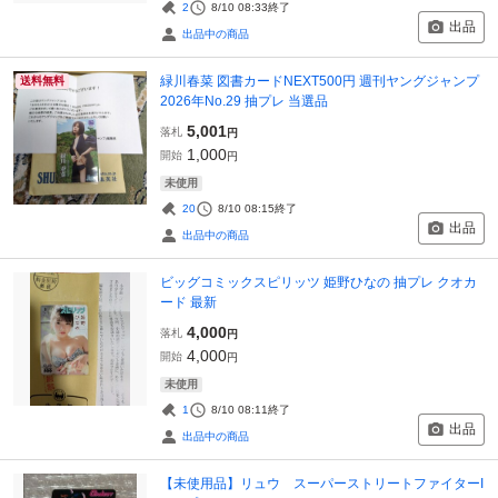
2
8/10 08:33
終了
出品
出品中の商品
緑川春菜 図書カードNEXT500円 週刊ヤングジャンプ
送料無料
2026年No.29 抽プレ 当選品
5,001
落札
円
1,000
開始
円
未使用
20
8/10 08:15
終了
出品
出品中の商品
ビッグコミックスピリッツ 姫野ひなの 抽プレ クオカ
ード 最新
4,000
落札
円
4,000
開始
円
未使用
1
8/10 08:11
終了
出品
出品中の商品
【未使用品】リュウ スーパーストリートファイターI