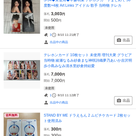
度数×4枚 Art Links アイドル 歌手 当時物 テレカ
3,003
落札
円
500
開始
円
未使用
3
8/10 11:21
終了
出品
出品中の商品
テレホンカード 10枚セット 未使用 増刊大衆 グラビア
当時物 綾瀬なるみ紗倉まな神咲詩織夢乃あいか吉沢明
歩小島みなみ清水里紗倉持結愛
7,000
落札
円
7,000
開始
円
未使用
1
8/10 11:12
終了
出品
出品中の商品
STAND BY ME ドラえもん 2 ムビチケカード 2枚セッ
送料無料
ト使用済み
300
落札
円
300
開始
円