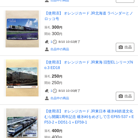
出品中の商品
【使用済】 オレンジカード JR北海道 ラベンダーとノ
ロッコ号
300
落札
円
300
開始
円
1
8/10 10:02
終了
出品
出品中の商品
【使用済】 オレンジカード JR東海 旧型ELシリーズN
o.3 ED18
250
落札
円
250
開始
円
1
8/10 10:00
終了
出品
出品中の商品
【使用済】 オレンジカード JR東日本 碓氷峠鉄道文化
むら開園1周年記念 碓氷峠をめざして① EF65‐537＋E
F53-2＋DD51-1＋EF59-1
400
落札
円
400
開始
円