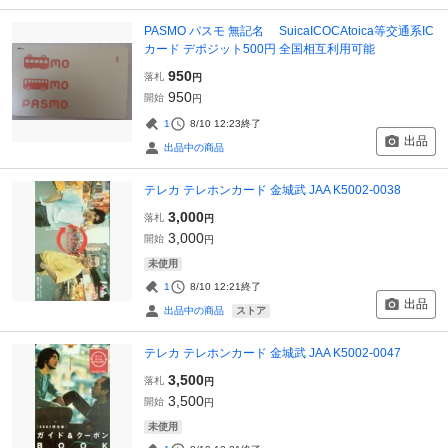
PASMO パスモ 無記名 SuicaICOCAtoica等交通系IC
カード デポジット500円 全国相互利用可能
950
落札
円
950
開始
円
1
8/10 12:23
終了
出品
出品中の商品
テレカ テレホンカード 金城武 JAA K5002-0038
3,000
落札
円
3,000
開始
円
未使用
1
8/10 12:21
終了
出品
ストア
出品中の商品
テレカ テレホンカード 金城武 JAA K5002-0047
3,500
落札
円
3,500
開始
円
未使用