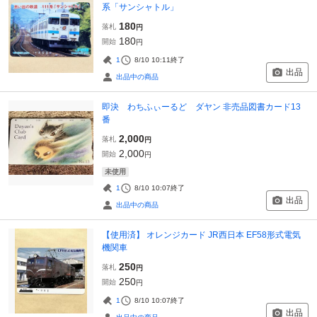
系「サンシャトル」
180
落札
円
180
開始
円
1
8/10 10:11
終了
出品
出品中の商品
即決 わちふぃーるど ダヤン 非売品図書カード13
番
2,000
落札
円
2,000
開始
円
未使用
1
8/10 10:07
終了
出品
出品中の商品
【使用済】 オレンジカード JR西日本 EF58形式電気
機関車
250
落札
円
250
開始
円
1
8/10 10:07
終了
出品