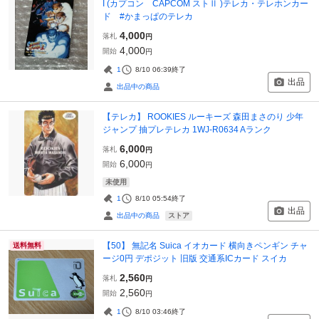
I (カプコン CAPCOM ストⅡ )テレカ・テレホンカー
ド #かまっぱのテレカ
4,000
落札
円
4,000
開始
円
1
8/10 06:39
終了
出品
出品中の商品
【テレカ】 ROOKIES ルーキーズ 森田まさのり 少年
ジャンプ 抽プレテレカ 1WJ-R0634 Aランク
6,000
落札
円
6,000
開始
円
未使用
1
8/10 05:54
終了
出品
ストア
出品中の商品
【50】 無記名 Suica イオカード 横向きペンギン チャ
送料無料
ージ0円 デポジット 旧版 交通系ICカード スイカ
2,560
落札
円
2,560
開始
円
1
8/10 03:46
終了