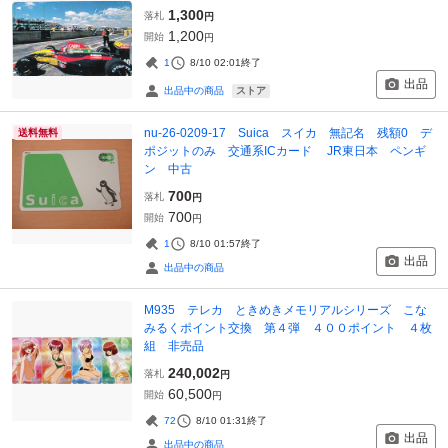
1,300
落札
円
1,200
開始
円
1
8/10 02:01
終了
出品
ストア
出品中の商品
nu-26-0209-17 Suica スイカ 無記名 残額0 デ
送料無料
ポジットのみ 交通系ICカード JR東日本 ペンギ
ン 中古
700
落札
円
700
開始
円
1
8/10 01:57
終了
出品
出品中の商品
M935 テレカ ときめきメモリアルシリーズ こな
みるくポイント交換 第４弾 ４００ポイント ４枚
組 非売品
240,002
落札
円
60,500
開始
円
72
8/10 01:31
終了
出品
出品中の商品