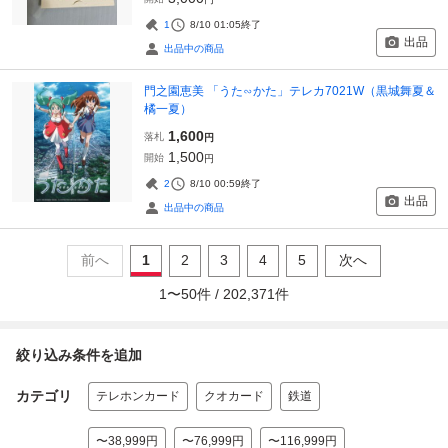
1
8/10 01:05
終了
出品
出品中の商品
門之園恵美 「うた∽かた」テレカ7021W（黒城舞夏＆
橘一夏）
1,600
落札
円
1,500
開始
円
2
8/10 00:59
終了
出品
出品中の商品
前へ
1
2
3
4
5
次へ
1
〜
50
件 /
202,371
件
絞り込み条件を追加
カテゴリ
テレホンカード
クオカード
鉄道
〜38,999円
〜76,999円
〜116,999円