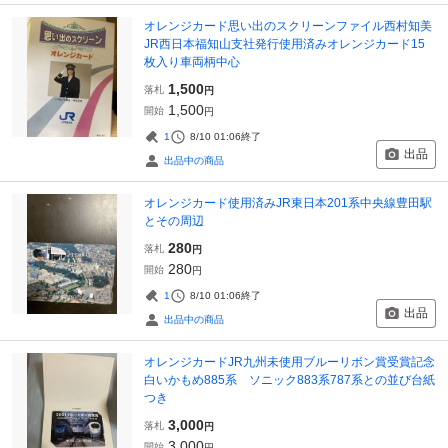
オレンジカード思い出のスクリーンファイル西村知美
JR西日本福知山支社発行使用済みオレンジカード15
枚入り車両柄中心
1,500
落札
円
1,500
開始
円
1
8/10 01:06
終了
出品
出品中の商品
オレンジカード使用済みJR東日本201系中央線豊田駅
とその周辺
280
落札
円
280
開始
円
1
8/10 01:06
終了
出品
出品中の商品
オレンジカードJR九州未使用ブルーリボン賞受賞記念
白いかもめ885系 ソニック883系787系との並び台紙
つき
3,000
落札
円
3,000
開始
円