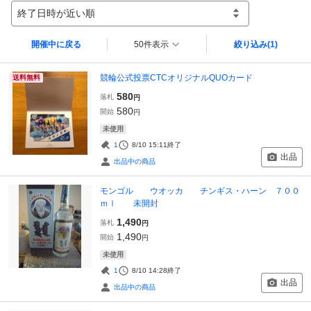
終了日時が近い順
開催中に戻る
50件表示
絞り込み
(1)
競輪公式投票CTCオリジナルQUOカード
送料無料
580
落札
円
580
開始
円
未使用
1
8/10 15:11
終了
出品
出品中の商品
モンゴル ウオッカ チンギス・ハーン ７００
ｍｌ 未開封
1,490
落札
円
1,490
開始
円
未使用
1
8/10 14:28
終了
出品
出品中の商品