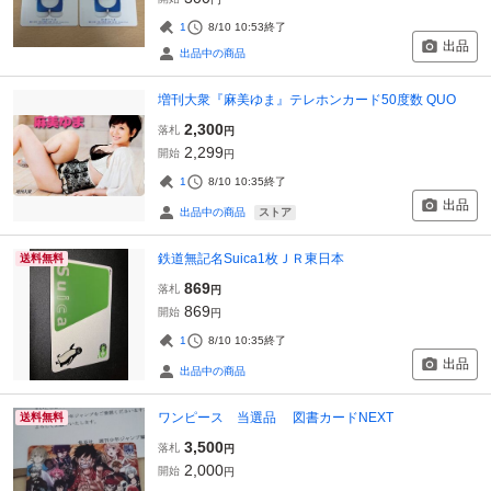
1
8/10 10:53
終了
出品
出品中の商品
増刊大衆『麻美ゆま』テレホンカード50度数 QUO
2,300
落札
円
2,299
開始
円
1
8/10 10:35
終了
出品
ストア
出品中の商品
鉄道無記名Suica1枚ＪＲ東日本
送料無料
869
落札
円
869
開始
円
1
8/10 10:35
終了
出品
出品中の商品
ワンピース 当選品 図書カードNEXT
送料無料
3,500
落札
円
2,000
開始
円