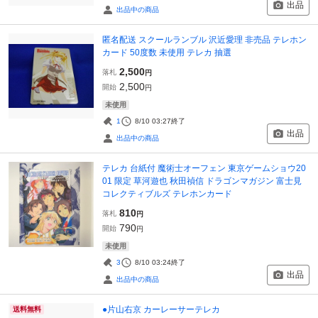
出品
出品中の商品
匿名配送 スクールランブル 沢近愛理 非売品 テレホン
カード 50度数 未使用 テレカ 抽選
2,500
落札
円
2,500
開始
円
未使用
1
8/10 03:27
終了
出品
出品中の商品
テレカ 台紙付 魔術士オーフェン 東京ゲームショウ20
01 限定 草河遊也 秋田禎信 ドラゴンマガジン 富士見
コレクティブルズ テレホンカード
810
落札
円
790
開始
円
未使用
3
8/10 03:24
終了
出品
出品中の商品
●片山右京 カーレーサーテレカ
送料無料