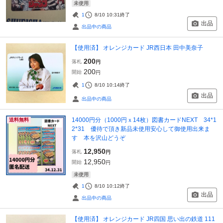
未使用
1
8/10 10:31
終了
出品
出品中の商品
【使用済】 オレンジカード JR西日本 田中美奈子
200
落札
円
200
開始
円
1
8/10 10:14
終了
出品
出品中の商品
14000円分（1000円ｘ14枚）図書カードNEXT 34*1
送料無料
2*31 優待で頂き新品未使用安心して御使用出来ま
す 本を沢山どうぞ
12,950
落札
円
12,950
開始
円
未使用
1
8/10 10:12
終了
出品
出品中の商品
【使用済】 オレンジカード JR四国 思い出の鉄道 111