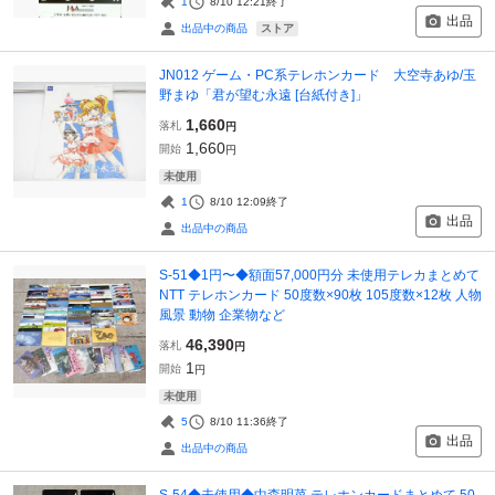
1
8/10 12:21
終了
出品
ストア
出品中の商品
JN012 ゲーム・PC系テレホンカード 大空寺あゆ/玉
野まゆ「君が望む永遠 [台紙付き]」
1,660
落札
円
1,660
開始
円
未使用
1
8/10 12:09
終了
出品
出品中の商品
S-51◆1円〜◆額面57,000円分 未使用テレカまとめて
NTT テレホンカード 50度数×90枚 105度数×12枚 人物
風景 動物 企業物など
46,390
落札
円
1
開始
円
未使用
5
8/10 11:36
終了
出品
出品中の商品
S-54◆未使用◆中森明菜 テレホンカードまとめて 50