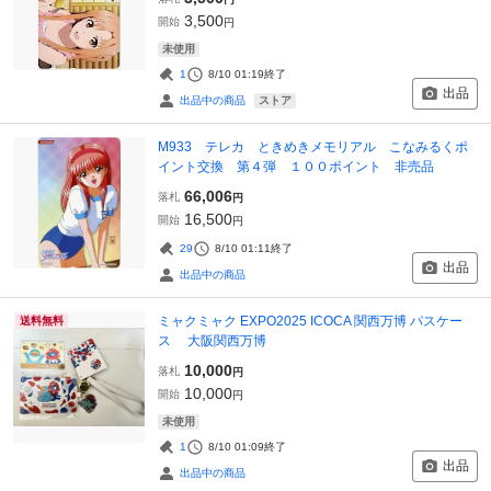
3,500
開始
円
未使用
1
8/10 01:19
終了
出品
ストア
出品中の商品
M933 テレカ ときめきメモリアル こなみるくポ
イント交換 第４弾 １００ポイント 非売品
66,006
落札
円
16,500
開始
円
29
8/10 01:11
終了
出品
出品中の商品
ミャクミャク EXPO2025 ICOCA 関西万博 パスケー
送料無料
ス 大阪関西万博
10,000
落札
円
10,000
開始
円
未使用
1
8/10 01:09
終了
出品
出品中の商品