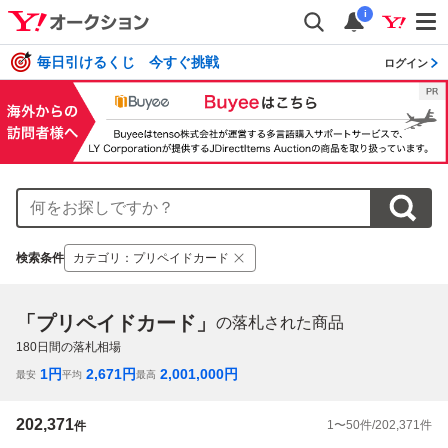
i
毎日引けるくじ 今すぐ挑戦
ログイン
検索条件
カテゴリ
：
プリペイドカード
「プリペイドカード」
の落札された商品
180
日間の落札相場
1
円
2,671
円
2,001,000
円
最安
平均
最高
202,371
1
〜
50
件/
202,371
件
件