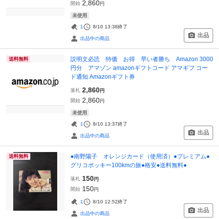
2,860
開始
円
未使用
1
8/10 13:38
終了
出品
出品中の商品
説明文必読 特価 お得 早い者勝ち Amazon 3000
送料無料
円分 アマゾン amazonギフトコード アマギフ コー
ド通知 Amazonギフト券
2,860
落札
円
2,860
開始
円
未使用
1
8/10 13:37
終了
出品
出品中の商品
●南野陽子 オレンジカード（使用済）●プレミアム●
送料無料
グリコポッキー100kmの旅●格安●送料無料●
150
落札
円
150
開始
円
1
8/10 12:52
終了
出品
出品中の商品