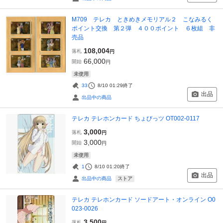
M709 テレカ ときめきメモリアル２ こなみるく
ポイント交換 第２弾 ４００ポイント ６枚組 非
売品
108,004
落札
円
66,000
開始
円
未使用
33
8/10 01:29
終了
出品
出品中の商品
テレカ テレホンカード ちょびっツ OT002-0117
3,000
落札
円
3,000
開始
円
未使用
1
8/10 01:20
終了
出品
ストア
出品中の商品
テレカ テレホンカード ソードアート・オンライン O0
023-0026
3,500
落札
円