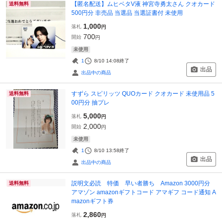
【匿名配送】ムヒベタV液 神宮寺勇太さん クオカード
送料無料
500円分 非売品 当選品 当選証書付 未使用
1,000
落札
円
700
開始
円
未使用
1
8/10 14:08
終了
出品
出品中の商品
すずら スピリッツ QUOカード クオカード 未使用品 5
送料無料
00円分 抽プレ
5,000
落札
円
2,000
開始
円
未使用
1
8/10 13:58
終了
出品
出品中の商品
説明文必読 特価 早い者勝ち Amazon 3000円分
送料無料
アマゾン amazonギフトコード アマギフ コード通知 A
mazonギフト券
2,860
落札
円