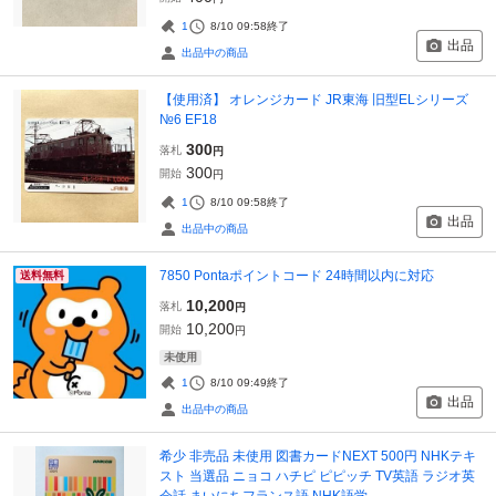
1
8/10 09:58
終了
出品
出品中の商品
【使用済】 オレンジカード JR東海 旧型ELシリーズ
№6 EF18
300
落札
円
300
開始
円
1
8/10 09:58
終了
出品
出品中の商品
7850 Pontaポイントコード 24時間以内に対応
送料無料
10,200
落札
円
10,200
開始
円
未使用
1
8/10 09:49
終了
出品
出品中の商品
希少 非売品 未使用 図書カードNEXT 500円 NHKテキ
スト 当選品 ニョコ ハチピ ピピッチ TV英語 ラジオ英
会話 まいにちフランス語 NHK語学