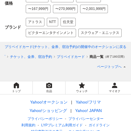
価格
〜167,999円
〜270,999円
〜2,001,999円
アトラス
NTT
任天堂
ブランド
ビクターエンタテインメント
スクウェア・エニックス
プリペイドカード(チケット、金券、宿泊予約)
の開催中のオークションに戻る
ップ
チケット、金券、宿泊予約
プリペイドカード
商品一覧
（終了180日間）
ページトップへ
トップ
出品
ウォッチ
マイオク
Yahoo!オークション
Yahoo!フリマ
Yahoo!ショッピング
Yahoo! JAPAN
プライバシーポリシー
プライバシーセンター
利用規約
LYPプレミアム利用ガイド
ガイドライン