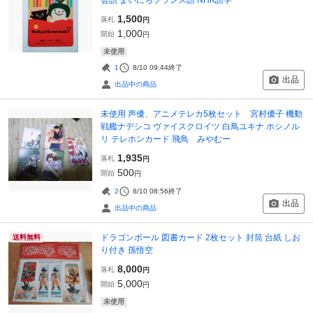
1,500
落札
円
1,000
開始
円
未使用
1
8/10 09:44
終了
出品
出品中の商品
未使用 声優、アニメテレカ5枚セット 宮村優子 機動
戦艦ナデシコ ヴァイスクロイツ 白鳥ユキナ ホシノル
リ テレホンカード 飛鳥 みやむー
1,935
落札
円
500
開始
円
2
8/10 08:56
終了
出品
出品中の商品
ドラゴンボール 図書カード 2枚セット 封筒 台紙 しお
送料無料
り付き 孫悟空
8,000
落札
円
5,000
開始
円
未使用