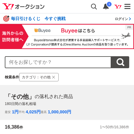
i
毎日引けるくじ 今すぐ挑戦
ログイン
検索条件
カテゴリ
：
その他
「その他」
の落札された商品
180
日間の落札相場
1
円
4,025
円
1,000,000
円
最安
平均
最高
16,386
1
〜
50
件/
16,386
件
件