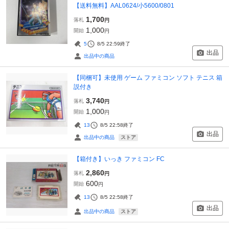
【送料無料】AAL0624/小5600/0801
1,700
落札
円
1,000
開始
円
5
8/5 22:59
終了
出品
出品中の商品
【同梱可】未使用 ゲーム ファミコン ソフト テニス 箱
説付き
3,740
落札
円
1,000
開始
円
13
8/5 22:58
終了
出品
ストア
出品中の商品
【箱付き】いっき ファミコン FC
2,860
落札
円
600
開始
円
13
8/5 22:58
終了
出品
ストア
出品中の商品