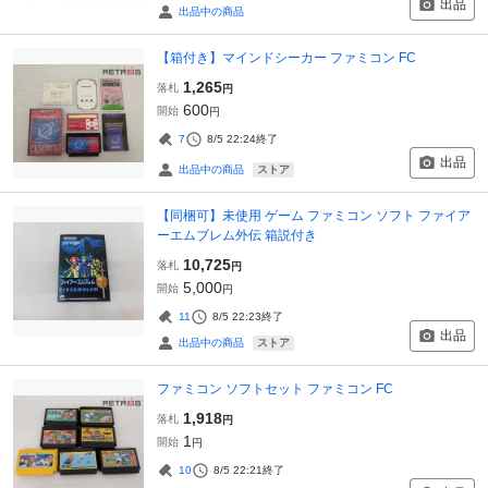
出品
出品中の商品
【箱付き】マインドシーカー ファミコン FC
1,265
落札
円
600
開始
円
7
8/5 22:24
終了
出品
ストア
出品中の商品
【同梱可】未使用 ゲーム ファミコン ソフト ファイア
ーエムブレム外伝 箱説付き
10,725
落札
円
5,000
開始
円
11
8/5 22:23
終了
出品
ストア
出品中の商品
ファミコン ソフトセット ファミコン FC
1,918
落札
円
1
開始
円
10
8/5 22:21
終了