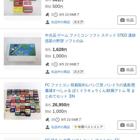
円
500
開始
円
2
8/5 22:08
終了
出品
ストア
出品中の商品
中古品 ゲーム ファミコン ソフト ステッド STED 遺跡
惑星の野望 ソフトのみ
1,628
落札
円
1,000
開始
円
2
8/5 22:06
終了
出品
ストア
出品中の商品
FC ファミコン 双截龍II/ルパン三世 パンドラの遺産/悪
魔城すぺしゃる ぼくドラキュラくん/鉄腕アトム 等 ま
とめてセット【IN
26,950
落札
円
1,000
開始
円
25
8/5 22:04
終了
出品
年間ベストストア
出品中の商品