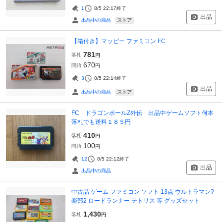
1
8/5 22:17
終了
出品
ストア
出品中の商品
【箱付き】マッピー ファミコン FC
781
落札
円
670
開始
円
3
8/5 22:14
終了
出品
ストア
出品中の商品
FC ドラゴンボールZ外伝 出品中ゲームソフト何本
落札でも送料１８５円
410
落札
円
100
開始
円
12
8/5 22:12
終了
出品
出品中の商品
中古品 ゲーム ファミコン ソフト 13点 ウルトラマン?
楽部2 ロードランナー テトリス 等 グッズセット
1,430
落札
円