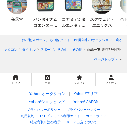
任天堂
バンダイナム
コナミデジタ
スクウェア・
ハド
コエンターテ
ルエンタテイ
エニックス
インメント
ンメント
その他(スポーツ、その他 タイトル)
の開催中のオークションに戻る
ファミコン
タイトル
スポーツ、その他
その他
商品一覧
（終了180日間）
ページトップへ
トップ
出品
ウォッチ
マイオク
Yahoo!オークション
Yahoo!フリマ
Yahoo!ショッピング
Yahoo! JAPAN
プライバシーポリシー
プライバシーセンター
利用規約
LYPプレミアム利用ガイド
ガイドライン
特定商取引法の表示
ストア出店について