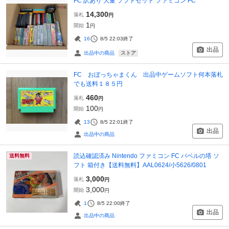
FC 訳あり 大量 ソフトセット ファミコン FC
14,300
落札
円
1
開始
円
16
8/5 22:03
終了
出品
ストア
出品中の商品
FC おぼっちゃまくん 出品中ゲームソフト何本落札
でも送料１８５円
460
落札
円
100
開始
円
13
8/5 22:01
終了
出品
出品中の商品
読込確認済み Nintendo ファミコン FC バベルの塔 ソ
送料無料
フト 箱付き【送料無料】AAL0624/小5626/0801
3,000
落札
円
3,000
開始
円
1
8/5 22:00
終了
出品
出品中の商品