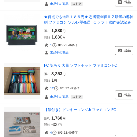
出品
ストア
出品中の商品
★何点でも送料１８５円★ 忍者龍剣伝Ⅱ 2 暗黒の邪神
剣 ファミコン ソ36レ即発送 FC ソフト 動作確認済み
1,880
落札
円
1,880
開始
円
1
8/5 22:46
終了
出品
出品中の商品
FC 訳あり 大量 ソフトセット ファミコン FC
8,253
落札
円
1
開始
円
12
8/5 22:42
終了
出品
ストア
出品中の商品
【箱付き】ドンキーコングJr ファミコン FC
1,760
落札
円
600
開始
円
4
8/5 22:40
終了