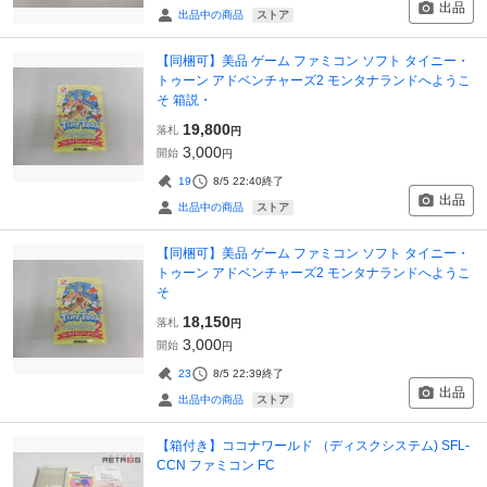
出品
ストア
出品中の商品
【同梱可】美品 ゲーム ファミコン ソフト タイニー・
トゥーン アドベンチャーズ2 モンタナランドへようこ
そ 箱説・
19,800
落札
円
3,000
開始
円
19
8/5 22:40
終了
出品
ストア
出品中の商品
【同梱可】美品 ゲーム ファミコン ソフト タイニー・
トゥーン アドベンチャーズ2 モンタナランドへようこ
そ
18,150
落札
円
3,000
開始
円
23
8/5 22:39
終了
出品
ストア
出品中の商品
【箱付き】ココナワールド （ディスクシステム) SFL-
CCN ファミコン FC