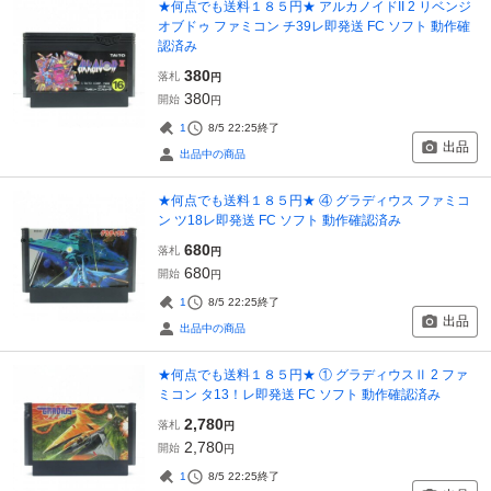
★何点でも送料１８５円★ アルカノイドII 2 リベンジ
オブドゥ ファミコン チ39レ即発送 FC ソフト 動作確
認済み
380
落札
円
380
開始
円
1
8/5 22:25
終了
出品
出品中の商品
★何点でも送料１８５円★ ④ グラディウス ファミコ
ン ツ18レ即発送 FC ソフト 動作確認済み
680
落札
円
680
開始
円
1
8/5 22:25
終了
出品
出品中の商品
★何点でも送料１８５円★ ① グラディウスⅡ 2 ファ
ミコン タ13！レ即発送 FC ソフト 動作確認済み
2,780
落札
円
2,780
開始
円
1
8/5 22:25
終了