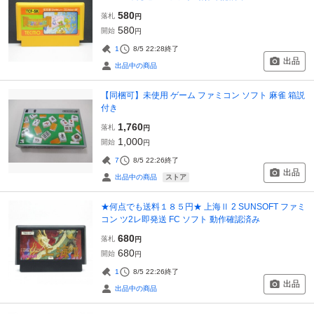
580
落札
円
580
開始
円
1
8/5 22:28
終了
出品
出品中の商品
【同梱可】未使用 ゲーム ファミコン ソフト 麻雀 箱説
付き
1,760
落札
円
1,000
開始
円
7
8/5 22:26
終了
出品
ストア
出品中の商品
★何点でも送料１８５円★ 上海Ⅱ 2 SUNSOFT ファミ
コン ツ2レ即発送 FC ソフト 動作確認済み
680
落札
円
680
開始
円
1
8/5 22:26
終了
出品
出品中の商品