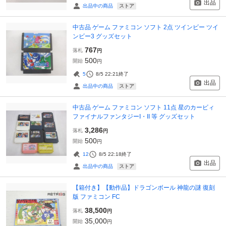
出品
ストア
出品中の商品
中古品 ゲーム ファミコン ソフト 2点 ツインビー ツイ
ンビー3 グッズセット
767
落札
円
500
開始
円
5
8/5 22:21
終了
出品
ストア
出品中の商品
中古品 ゲーム ファミコン ソフト 11点 星のカービィ
ファイナルファンタジーI・II 等 グッズセット
3,286
落札
円
500
開始
円
12
8/5 22:18
終了
出品
ストア
出品中の商品
【箱付き】【動作品】ドラゴンボール 神龍の謎 復刻
版 ファミコン FC
38,500
落札
円
35,000
開始
円