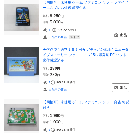
【同梱可】未使用 ゲーム ファミコン ソフト ファイア
ーエムブレム外伝 箱説付き
8,250
落札
円
5,000
開始
円
11
8/5 22:53
終了
出品
ストア
出品中の商品
★何点でも送料１８５円★ ガチャポン戦士4 ニュータ
イプストーリー ファミコン ツ15レ即発送 FC ソフト
動作確認済み
280
落札
円
280
開始
円
1
8/5 22:48
終了
出品
出品中の商品
【同梱可】未使用 ゲーム ファミコン ソフト 麻雀 箱説
付き
1,980
落札
円
1,000
開始
円
7
8/5 22:48
終了