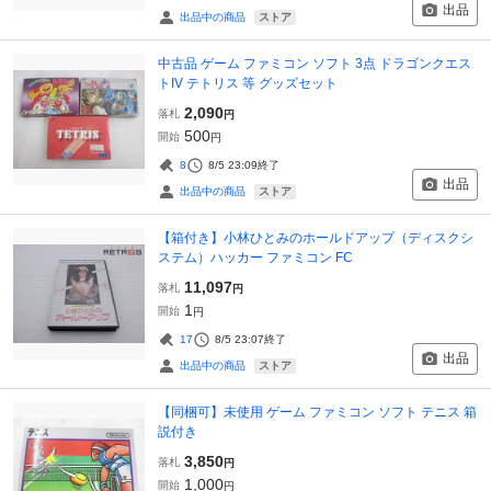
出品
ストア
出品中の商品
中古品 ゲーム ファミコン ソフト 3点 ドラゴンクエス
トIV テトリス 等 グッズセット
2,090
落札
円
500
開始
円
8
8/5 23:09
終了
出品
ストア
出品中の商品
【箱付き】小林ひとみのホールドアップ（ディスクシ
ステム）ハッカー ファミコン FC
11,097
落札
円
1
開始
円
17
8/5 23:07
終了
出品
ストア
出品中の商品
【同梱可】未使用 ゲーム ファミコン ソフト テニス 箱
説付き
3,850
落札
円
1,000
開始
円