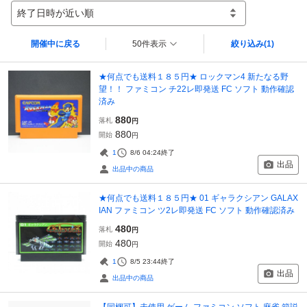
終了日時が近い順
開催中に戻る
50件表示
絞り込み
(1)
★何点でも送料１８５円★ ロックマン4 新たなる野
望！！ ファミコン チ22レ即発送 FC ソフト 動作確認
済み
880
落札
円
880
開始
円
1
8/6 04:24
終了
出品
出品中の商品
★何点でも送料１８５円★ 01 ギャラクシアン GALAX
IAN ファミコン ツ2レ即発送 FC ソフト 動作確認済み
480
落札
円
480
開始
円
1
8/5 23:44
終了
出品
出品中の商品
【同梱可】未使用 ゲーム ファミコン ソフト 麻雀 箱説