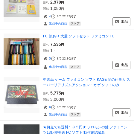
2,970
落札
円
1,080
開始
円
4
8/5 22:37
終了
出品
ストア
出品中の商品
FC 訳あり 大量 ソフトセット ファミコン FC
7,535
落札
円
1
開始
円
5
8/5 22:36
終了
出品
ストア
出品中の商品
中古品 ゲーム ファミコン ソフト KAGE 闇の仕事人 ス
ーパーリアリズムアクション・カゲ ソフトのみ
5,775
落札
円
3,000
開始
円
9
8/5 22:36
終了
出品
ストア
出品中の商品
★何点でも送料１８５円★ ソロモンの鍵 ファミコン
ツ13レ即発送 FC ソフト 動作確認済み