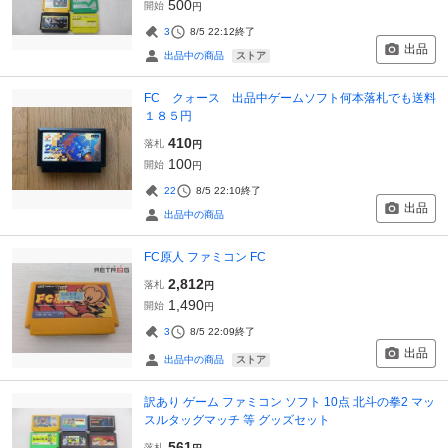
500
開始
円
3
8/5 22:12
終了
出品
ストア
出品中の商品
FC クォース 出品中ゲームソフト何本落札でも送料
１８５円
410
落札
円
100
開始
円
22
8/5 22:10
終了
出品
出品中の商品
FC原人 ファミコン FC
2,812
落札
円
1,490
開始
円
3
8/5 22:09
終了
出品
ストア
出品中の商品
訳あり ゲーム ファミコン ソフト 10点 北斗の拳2 マッ
スルタッグマッチ 等 グッズセット
561
落札