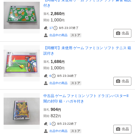
付き
2,860
落札
円
1,000
開始
円
17
8/5 23:37
終了
出品
ストア
出品中の商品
【同梱可】未使用 ゲーム ファミコン ソフト テニス 箱
説付き
1,686
落札
円
1,000
開始
円
6
8/5 23:34
終了
出品
ストア
出品中の商品
中古品 ゲーム ファミコン ソフト ドラゴンバスターII
闇の封印 箱・ハガキ付き
904
落札
円
822
開始
円
1
8/5 23:22
終了
出品
ストア
出品中の商品