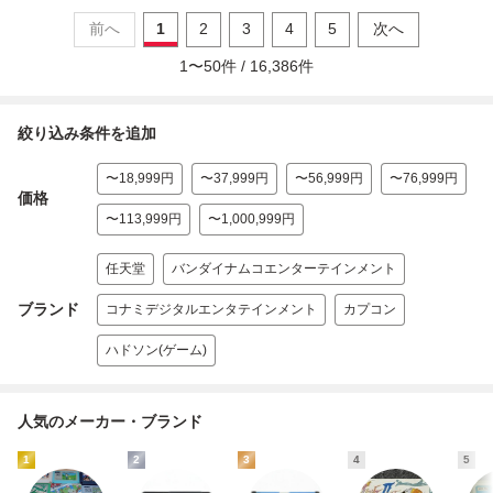
前へ
1
2
3
4
5
次へ
1
〜
50
件 /
16,386
件
絞り込み条件を追加
〜18,999円
〜37,999円
〜56,999円
〜76,999円
価格
〜113,999円
〜1,000,999円
任天堂
バンダイナムコエンターテインメント
ブランド
コナミデジタルエンタテインメント
カプコン
ハドソン(ゲーム)
人気のメーカー・ブランド
1
2
3
4
5