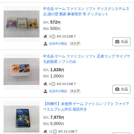
中古品 ゲーム ファミコン ソフト ディスクシステム 3
点 謎の壁 囲碁 麻雀悟空 等 グッズセット
572
落札
円
500
開始
円
3
8/5 23:22
終了
出品
ストア
出品中の商品
中古品 ゲーム ファミコン ソフト 忍者コップ サイゾウ
九娯貿易 ソフトのみ
1,628
落札
円
1,000
開始
円
4
8/5 23:21
終了
出品
ストア
出品中の商品
【同梱可】未使用 ゲーム ファミコン ソフト ファイア
ーエムブレム外伝 箱説付き
7,975
落札
円
5,000
開始
円
11
8/5 23:13
終了