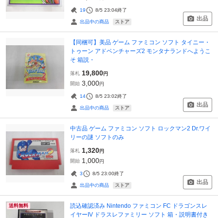
19
8/5 23:04
終了
出品
ストア
出品中の商品
【同梱可】美品 ゲーム ファミコン ソフト タイニー・
トゥーン アドベンチャーズ2 モンタナランドへようこ
そ 箱説・
19,800
落札
円
3,000
開始
円
14
8/5 23:02
終了
出品
ストア
出品中の商品
中古品 ゲーム ファミコン ソフト ロックマン2 Dr.ワイ
リーの謎 ソフトのみ
1,320
落札
円
1,000
開始
円
3
8/5 23:00
終了
出品
ストア
出品中の商品
読込確認済み Nintendo ファミコン FC ドラゴンスレ
送料無料
イヤーIV ドラスレファミリー ソフト 箱・説明書付き