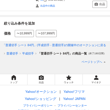
出品
出品中の商品
絞り込み条件を追加
価格
〜10,999円
〜107,999円
「普通切手 シート 84円」(平成切手 - 普通切手)
の開催中のオークションに戻る
本
普通切手
平成切手
「普通切手 シート 84円」の商品一覧
（終了180日間）
ページトップへ
トップ
出品
ウォッチ
マイオク
Yahoo!オークション
Yahoo!フリマ
Yahoo!ショッピング
Yahoo! JAPAN
プライバシーポリシー
プライバシーセンター