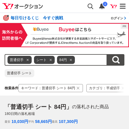
i
毎日引けるくじ 今すぐ挑戦
ログイン
普通切手
シート
84円
普通切手 シート
検索条件
キーワード
：
普通切手 シート 84円
カテゴリ
：
平成切手
「普通切手 シート 84円」
の落札された商品
180
日間の落札相場
10,030
円
58,665
円
107,300
円
最安
平均
最高