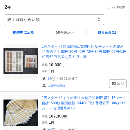
2
1
〜
2
件/
2
件
件
終了日時が近い順
開催中に戻る
50件表示
絞り込み
(1)
1円スタート! 額面総額17240円分 切手シート 未使用
品 普通切手 62円 80円 41円 72円 84円 82円 62円41円
41円62円 見返り美人 月に雁
10,030
落札
円
1
開始
円
15
4/18 21:24
終了
出品
出品中の商品
1円スタート! まとめ売り 未使用品 84円切手 16シート
合計1600枚 額面総額134400円分 普通切手 100枚×16
シート 管理番号A007
107,300
落札
円
1
開始
円
56
3/14 22:28
終了