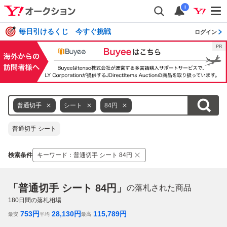
i
毎日引けるくじ 今すぐ挑戦
ログイン
普通切手
シート
84円
普通切手 シート
検索条件
キーワード
：
普通切手 シート 84円
「普通切手 シート 84円」
の落札された商品
180
日間の落札相場
753
円
28,130
円
115,789
円
最安
平均
最高