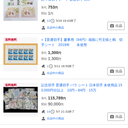
753
落札
円
1
開始
円
12
5/19 19:42
終了
出品
出品中の商品
○【普通切手】慶事用《84円》扇面に竹文様と鶴 切
送料無料
手シート 2019年 未使用
1,300
落札
円
1,300
開始
円
1
5/11 18:50
終了
出品
出品中の商品
記念切手 普通切手 バラ シート 日本切手 未使用品 15
送料無料
0,000円分以上 10円～84円 15万
115,789
落札
円
90,000
開始
円
14
5/7 21:32
終了
出品
出品中の商品