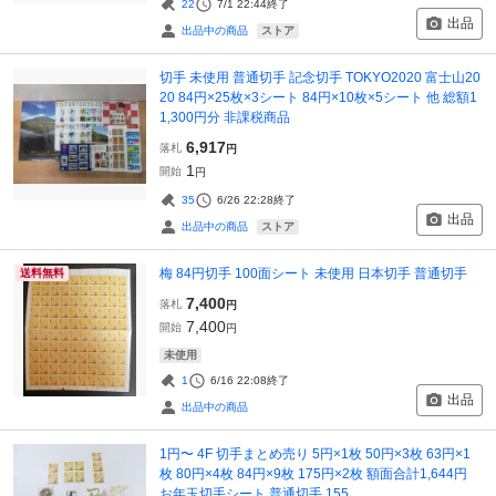
22
7/1 22:44
終了
出品
ストア
出品中の商品
切手 未使用 普通切手 記念切手 TOKYO2020 富士山20
20 84円×25枚×3シート 84円×10枚×5シート 他 総額1
1,300円分 非課税商品
6,917
落札
円
1
開始
円
35
6/26 22:28
終了
出品
ストア
出品中の商品
梅 84円切手 100面シート 未使用 日本切手 普通切手
送料無料
7,400
落札
円
7,400
開始
円
未使用
1
6/16 22:08
終了
出品
出品中の商品
1円〜 4F 切手まとめ売り 5円×1枚 50円×3枚 63円×1
枚 80円×4枚 84円×9枚 175円×2枚 額面合計1,644円
お年玉切手シート 普通切手 155