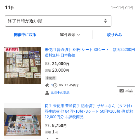
11
1
〜
11
件/
11
件
件
終了日時が近い順
開催中に戻る
50件表示
絞り込み
未使用 普通切手 84円 シート 30シート 額面25200円
送料無料
送料無料 日本郵便
21,000
落札
円
20,000
開始
円
未使用
3
8/7 17:45
終了
出品
出品中の商品
切手 未使用 普通切手 記念切手 サザエさん（タマ付）
羽生結弦 他 84円×10枚×3シート 50円×105枚 他 総額
12,000円分 非課税商品
8,750
落札
円
1
開始
円