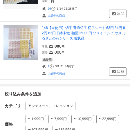
1
開始
円
56
3/14 22:28
終了
出品
出品中の商品
146【未使用】切手 普通切手 切手シート 63円 84円 8
2円 62円 日本郵便 額面26000円 ソメイヨシノ ウメ ふ
るさとの花シリーズ 現状品
22,000
落札
円
22,000
開始
円
未使用
1
3/1 21:44
終了
出品
出品中の商品
絞り込み条件を追加
カテゴリ
アンティーク、コレクション
〜1,999円
〜7,999円
〜10,999円
〜22,999円
価格
〜107,999円
〜115,999円