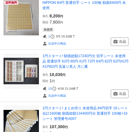
NIPPON 84円 普通切手 シート 100枚 額面8400円 未
送料無料
使用
8,200
落札
円
7,800
開始
円
未使用
1
5/5 15:32
終了
出品
出品中の商品
1円スタート! 額面総額17240円分 切手シート 未使用
品 普通切手 62円 80円 41円 72円 84円 82円 62円41円
41円62円 見返り美人 月に雁
10,030
落札
円
1
開始
円
15
4/18 21:24
終了
出品
出品中の商品
1円スタート! まとめ売り 未使用品 84円切手 16シート
合計1600枚 額面総額134400円分 普通切手 100枚×16
シート 管理番号A007
107,300
落札
円