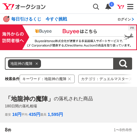
i
毎日引けるくじ 今すぐ挑戦
ログイン
地龍神の魔陣
検索条件
キーワード
：
地龍神の魔陣
カテゴリ
：
デュエルマスターズ
「地龍神の魔陣」
の落札された商品
180
日間の落札相場
16
円
435
円
1,595
円
最安
平均
最高
8
1
〜
8
件/
8
件
件