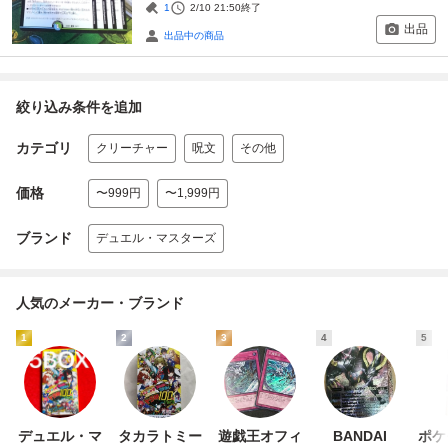
1
2/10 21:50
終了
出品
出品中の商品
絞り込み条件を追加
カテゴリ
クリーチャー
呪文
その他
価格
〜999円
〜1,999円
ブランド
デュエル・マスターズ
人気のメーカー・ブランド
1
2
3
4
5
デュエル・マ
タカラトミー
遊戯王オフィ
BANDAI
ポケ