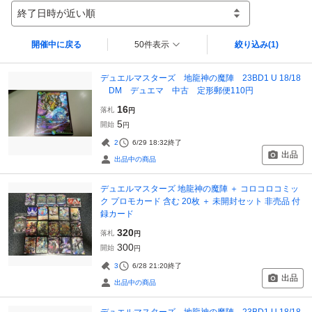
終了日時が近い順
開催中に戻る
50件表示
絞り込み
(1)
デュエルマスターズ 地龍神の魔陣 23BD1 U 18/18
DM デュエマ 中古 定形郵便110円
16
落札
円
5
開始
円
2
6/29 18:32
終了
出品
出品中の商品
デュエルマスターズ 地龍神の魔陣 ＋ コロコロコミッ
ク プロモカード 含む 20枚 ＋ 未開封セット 非売品 付
録カード
320
落札
円
300
開始
円
3
6/28 21:20
終了
出品
出品中の商品
デュエルマスターズ 地龍神の魔陣 23BD1 U 18/18