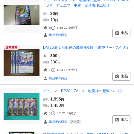
DM デュエマ 中古 定形郵便110円
30
落札
円
10
開始
円
5
6/19 19:29
終了
出品
出品中の商品
DM 25SP2 地龍神の魔陣 4枚組 （追跡サービス付き）
送料無料
300
落札
円
300
開始
円
1
4/23 10:57
終了
出品
出品中の商品
デュエマ RP20 7A U 地龍神の魔陣 ×4 ①
1,595
落札
円
1,450
開始
円
1
4/5 21:09
終了
出品
ストア
出品中の商品