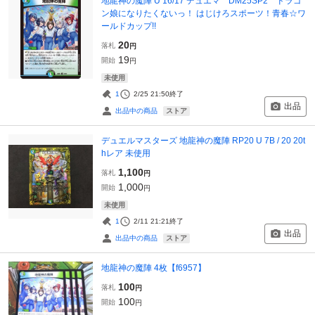
地龍神の魔陣 U 16/17 デュエマ DM25SP2 ドラゴ
ン娘になりたくないっ！ はじけろスポーツ！青春☆ワ
ールドカップ!!
20
落札
円
19
開始
円
未使用
1
2/25 21:50
終了
出品
ストア
出品中の商品
デュエルマスターズ 地龍神の魔陣 RP20 U 7B / 20 20t
hレア 未使用
1,100
落札
円
1,000
開始
円
未使用
1
2/11 21:21
終了
出品
ストア
出品中の商品
地龍神の魔陣 4枚【f6957】
100
落札
円
100
開始
円