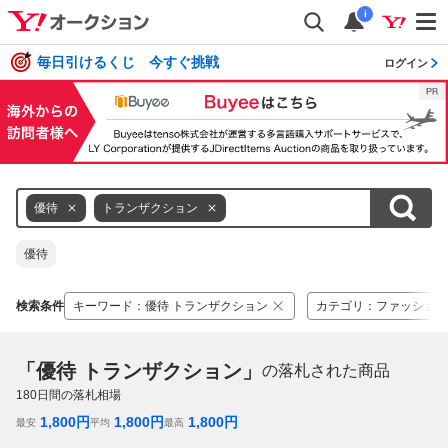
i
毎日引けるくじ 今すぐ挑戦
ログイン
優待
トランザクション
優待
検索条件
キーワード
：
優待 トランザクション
カテゴリ
：
ファッション
「優待 トランザクション」
の落札された商品
180
日間の落札相場
1,800
円
1,800
円
1,800
円
最安
平均
最高