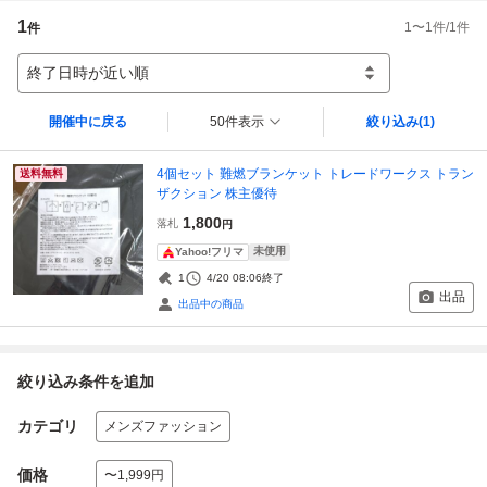
1
1
〜
1
件/
1
件
件
終了日時が近い順
開催中に戻る
50件表示
絞り込み
(1)
4個セット 難燃ブランケット トレードワークス トラン
送料無料
ザクション 株主優待
1,800
落札
円
未使用
Yahoo!フリマ
1
4/20 08:06
終了
出品
出品中の商品
絞り込み条件を追加
カテゴリ
メンズファッション
価格
〜1,999円