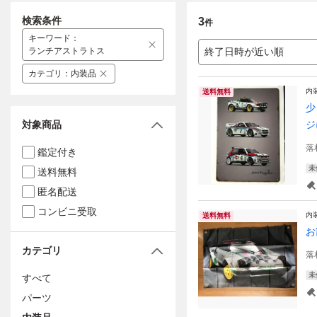
検索条件
3
件
キーワード
：
ランチアストラトス
終了日時が近い順
カテゴリ
：
内装品
内
送料無料
少
対象商品
ジ
落
鑑定付き
未
送料無料
匿名配送
コンビニ受取
内
送料無料
お
カテゴリ
落
未
すべて
パーツ