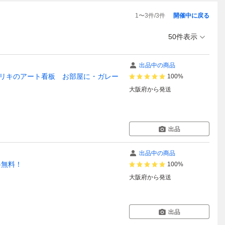
1
〜
3
件/
3
件
開催中に戻る
50件表示
出品中の商品
リキのアート看板 お部屋に・ガレー
100%
大阪府
から発送
出品
出品中の商品
料無料！
100%
大阪府
から発送
出品