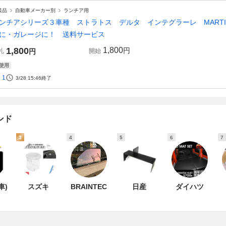
装品
自動車メーカー別
ランチア用
ンチアシリーズ３車種 ストラトス デルタ インテグラーレ MART
に・ガレージに！ 送料サービス
1,800
1,800
円
札
円
開始
使用
1
3/28 15:46
終了
ンド
3
4
5
6
7
(車)
スズキ
BRAINTEC
日産
ダイハツ