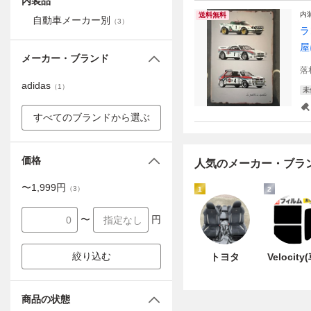
内装品
内
送料無料
自動車メーカー別
（
3
）
ラ
屋
メーカー・ブランド
落
adidas
（
1
）
未
すべてのブランドから選ぶ
価格
人気のメーカー・ブラ
〜
1,999
円
（
3
）
1
2
〜
円
絞り込む
トヨタ
Velocity
商品の状態