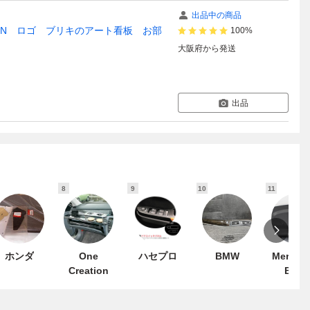
出品中の商品
IN ロゴ ブリキのアート看板 お部
100%
大阪府
から発送
出品
8
9
10
11
ホンダ
One
ハセプロ
BMW
Mercede
Creation
Benz