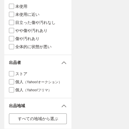
未使用
未使用に近い
目立った傷や汚れなし
やや傷や汚れあり
傷や汚れあり
全体的に状態が悪い
出品者
ストア
個人
（Yahoo!オークション）
個人
（Yahoo!フリマ）
出品地域
すべての地域から選ぶ