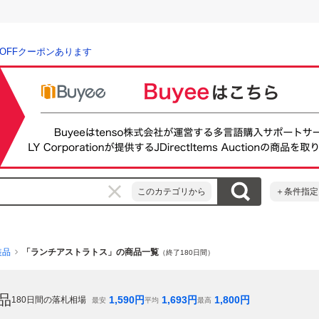
％OFFクーポンあります
このカテゴリから
＋条件指定
装品
「ランチアストラトス」の商品一覧
（終了180日間）
品
1,590
円
1,693
円
1,800
円
180
日間の落札相場
最安
平均
最高