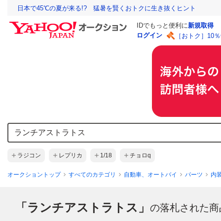
日本で45℃の夏が来る!? 猛暑を賢くおトクに生き抜くヒント
IDでもっと便利に
新規取得
ログイン
［おトク］10
ラジコン
レプリカ
1/18
チョロq
オークショントップ
すべてのカテゴリ
自動車、オートバイ
パーツ
内
「ランチアストラトス」
の落札された商