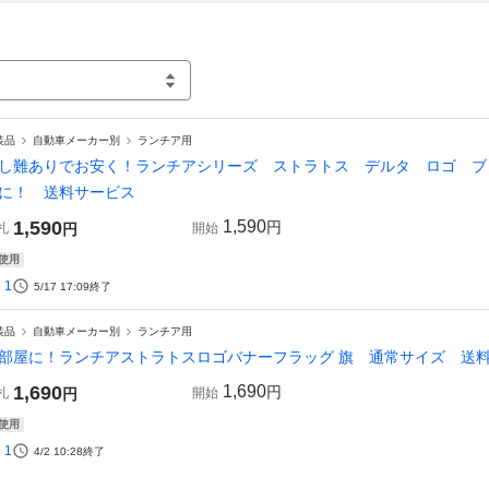
装品
自動車メーカー別
ランチア用
し難ありでお安く！ランチアシリーズ ストラトス デルタ ロゴ ブ
に！ 送料サービス
1,590
1,590
円
札
円
開始
使用
1
5/17 17:09
終了
装品
自動車メーカー別
ランチア用
部屋に！ランチアストラトスロゴバナーフラッグ 旗 通常サイズ 送
1,690
1,690
円
札
円
開始
使用
1
4/2 10:28
終了