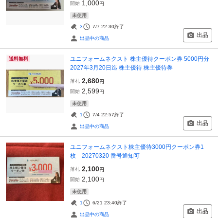
1,000
開始
円
未使用
3
7/7 22:30
終了
出品
出品中の商品
ユニフォームネクスト 株主優待クーポン券 5000円分
送料無料
2027年3月20日迄 株主優待 株主優待券
2,680
落札
円
2,599
開始
円
未使用
1
7/4 22:57
終了
出品
出品中の商品
ユニフォームネクスト株主優待3000円クーポン券1
枚 20270320 番号通知可
2,100
落札
円
2,100
開始
円
未使用
1
6/21 23:40
終了
出品
出品中の商品