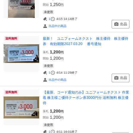
1,250
開始
円
未使用
1
4/15 14:14
終了
出品
出品中の商品
最新！ ユニフォームネクスト 株主優待 株主優待
送料無料
券 有効期限2027.03.20 番号通知
1,200
落札
円
1,200
開始
円
未使用
1
4/14 11:29
終了
出品
出品中の商品
【最新、コード通知のみ】ユニフォームネクスト 作業
送料無料
着 株主様ご優待クーポン券3000円分 送料無料 株主優
待
1,200
落札
円
1,200
開始
円
未使用
1
4/11 16:01
終了