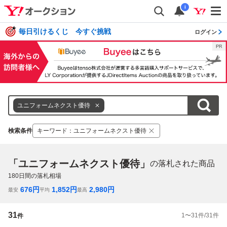
i
毎日引けるくじ 今すぐ挑戦
ログイン
ユニフォームネクスト優待
検索条件
キーワード
：
ユニフォームネクスト優待
「ユニフォームネクスト優待」
の落札された商品
180
日間の落札相場
676
円
1,852
円
2,980
円
最安
平均
最高
31
1
〜
31
件/
31
件
件