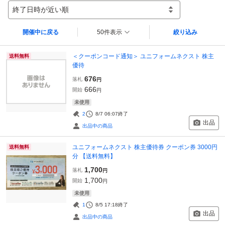
終了日時が近い順
開催中に戻る
50件表示
絞り込み
＜クーポンコード通知＞ ユニフォームネクスト 株主
送料無料
優待
676
落札
円
666
開始
円
未使用
2
8/7 06:07
終了
出品
出品中の商品
ユニフォームネクスト 株主優待券 クーポン券 3000円
送料無料
分 【送料無料】
1,700
落札
円
1,700
開始
円
未使用
1
8/5 17:18
終了
出品
出品中の商品