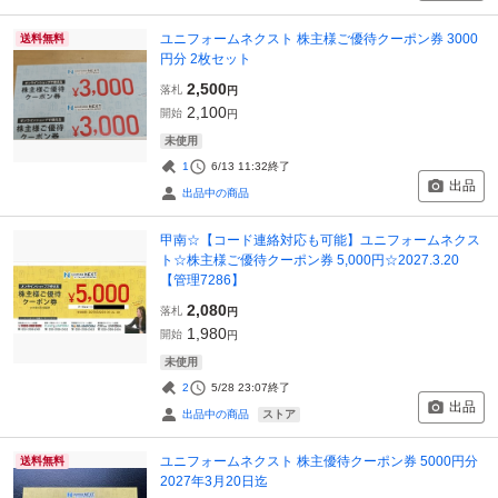
ユニフォームネクスト 株主様ご優待クーポン券 3000
送料無料
円分 2枚セット
2,500
落札
円
2,100
開始
円
未使用
1
6/13 11:32
終了
出品
出品中の商品
甲南☆【コード連絡対応も可能】ユニフォームネクス
ト☆株主様ご優待クーポン券 5,000円☆2027.3.20
【管理7286】
2,080
落札
円
1,980
開始
円
未使用
2
5/28 23:07
終了
出品
ストア
出品中の商品
ユニフォームネクスト 株主優待クーポン券 5000円分
送料無料
2027年3月20日迄