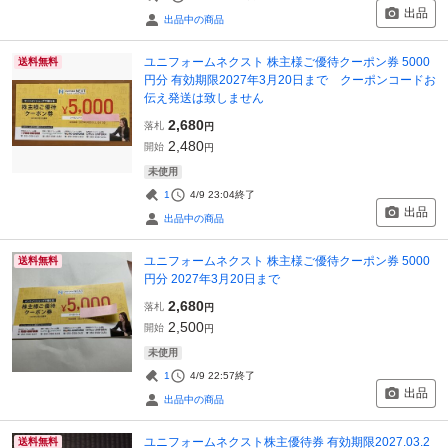
出品
出品中の商品
ユニフォームネクスト 株主様ご優待クーポン券 5000
送料無料
円分 有効期限2027年3月20日まで クーポンコードお
伝え発送は致しません
2,680
落札
円
2,480
開始
円
未使用
1
4/9 23:04
終了
出品
出品中の商品
ユニフォームネクスト 株主様ご優待クーポン券 5000
送料無料
円分 2027年3月20日まで
2,680
落札
円
2,500
開始
円
未使用
1
4/9 22:57
終了
出品
出品中の商品
ユニフォームネクスト株主優待券 有効期限2027.03.2
送料無料