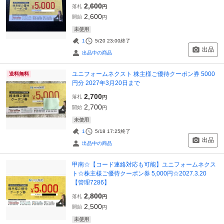
2,600
落札
円
2,600
開始
円
未使用
1
5/20 23:00
終了
出品
出品中の商品
ユニフォームネクスト 株主様ご優待クーポン券 5000
送料無料
円分 2027年3月20日まで
2,700
落札
円
2,700
開始
円
未使用
1
5/18 17:25
終了
出品
出品中の商品
甲南☆【コード連絡対応も可能】ユニフォームネクス
ト☆株主様ご優待クーポン券 5,000円☆2027.3.20
【管理7286】
2,800
落札
円
2,500
開始
円
未使用