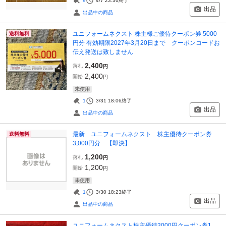
9
4/7 23:36
終了
出品
出品中の商品
ユニフォームネクスト 株主様ご優待クーポン券 5000
送料無料
円分 有効期限2027年3月20日まで クーポンコードお
伝え発送は致しません
2,400
落札
円
2,400
開始
円
未使用
1
3/31 18:06
終了
出品
出品中の商品
最新 ユニフォームネクスト 株主優待クーポン券
送料無料
3,000円分 【即決】
1,200
落札
円
1,200
開始
円
未使用
1
3/30 18:23
終了
出品
出品中の商品
ユニフォームネクスト株主優待3000円クーポン券1