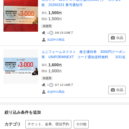
枚 20260331 番号通知可
1,500
落札
円
1,500
開始
円
未使用
1
3/8 23:23
終了
出品
出品中の商品
ユニフォームネクスト 株主優待券 3000円クーポン
券 UNIFORMNEXT コード通知送料無料 3/31迄
1,600
落札
円
1,600
開始
円
未使用
1
3/7 12:18
終了
出品
出品中の商品
絞り込み条件を追加
カテゴリ
チケット、金券、宿泊予約
その他