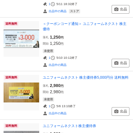
1
5/11 18:32
終了
出品
ストア
出品中の商品
＜クーポンコード通知＞ ユニフォームネクスト 株主
送料無料
優待
1,250
落札
円
1,250
開始
円
未使用
1
5/10 10:12
終了
出品
出品中の商品
ユニフォームネクスト 株主優待券5,000円分 送料無料
送料無料
2,980
落札
円
2,980
開始
円
未使用
1
5/6 13:10
終了
出品
出品中の商品
ユニフォームネクスト株主優待券
送料無料