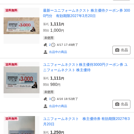
最新ーユニフォームネクスト 株主優待クーポン券 300
送料無料
0円分 有効期限2027年3月20日
1,111
落札
円
1,000
開始
円
未使用
2
4/17 17:49
終了
出品
出品中の商品
ユニフォームネクスト株主優待3000円クーポン券 ユ
送料無料
ニフォームネクスト 株主優待
1,111
落札
円
980
開始
円
未使用
3
4/16 18:52
終了
出品
出品中の商品
ユニフォームネクスト 株主優待券 有効期限2027年3
送料無料
月20日
1,250
落札
円