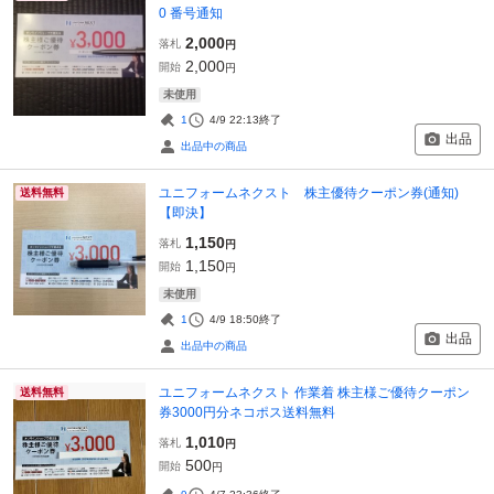
0 番号通知
2,000
落札
円
2,000
開始
円
未使用
1
4/9 22:13
終了
出品
出品中の商品
ユニフォームネクスト 株主優待クーポン券(通知)
送料無料
【即決】
1,150
落札
円
1,150
開始
円
未使用
1
4/9 18:50
終了
出品
出品中の商品
ユニフォームネクスト 作業着 株主様ご優待クーポン
送料無料
券3000円分ネコポス送料無料
1,010
落札
円
500
開始
円