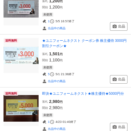
1,200
落札
円
1,200
開始
円
未使用
1
5/5 16:57
終了
出品
出品中の商品
★ユニフォームネクスト クーポン券 株主優待 3000円
送料無料
割引クーポン★
1,501
落札
円
1,100
開始
円
未使用
5
5/1 21:38
終了
出品
出品中の商品
即決★ユニフォームネクスト★株主優待★5000円分
送料無料
2,980
落札
円
2,980
開始
円
未使用
1
4/23 01:40
終了
出品
出品中の商品