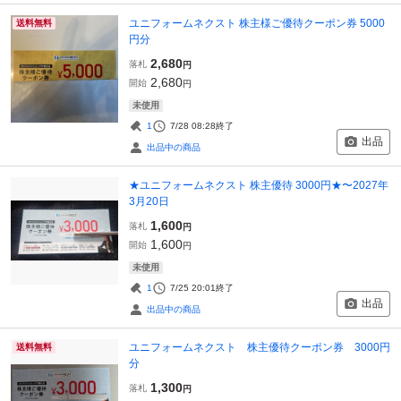
ユニフォームネクスト 株主様ご優待クーポン券 5000
送料無料
円分
2,680
落札
円
2,680
開始
円
未使用
1
7/28 08:28
終了
出品
出品中の商品
★ユニフォームネクスト 株主優待 3000円★〜2027年
3月20日
1,600
落札
円
1,600
開始
円
未使用
1
7/25 20:01
終了
出品
出品中の商品
ユニフォームネクスト 株主優待クーポン券 3000円
送料無料
分
1,300
落札
円