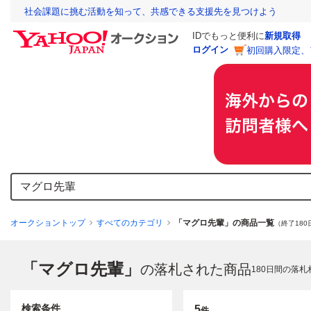
社会課題に挑む活動を知って、共感できる支援先を見つけよう
IDでもっと便利に
新規取得
ログイン
初回購入限定、
オークショントップ
すべてのカテゴリ
「マグロ先輩」の商品一覧
（終了180
「マグロ先輩」
の落札された商品
180
日間の落札
検索条件
5
件