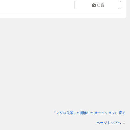
出品
「マグロ先輩」
の開催中のオークションに戻る
ページトップへ