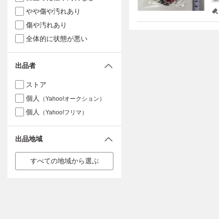
やや傷や汚れあり
傷や汚れあり
全体的に状態が悪い
出品者
ストア
個人
（Yahoo!オークション）
個人
（Yahoo!フリマ）
出品地域
すべての地域から選ぶ