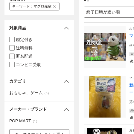
キーワード
：
マグロ先輩
終了日時が近い順
対象商品
お
マ
鑑定付き
落
送料無料
未
匿名配送
コンビニ受取
フ
カテゴリ
新
ー
おもちゃ、ゲーム
（
5
）
落
メーカー・ブランド
未
POP MART
（
1
）
お