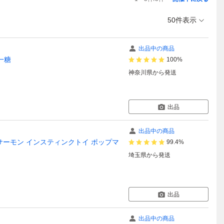
50件表示
出品中の商品
一糖
100%
神奈川県
から発送
出品
出品中の商品
ビ サーモン インスティンクトイ ポップマ
99.4%
埼玉県
から発送
出品
出品中の商品