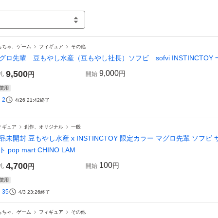
もちゃ、ゲーム
フィギュア
その他
グロ先輩 豆もやし水産（豆もやし社長）ソフビ sofvi INSTINCTOY 
9,500
9,000
円
札
円
開始
使用
2
4/26 21:42
終了
ィギュア
創作、オリジナル
一般
品未開封 豆もやし水産 x INSTINCTOY 限定カラー マグロ先輩 ソフ
ト pop mart CHINO LAM
4,700
100
円
札
円
開始
使用
35
4/3 23:26
終了
もちゃ、ゲーム
フィギュア
その他