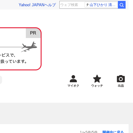
Yahoo! JAPAN
ヘルプ
山下ひかり 清水伸
マイオク
ウォッチ
出品
1
〜
5
件/
5
件
開催中に戻る