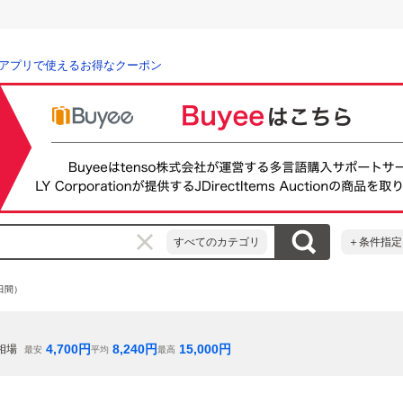
アプリで使えるお得なクーポン
すべてのカテゴリ
＋条件指定
日間）
4,700
円
8,240
円
15,000
円
相場
最安
平均
最高