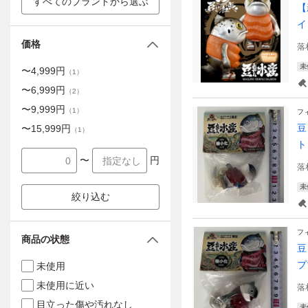
すべてのブランドから選ぶ
【
イ
価格
落
未
〜
4,999
円
（
1
）
〜
6,999
円
（
2
）
〜
9,999
円
（
1
）
フ
豆
〜
15,999
円
（
1
）
ト 
〜
円
落
未
絞り込む
フ
商品の状態
豆
プ
未使用
未使用に近い
落
目立った傷や汚れなし
未