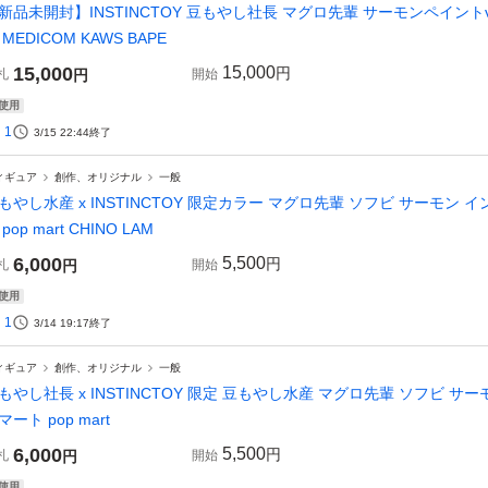
新品未開封】INSTINCTOY 豆もやし社長 マグロ先輩 サーモンペイント
 MEDICOM KAWS BAPE
15,000
15,000
円
札
円
開始
使用
1
3/15 22:44
終了
ィギュア
創作、オリジナル
一般
もやし水産 x INSTINCTOY 限定カラー マグロ先輩 ソフビ サーモン イ
pop mart CHINO LAM
6,000
5,500
円
札
円
開始
使用
1
3/14 19:17
終了
ィギュア
創作、オリジナル
一般
もやし社長 x INSTINCTOY 限定 豆もやし水産 マグロ先輩 ソフビ サー
マート pop mart
6,000
5,500
円
札
円
開始
使用