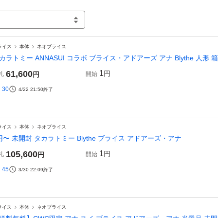
ライス
本体
ネオブライス
カラトミー ANNASUI コラボ ブライス・アドアーズ アナ Blythe 人形 
61,600
1
円
札
円
開始
30
4/22 21:50
終了
ライス
本体
ネオブライス
円〜 未開封 タカラトミー Blythe ブライス アドアーズ・アナ
105,600
1
円
札
円
開始
45
3/30 22:09
終了
ライス
本体
ネオブライス