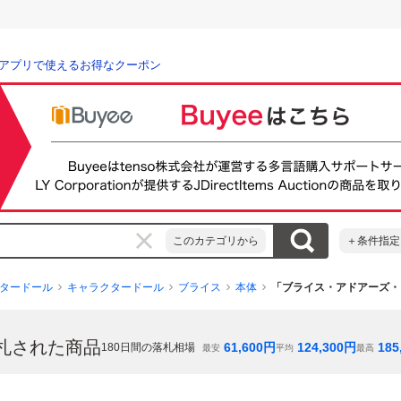
アプリで使えるお得なクーポン
このカテゴリから
＋条件指定
タードール
キャラクタードール
ブライス
本体
「ブライス・アドアーズ・
札された商品
61,600
円
124,300
円
185
180
日間の落札相場
最安
平均
最高