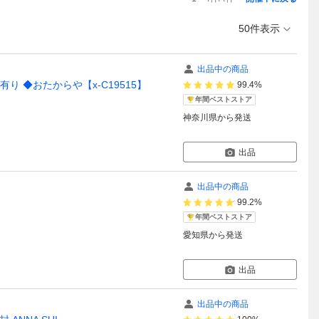
50件表示
出品中の商品
箱有り ◆おたからや【x-C19515】
99.4%
年間ベストストア
神奈川県
から発送
出品
出品中の商品
99.2%
年間ベストストア
愛知県
から発送
出品
出品中の商品