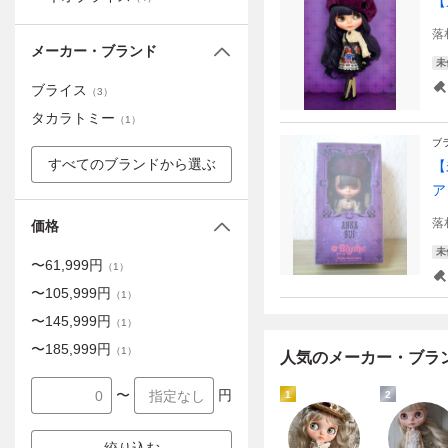
【
落
メーカー・ブランド
未
ブライス
（
3
）
タカラトミー
（
1
）
ブ
すべてのブランドから選ぶ
【
ア
落
価格
未
〜
61,999
円
（
1
）
〜
105,999
円
（
1
）
〜
145,999
円
（
1
）
〜
185,999
円
（
1
）
人気のメーカー・ブラ
〜
円
1
2