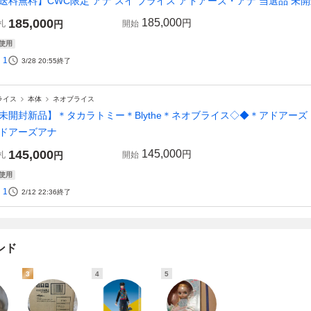
送料無料】CWC限定 アナ スイ ブライス アドアーズ・アナ 当選品 未開封 
185,000
185,000
円
札
円
開始
使用
1
3/28 20:55
終了
ライス
本体
ネオブライス
未開封新品】＊タカラトミー＊Blythe＊ネオブライス◇◆＊アドアーズ・ア
ドアーズアナ
145,000
145,000
円
札
円
開始
使用
1
2/12 22:36
終了
ンド
3
4
5