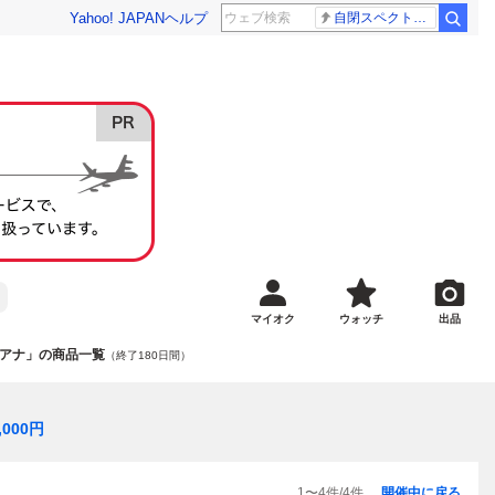
Yahoo! JAPAN
ヘルプ
自閉スペクトラム症
マイオク
ウォッチ
出品
アナ」の商品一覧
（終了180日間）
,000
円
1
〜
4
件/
4
件
開催中に戻る