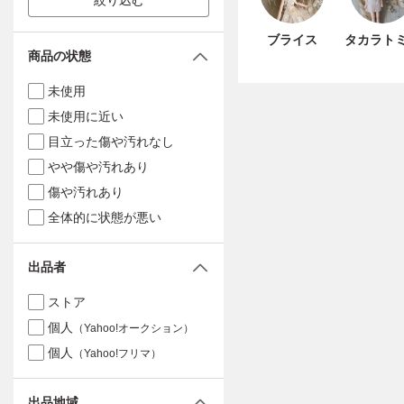
絞り込む
ブライス
タカラト
商品の状態
未使用
未使用に近い
目立った傷や汚れなし
やや傷や汚れあり
傷や汚れあり
全体的に状態が悪い
出品者
ストア
個人
（Yahoo!オークション）
個人
（Yahoo!フリマ）
出品地域