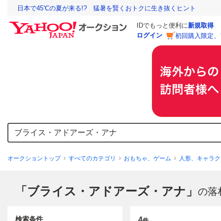
日本で45℃の夏が来る!? 猛暑を賢くおトクに生き抜くヒント
IDでもっと便利に
新規取得
ログイン
初回購入限定、
オークショントップ
すべてのカテゴリ
おもちゃ、ゲーム
人形、キャラク
「ブライス・アドアーズ・アナ」
の落
検索条件
4
件