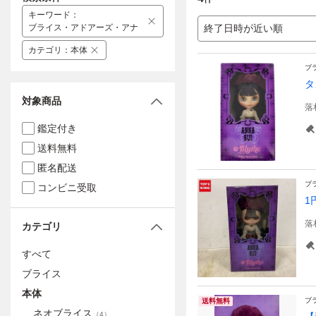
キーワード
：
ブライス・アドアーズ・アナ
終了日時が近い順
カテゴリ
：
本体
ブ
タ
対象商品
落
鑑定付き
送料無料
匿名配送
ブ
コンビニ受取
1
落
カテゴリ
すべて
ブライス
本体
ブ
送料無料
ネオブライス
（
4
）