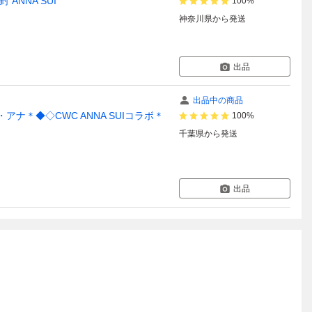
ANNA SUI
100%
神奈川県
から発送
出品
出品中の商品
ナ＊◆◇CWC ANNA SUIコラボ＊
100%
千葉県
から発送
出品