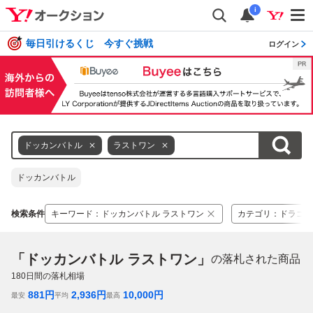
i
毎日引けるくじ 今すぐ挑戦
ログイン
ドッカンバトル
ラストワン
ドッカンバトル
検索条件
キーワード
：
ドッカンバトル ラストワン
カテゴリ
：
ドラゴン
「ドッカンバトル ラストワン」
の落札された商品
180
日間の落札相場
881
円
2,936
円
10,000
円
最安
平均
最高