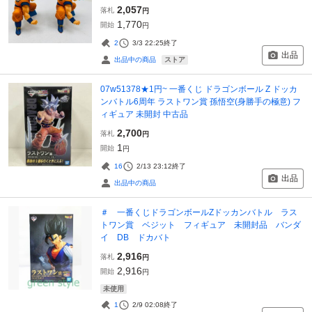
2,057
落札
円
1,770
開始
円
2
3/3 22:25
終了
出品
ストア
出品中の商品
07w51378★1円~ 一番くじ ドラゴンボール Z ドッカ
ンバトル6周年 ラストワン賞 孫悟空(身勝手の極意) フ
ィギュア 未開封 中古品
2,700
落札
円
1
開始
円
16
2/13 23:12
終了
出品
出品中の商品
＃ 一番くじドラゴンボールZドッカンバトル ラス
トワン賞 ベジット フィギュア 未開封品 バンダ
イ DB ドカバト
2,916
落札
円
2,916
開始
円
未使用
1
2/9 02:08
終了