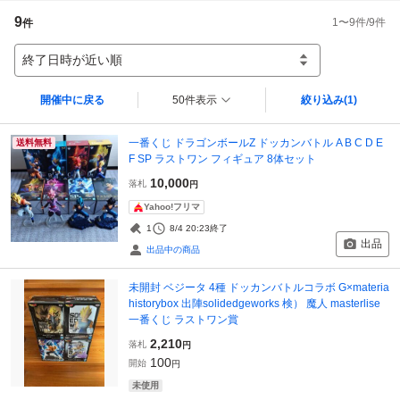
9
1
〜
9
件/
9
件
件
終了日時が近い順
開催中に戻る
50件表示
絞り込み
(1)
一番くじ ドラゴンボールZ ドッカンバトル A B C D E
送料無料
F SP ラストワン フィギュア 8体セット
10,000
落札
円
Yahoo!フリマ
1
8/4 20:23
終了
出品
出品中の商品
未開封 ベジータ 4種 ドッカンバトルコラボ G×materia
historybox 出陣solidedgeworks 検） 魔人 masterlise
一番くじ ラストワン賞
2,210
落札
円
100
開始
円
未使用