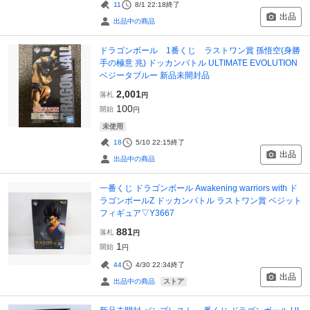
11
8/1 22:18
終了
出品
出品中の商品
ドラゴンボール 1番くじ ラストワン賞 孫悟空(身勝
手の極意 兆) ドッカンバトル ULTIMATE EVOLUTION
ベジータブルー 新品未開封品
2,001
落札
円
100
開始
円
未使用
18
5/10 22:15
終了
出品
出品中の商品
一番くじ ドラゴンボール Awakening warriors with ド
ラゴンボールZ ドッカンバトル ラストワン賞 ベジット
フィギュア▽Y3667
881
落札
円
1
開始
円
44
4/30 22:34
終了
出品
ストア
出品中の商品