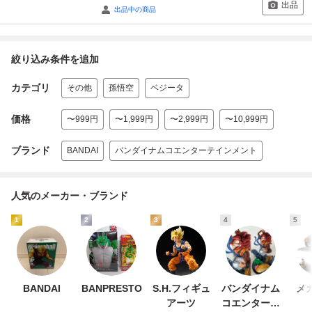
出品
出品中の商品
絞り込み条件を追加
カテゴリ
その他
孫悟空
ベジータ
価格
〜999円
〜1,999円
〜2,999円
〜10,999円
ブランド
BANDAI
バンダイナムコエンターテインメント
人気のメーカー・ブランド
1
2
3
4
5
BANDAI
BANPRESTO
S.H.フィギュ
バンダイナム
メ
アーツ
コエンターテ