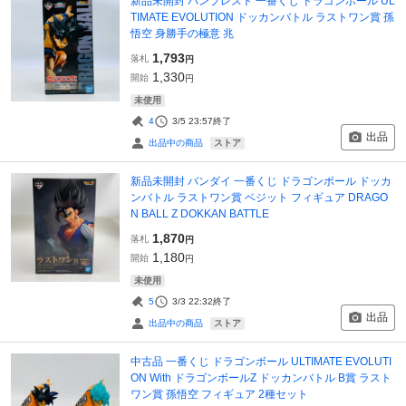
新品未開封 バンプレスト 一番くじ ドラゴンボール UL
TIMATE EVOLUTION ドッカンバトル ラストワン賞 孫
悟空 身勝手の極意 兆
1,793
落札
円
1,330
開始
円
未使用
4
3/5 23:57
終了
出品
ストア
出品中の商品
新品未開封 バンダイ 一番くじ ドラゴンボール ドッカ
ンバトル ラストワン賞 ベジット フィギュア DRAGO
N BALL Z DOKKAN BATTLE
1,870
落札
円
1,180
開始
円
未使用
5
3/3 22:32
終了
出品
ストア
出品中の商品
中古品 一番くじ ドラゴンボール ULTIMATE EVOLUTI
ON With ドラゴンボールZ ドッカンバトル B賞 ラスト
ワン賞 孫悟空 フィギュア 2種セット