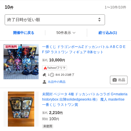
10
1
〜
10
件/
10
件
件
終了日時が近い順
開催中に戻る
50件表示
絞り込み
(1)
一番くじ ドラゴンボールZ ドッカンバトル A B C D E
送料無料
F SP ラストワン フィギュア 8体セット
10,000
落札
円
Yahoo!フリマ
1
8/4 20:23
終了
出品
出品中の商品
未開封 ベジータ 4種 ドッカンバトルコラボ G×materia
historybox 出陣solidedgeworks 検） 魔人 masterlise
一番くじ ラストワン賞
2,210
落札
円
100
開始
円
未使用