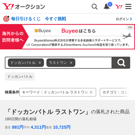
i
毎日引けるくじ 今すぐ挑戦
ログイン
ドッカンバトル
ラストワン
ドッカンバトル
検索条件
キーワード
：
ドッカンバトル ラストワン
カテゴリ
：
コミック
「ドッカンバトル ラストワン」
の落札された商品
180
日間の落札相場
881
円
4,311
円
10,725
円
最安
平均
最高