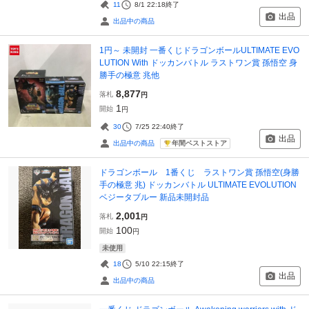
11
8/1 22:18
終了
出品
出品中の商品
1円～ 未開封 一番くじドラゴンボールULTIMATE EVO
LUTION With ドッカンバトル ラストワン賞 孫悟空 身
勝手の極意 兆他
8,877
落札
円
1
開始
円
30
7/25 22:40
終了
出品
年間ベストストア
出品中の商品
ドラゴンボール 1番くじ ラストワン賞 孫悟空(身勝
手の極意 兆) ドッカンバトル ULTIMATE EVOLUTION
ベジータブルー 新品未開封品
2,001
落札
円
100
開始
円
未使用
18
5/10 22:15
終了
出品
出品中の商品