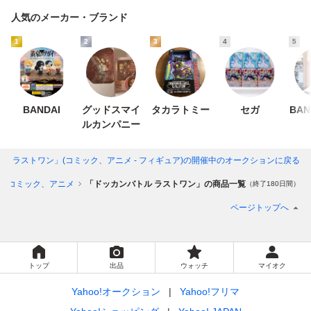
人気のメーカー・ブランド
1
2
3
4
5
BANDAI
グッドスマイ
タカラトミー
セガ
BAN
ルカンパニー
ル ラストワン」(コミック、アニメ - フィギュア)
の開催中のオークションに戻る
コミック、アニメ
「ドッカンバトル ラストワン」の商品一覧
（終了180日間）
ページトップへ
トップ
出品
ウォッチ
マイオク
Yahoo!オークション
Yahoo!フリマ