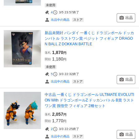
未使用
4
3/5 23:57
終了
出品
ストア
出品中の商品
新品未開封 バンダイ 一番くじ ドラゴンボール ドッカ
ンバトル ラストワン賞 ベジット フィギュア DRAGO
N BALL Z DOKKAN BATTLE
1,870
落札
円
1,180
開始
円
未使用
5
3/3 22:32
終了
出品
ストア
出品中の商品
中古品 一番くじ ドラゴンボール ULTIMATE EVOLUTI
ON With ドラゴンボールZ ドッカンバトル B賞 ラスト
ワン賞 孫悟空 フィギュア 2種セット
2,057
落札
円
1,770
開始
円
2
3/3 22:25
終了
出品
ストア
出品中の商品