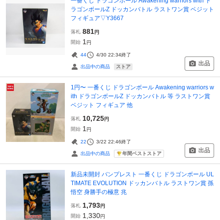
一番くじ ドラゴンボール Awakening warriors with ド
ラゴンボールZ ドッカンバトル ラストワン賞 ベジット
フィギュア▽Y3667
881
落札
円
1
開始
円
44
4/30 22:34
終了
出品
ストア
出品中の商品
1円〜 一番くじ ドラゴンボール Awakening warriors w
ith ドラゴンボールZ ドッカンバトル 等 ラストワン賞
ベジット フィギュア 他
10,725
落札
円
1
開始
円
22
3/22 22:46
終了
出品
年間ベストストア
出品中の商品
新品未開封 バンプレスト 一番くじ ドラゴンボール UL
TIMATE EVOLUTION ドッカンバトル ラストワン賞 孫
悟空 身勝手の極意 兆
1,793
落札
円
1,330
開始
円