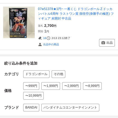
07w51378★1円~ 一番くじ ドラゴンボール Z ドッカ
ンバトル6周年 ラストワン賞 孫悟空(身勝手の極意) フ
ィギュア 未開封 中古品
2,700
落札
円
1
開始
円
16
2/13 23:12
終了
出品
出品中の商品
絞り込み条件を追加
カテゴリ
ドラゴンボール
その他
〜999円
〜1,999円
〜2,999円
〜8,999円
価格
〜10,999円
ブランド
BANDAI
バンダイナムコエンターテインメント