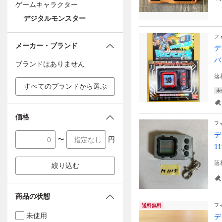
ゲームキャラクター
デジタルモンスター
フ
メーカー・ブランド
デ
バ
ブランドはありません
落
すべてのブランドから選ぶ
未
価格
フ
デ
〜
円
11
落
絞り込む
商品の状態
フ
送料無料
未使用
デ