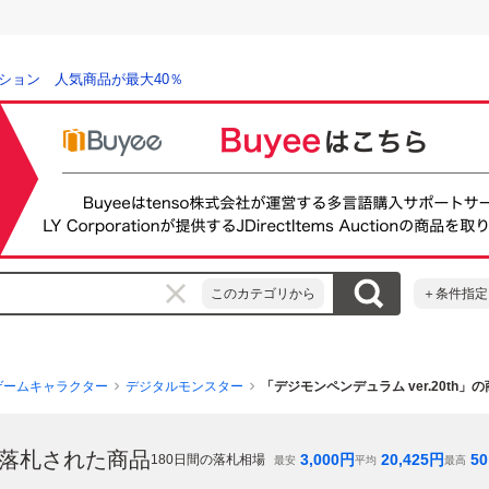
ション 人気商品が最大40％
このカテゴリから
＋条件指定
ゲームキャラクター
デジタルモンスター
「デジモンペンデュラム ver.20th」
落札された商品
3,000
円
20,425
円
50
180
日間の落札相場
最安
平均
最高