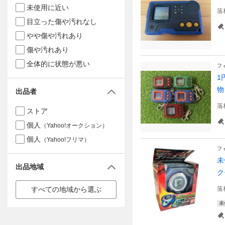
未使用に近い
落
目立った傷や汚れなし
やや傷や汚れあり
傷や汚れあり
全体的に状態が悪い
フ
1
物
出品者
落
ストア
個人
（Yahoo!オークション）
個人
（Yahoo!フリマ）
フ
未
出品地域
ク
すべての地域から選ぶ
落
未