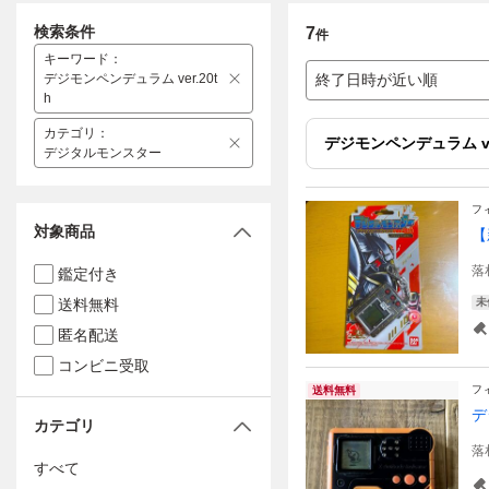
検索条件
7
件
キーワード
：
デジモンペンデュラム ver.20t
終了日時が近い順
h
カテゴリ
：
デジモンペンデュラム ver
デジタルモンスター
フ
対象商品
【
落
鑑定付き
送料無料
未
匿名配送
コンビニ受取
フ
送料無料
デ
カテゴリ
落
すべて