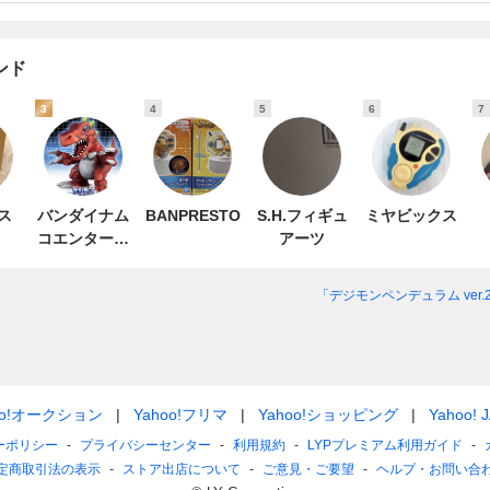
ンド
3
4
5
6
7
ス
バンダイナム
BANPRESTO
S.H.フィギュ
ミヤビックス
コエンターテ
アーツ
インメント
「デジモンペンデュラム ver.
oo!オークション
Yahoo!フリマ
Yahoo!ショッピング
Yahoo! 
ーポリシー
プライバシーセンター
利用規約
LYPプレミアム利用ガイド
定商取引法の表示
ストア出店について
ご意見・ご要望
ヘルプ・お問い合