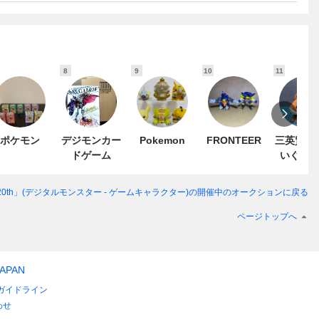
8
9
10
11
ポケモン
デジモンカー
Pokemon
FRONTEER
三英貿易
ドゲーム
いぐる
20th」(デジタルモンスター - ゲームキャラクター)
の開催中のオークションに戻る
ページトップへ
JAPAN
ガイドライン
わせ