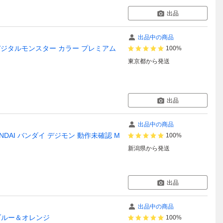
出品
出品中の商品
イア デジタルモンスター カラー プレミアム
100%
東京都
から発送
出品
出品中の商品
NDAI バンダイ デジモン 動作未確認 M
100%
新潟県
から発送
出品
出品中の商品
クブルー＆オレンジ
100%