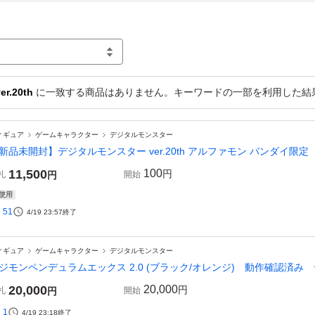
.20th
に一致する商品はありません。キーワードの一部を利用した結
ィギュア
ゲームキャラクター
デジタルモンスター
新品未開封】デジタルモンスター ver.20th アルファモン バンダイ限定
11,500
100
円
札
円
開始
使用
51
4/19 23:57
終了
ィギュア
ゲームキャラクター
デジタルモンスター
ジモンペンデュラムエックス 2.0 (ブラック/オレンジ) 動作確認済み
20,000
20,000
円
札
円
開始
1
4/19 23:18
終了