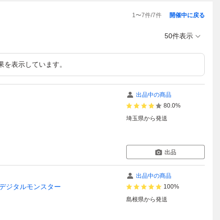
1
〜
7
件/
7
件
開催中に戻る
50件表示
果を表示しています。
出品中の商品
80.0%
埼玉県
から発送
出品
出品中の商品
 デジタルモンスター
100%
島根県
から発送