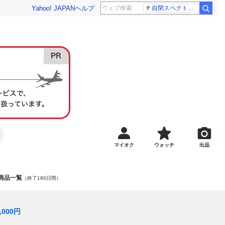
Yahoo! JAPAN
ヘルプ
自閉スペクトラム症
マイオク
ウォッチ
出品
の商品一覧
（終了180日間）
,000
円