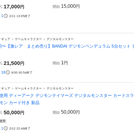
17,000
15,000
円
札
円
開始
1
2/11 13:05
終了
ィギュア
ゲームキャラクター
デジタルモンスター
円〜【激レア まとめ売り】BANDAI デジモンペンデュラム 5台セット
21,500
1
円
札
円
開始
18
6/30 00:54
終了
ィギュア
ゲームキャラクター
デジタルモンスター
使用 ディーアーク デジモンテイマーズ デジタルモンスター カードスラ
モン カード付き 新品
50,000
50,000
円
札
円
開始
使用
1
2/12 22:49
終了