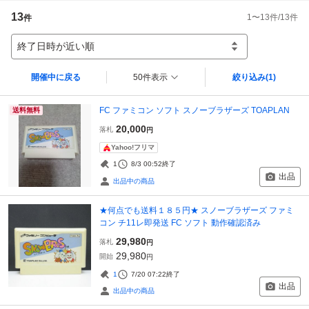
13
1
〜
13
件/
13
件
件
終了日時が近い順
開催中に戻る
50件表示
絞り込み
(1)
FC ファミコン ソフト スノーブラザーズ TOAPLAN
送料無料
20,000
落札
円
Yahoo!フリマ
1
8/3 00:52
終了
出品
出品中の商品
★何点でも送料１８５円★ スノーブラザーズ ファミ
コン チ11レ即発送 FC ソフト 動作確認済み
29,980
落札
円
29,980
開始
円
1
7/20 07:22
終了
出品
出品中の商品