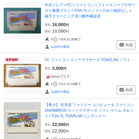
中古☆レア☆FC☆ファミコンソフト☆スノーブラザー
ズ☆東亜プラン☆TOA-7L☆ソフトのみ☆箱説なし☆
端子クリーニング済☆動作確認済
16,000
落札
円
10,000
開始
円
9
7/18 21:35
終了
出品
出品中の商品
FC ファミコン スノーブラザーズ TOAPLAN ソフト
送料無料
3,000
落札
円
Yahoo!フリマ
1
7/11 21:24
終了
出品
出品中の商品
【希少】 任天堂 ファミリー コンピュータ ファミコン
SNOWBROS スノーブラザーズ ソフト ゲーム カセッ
ト / TOA-7L TOAPLAN ニンテンドー
22,000
落札
円
22,000
開始
円