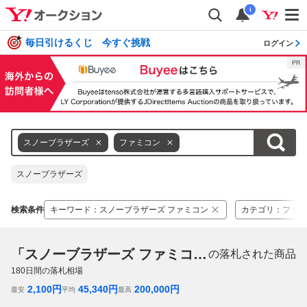
i
毎日引けるくじ 今すぐ挑戦
ログイン
スノーブラザーズ
ファミコン
スノーブラザーズ
検索条件
キーワード
：
スノーブラザーズ ファミコン
カテゴリ
：
ファミ
「スノーブラザーズ ファミコン」
の落札された商品
180
日間の落札相場
2,100
円
45,340
円
200,000
円
最安
平均
最高