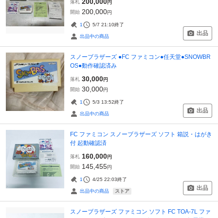
200,000
落札
円
200,000
開始
円
1
5/7 21:10
終了
出品
出品中の商品
スノーブラザーズ ●FC ファミコン●任天堂●SNOWBR
OS●動作確認済み
30,000
落札
円
30,000
開始
円
1
5/3 13:52
終了
出品
出品中の商品
FC ファミコン スノーブラザーズ ソフト 箱説・はがき
付 起動確認済
160,000
落札
円
145,455
開始
円
1
4/25 22:03
終了
出品
ストア
出品中の商品
スノーブラザーズ ファミコン ソフト FC TOA-7L ファ