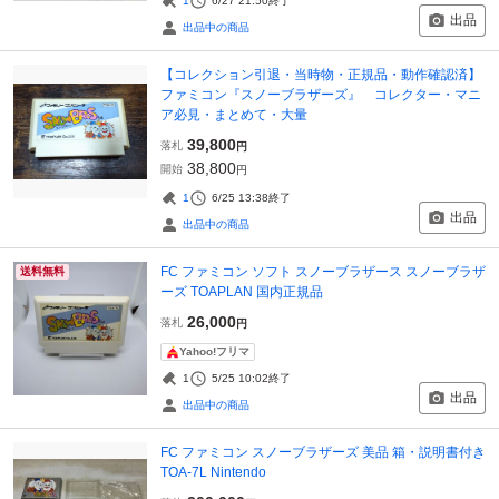
1
6/27 21:50
終了
出品
出品中の商品
【コレクション引退・当時物・正規品・動作確認済】
ファミコン『スノーブラザーズ』 コレクター・マニ
ア必見・まとめて・大量
39,800
落札
円
38,800
開始
円
1
6/25 13:38
終了
出品
出品中の商品
FC ファミコン ソフト スノーブラザース スノーブラザ
送料無料
ーズ TOAPLAN 国内正規品
26,000
落札
円
Yahoo!フリマ
1
5/25 10:02
終了
出品
出品中の商品
FC ファミコン スノーブラザーズ 美品 箱・説明書付き
TOA-7L Nintendo