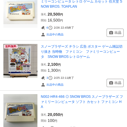
ミリーコンピュータ レトロ ゲーム カセット 任天堂 S
NOW BROS. TOAPLAN
20,500
落札
円
16,500
開始
円
6
2/26 22:45
終了
出品
出品中の商品
スノーブラザーズ チラシ 広告 ポスター ゲーム雑誌切
送料無料
り抜き 当時物 ファミコン ファミリーコンピュー
タ SNOW BROS レトロゲーム
2,100
落札
円
1,300
開始
円
3
2/25 22:11
終了
出品
出品中の商品
N002-HR4-466 ◎ SNOW BROS スノーブラザーズ フ
ァミリーコンピュータ ソフト カセット ファミコン H
A
20,050
落札
円
100
開始
円