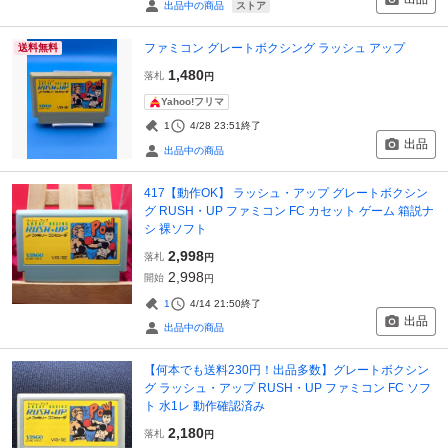
ストア
出品中の商品
ファミコン グレートボクシング ラッシュ アップ
送料無料
1,480
落札
円
Yahoo!フリマ
1
4/28 23:51
終了
出品
出品中の商品
417【動作OK】 ラッシュ・アップ グレートボクシン
グ RUSH・UP ファミコン FC カセット ゲーム 箱説ナ
シ 裸ソフト
2,998
落札
円
2,998
開始
円
1
4/14 21:50
終了
出品
出品中の商品
【何本でも送料230円！出品多数】グレートボクシン
グ ラッシュ・アップ RUSH・UP ファミコン FC ソフ
ト 水1レ 動作確認済み
2,180
落札
円