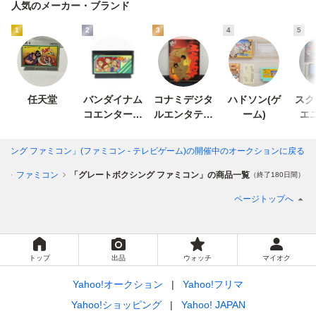
人気のメーカー・ブランド
1
2
3
4
5
任天堂
バンダイナム
コナミデジタ
ハドソン(ゲ
スク
コエンターテ
ルエンタテイ
ーム)
エ
インメント
ンメント
シング ファミコン」(ファミコン - テレビゲーム)
の開催中のオークションに戻る
ム
ファミコン
「グレートボクシング ファミコン」の商品一覧
（終了180日間）
ページトップへ
トップ
出品
ウォッチ
マイオク
Yahoo!オークション
Yahoo!フリマ
Yahoo!ショッピング
Yahoo! JAPAN