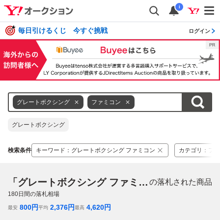
i
毎日引けるくじ 今すぐ挑戦
ログイン
グレートボクシング
ファミコン
グレートボクシング
検索条件
キーワード
：
グレートボクシング ファミコン
カテゴリ
：
ファ
「グレートボクシング ファミコン」
の落札された商品
180
日間の落札相場
800
円
2,376
円
4,620
円
最安
平均
最高