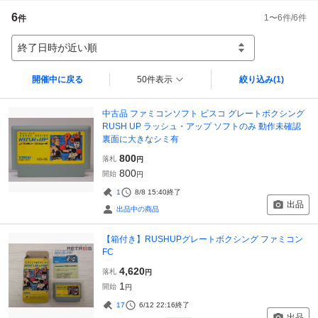
6
1
〜
6
件/
6
件
件
終了日時が近い順
開催中に戻る
50件表示
絞り込み
(1)
中古品 ファミコンソフト ビスコ グレートボクシング
RUSH UP ラッシュ・アップ ソフトのみ 動作未確認
裏面に大きなシミ有
800
落札
円
800
開始
円
1
8/8 15:40
終了
出品
出品中の商品
【箱付き】RUSHUPグレートボクシング ファミコン
FC
4,620
落札
円
1
開始
円
17
6/12 22:16
終了
出品