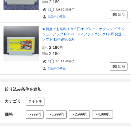
2,180
開始
円
1
4/6 19:36
終了
出品
出品中の商品
★何点でも送料１８５円★ グレートボクシング ラッ
シュ・アップ RUSH・UP ファミコン ク1レ即発送 FC
ソフト 動作確認済み
2,180
落札
円
2,180
開始
円
1
3/1 11:48
終了
出品
出品中の商品
絞り込み条件を追加
カテゴリ
タイトル
価格
〜999円
〜1,999円
〜2,999円
〜4,999円