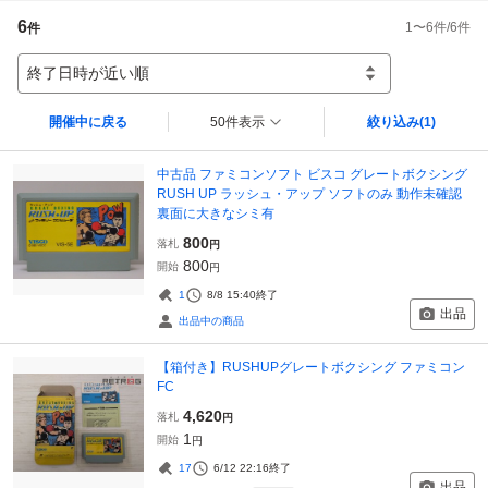
6
1
〜
6
件/
6
件
件
終了日時が近い順
開催中に戻る
50件表示
絞り込み
(1)
中古品 ファミコンソフト ビスコ グレートボクシング
RUSH UP ラッシュ・アップ ソフトのみ 動作未確認
裏面に大きなシミ有
800
落札
円
800
開始
円
1
8/8 15:40
終了
出品
出品中の商品
【箱付き】RUSHUPグレートボクシング ファミコン
FC
4,620
落札
円
1
開始
円
17
6/12 22:16
終了
出品