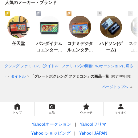
人気のメーカー・ブランド
1
2
3
4
5
任天堂
バンダイナム
コナミデジタ
ハドソン(ゲ
スク
コエンターテ
ルエンタテイ
ーム)
エ
インメント
ンメント
ボクシング ファミコン」(タイトル - ファミコン)
の開催中のオークションに戻る
コン
タイトル
「グレートボクシング ファミコン」の商品一覧
（終了180日間）
ページトップへ
トップ
出品
ウォッチ
マイオク
Yahoo!オークション
Yahoo!フリマ
Yahoo!ショッピング
Yahoo! JAPAN