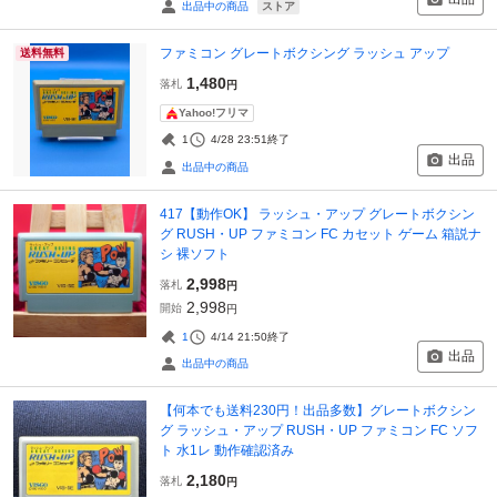
ストア
出品中の商品
ファミコン グレートボクシング ラッシュ アップ
送料無料
1,480
落札
円
Yahoo!フリマ
1
4/28 23:51
終了
出品
出品中の商品
417【動作OK】 ラッシュ・アップ グレートボクシン
グ RUSH・UP ファミコン FC カセット ゲーム 箱説ナ
シ 裸ソフト
2,998
落札
円
2,998
開始
円
1
4/14 21:50
終了
出品
出品中の商品
【何本でも送料230円！出品多数】グレートボクシン
グ ラッシュ・アップ RUSH・UP ファミコン FC ソフ
ト 水1レ 動作確認済み
2,180
落札
円