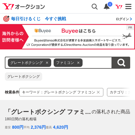
i
毎日引けるくじ 今すぐ挑戦
ログイン
グレートボクシング
ファミコン
グレートボクシング
検索条件
キーワード
：
グレートボクシング ファミコン
カテゴリ
：
タイ
「グレートボクシング ファミコン」
の落札された商品
180
日間の落札相場
800
円
2,376
円
4,620
円
最安
平均
最高