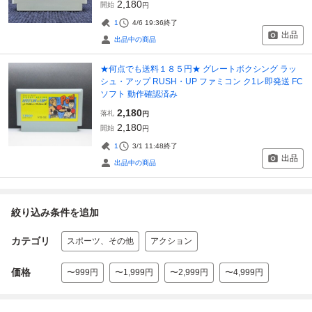
2,180
開始
円
1
4/6 19:36
終了
出品
出品中の商品
★何点でも送料１８５円★ グレートボクシング ラッ
シュ・アップ RUSH・UP ファミコン ク1レ即発送 FC
ソフト 動作確認済み
2,180
落札
円
2,180
開始
円
1
3/1 11:48
終了
出品
出品中の商品
絞り込み条件を追加
カテゴリ
スポーツ、その他
アクション
価格
〜999円
〜1,999円
〜2,999円
〜4,999円