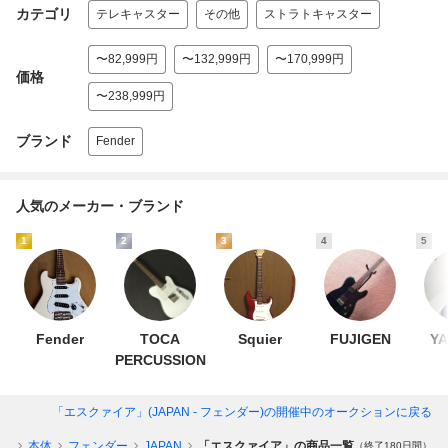
カテゴリ
テレキャスター
その他
ストラトキャスター
〜82,999円
〜132,999円
〜170,999円
価格
〜238,999円
ブランド
Fender
人気のメーカー・ブランド
1
2
3
4
5
Fender
TOCA
Squier
FUJIGEN
Y
PERCUSSION
「エスクァイア」(JAPAN - フェンダー)
の開催中のオークションに戻る
ー
本体
フェンダー
JAPAN
「エスクァイア」の商品一覧
（終了180日間）