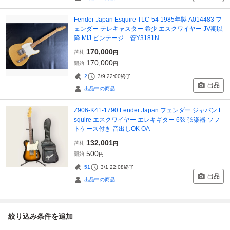
Fender Japan Esquire TLC-54 1985年製 A014483 フ
ェンダー テレキャスター 希少 エスクワイヤー JV期以
降 MIJ ビンテージ 管Y3181N
170,000
落札
円
170,000
開始
円
2
3/9 22:00
終了
出品
出品中の商品
Z906-K41-1790 Fender Japan フェンダー ジャパン E
squire エスクワイヤー エレキギター 6弦 弦楽器 ソフ
トケース付き 音出しOK OA
132,001
落札
円
500
開始
円
51
3/1 22:08
終了
出品
出品中の商品
絞り込み条件を追加