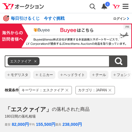
i
毎日引けるくじ 今すぐ挑戦
ログイン
エスクァイア
モデリスタ
ミニカー
ヘッドライト
テール
フェンダ
検索条件
キーワード
：
エスクァイア
カテゴリ
：
JAPAN
「エスクァイア」
の落札された商品
180
日間の落札相場
82,000
円
155,500
円
238,000
円
最安
平均
最高