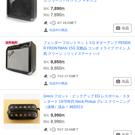
カ クリーン ハイゲイン メキシコ
7,890
落札
円
7,890
開始
円
1
4/7 19:23
終了
出品
出品中の商品
フェンダー フロントマン １５G ギターアンプ FENDE
送料無料
R FRONTMAN 15G 完動品 コンボ ドライブ ゲイン 人
気 クリーン ソリッドステート ハイ
8,850
落札
円
8,850
開始
円
1
7/12 17:53
終了
出品
出品中の商品
Greco フロント・ピックアップ EG レスポール・スタ
ンダード 1970年代 Neck Pickup グレコ クリーニング
（清掃）済み！ #6D513
9,990
落札
円
8,990
開始
円
1
5/17 15:04
終了
出品