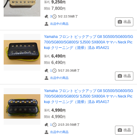
9,250
落札
円
7,800
開始
円
3
5/2 22:59
終了
出品
出品中の商品
Yamaha フロント ピックアップ GII SG500/SG600/SG
700/SG800/SG800S/ SJ500 SX800A ヤマハ Neck Pic
kup クリーニング（清掃）済み #5A421
6,490
落札
円
6,490
開始
円
1
5/17 20:36
終了
出品
出品中の商品
Yamaha フロント ピックアップ GII SG500/SG600/SG
700/SG800/SG800S/ SJ500 SX800A ヤマハ Neck Pic
kup クリーニング（清掃）済み #5A417
4,990
落札
円
4,990
開始
円
1
2/15 20:59
終了
出品
出品中の商品