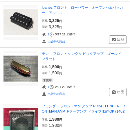
Ibanez フロント ローパワー オープンハムバッカ
ー アルニコ
3,325
落札
円
3,325
開始
円
1
5/17 23:13
終了
出品
出品中の商品
テレ フロント シングル ピックアップ ゴールド
フラット
1,500
落札
円
1,500
開始
円
未使用
1
2/21 23:15
終了
出品
出品中の商品
フェンダー フロントマン アンプ PR241 FENDER FR
ONTMAN AMP ギターアンプ ドライブ 動作OK (140s)
1,980
落札
円
1,980
開始
円