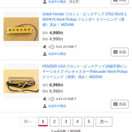
ストア
出品中の商品
Gotoh Fender フロント・ピックアップ ST62-65AS 1
990年代 Neck Pickup フェンダー クリーニング（清
掃）済み！ #6D496
4,990
落札
円
4,990
開始
円
1
5/24 20:55
終了
出品
出品中の商品
FENDER USA フロント・ピックアップ 詳細不明ビン
テージタイプ テレキャスター/Telecaster Neck Pickup
クリーニング（清掃）済み！ #6D509
6,990
落札
円
6,990
開始
円
1
4/19 22:50
終了
出品
出品中の商品
前へ
1
2
3
4
5
次へ
1
〜
50
件 /
909
件