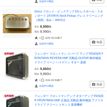
出品中の商品
Greco フロント・ピックアップ EG レスポール・スタ
ンダード 1970年代 Neck Pickup グレコ クリーニング
（清掃）済み！ #6D511
8,990
落札
円
8,990
開始
円
1
4/25 20:21
終了
出品
出品中の商品
フェンダー フロントマン リバーブ アンプ FENDER F
送料無料
RONTMAN REVERB AMP 完動品 GUITAR 動作確認
ドライブ リーン ハイゲイン ギター 楽器
9,860
落札
円
9,860
開始
円
1
2/24 20:52
終了
出品
出品中の商品
フェンダー フロントマンアンプ ギターアンプ FENDE
送料無料
R FRONTMAN AMP 正規品 完動品 動作確認 アメリカ
ドライブ クリーン メキシコ 楽器機材