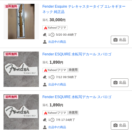
Fender Esquire テレキャスタータイプ エレキギター
送料無料
ネック 純正品
30,000
落札
円
Yahoo!フリマ
1
5/20 00:48
終了
出品
出品中の商品
Fender ESQUIRE 水転写デカール スパロゴ
送料無料
1,890
落札
円
未使用
Yahoo!フリマ
1
7/12 09:58
終了
出品
出品中の商品
Fender ESQUIRE 水転写デカール スパロゴ
送料無料
1,890
落札
円
未使用
Yahoo!フリマ
1
7/5 17:34
終了
出品
出品中の商品