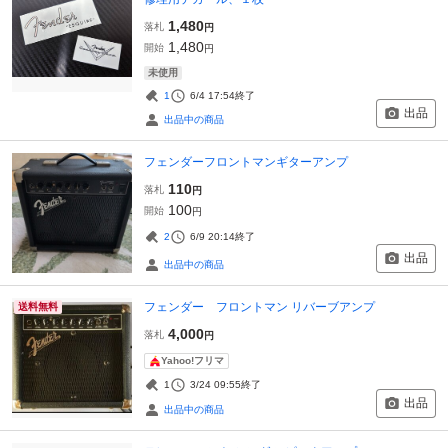
1,480
落札
円
1,480
開始
円
未使用
1
6/4 17:54
終了
出品
出品中の商品
フェンダーフロントマンギターアンプ
110
落札
円
100
開始
円
2
6/9 20:14
終了
出品
出品中の商品
フェンダー フロントマン リバーブアンプ
送料無料
4,000
落札
円
Yahoo!フリマ
1
3/24 09:55
終了
出品
出品中の商品