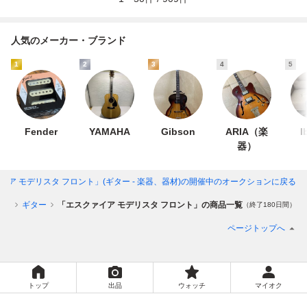
人気のメーカー・ブランド
1
2
3
4
5
Fender
YAMAHA
Gibson
ARIA（楽
I
器）
イア モデリスタ フロント」(ギター - 楽器、器材)
の開催中のオークションに戻る
器材
ギター
「エスクァイア モデリスタ フロント」の商品一覧
（終了180日間）
ページトップへ
トップ
出品
ウォッチ
マイオク