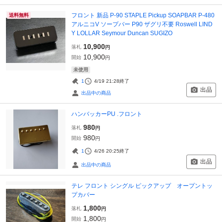
フロント 新品 P-90 STAPLE Pickup SOAPBAR P-480
送料無料
アルニコV ソープバー P90 ザグリ不要 Roswell LIND
Y LOLLAR Seymour Duncan SUGIZO
10,900
落札
円
10,900
開始
円
未使用
1
4/19 21:28
終了
出品
出品中の商品
ハンバッカーPU .フロント
980
落札
円
980
開始
円
1
4/26 20:25
終了
出品
出品中の商品
テレ フロント シングル ピックアップ オープントッ
プカバー
1,800
落札
円
1,800
開始
円