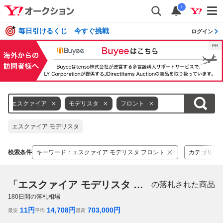
i
毎日引けるくじ 今すぐ挑戦
ログイン
エスクァイア
モデリスタ
フロント
エスクァイア モデリスタ
検索条件
キーワード
：
エスクァイア モデリスタ フロント
カテゴリ
：
「エスクァイア モデリスタ フロント」
の落札された商品
180
日間の落札相場
11
円
14,708
円
703,000
円
最安
平均
最高