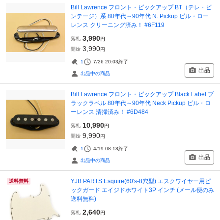
Bill Lawrence フロント・ピックアップ BT（テレ・ビ
ンテージ）系 80年代～90年代 N. Pickup ビル・ロー
レンス クリーニング済み！ #6F119
3,990
落札
円
3,990
開始
円
1
7/26 20:03
終了
出品
出品中の商品
Bill Lawrence フロント・ピックアップ Black Label ブ
ラックラベル 80年代～90年代 Neck Pickup ビル・ロ
ーレンス 清掃済み！ #6D484
10,990
落札
円
9,990
開始
円
1
4/19 08:18
終了
出品
出品中の商品
YJB PARTS Esquire(60's-8穴型) エスクワイヤー用ピ
送料無料
ックガード エイジドホワイト3P インチ (メール便のみ
送料無料)
2,640
落札
円