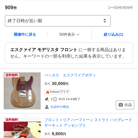
909
1
〜
50
件/
909
件
件
終了日時が近い順
開催中に戻る
50件表示
絞り込み
(1)
エスクァイア モデリスタ フロント
に一致する商品はありま
せん。キーワードの一部を利用した結果を表示しています。
バッカス エスクワイアボディ
送料無料
30,000
落札
円
Yahoo!フリマ
1
3/15 14:43
終了
出品
出品中の商品
フロント＋リア ハーフトーン ストラト ハイグレード
送料無料
サーキット アッセンブリ
9,800
落札
円