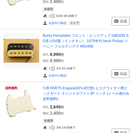
2,400
開始
円
未使用
1
6/28 08:30
終了
出品
ストア
出品中の商品
Burny Fernandes フロント・ピックアップ GIBSON S
G系 USA製（インチネジ） 1970年代 Neck Pickup バ
ーニー フェルナンデス #6D488
8,990
落札
円
8,990
開始
円
1
5/3 20:15
終了
出品
出品中の商品
YJB PARTS Esquire(60's-8穴型) エスクワイヤー用ピ
送料無料
ックガード エイジドホワイト3P インチ (メール便のみ
送料無料)
2,640
落札
円
2,400
開始
円
未使用
1
3/9 19:05
終了
出品