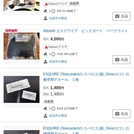
未使用
Yahoo!フリマ
1
5/5 01:09
終了
出品
出品中の商品
Allparts エスクワイア ピックガード ベークライト
送料無料
4,000
落札
円
Yahoo!フリマ
1
7/20 09:12
終了
出品
出品中の商品
ESQUIRE (Telecaster)の スパロゴ (銀, Silverロゴ）の
修理用デカール、１枚
1,480
落札
円
1,480
開始
円
未使用
1
6/18 23:56
終了
出品
出品中の商品
ESQUIRE (Telecaster)の スパロゴ (銀, Silverロゴ）の
修理用デカール、１枚