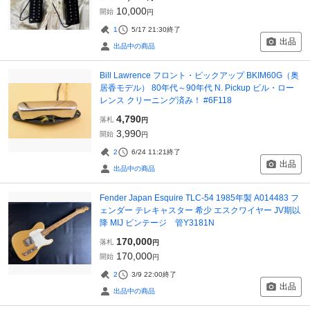
10,000
開始
円
1
5/17 21:30
終了
出品
出品中の商品
Bill Lawrence フロント・ピックアップ BKIM60G（奥
居香モデル） 80年代～90年代 N. Pickup ビル・ロー
レンス クリーニング済み！ #6F118
4,790
落札
円
3,990
開始
円
2
6/24 11:21
終了
出品
出品中の商品
Fender Japan Esquire TLC-54 1985年製 A014483 フ
ェンダー テレキャスター 希少 エスクワイヤー JV期以
降 MIJ ビンテージ 管Y3181N
170,000
落札
円
170,000
開始
円
2
3/9 22:00
終了
出品
出品中の商品