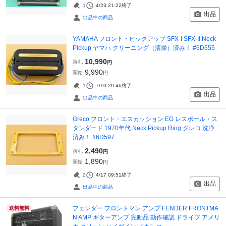
1
4/23 21:22
終了
出品
出品中の商品
YAMAHA フロント・ピックアップ SFX-I SFX-II Neck
Pickup ヤマハ クリーニング（清掃）済み！ #6D555
10,990
落札
円
9,990
開始
円
1
7/10 20:46
終了
出品
出品中の商品
Greco フロント・エスカッション EG レスポール・ス
タンダード 1970年代 Neck Pickup Ring グレコ 洗浄
済み！ #6D597
2,490
落札
円
1,890
開始
円
2
4/17 09:51
終了
出品
出品中の商品
フェンダー フロントマン アンプ FENDER FRONTMA
送料無料
N AMP ギターアンプ 完動品 動作確認 ドライブ アメリ