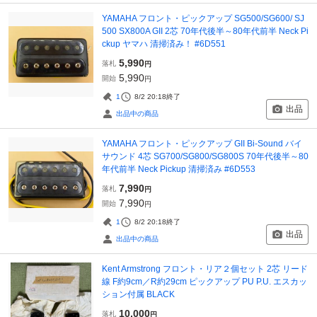
YAMAHA フロント・ピックアップ SG500/SG600/ SJ
500 SX800A GII 2芯 70年代後半～80年代前半 Neck Pi
ckup ヤマハ 清掃済み！ #6D551
5,990
落札
円
5,990
開始
円
1
8/2 20:18
終了
出品
出品中の商品
YAMAHA フロント・ピックアップ GII Bi-Sound バイ
サウンド 4芯 SG700/SG800/SG800S 70年代後半～80
年代前半 Neck Pickup 清掃済み #6D553
7,990
落札
円
7,990
開始
円
1
8/2 20:18
終了
出品
出品中の商品
Kent Armstrong フロント・リア２個セット 2芯 リード
線 F約9cm／R約29cm ピックアップ PU P.U. エスカッ
ション付属 BLACK
10,000
落札
円