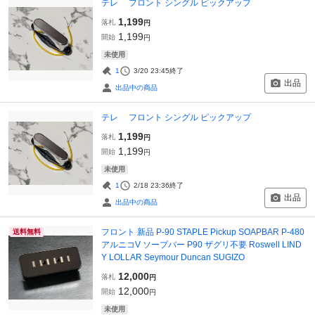
テレ フロント シングル ピックアップ
1,199
落札
円
1,199
開始
円
未使用
1
3/20 23:45
終了
出品
出品中の商品
テレ フロント シングル ピックアップ
1,199
落札
円
1,199
開始
円
未使用
1
2/18 23:36
終了
出品
出品中の商品
フロント 新品 P-90 STAPLE Pickup SOAPBAR P-480
送料無料
アルニコV ソープバー P90 ザグリ不要 Roswell LIND
Y LOLLAR Seymour Duncan SUGIZO
12,000
落札
円
12,000
開始
円
未使用