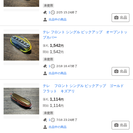
未使用
1
2/25 15:24
終了
出品
出品中の商品
テレ フロント シングル ピックアップ オープントッ
プカバー
1,542
落札
円
1,542
開始
円
未使用
1
2/18 16:47
終了
出品
出品中の商品
テレ フロント シングル ピックアップ ゴールド
フラット キズアリ
1,114
落札
円
1,114
開始
円
未使用
1
7/16 23:24
終了
出品
出品中の商品