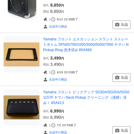
8,850
落札
円
8,850
開始
円
1
6/12 23:38
終了
出品
出品中の商品
Yamaha フロント エスカッション スラント ストレー
トボトム SF500/700/1000/3000/5000/7000 ヤマハ N
Pickup Ring 洗浄済み #5A466
3,490
落札
円
3,490
開始
円
1
4/19 20:03
終了
出品
出品中の商品
Yamaha フロント ピックアップ SG30A/SG35A/SG50
1157F ヤマハ Neck Pickup クリーニング（清掃）済
み！ #5A413
6,990
落札
円
6,990
開始
円
1
7/2 20:55
終了
出品
出品中の商品