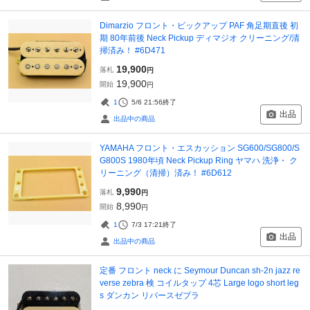
Dimarzio フロント・ピックアップ PAF 角足期直後 初
期 80年前後 Neck Pickup ディマジオ クリーニング/清
掃済み！ #6D471
19,900
落札
円
19,900
開始
円
1
5/6 21:56
終了
出品
出品中の商品
YAMAHA フロント・エスカッション SG600/SG800/S
G800S 1980年頃 Neck Pickup Ring ヤマハ 洗浄・ ク
リーニング（清掃）済み！ #6D612
9,990
落札
円
8,990
開始
円
1
7/3 17:21
終了
出品
出品中の商品
定番 フロント neck に Seymour Duncan sh-2n jazz re
verse zebra 検 コイルタップ 4芯 Large logo short leg
s ダンカン リバースゼブラ