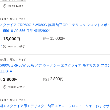
1
8/1 19:44
終了
ヨタ用
外装
フロント
スクァイア ZRR80G ZWR80G 後期 純正OP モデリスタ フロントス
31-55610-A0 556 良品 管理29021
15,000
15,000
円
札
円
開始
1
7/28 16:31
終了
ヨタ用
外装
サイド
RR80W ZRR85W 80系 ノア ヴォクシー エスクァイア モデリスタ 
ELLISTA
2,800
2,800
円
札
円
開始
1
7/28 09:43
終了
ヨタ用
外装
フロント
期エスクァイア用モデリスタ 純正エアロ フロント、リヤ おまけサ