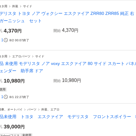
ヨタ用
外装
サイド
デリスタ トヨタ ノア ヴォクシー エスクァイア ZRR80 ZRR85 純正
ガーニッシュ セット
4,370
4,370
円
札
円
開始
1
8/2 00:07
終了
ヨタ用
エアロパーツ
サイド
品 未使用 モデリスタ ノア voxy エスクァイア 80 サイド スカート パネ
ェンダー 助手席 ドア
10,980
10,980
円
札
円
開始
使用
1
8/1 22:27
終了
動車、オートバイ
パーツ
外装、エアロ
品未使用 トヨタ エスクァイア モデリスタ フロントスポイラー MODEL
39,000
札
円
未使用
Yahoo!フリマ