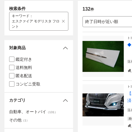
検索条件
132
件
キーワード
：
エスクァイア モデリスタ フロ
終了日時が近い順
ント
ト
◆
対象商品
【
鑑定付き
落
送料無料
匿名配送
コンビニ受取
ト
【
カテゴリ
済
落
自動車、オートバイ
（
131
）
未
その他
（
1
）