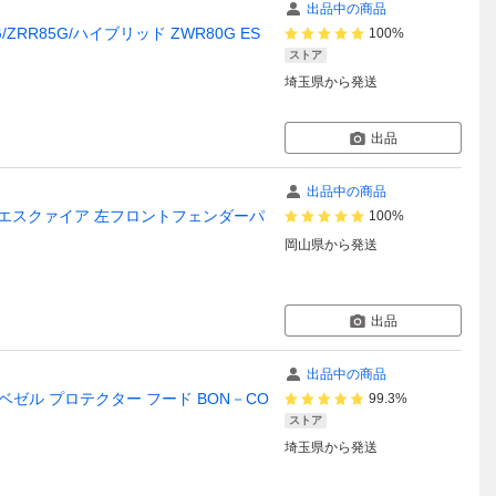
出品中の商品
ZRR85G/ハイブリッド ZWR80G ES
100%
ストア
埼玉県
から発送
出品
出品中の商品
ォクシー/エスクァイア 左フロントフェンダーパ
100%
岡山県
から発送
出品
出品中の商品
 ベゼル プロテクター フード BON－CO
99.3%
ストア
埼玉県
から発送