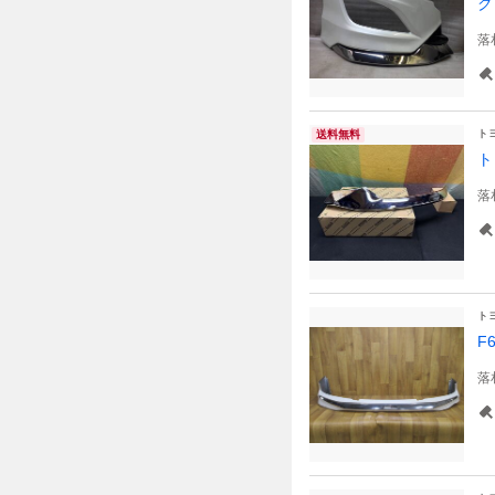
ク
落
ト
送料無料
ト
落
ト
F
落