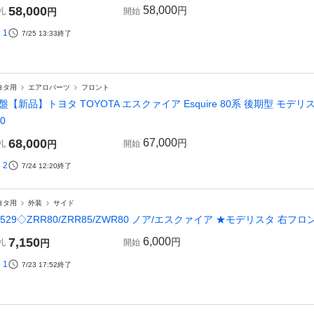
58,000
58,000
円
札
円
開始
1
7/25 13:33
終了
ヨタ用
エアロパーツ
フロント
盤【新品】トヨタ TOYOTA エスクァイア Esquire 80系 後期型 モデ
0
68,000
67,000
円
札
円
開始
2
7/24 12:20
終了
ヨタ用
外装
サイド
2529◇ZRR80/ZRR85/ZWR80 ノア/エスクァイア ★モデリスタ 右フ
7,150
6,000
円
札
円
開始
1
7/23 17:52
終了