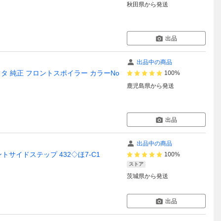
秋田県
から発送
出品
出品中の商品
リスタ 純正 フロントスポイラー カラーNo
100%
鹿児島県
から発送
出品
出品中の商品
ロントサイドステップ 432◇ほ7-C1
100%
ストア
茨城県
から発送
出品