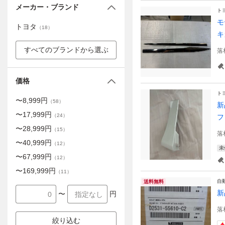
メーカー・ブランド
ト
モ
トヨタ
（
18
）
キ
すべてのブランドから選ぶ
落
価格
ト
〜
8,999
円
（
58
）
新
〜
17,999
円
（
24
）
フ
〜
28,999
円
（
15
）
落
〜
40,999
円
（
12
）
未
〜
67,999
円
（
12
）
〜
169,999
円
（
11
）
自
送料無料
新
〜
円
落
絞り込む