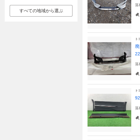
落
すべての地域から選ぶ
ト
廃
22
落
ト
9
落