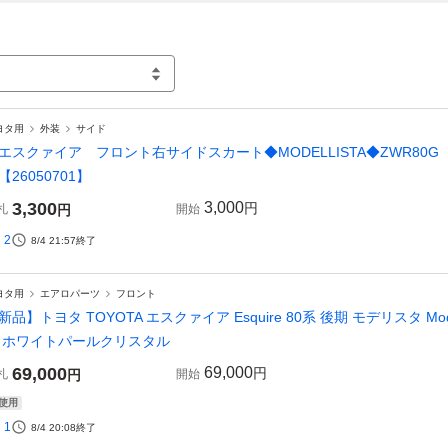
ヨタ用
外装
サイド
エスクァイア フロント右サイドスカート◆MODELLISTA◆ZWR80
26050701】
3,300
3,000
円
札
円
開始
2
8/4 21:57
終了
ヨタ用
エアロパーツ
フロント
新品】トヨタ TOYOTA エスクァイア Esquire 80系 後期 モデリスタ Mo
 ホワイトパールクリスタル
69,000
69,000
円
札
円
開始
使用
1
8/4 20:08
終了