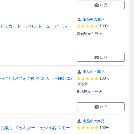
出品
出品中の商品
イドスカート フロント 左 パール
100%
愛知県
から発送
出品
出品中の商品
グリル/フォグ付 クロ カラーNO:202
100%
ストア
栃木県
から発送
出品
出品中の商品
部品取り メッキガーニッシュ右 スモー
100%