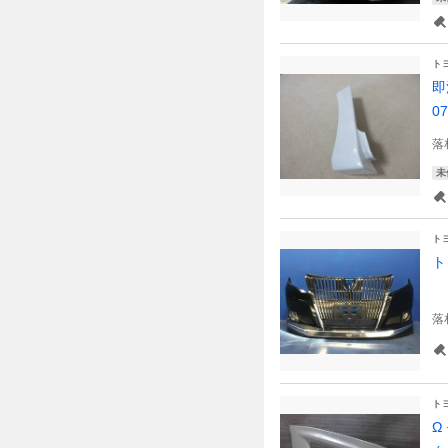
ト
即
07
落
未
ト
ト
2
落
ト
Ω