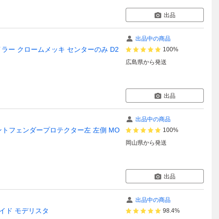
出品
出品中の商品
ポイラー クロームメッキ センターのみ D2
100%
広島県
から発送
出品
出品中の商品
フロントフェンダープロテクター左 左側 MO
100%
岡山県
から発送
出品
出品中の商品
イド モデリスタ
98.4%