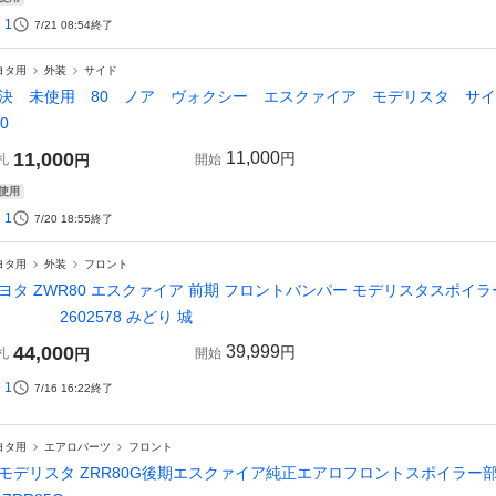
1
7/21 08:54
終了
ヨタ用
外装
サイド
決 未使用 80 ノア ヴォクシー エスクァイア モデリスタ サ
0
11,000
11,000
円
札
円
開始
使用
1
7/20 18:55
終了
ヨタ用
外装
フロント
ヨタ ZWR80 エスクァイア 前期 フロントバンパー モデリスタスポイラー/
602578 みどり 城
44,000
39,999
円
札
円
開始
1
7/16 16:22
終了
ヨタ用
エアロパーツ
フロント
 モデリスタ ZRR80G後期エスクァイア純正エアロフロントスポイラー