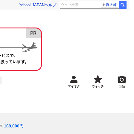
Yahoo! JAPAN
ヘルプ
堀大輔
マイオク
ウォッチ
出品
169,000
円
高