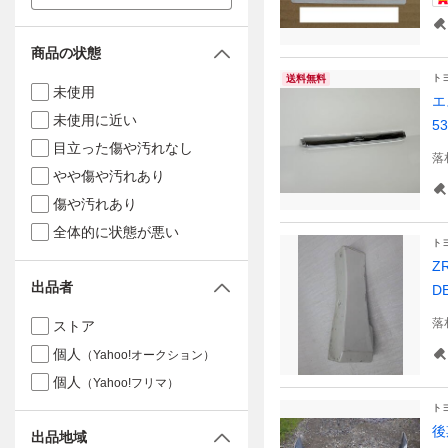
商品の状態
ト
送料無料
未使用
エ
未使用に近い
5
目立った傷や汚れなし
落
やや傷や汚れあり
傷や汚れあり
全体的に状態が悪い
ト
Z
出品者
D
落
ストア
個人
（Yahoo!オークション）
個人
（Yahoo!フリマ）
ト
後
出品地域