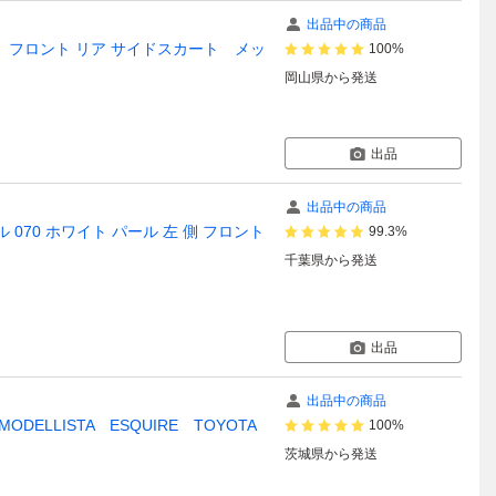
出品中の商品
 右 フロント リア サイドスカート メッ
100%
岡山県
から発送
出品
出品中の商品
ル 070 ホワイト パール 左 側 フロント
99.3%
千葉県
から発送
出品
出品中の商品
LISTA ESQUIRE TOYOTA
100%
茨城県
から発送