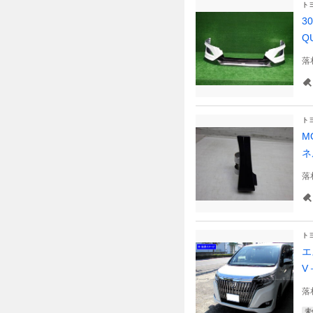
ト
3
Q
落
ト
M
ネ
落
ト
エ
V
落
未