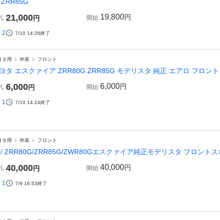
 ZRR85G
21,000
19,800
円
札
円
開始
2
7/10 14:26
終了
ヨタ用
外装
フロント
ヨタ エスクァイア ZRR80G ZRR85G モデリスタ 純正 エアロ フロント
6,000
6,000
円
札
円
開始
1
7/10 14:24
終了
ヨタ用
外装
フロント
6/ ZRR80G/ZRR85G/ZWR80Gエスクァイア純正モデリスタ フロント
40,000
40,000
円
札
円
開始
1
7/9 16:53
終了