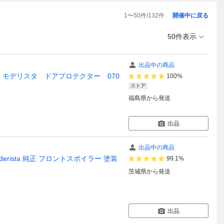
1
〜
50
件/
132
件
開催中に戻る
50件表示
出品中の商品
G モデリスタ ドアプロテクター 070
100%
ストア
福島県
から発送
出品
出品中の商品
derista 純正 フロントスポイラー 塗装
99.1%
茨城県
から発送
出品