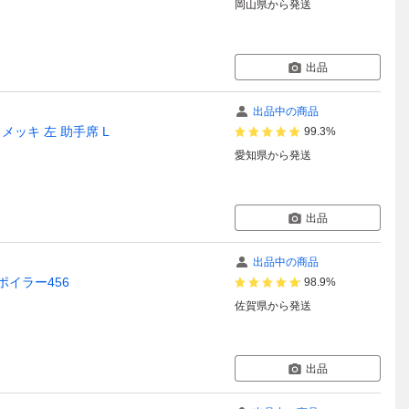
岡山県
から発送
出品
出品中の商品
 メッキ 左 助手席 L
99.3%
愛知県
から発送
出品
出品中の商品
スポイラー456
98.9%
佐賀県
から発送
出品