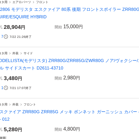
ヨタ用
エアロパーツ
フロント
02806 モデリスタ エスクァイア 80系 後期 フロントスポイラー ZRR80G/
UIRE/ESQUIRE HYBRID
28,904
15,000
円
札
円
開始
7
7/22 21:26
終了
ヨタ用
外装
サイド
ODELLISTA(モデリスタ) ZRR80G/ZRR85G/ZWR80G ノア/ヴ
ル サイドスカート D2611-43710
3,480
2,980
円
札
円
開始
1
7/21 17:07
終了
ヨタ用
外装
フロント
スクァイア ZRR80G ZRR85G メッキ ボンネット ガーニッシュ カバー
－012
5,280
4,800
円
札
円
開始
使用