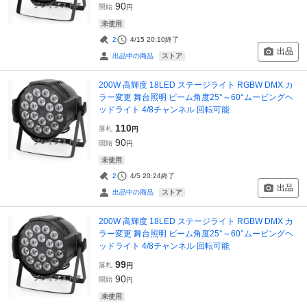
90
開始
円
未使用
2
4/15 20:10
終了
出品
ストア
出品中の商品
200W 高輝度 18LED ステージライト RGBW DMX カ
ラー変更 舞台照明 ビーム角度25°～60°ムービングヘ
ッドライト 4/8チャンネル 回転可能
110
落札
円
90
開始
円
未使用
2
4/5 20:24
終了
出品
ストア
出品中の商品
200W 高輝度 18LED ステージライト RGBW DMX カ
ラー変更 舞台照明 ビーム角度25°～60°ムービングヘ
ッドライト 4/8チャンネル 回転可能
99
落札
円
90
開始
円
未使用