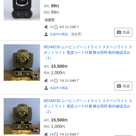
99
落札
円
99
開始
円
未使用
10
8/3 21:15
終了
出品
ストア
出品中の商品
BEAM230 ムービングヘッドライト ステージライト ス
ポットライト 電源コード付属 舞台照明 動作確認済み
（1）
15,500
落札
円
1,000
開始
円
16
7/9 21:59
終了
出品
出品中の商品
BEAM230 ムービングヘッドライト ステージライト ス
ポットライト 電源コード付属 舞台照明 動作確認済み
（2）
15,500
落札
円
1,000
開始
円
24
7/9 21:59
終了