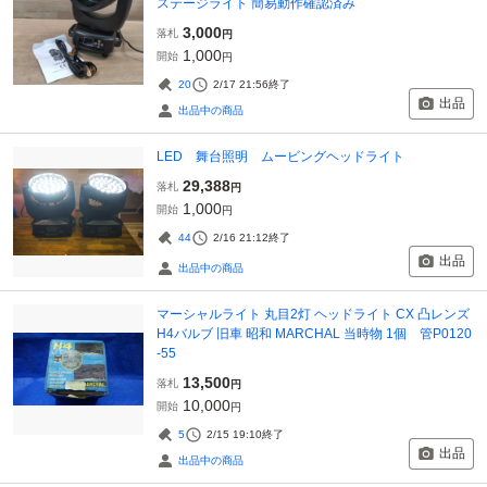
ステージライト 簡易動作確認済み
3,000
落札
円
1,000
開始
円
20
2/17 21:56
終了
出品
出品中の商品
LED 舞台照明 ムービングヘッドライト
29,388
落札
円
1,000
開始
円
44
2/16 21:12
終了
出品
出品中の商品
マーシャルライト 丸目2灯 ヘッドライト CX 凸レンズ
H4バルブ 旧車 昭和 MARCHAL 当時物 1個 管P0120
-55
13,500
落札
円
10,000
開始
円
5
2/15 19:10
終了
出品
出品中の商品