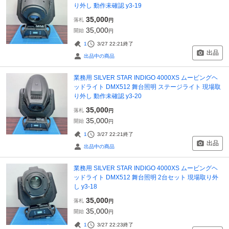
り外し 動作未確認 y3-19
35,000
落札
円
35,000
開始
円
1
3/27 22:21
終了
出品
出品中の商品
業務用 SILVER STAR INDIGO 4000XS ムービングヘ
ッドライト DMX512 舞台照明 ステージライト 現場取
り外し 動作未確認 y3-20
35,000
落札
円
35,000
開始
円
1
3/27 22:21
終了
出品
出品中の商品
業務用 SILVER STAR INDIGO 4000XS ムービングヘ
ッドライト DMX512 舞台照明 2台セット 現場取り外
し y3-18
35,000
落札
円
35,000
開始
円
1
3/27 22:23
終了