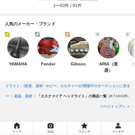
1
〜
50
件 /
91
件
人気のメーカー・ブランド
1
2
3
4
5
YAMAHA
Fender
Gibson
ARIA（楽
I
器）
ヘッドライト」(楽器、器材 - ホビー、カルチャー)
の開催中のオークションに戻る
チャー
楽器、器材
「エスクァイア ヘッドライト」の商品一覧
（終了180日間）
ページトップへ
トップ
出品
ウォッチ
マイオク