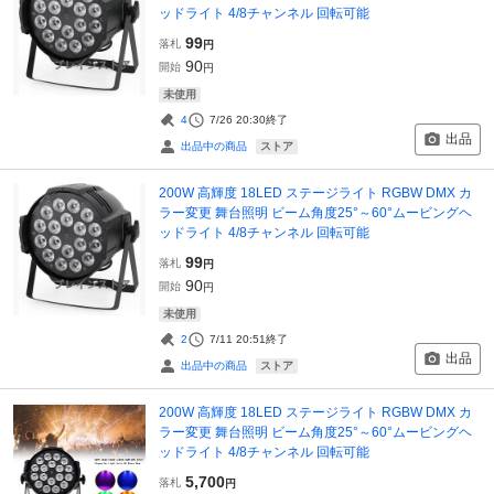
ッドライト 4/8チャンネル 回転可能
99
落札
円
90
開始
円
未使用
4
7/26 20:30
終了
出品
ストア
出品中の商品
200W 高輝度 18LED ステージライト RGBW DMX カ
ラー変更 舞台照明 ビーム角度25°～60°ムービングヘ
ッドライト 4/8チャンネル 回転可能
99
落札
円
90
開始
円
未使用
2
7/11 20:51
終了
出品
ストア
出品中の商品
200W 高輝度 18LED ステージライト RGBW DMX カ
ラー変更 舞台照明 ビーム角度25°～60°ムービングヘ
ッドライト 4/8チャンネル 回転可能
5,700
落札
円