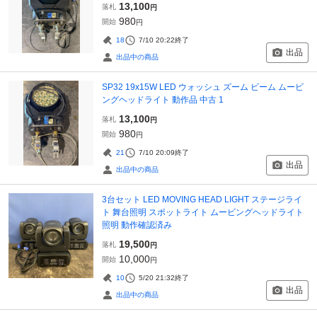
13,100
落札
円
980
開始
円
18
7/10 20:22
終了
出品
出品中の商品
SP32 19x15W LED ウォッシュ ズーム ビーム ムービ
ングヘッドライト 動作品 中古 1
13,100
落札
円
980
開始
円
21
7/10 20:09
終了
出品
出品中の商品
3台セット LED MOVING HEAD LIGHT ステージライ
ト 舞台照明 スポットライト ムービングヘッドライト
照明 動作確認済み
19,500
落札
円
10,000
開始
円
10
5/20 21:32
終了
出品
出品中の商品