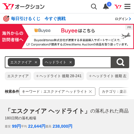
i
毎日引けるくじ 今すぐ挑戦
ログイン
エスクァイア
ヘッドライト
エスクァイア
ヘッドライト 後期 28-241
ヘッドライト 後期 左
検索条件
キーワード
：
エスクァイア ヘッドライト
カテゴリ
：
楽器、器
「エスクァイア ヘッドライト」
の落札された商品
180
日間の落札相場
99
円
22,644
円
238,000
円
最安
平均
最高