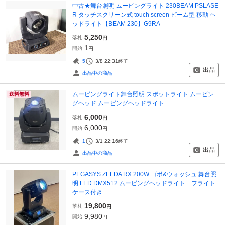
中古★舞台照明 ムービングライト 230BEAM PSLASE
R タッチスクリーン式 touch screen ビーム型 移動 ヘ
ッドライト【BEAM 230】G9RA
5,250
落札
円
1
開始
円
5
3/8 22:31
終了
出品
出品中の商品
ムービングライト舞台照明 スポットライト ムービン
送料無料
グヘッド ムービングヘッドライト
6,000
落札
円
6,000
開始
円
1
3/1 22:16
終了
出品
出品中の商品
PEGASYS ZELDA RX 200W ゴボ&ウォッシュ 舞台照
明 LED DMX512 ムービングヘッドライト フライト
ケース付き
19,800
落札
円
9,980
開始
円