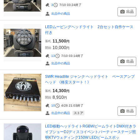
3
7/10 03:24
終了
出品
出品中の商品
LEDムービングヘッドライト 2台セット自作ケース
付き
11,500
落札
円
10,000
開始
円
13
7/10 03:14
終了
出品
出品中の商品
SWR Headlite ジャンク ヘッドライト ベースアンプ
ヘッド 《格安スタート！》
14,300
落札
円
8,910
開始
円
10
4/26 21:03
終了
出品
ストア
出品中の商品
LED移動ヘッドライトRGBWビームライトDMX付きラ
イブショーDJディスコイベントパーティーステージ照
明KTVウェディング150W LEDビームスポッ