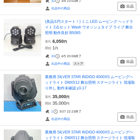
32
3/9 23:02
終了
出品
出品中の商品
(美品/1円スタート！) ミニ LED ムービング ヘッドラ
イト 2点セット Wash ウオッシュタイプ ライブ 舞台
照明 動作良好 B5085
6,050
落札
円
1
開始
円
33
4/5 20:06
終了
出品
ストア
出品中の商品
業務用 SILVER STAR INDIGO 4000XS ムービングヘ
ッドライト DMX512 舞台照明 ステージライト 現場取
り外し 動作未確認 y3-17
35,000
落札
円
35,000
開始
円
1
3/27 22:23
終了
出品
出品中の商品
業務用 SILVER STAR INDIGO 4000XS ムービングヘ
ッドライト DMX512 舞台照明 ステージライト 現場取