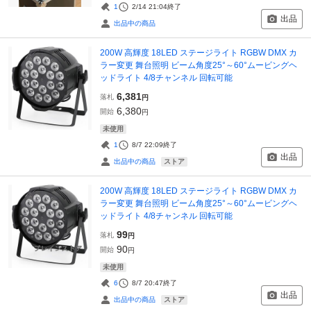
1
2/14 21:04
終了
出品
出品中の商品
200W 高輝度 18LED ステージライト RGBW DMX カ
ラー変更 舞台照明 ビーム角度25°～60°ムービングヘ
ッドライト 4/8チャンネル 回転可能
6,381
落札
円
6,380
開始
円
未使用
1
8/7 22:09
終了
出品
ストア
出品中の商品
200W 高輝度 18LED ステージライト RGBW DMX カ
ラー変更 舞台照明 ビーム角度25°～60°ムービングヘ
ッドライト 4/8チャンネル 回転可能
99
落札
円
90
開始
円
未使用
6
8/7 20:47
終了
出品
ストア
出品中の商品