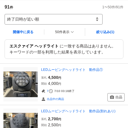
91
1
〜
50
件/
91
件
件
終了日時が近い順
開催中に戻る
50件表示
絞り込み
(1)
エスクァイア ヘッドライト
に一致する商品はありません。
キーワードの一部を利用した結果を表示しています。
LEDムービングヘッドライト 動作品①
4,500
落札
円
4,000
開始
円
7
7/10 03:18
終了
出品
出品中の商品
LEDムービングヘッドライト 動作品(割れあり)
2,700
落札
円
2,500
開始
円