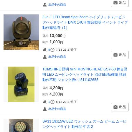
出品
出品中の商品
3-in-1 LED Beam Spot Zoom ハイブリッド ムービン
グヘッドライト DMX 14CH 舞台照明 イベント ライブ
動作確認済（1）
13,000
落札
円
1,000
開始
円
8
7/13 21:27
終了
出品
出品中の商品
TOMSHINE 照明 mini MOVING HEAD GSY-50 舞台照
明 LED ムービングヘッドライト 点灯&回転確認 詳細
動作不明 ジャンク扱い t511102655
4,200
落札
円
4,200
開始
円
1
6/12 20:27
終了
出品
出品中の商品
SP33 19x15W LED ウォッシュ ズーム ビーム ムービ
ングヘッドライト 動作品 中古 2