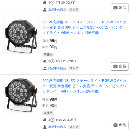
3
7/3 20:00
終了
出品
ストア
出品中の商品
200W 高輝度 18LED ステージライト RGBW DMX カ
ラー変更 舞台照明 ビーム角度25°～60°ムービングヘ
ッドライト 4/8チャンネル 回転可能
99
落札
円
90
開始
円
未使用
3
6/21 20:02
終了
出品
ストア
出品中の商品
200W 高輝度 18LED ステージライト RGBW DMX カ
ラー変更 舞台照明 ビーム角度25°～60°ムービングヘ
ッドライト 4/8チャンネル 回転可能
99
落札
円
90
開始
円
未使用
4
6/18 20:41
終了
出品
ストア
出品中の商品