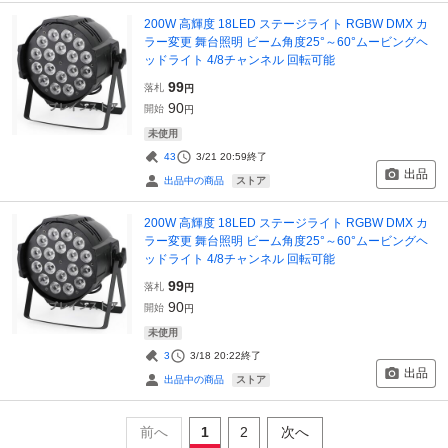
200W 高輝度 18LED ステージライト RGBW DMX カ
ラー変更 舞台照明 ビーム角度25°～60°ムービングヘ
ッドライト 4/8チャンネル 回転可能
99
落札
円
90
開始
円
未使用
43
3/21 20:59
終了
出品
ストア
出品中の商品
200W 高輝度 18LED ステージライト RGBW DMX カ
ラー変更 舞台照明 ビーム角度25°～60°ムービングヘ
ッドライト 4/8チャンネル 回転可能
99
落札
円
90
開始
円
未使用
3
3/18 20:22
終了
出品
ストア
出品中の商品
前へ
1
2
次へ