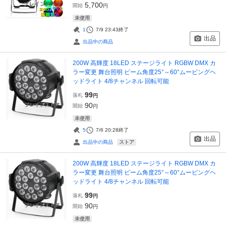
5,700
開始
円
未使用
1
7/9 23:43
終了
出品
出品中の商品
200W 高輝度 18LED ステージライト RGBW DMX カ
ラー変更 舞台照明 ビーム角度25°～60°ムービングヘ
ッドライト 4/8チャンネル 回転可能
99
落札
円
90
開始
円
未使用
5
7/6 20:28
終了
出品
ストア
出品中の商品
200W 高輝度 18LED ステージライト RGBW DMX カ
ラー変更 舞台照明 ビーム角度25°～60°ムービングヘ
ッドライト 4/8チャンネル 回転可能
99
落札
円
90
開始
円
未使用