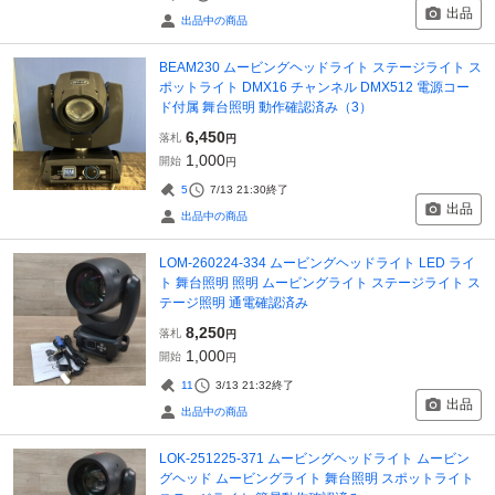
出品
出品中の商品
BEAM230 ムービングヘッドライト ステージライト ス
ポットライト DMX16 チャンネル DMX512 電源コー
ド付属 舞台照明 動作確認済み（3）
6,450
落札
円
1,000
開始
円
5
7/13 21:30
終了
出品
出品中の商品
LOM-260224-334 ムービングヘッドライト LED ライ
ト 舞台照明 照明 ムービングライト ステージライト ス
テージ照明 通電確認済み
8,250
落札
円
1,000
開始
円
11
3/13 21:32
終了
出品
出品中の商品
LOK-251225-371 ムービングヘッドライト ムービン
グヘッド ムービングライト 舞台照明 スポットライト