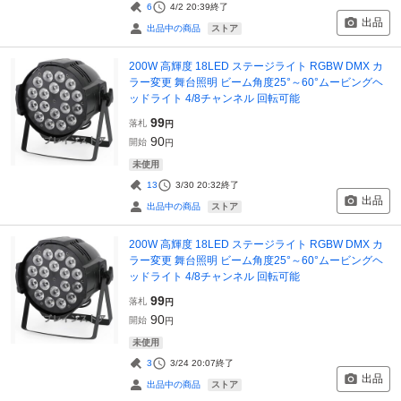
6
4/2 20:39
終了
出品
ストア
出品中の商品
200W 高輝度 18LED ステージライト RGBW DMX カ
ラー変更 舞台照明 ビーム角度25°～60°ムービングヘ
ッドライト 4/8チャンネル 回転可能
99
落札
円
90
開始
円
未使用
13
3/30 20:32
終了
出品
ストア
出品中の商品
200W 高輝度 18LED ステージライト RGBW DMX カ
ラー変更 舞台照明 ビーム角度25°～60°ムービングヘ
ッドライト 4/8チャンネル 回転可能
99
落札
円
90
開始
円
未使用
3
3/24 20:07
終了
出品
ストア
出品中の商品