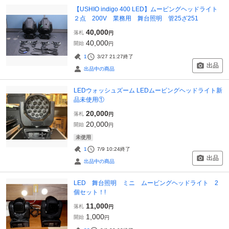
【USHIO indigo 400 LED】ムービングヘッドライト
２点 200V 業務用 舞台照明 管25ざ251
40,000
落札
円
40,000
開始
円
1
3/27 21:27
終了
出品
出品中の商品
LEDウォッシュズーム LEDムービングヘッドライト新
品未使用①
20,000
落札
円
20,000
開始
円
未使用
1
7/9 10:24
終了
出品
出品中の商品
LED 舞台照明 ミニ ムービングヘッドライト 2
個セット！!
11,000
落札
円
1,000
開始
円