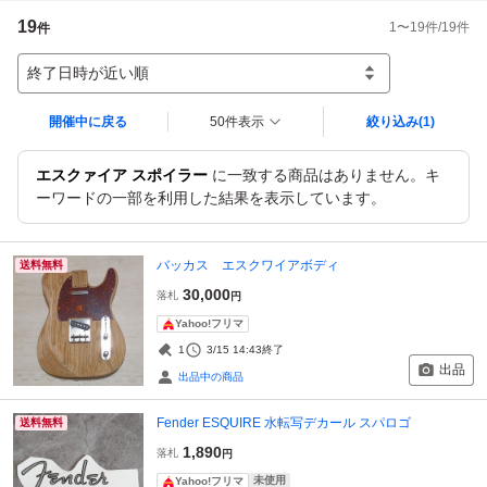
19
1
〜
19
件/
19
件
件
終了日時が近い順
開催中に戻る
50件表示
絞り込み
(1)
エスクァイア スポイラー
に一致する商品はありません。キ
ーワードの一部を利用した結果を表示しています。
バッカス エスクワイアボディ
送料無料
30,000
落札
円
Yahoo!フリマ
1
3/15 14:43
終了
出品
出品中の商品
Fender ESQUIRE 水転写デカール スパロゴ
送料無料
1,890
落札
円
未使用
Yahoo!フリマ