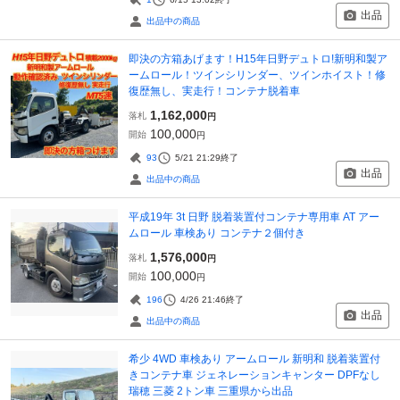
出品
出品中の商品
即決の方箱あげます！H15年日野デュトロ!新明和製ア
ームロール！ツインシリンダー、ツインホイスト！修
復歴無し、実走行！コンテナ脱着車
1,162,000
落札
円
100,000
開始
円
93
5/21 21:29
終了
出品
出品中の商品
平成19年 3t 日野 脱着装置付コンテナ専用車 AT アー
ムロール 車検あり コンテナ２個付き
1,576,000
落札
円
100,000
開始
円
196
4/26 21:46
終了
出品
出品中の商品
希少 4WD 車検あり アームロール 新明和 脱着装置付
きコンテナ車 ジェネレーションキャンター DPFなし
瑞穂 三菱 2トン車 三重県から出品