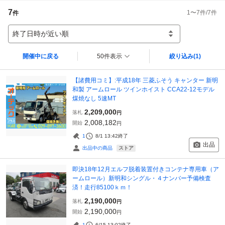
7
1
〜
7
件/
7
件
件
終了日時が近い順
開催中に戻る
50件表示
絞り込み
(1)
【諸費用コミ】:平成18年 三菱ふそう キャンター 新明
和製 アームロール ツインホイスト CCA22-12モデル
煤焼なし 5速MT
2,209,000
落札
円
2,008,182
開始
円
1
8/1 13:42
終了
出品
ストア
出品中の商品
即決18年12月エルフ脱着装置付きコンテナ専用車（ア
ームロール）新明和シングル・４ナンバー予備検査
済！走行85100ｋｍ！
2,190,000
落札
円
2,190,000
開始
円
1
6/15 13:02
終了