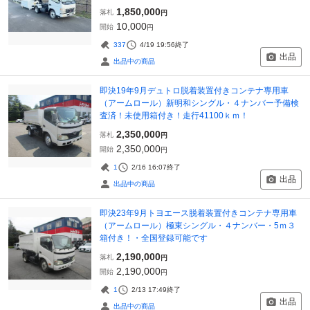
1,850,000
落札
円
10,000
開始
円
337
4/19 19:56
終了
出品
出品中の商品
即決19年9月デュトロ脱着装置付きコンテナ専用車
（アームロール）新明和シングル・４ナンバー予備検
査済！未使用箱付き！走行41100ｋｍ！
2,350,000
落札
円
2,350,000
開始
円
1
2/16 16:07
終了
出品
出品中の商品
即決23年9月トヨエース脱着装置付きコンテナ専用車
（アームロール）極東シングル・４ナンバー・5ｍ３
箱付き！・全国登録可能です
2,190,000
落札
円
2,190,000
開始
円
1
2/13 17:49
終了
出品
出品中の商品