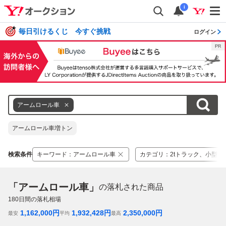
i
毎日引けるくじ 今すぐ挑戦
ログイン
アームロール車
アームロール車増トン
検索条件
キーワード
：
アームロール車
カテゴリ
：
2tトラック、小型ト
「アームロール車」
の落札された商品
180
日間の落札相場
1,162,000
円
1,932,428
円
2,350,000
円
最安
平均
最高