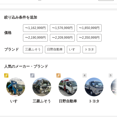
絞り込み条件を追加
〜1,162,999円
〜1,576,999円
〜1,850,999円
価格
〜2,190,999円
〜2,209,999円
〜2,350,999円
ブランド
三菱ふそう
日野自動車
いすゞ
トヨタ
人気のメーカー・ブランド
1
2
3
4
5
いすゞ
三菱ふそう
日野自動車
トヨタ