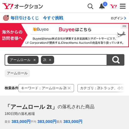
i
毎日引けるくじ 今すぐ挑戦
ログイン
アームロール
2t
アームロール
検索条件
キーワード
：
アームロール 2t
カテゴリ
：
2tトラック、小型ト
「アームロール 2t」
の落札された商品
180
日間の落札相場
383,000
円
383,000
円
383,000
円
最安
平均
最高