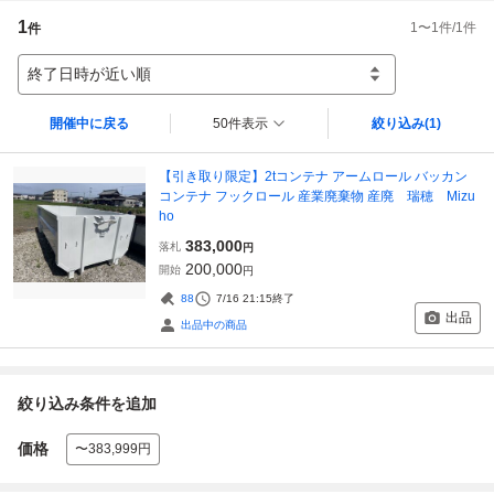
1
1
〜
1
件/
1
件
件
終了日時が近い順
開催中に戻る
50件表示
絞り込み
(1)
【引き取り限定】2tコンテナ アームロール バッカン
コンテナ フックロール 産業廃棄物 産廃 瑞穂 Mizu
ho
383,000
落札
円
200,000
開始
円
88
7/16 21:15
終了
出品
出品中の商品
絞り込み条件を追加
価格
〜383,999円