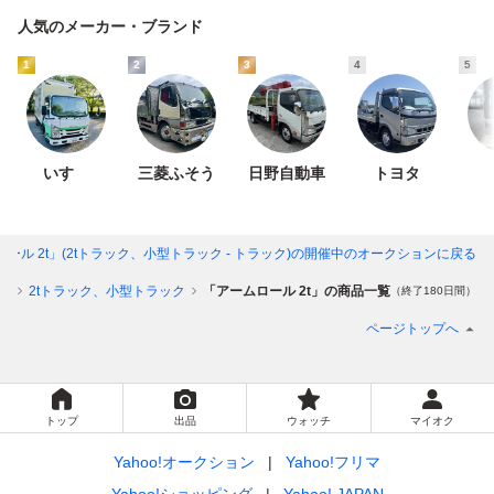
人気のメーカー・ブランド
1
2
3
4
5
いすゞ
三菱ふそう
日野自動車
トヨタ
ール 2t」(2tトラック、小型トラック - トラック)
の開催中のオークションに戻る
ク
2tトラック、小型トラック
「アームロール 2t」の商品一覧
（終了180日間）
ページトップへ
トップ
出品
ウォッチ
マイオク
Yahoo!オークション
Yahoo!フリマ
Yahoo!ショッピング
Yahoo! JAPAN