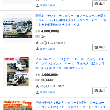
出品
出品中の商品
動画あり★いすゞ★フォワード★アームロール★増ト
ン６４００㎏★新明和★ダブルシリンダー★ツインホ
スト★予備車検付き★２６－０２
4,000,000
落札
円
1
開始
円
15
6/13 17:50
終了
出品
出品中の商品
平成18年 クレーン付きアームロール 低走行 新明
送料無料
和 ツインホイスト ターボ 前方格納 2.6トン積
載 3ペダル MT6速 6M60エンジン
1,060,000
落札
円
50,000
開始
円
48
8/2 19:18
終了
出品
出品中の商品
予備検査付き！H24年フォワード!AT車！アームロー
ル！コンテナ付き！ヒアブ製マルチリフト！コンテナ