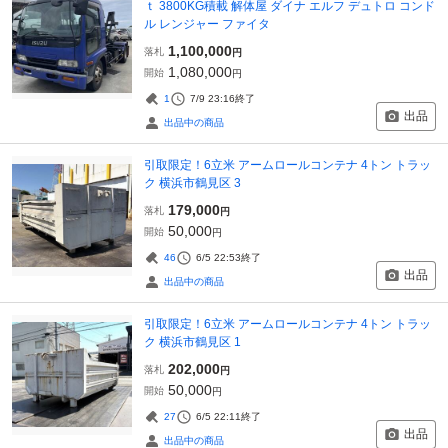
ｔ 3800KG積載 解体屋 ダイナ エルフ デュトロ コンド
ル レンジャー ファイタ
1,100,000
落札
円
1,080,000
開始
円
1
7/9 23:16
終了
出品
出品中の商品
引取限定！6立米 アームロールコンテナ 4トン トラッ
ク 横浜市鶴見区 3
179,000
落札
円
50,000
開始
円
46
6/5 22:53
終了
出品
出品中の商品
引取限定！6立米 アームロールコンテナ 4トン トラッ
ク 横浜市鶴見区 1
202,000
落札
円
50,000
開始
円
27
6/5 22:11
終了
出品
出品中の商品