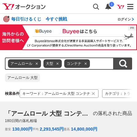
i
毎日引けるくじ 今すぐ挑戦
ログイン
アームロール
大型
コンテナ
アームロール 大型
検索条件
キーワード
：
アームロール 大型 コンテナ
カテゴリ
：
トラッ
「アームロール 大型 コンテナ」
の落札された商品
180
日間の落札相場
130,000
円
2,293,545
円
14,800,000
円
最安
平均
最高