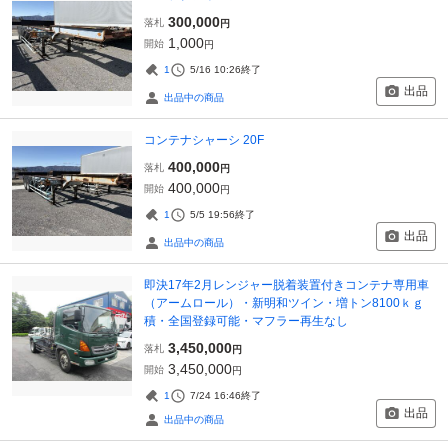
300,000
落札
円
1,000
開始
円
1
5/16 10:26
終了
出品
出品中の商品
コンテナシャーシ 20F
400,000
落札
円
400,000
開始
円
1
5/5 19:56
終了
出品
出品中の商品
即決17年2月レンジャー脱着装置付きコンテナ専用車
（アームロール）・新明和ツイン・増トン8100ｋｇ
積・全国登録可能・マフラー再生なし
3,450,000
落札
円
3,450,000
開始
円
1
7/24 16:46
終了
出品
出品中の商品