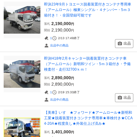
即決23年9月トヨエース脱着装置付きコンテナ専用車
（アームロール）極東シングル・４ナンバー・5ｍ３
箱付き！・全国登録可能です
2,190,000
落札
円
2,190,000
開始
円
1
2/13 17:49
終了
出品
出品中の商品
即決H18年2月キャンター脱着装置付きコンテナ車
（アームロール）新明和ツイン・5ｍ３箱付き・予備
検査付・走行32700ｋｍ！
2,890,000
落札
円
2,890,000
開始
円
1
2/19 15:33
終了
出品
出品中の商品
【美車】いすゞ★フォワード★アームロール★新明和
工業★脱着装置付きコンテナ専用車★車検付き★CCA
4-20A★程度良し★外装仕上げ済み★
1,401,000
落札
円