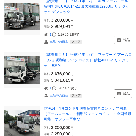
【諸費用コミ】:平成21年 いすゞ ギガ アームロール
新明和製CCA1014-21 最大積載量12900㎏ リアジャ
ッキ デフロック
3,200,000
落札
円
2,909,091
開始
円
1
2/19 19:12
終了
出品
ストア
出品中の商品
【諸費用コミ】:平成24年 いすゞ フォワード アームロ
ール 新明和製 ツインホイスト 積載4000kg リアジャ
ッキ 6速MT
3,676,000
落札
円
3,341,819
開始
円
1
3/8 18:48
終了
出品
ストア
出品中の商品
即決14年4月コンドル脱着装置付きコンテナ専用車
（アームロール）・新明和ツインホイスト・全国登録
可能・マフラー再生なし
2,250,000
落札
円
2,250,000
開始
円