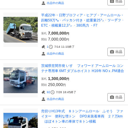
出品
出品中の商品
平成22年・日野プロフィア・ヒアブ・アームロール・
距離59万㌔・バッカン付き・総重量25㌧・ツーデフ・
ETC・積載量12,3㌧ ・380馬力 ・F7
7,000,000
落札
円
7,000,000
開始
円
1
7/14 11:10
終了
出品
出品中の商品
茨城県笠間市発 いすゞ フォワード アームロール コン
テナ専用車 6MT ダブルホイスト H16年 NOｘ.PM適合
1,300,000
落札
円
250,000
開始
円
92
7/28 18:45
終了
出品
出品中の商品
売切りH13年式 ８トンアームロール ふそう ファ
イター 便利な増トン DPD未装着車両 ２７万km
ほぼ４トン車の車体で８トン積載