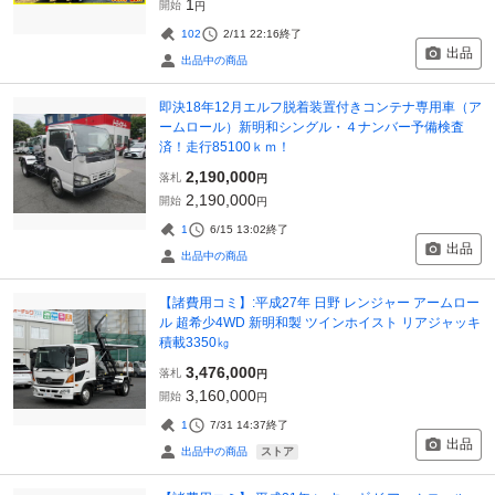
1
開始
円
102
2/11 22:16
終了
出品
出品中の商品
即決18年12月エルフ脱着装置付きコンテナ専用車（ア
ームロール）新明和シングル・４ナンバー予備検査
済！走行85100ｋｍ！
2,190,000
落札
円
2,190,000
開始
円
1
6/15 13:02
終了
出品
出品中の商品
【諸費用コミ】:平成27年 日野 レンジャー アームロー
ル 超希少4WD 新明和製 ツインホイスト リアジャッキ
積載3350㎏
3,476,000
落札
円
3,160,000
開始
円
1
7/31 14:37
終了
出品
ストア
出品中の商品