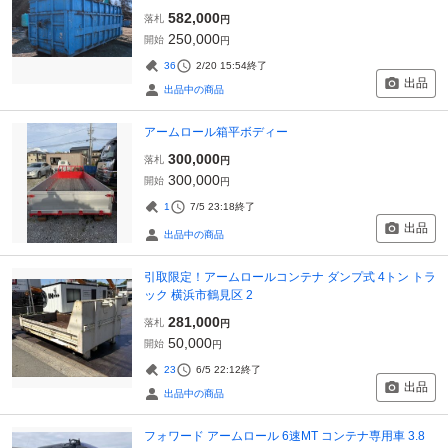
582,000
落札
円
250,000
開始
円
36
2/20 15:54
終了
出品
出品中の商品
アームロール箱平ボディー
300,000
落札
円
300,000
開始
円
1
7/5 23:18
終了
出品
出品中の商品
引取限定！アームロールコンテナ ダンプ式 4トン トラ
ック 横浜市鶴見区 2
281,000
落札
円
50,000
開始
円
23
6/5 22:12
終了
出品
出品中の商品
フォワード アームロール 6速MT コンテナ専用車 3.8