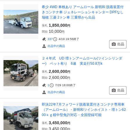
希少 4WD 車検あり アームロール 新明和 脱着装置付
きコンテナ車 ジェネレーションキャンター DPFなし
瑞穂 三菱 2トン車 三重県から出品
1,850,000
落札
円
10,000
開始
円
337
4/19 19:56
終了
出品
出品中の商品
２４年式 UD 増トンアームロール(ツインシリンダ
ー) ベット有り 6速 実走行50.8万k
2,600,000
落札
円
2,600,000
開始
円
1
7/29 18:00
終了
出品
出品中の商品
即決22年7月フォワード脱着装置付きコンテナ専用車
（アームロール）・新明和ツインホイスト・増トン62
00ｋｇ積中型免許対応・全国登録可能
3,450,000
落札
円
3,450,000
開始
円