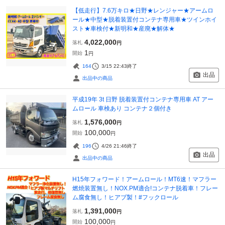
【低走行】7.6万キロ★日野★レンジャー★アームロ
ール★中型★脱着装置付コンテナ専用車★ツインホイ
スト★車検付★新明和★産廃★解体★
4,022,000
落札
円
1
開始
円
164
3/15 22:43
終了
出品
出品中の商品
平成19年 3t 日野 脱着装置付コンテナ専用車 AT アー
ムロール 車検あり コンテナ２個付き
1,576,000
落札
円
100,000
開始
円
196
4/26 21:46
終了
出品
出品中の商品
H15年フォワード！アームロール！MT6速！マフラー
燃焼装置無し！NOX.PM適合!コンテナ脱着車！フレー
ム腐食無し！ヒアブ製！#フックロール
1,391,000
落札
円
100,000
開始
円