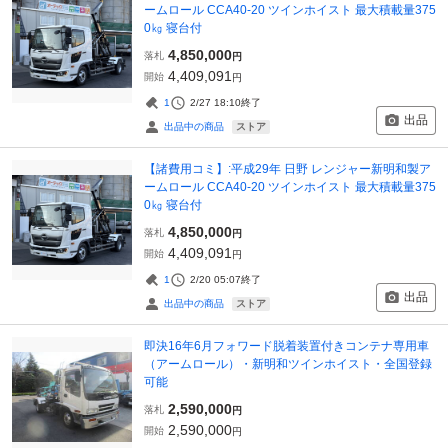
ームロール CCA40-20 ツインホイスト 最大積載量375
0㎏ 寝台付
4,850,000
落札
円
4,409,091
開始
円
1
2/27 18:10
終了
出品
ストア
出品中の商品
【諸費用コミ】:平成29年 日野 レンジャー新明和製ア
ームロール CCA40-20 ツインホイスト 最大積載量375
0㎏ 寝台付
4,850,000
落札
円
4,409,091
開始
円
1
2/20 05:07
終了
出品
ストア
出品中の商品
即決16年6月フォワード脱着装置付きコンテナ専用車
（アームロール）・新明和ツインホイスト・全国登録
可能
2,590,000
落札
円
2,590,000
開始
円