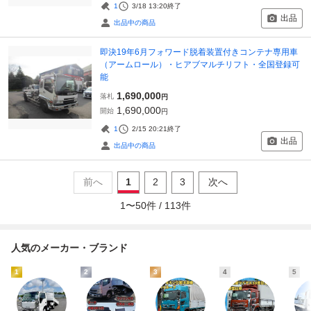
1
3/18 13:20
終了
出品
出品中の商品
即決19年6月フォワード脱着装置付きコンテナ専用車
（アームロール）・ヒアブマルチリフト・全国登録可
能
1,690,000
落札
円
1,690,000
開始
円
1
2/15 20:21
終了
出品
出品中の商品
前へ
1
2
3
次へ
1
〜
50
件 /
113
件
人気のメーカー・ブランド
1
2
3
4
5