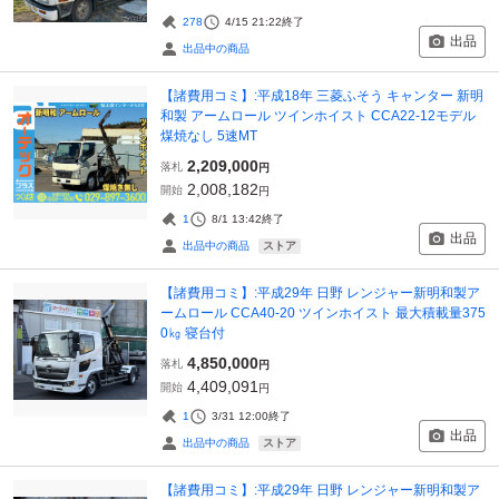
278
4/15 21:22
終了
出品
出品中の商品
【諸費用コミ】:平成18年 三菱ふそう キャンター 新明
和製 アームロール ツインホイスト CCA22-12モデル
煤焼なし 5速MT
2,209,000
落札
円
2,008,182
開始
円
1
8/1 13:42
終了
出品
ストア
出品中の商品
【諸費用コミ】:平成29年 日野 レンジャー新明和製ア
ームロール CCA40-20 ツインホイスト 最大積載量375
0㎏ 寝台付
4,850,000
落札
円
4,409,091
開始
円
1
3/31 12:00
終了
出品
ストア
出品中の商品
【諸費用コミ】:平成29年 日野 レンジャー新明和製ア