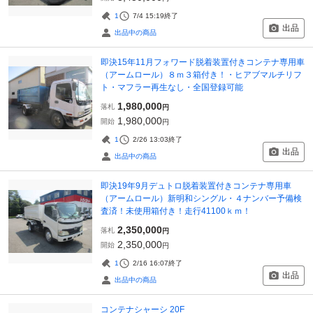
1
7/4 15:19
終了
出品
出品中の商品
即決15年11月フォワード脱着装置付きコンテナ専用車
（アームロール）８ｍ３箱付き！・ヒアブマルチリフ
ト・マフラー再生なし・全国登録可能
1,980,000
落札
円
1,980,000
開始
円
1
2/26 13:03
終了
出品
出品中の商品
即決19年9月デュトロ脱着装置付きコンテナ専用車
（アームロール）新明和シングル・４ナンバー予備検
査済！未使用箱付き！走行41100ｋｍ！
2,350,000
落札
円
2,350,000
開始
円
1
2/16 16:07
終了
出品
出品中の商品
コンテナシャーシ 20F