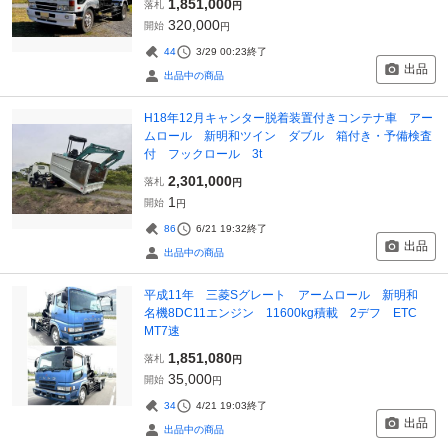
1,851,000
落札
円
320,000
開始
円
44
3/29 00:23
終了
出品
出品中の商品
H18年12月キャンター脱着装置付きコンテナ車 アー
ムロール 新明和ツイン ダブル 箱付き・予備検査
付 フックロール 3t
2,301,000
落札
円
1
開始
円
86
6/21 19:32
終了
出品
出品中の商品
平成11年 三菱Sグレート アームロール 新明和
名機8DC11エンジン 11600kg積載 2デフ ETC
MT7速
1,851,080
落札
円
35,000
開始
円
34
4/21 19:03
終了
出品
出品中の商品