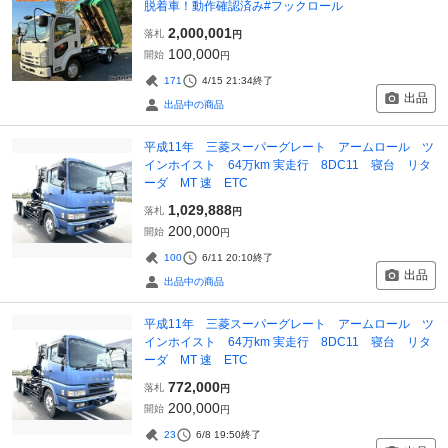
脱着車！動作確認済み#フックロール
2,000,001
落札
円
100,000
開始
円
171
4/15 21:34
終了
出品
出品中の商品
平成11年 三菱スーパーグレート アームロール ツ
インホイスト 64万km 実走行 8DC11 寝台 リタ
ーダ MT 速 ETC
1,029,888
落札
円
200,000
開始
円
100
6/11 20:10
終了
出品
出品中の商品
平成11年 三菱スーパーグレート アームロール ツ
インホイスト 64万km 実走行 8DC11 寝台 リタ
ーダ MT 速 ETC
772,000
落札
円
200,000
開始
円
23
6/8 19:50
終了