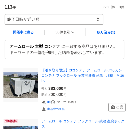
113
1
〜
50
件/
113
件
件
終了日時が近い順
開催中に戻る
50件表示
絞り込み
(1)
アームロール 大型 コンテナ
に一致する商品はありません。
キーワードの一部を利用した結果を表示しています。
【引き取り限定】2tコンテナ アームロール バッカン
コンテナ フックロール 産業廃棄物 産廃 瑞穂 Mizu
ho
383,000
落札
円
200,000
開始
円
88
7/16 21:15
終了
出品
出品中の商品
アームロール コンテナ フックロール 鉄箱 産廃ボック
送料無料
ス