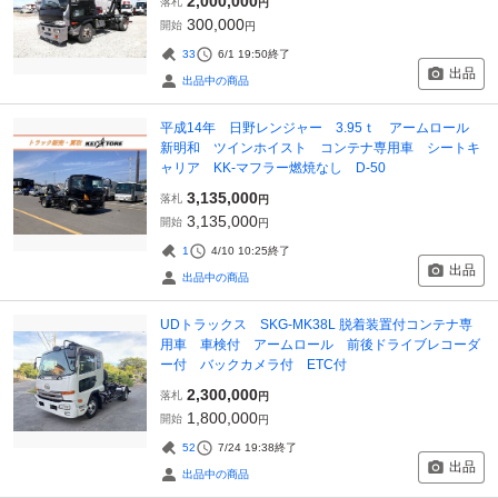
2,000,000
落札
円
300,000
開始
円
33
6/1 19:50
終了
出品
出品中の商品
平成14年 日野レンジャー 3.95ｔ アームロール
新明和 ツインホイスト コンテナ専用車 シートキ
ャリア KK‐マフラー燃焼なし D-50
3,135,000
落札
円
3,135,000
開始
円
1
4/10 10:25
終了
出品
出品中の商品
UDトラックス SKG-MK38L 脱着装置付コンテナ専
用車 車検付 アームロール 前後ドライブレコーダ
ー付 バックカメラ付 ETC付
2,300,000
落札
円
1,800,000
開始
円
52
7/24 19:38
終了
出品
出品中の商品