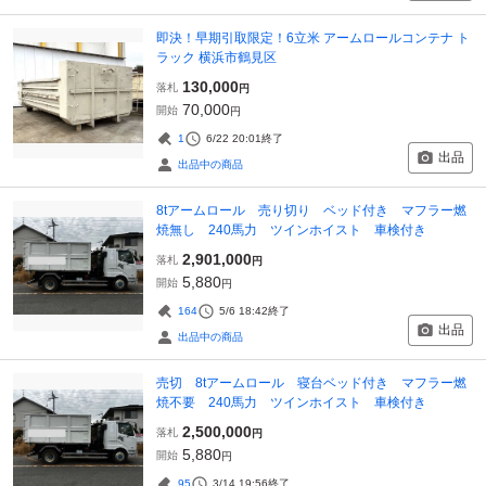
即決！早期引取限定！6立米 アームロールコンテナ ト
ラック 横浜市鶴見区
130,000
落札
円
70,000
開始
円
1
6/22 20:01
終了
出品
出品中の商品
8tアームロール 売り切り ベッド付き マフラー燃
焼無し 240馬力 ツインホイスト 車検付き
2,901,000
落札
円
5,880
開始
円
164
5/6 18:42
終了
出品
出品中の商品
売切 8tアームロール 寝台ベッド付き マフラー燃
焼不要 240馬力 ツインホイスト 車検付き
2,500,000
落札
円
5,880
開始
円
95
3/14 19:56
終了