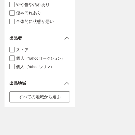
やや傷や汚れあり
傷や汚れあり
全体的に状態が悪い
出品者
ストア
個人
（Yahoo!オークション）
個人
（Yahoo!フリマ）
出品地域
すべての地域から選ぶ