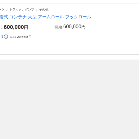
ーツ
トラック、ダンプ
その他
着式 コンテナ 大型 アームロール フックロール
600,000
600,000
円
札
円
開始
1
3/21 20:56
終了