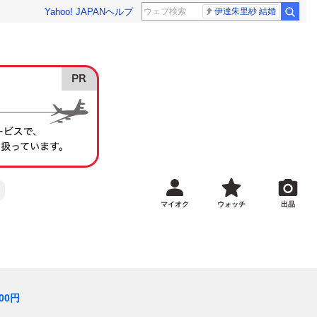
Yahoo! JAPAN
ヘルプ
伊達朱里紗 結婚
マイオク
ウォッチ
出品
00
円