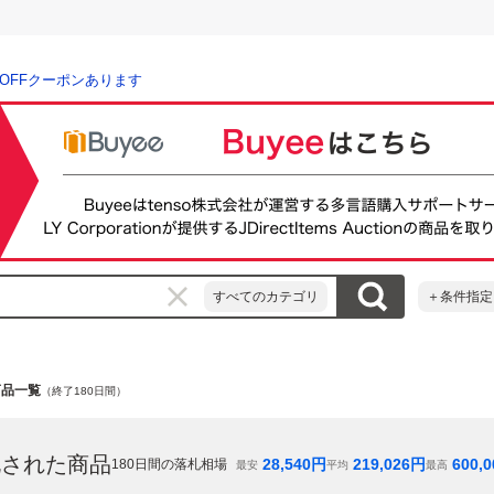
％OFFクーポンあります
すべてのカテゴリ
＋条件指定
商品一覧
（終了180日間）
札された商品
28,540
円
219,026
円
600,0
180
日間の落札相場
最安
平均
最高