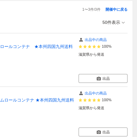
1
〜
3
件/
3
件
開催中に戻る
50件表示
出品中の商品
 アームロールコンテナ ★本州四国九州送料
100%
滋賀県
から発送
出品
出品中の商品
手 アームロールコンテナ ★本州四国九州送料
100%
滋賀県
から発送
出品