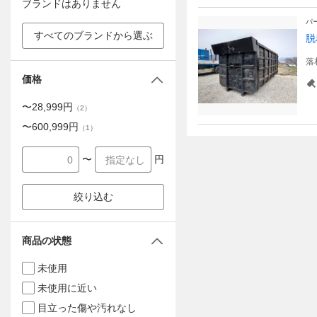
ブランドはありません
パ
すべてのブランドから選ぶ
脱
落
価格
〜
28,999
円
（
2
）
〜
600,999
円
（
1
）
〜
円
絞り込む
商品の状態
未使用
未使用に近い
目立った傷や汚れなし