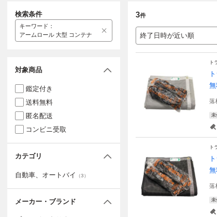
検索条件
3
件
キーワード
：
アームロール 大型 コンテナ
終了日時が近い順
ト
対象商品
ト
無
鑑定付き
落
送料無料
匿名配送
未
コンビニ受取
ト
カテゴリ
ト
無
自動車、オートバイ
（
3
）
落
未
メーカー・ブランド