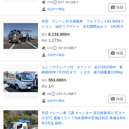
170
4/17 19:12
終了
出品
出品中の商品
売切 クレーン付き積載車 フルフラット&2.9t4段ラ
ジコン 油圧リアゲート 左右開閉あおり 180馬力
6,116,000
落札
円
1,173
開始
円
172
3/2 19:18
終了
出品
出品中の商品
ユニック/クレーン付 オートマ 走行49100km 車
検残R8年7月29日まで トヨタ 最大積載量1000kg
553,000
落札
円
1
開始
円
86
2/15 21:20
終了
出品
出品中の商品
売切 クレーン車 三菱 キャンター 荷台鉄板張り ICター
ボ ETC 電格ミラー 7.5t未満準中型免許対応 車検令和9
年2月迄 福岡～