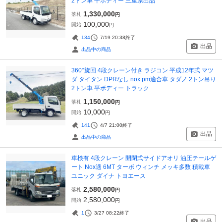
2トン車 平ボディー 三重県出品
1,330,000
落札
円
100,000
開始
円
134
7/19 20:38
終了
出品
出品中の商品
360°旋回 4段クレーン付き ラジコン 平成12年式 マツ
ダ タイタン DPRなし nox.pm適合車 タダノ 2トン吊り
2トン車 平ボディー トラック
1,150,000
落札
円
10,000
開始
円
141
4/7 21:00
終了
出品
出品中の商品
車検有 4段クレーン 開閉式サイドアオリ 油圧テールゲ
ート Nox適 6MT ターボ ウィンチ メッキ多数 積載車
ユニック ダイナ トヨエース
2,580,000
落札
円
2,580,000
開始
円
1
3/27 08:22
終了
出品