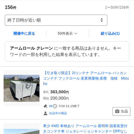
156
1
〜
50
件/
156
件
件
終了日時が近い順
開催中に戻る
50件表示
絞り込み
(1)
アームロール クレーン
に一致する商品はありません。キー
ワードの一部を利用した結果を表示しています。
【引き取り限定】2tコンテナ アームロール バッカン
コンテナ フックロール 産業廃棄物 産廃 瑞穂 Mizu
ho
383,000
落札
円
200,000
開始
円
88
7/16 21:15
終了
出品
出品中の商品
希少 4WD 車検あり アームロール 新明和 脱着装置付
きコンテナ車 ジェネレーションキャンター DPFなし