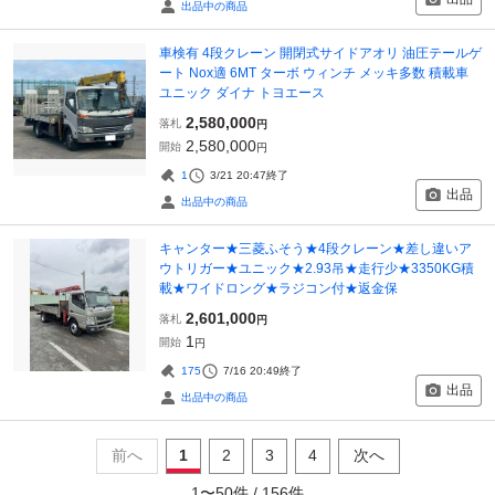
出品中の商品
車検有 4段クレーン 開閉式サイドアオリ 油圧テールゲ
ート Nox適 6MT ターボ ウィンチ メッキ多数 積載車
ユニック ダイナ トヨエース
2,580,000
落札
円
2,580,000
開始
円
1
3/21 20:47
終了
出品
出品中の商品
キャンター★三菱ふそう★4段クレーン★差し違いア
ウトリガー★ユニック★2.93吊★走行少★3350KG積
載★ワイドロング★ラジコン付★返金保
2,601,000
落札
円
1
開始
円
175
7/16 20:49
終了
出品
出品中の商品
前へ
1
2
3
4
次へ
1
〜
50
件 /
156
件