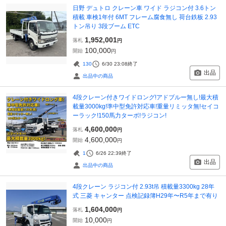
日野 デュトロ クレーン車 ワイド ラジコン付 3.6トン
積載 車検1年付 6MT フレーム腐食無し 荷台鉄板 2.93
トン吊り 3段ブーム ETC
1,952,001
落札
円
100,000
開始
円
130
6/30 23:08
終了
出品
出品中の商品
4段クレーン付きワイドロング!アドブルー無し!最大積
載量3000kg!準中型免許対応車!重量リミッタ無!セイコ
ーラック!150馬力ターボ!ラジコン!
4,600,000
落札
円
4,600,000
開始
円
1
6/26 22:39
終了
出品
出品中の商品
4段クレーン ラジコン付 2.93t吊 積載量3300kg 28年
式 三菱 キャンター 点検記録簿H29年〜R5年まで有り
1,604,000
落札
円
10,000
開始
円