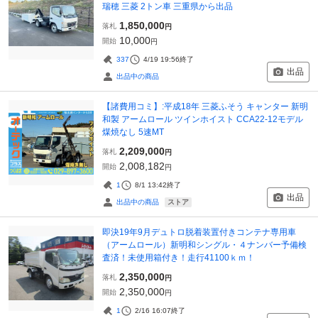
瑞穂 三菱 2トン車 三重県から出品
1,850,000
落札
円
10,000
開始
円
337
4/19 19:56
終了
出品
出品中の商品
【諸費用コミ】:平成18年 三菱ふそう キャンター 新明
和製 アームロール ツインホイスト CCA22-12モデル
煤焼なし 5速MT
2,209,000
落札
円
2,008,182
開始
円
1
8/1 13:42
終了
出品
ストア
出品中の商品
即決19年9月デュトロ脱着装置付きコンテナ専用車
（アームロール）新明和シングル・４ナンバー予備検
査済！未使用箱付き！走行41100ｋｍ！
2,350,000
落札
円
2,350,000
開始
円
1
2/16 16:07
終了