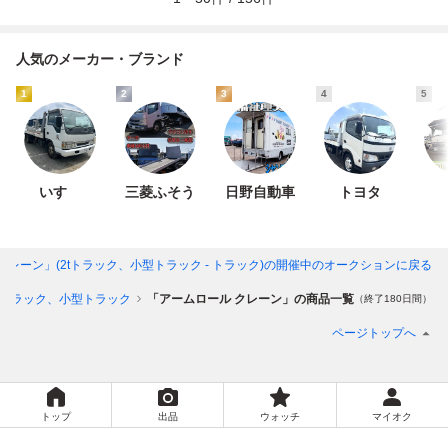
人気のメーカー・ブランド
1
2
3
4
5
いすゞ
三菱ふそう
日野自動車
トヨタ
クレーン」(2tトラック、小型トラック - トラック)
の開催中のオークションに戻る
tトラック、小型トラック
「アームロール クレーン」の商品一覧
（終了180日間）
ページトップへ
トップ
出品
ウォッチ
マイオク