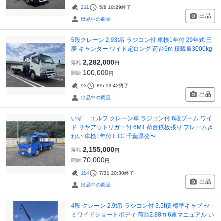
211
5/8 18:29
終了
出品
出品中の商品
5段クレーン 2.93t吊 ラジコン付 車検1年付 29年式 三
菱 キャンター ワイド超ロング 荷台5m 積載量3000kg
2,282,000
落札
円
100,000
開始
円
93
8/5 19:42
終了
出品
出品中の商品
いすゞ エルフ クレーン車 ラジコン付 6段ブーム ワイ
ド リヤアウトリガー付 6MT 荷台鉄板張り フレームき
れい 車検1年付 ETC 千葉県発〜
2,155,000
落札
円
70,000
開始
円
114
7/31 20:30
終了
出品
出品中の商品
4段 クレーン 2.9t吊 ラジコン付 3.5t積 標準キャブ セ
ミワイドショートボディ 荷台2.88m 6速マニュアル い