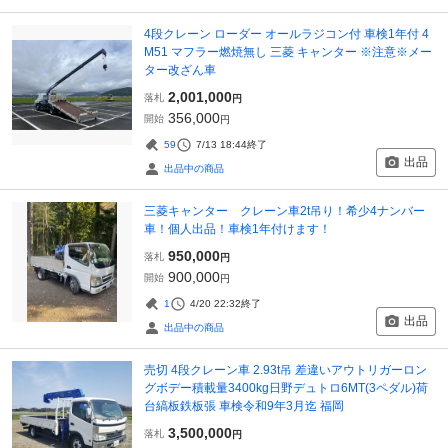
4段クレーン ローダー オールラジコン付 車検1年付 4
M51 マフラー燃焼無し 三菱 キャンター ※注意※メー
ター改ざん車
2,001,000
落札
円
356,000
開始
円
59
7/13 18:44
終了
出品
出品中の商品
三菱キャンター クレーン車2t吊り！希少4ナンバー
車！個人出品！車検1年付けます！
950,000
落札
円
900,000
開始
円
1
4/20 22:32
終了
出品
出品中の商品
売切 4段クレーン車 2.93t吊 差違いアウトリガーロン
グボデー積載量3400kg日野デュトロ6MT(3ペダル)荷
台縞板鉄板張 車検令和9年3月迄 福岡
3,500,000
落札
円