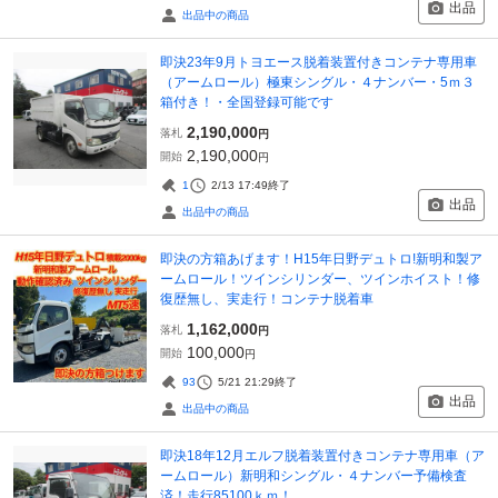
出品
出品中の商品
即決23年9月トヨエース脱着装置付きコンテナ専用車
（アームロール）極東シングル・４ナンバー・5ｍ３
箱付き！・全国登録可能です
2,190,000
落札
円
2,190,000
開始
円
1
2/13 17:49
終了
出品
出品中の商品
即決の方箱あげます！H15年日野デュトロ!新明和製ア
ームロール！ツインシリンダー、ツインホイスト！修
復歴無し、実走行！コンテナ脱着車
1,162,000
落札
円
100,000
開始
円
93
5/21 21:29
終了
出品
出品中の商品
即決18年12月エルフ脱着装置付きコンテナ専用車（ア
ームロール）新明和シングル・４ナンバー予備検査
済！走行85100ｋｍ！