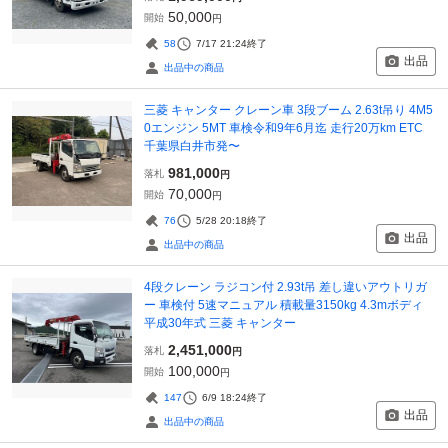
50,000
開始
円
58
7/17 21:24
終了
出品
出品中の商品
三菱 キャンター クレーン車 3段ブーム 2.63t吊り 4M5
0エンジン 5MT 車検令和9年6月迄 走行20万km ETC
千葉県白井市発〜
981,000
落札
円
70,000
開始
円
76
5/28 20:18
終了
出品
出品中の商品
4段クレーン ラジコン付 2.93t吊 差し違いアウトリガ
ー 車検付 5速マニュアル 積載量3150kg 4.3mボディ
平成30年式 三菱 キャンター
2,451,000
落札
円
100,000
開始
円
147
6/9 18:24
終了
出品
出品中の商品