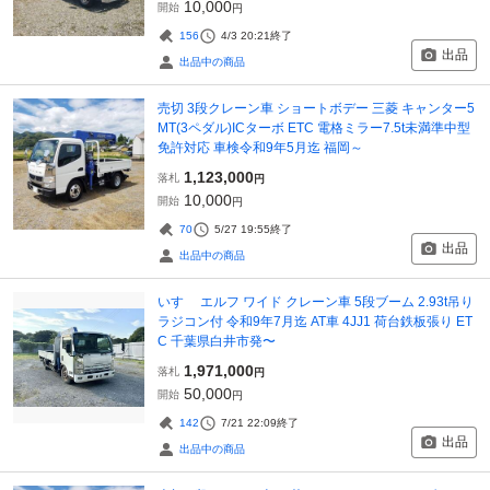
10,000
開始
円
156
4/3 20:21
終了
出品
出品中の商品
売切 3段クレーン車 ショートボデー 三菱 キャンター5
MT(3ペダル)ICターボ ETC 電格ミラー7.5t未満準中型
免許対応 車検令和9年5月迄 福岡～
1,123,000
落札
円
10,000
開始
円
70
5/27 19:55
終了
出品
出品中の商品
いすゞ エルフ ワイド クレーン車 5段ブーム 2.93t吊り
ラジコン付 令和9年7月迄 AT車 4JJ1 荷台鉄板張り ET
C 千葉県白井市発〜
1,971,000
落札
円
50,000
開始
円
142
7/21 22:09
終了
出品
出品中の商品