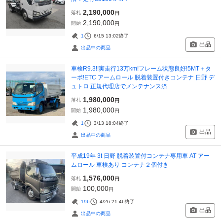
2,190,000
落札
円
2,190,000
開始
円
1
6/15 13:02
終了
出品
出品中の商品
車検R9.3!!実走行13万km!フレーム状態良好!5MT＋タ
ーボ!ETC アームロール 脱着装置付きコンテナ 日野 デ
ュトロ 正規代理店でメンテナンス済
1,980,000
落札
円
1,980,000
開始
円
1
3/13 18:04
終了
出品
出品中の商品
平成19年 3t 日野 脱着装置付コンテナ専用車 AT アー
ムロール 車検あり コンテナ２個付き
1,576,000
落札
円
100,000
開始
円
196
4/26 21:46
終了
出品
出品中の商品