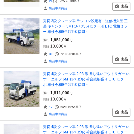
24
6/25 20:39
終了
出品
出品中の商品
売切 3段 クレーン車 ラジコン設定有 送信機欠品 三
菱 キャンター 5MT(3ペダル) ICターボ ETC 電格ミラ
ー 車検令和9年7月迄 福岡～
1,951,000
落札
円
10,000
開始
円
308
7/13 20:06
終了
出品
出品中の商品
売切 4段 クレーン車 2.93t吊 差し違いアウトリガー い
すゞ エルフ 6MT(3ペダル) 荷台鉄板張り ETC ICター
ボ 車検令和9年6月迄 福岡～
1,811,000
落札
円
10,000
開始
円
170
6/29 19:55
終了
出品
出品中の商品
売切 4段 クレーン車 2.93t吊 差し違いアウトリガー い
すゞ エルフ 6MT(3ペダル) 荷台鉄板張り ETC ICター