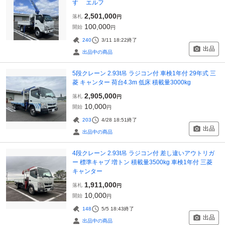
すゞ エルフ
2,501,000
落札
円
100,000
開始
円
240
3/11 18:22
終了
出品
出品中の商品
5段クレーン 2.93t吊 ラジコン付 車検1年付 29年式 三
菱 キャンター 荷台4.3m 低床 積載量3000kg
2,905,000
落札
円
10,000
開始
円
203
4/28 18:51
終了
出品
出品中の商品
4段クレーン 2.93t吊 ラジコン付 差し違いアウトリガ
ー 標準キャブ 増トン 積載量3500kg 車検1年付 三菱
キャンター
1,911,000
落札
円
10,000
開始
円
148
5/5 18:43
終了
出品
出品中の商品