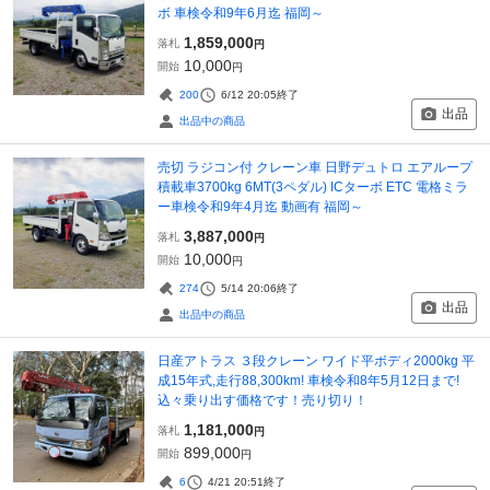
ボ 車検令和9年6月迄 福岡～
1,859,000
落札
円
10,000
開始
円
200
6/12 20:05
終了
出品
出品中の商品
売切 ラジコン付 クレーン車 日野デュトロ エアループ
積載車3700kg 6MT(3ペダル) ICターボ ETC 電格ミラ
ー車検令和9年4月迄 動画有 福岡～
3,887,000
落札
円
10,000
開始
円
274
5/14 20:06
終了
出品
出品中の商品
日産アトラス ３段クレーン ワイド平ボディ2000kg 平
成15年式,走行88,300km! 車検令和8年5月12日まで!
込々乗り出す価格です！売り切り！
1,181,000
落札
円
899,000
開始
円
6
4/21 20:51
終了