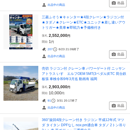
出品
出品中の商品
三菱ふそう★キャンター★4段クレーン★ラジコン付
★タダノ★クレーン★ETC★ユニック★差し違いアウ
トリガー★美車★即戦力★予備検付き
2,552,000
落札
円
1
開始
円
207
6/23 21:09
終了
出品
出品中の商品
売切 ラジコン付 クレーン車 パワーゲート付 ニッサン
アトラス いすゞエルフOEM 5MT(3ペダル)ETC 荷台鉄
板張 車検令和9年3月迄 動画有 福岡
2,903,000
落札
円
10,000
開始
円
91
3/31 20:17
終了
出品
出品中の商品
360°旋回4段クレーン付き ラジコン 平成12年式 マツ
ダ タイタン DPFなし nox.pm適合車 タダノ 2トン吊り