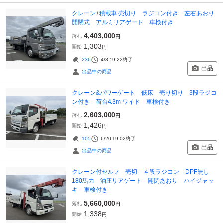
クレーン+積載車 売切り ラジコン付き 左右あおり
開閉式 アルミリアゲート 車検付き
4,403,000
落札
円
1,303
開始
円
236
4/8 19:22
終了
出品
出品中の商品
クレーン&パワーゲート 低床 売り切り 3段ラジコ
ン付き 荷台4.3m ワイド 車検付き
2,603,000
落札
円
1,426
開始
円
105
6/20 19:02
終了
出品
出品中の商品
クレーン付セルフ 売切 ４段ラジコン DPF無し
180馬力 油圧リアゲート 開閉あおり ハイジャッ
キ 車検付き
5,660,000
落札
円
1,338
開始
円