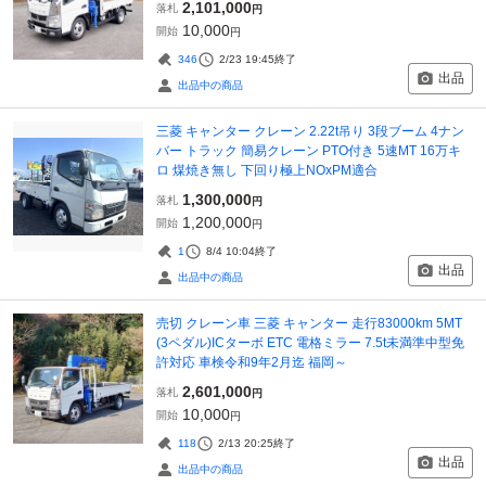
2,101,000
落札
円
10,000
開始
円
346
2/23 19:45
終了
出品
出品中の商品
三菱 キャンター クレーン 2.22t吊り 3段ブーム 4ナン
バー トラック 簡易クレーン PTO付き 5速MT 16万キ
ロ 煤焼き無し 下回り極上NOxPM適合
1,300,000
落札
円
1,200,000
開始
円
1
8/4 10:04
終了
出品
出品中の商品
売切 クレーン車 三菱 キャンター 走行83000km 5MT
(3ペダル)ICターボ ETC 電格ミラー 7.5t未満準中型免
許対応 車検令和9年2月迄 福岡～
2,601,000
落札
円
10,000
開始
円
118
2/13 20:25
終了
出品
出品中の商品