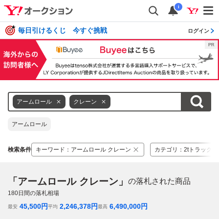
i
毎日引けるくじ 今すぐ挑戦
ログイン
アームロール
クレーン
アームロール
検索条件
キーワード
：
アームロール クレーン
カテゴリ
：
2tトラック
「アームロール クレーン」
の落札された商品
180
日間の落札相場
45,500
円
2,246,378
円
6,490,000
円
最安
平均
最高