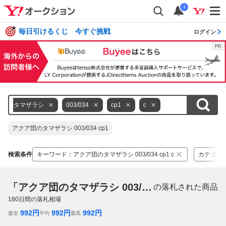
i
毎日引けるくじ 今すぐ挑戦
ログイン
ア団のタマザラシ
003/034
cp1
c
アクア団のタマザラシ 003/034 cp1
検索条件
キーワード
：
アクア団のタマザラシ 003/034 cp1 c
カテゴリ
「アクア団のタマザラシ 003/034 cp1 c」
の落札された商品
180
日間の落札相場
992
円
992
円
992
円
最安
平均
最高