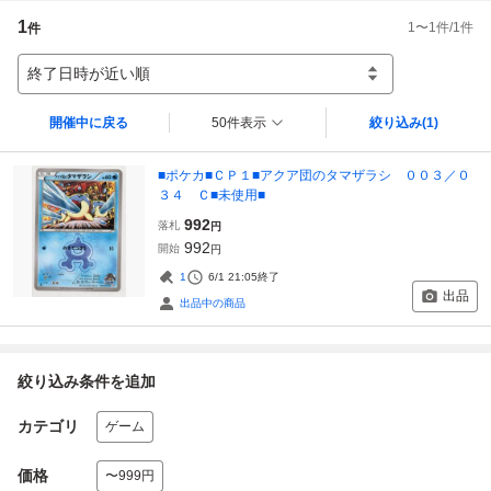
1
1
〜
1
件/
1
件
件
終了日時が近い順
開催中に戻る
50件表示
絞り込み
(1)
■ポケカ■ＣＰ１■アクア団のタマザラシ ００３／０
３４ Ｃ■未使用■
992
落札
円
992
開始
円
1
6/1 21:05
終了
出品
出品中の商品
絞り込み条件を追加
カテゴリ
ゲーム
価格
〜999円