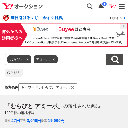
i
毎日引けるくじ 今すぐ挑戦
ログイン
むらびと
アミーボ
むらびと
検索条件
キーワード
：
むらびと アミーボ
「むらびと アミーボ」
の落札された商品
180
日間の落札相場
27
円
3,048
円
19,000
円
最安
平均
最高