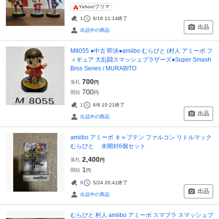
Yahoo!フリマ
1
6/16 11:14
終了
出品
出品中の商品
M8055 ●中古 即決●amiibo むらびと (村人 アミーボ フ
ィギュア 大乱闘スマッシュブラザーズ●Super Smash
Bros Series / MURABITO
700
落札
円
700
開始
円
1
6/8 10:21
終了
出品
出品中の商品
amiibo アミーボ キャプテン ファルコン リトルマック
むらびと 未開封6個セット
2,400
落札
円
1
開始
円
9
5/24 20:41
終了
出品
出品中の商品
むらびと 村人 amiibo アミーボ スマブラ スマッシュブ