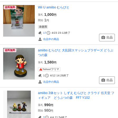
Wii U amiibo むらびと
送料無料
1,000
落札
円
1
開始
円
未使用
17
4/23 23:12
終了
出品
出品中の商品
amiibo むらびと 大乱闘スマッシュブラザーズ どうぶ
送料無料
つの森
1,580
落札
円
Yahoo!フリマ
1
4/12 14:26
終了
出品
出品中の商品
amiibo 3体セット しずえ むらびと クラウド 任天堂 フ
ィギュア どうぶつの森 FF7 Y102
990
落札
円
980
開始
円
2
4/4 21:54
終了