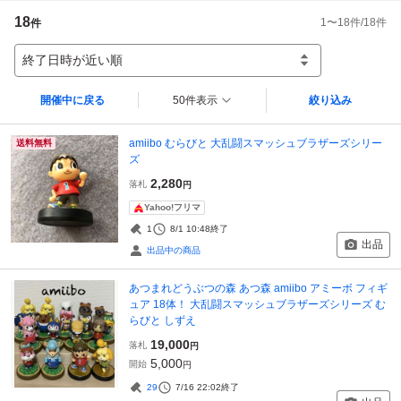
18
1
〜
18
件/
18
件
件
終了日時が近い順
開催中に戻る
50件表示
絞り込み
amiibo むらびと 大乱闘スマッシュブラザーズシリー
送料無料
ズ
2,280
落札
円
Yahoo!フリマ
1
8/1 10:48
終了
出品
出品中の商品
あつまれどうぶつの森 あつ森 amiibo アミーボ フィギ
ュア 18体！ 大乱闘スマッシュブラザーズシリーズ む
らびと しずえ
19,000
落札
円
5,000
開始
円
29
7/16 22:02
終了