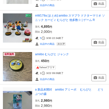
出品
出品中の商品
mW179a [まとめ] amiibo スマブラ ドクターマリオ ソ
ニック カービィ むらびと 他多数☆ | ゲーム R
4,895
落札
円
2,000
開始
円
5
3/30 22:34
終了
出品
ストア
出品中の商品
amiibo むらびと ジャンク
送料無料
450
落札
円
Yahoo!フリマ
1
3/22 09:09
終了
出品
出品中の商品
a 新品未開封 amiibo アミーボ むらびと どう
ぶつの森
2,980
落札
円
2,980
開始
円