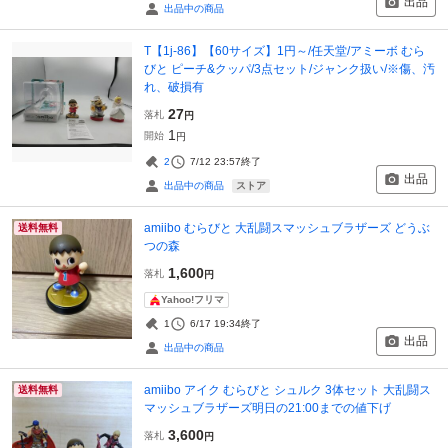
出品
出品中の商品
T【1j-86】【60サイズ】1円～/任天堂/アミーボ むら
びと ピーチ&クッパ/3点セット/ジャンク扱い/※傷、汚
れ、破損有
27
落札
円
1
開始
円
2
7/12 23:57
終了
出品
ストア
出品中の商品
amiibo むらびと 大乱闘スマッシュブラザーズ どうぶ
送料無料
つの森
1,600
落札
円
Yahoo!フリマ
1
6/17 19:34
終了
出品
出品中の商品
amiibo アイク むらびと シュルク 3体セット 大乱闘ス
送料無料
マッシュブラザーズ明日の21:00までの値下げ
3,600
落札
円