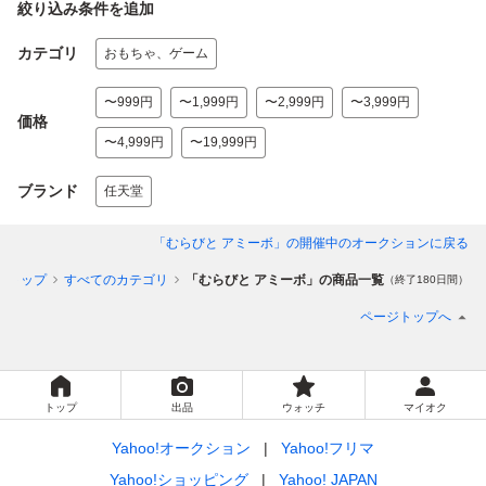
絞り込み条件を追加
カテゴリ
おもちゃ、ゲーム
〜999円
〜1,999円
〜2,999円
〜3,999円
価格
〜4,999円
〜19,999円
ブランド
任天堂
「むらびと アミーボ」
の開催中のオークションに戻る
ントップ
すべてのカテゴリ
「むらびと アミーボ」の商品一覧
（終了180日間）
ページトップへ
トップ
出品
ウォッチ
マイオク
Yahoo!オークション
Yahoo!フリマ
Yahoo!ショッピング
Yahoo! JAPAN