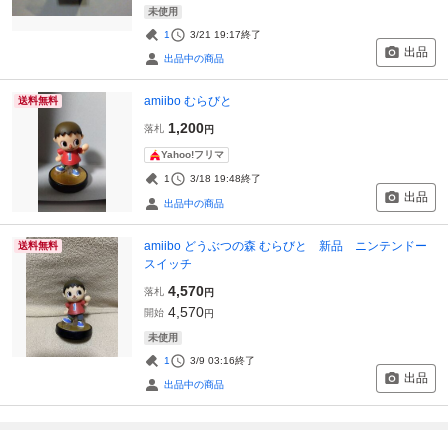
未使用
1
3/21 19:17
終了
出品
出品中の商品
amiibo むらびと
送料無料
1,200
落札
円
Yahoo!フリマ
1
3/18 19:48
終了
出品
出品中の商品
amiibo どうぶつの森 むらびと 新品 ニンテンドー
送料無料
スイッチ
4,570
落札
円
4,570
開始
円
未使用
1
3/9 03:16
終了
出品
出品中の商品