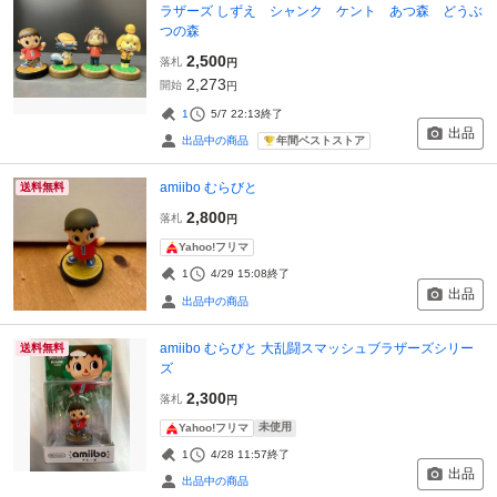
ラザーズ しずえ シャンク ケント あつ森 どうぶ
つの森
2,500
落札
円
2,273
開始
円
1
5/7 22:13
終了
出品
年間ベストストア
出品中の商品
amiibo むらびと
送料無料
2,800
落札
円
Yahoo!フリマ
1
4/29 15:08
終了
出品
出品中の商品
amiibo むらびと 大乱闘スマッシュブラザーズシリー
送料無料
ズ
2,300
落札
円
未使用
Yahoo!フリマ
1
4/28 11:57
終了
出品
出品中の商品