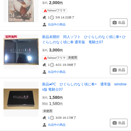
2,000
落札
円
Yahoo!フリマ
1
5/9 14:22
終了
出品
出品中の商品
新品未開封 同人ソフト ひぐらしのなく頃に奉+ ひ
送料無料
ぐらしのなく頃に奉 通常版 竜騎士07
3,000
落札
円
未使用
Yahoo!フリマ
1
4/21 19:38
終了
出品
出品中の商品
新品●PC ひぐらしのなく頃に奉+ 通常版 window
s版 竜騎士07
1,580
落札
円
1,580
開始
円
未使用
1
3/28 16:17
終了
出品
出品中の商品