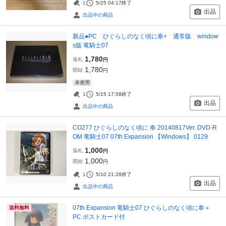
1
5/25 04:17
終了
出品
出品中の商品
新品●PC ひぐらしのなく頃に奉+ 通常版 window
s版 竜騎士07
1,780
落札
円
1,780
開始
円
未使用
1
5/15 17:58
終了
出品
出品中の商品
CO277 ひぐらしのなく頃に 奉 20140817Ver. DVD-R
OM 竜騎士07 07th Expansion 【Windows】 0129
1,000
落札
円
1,000
開始
円
1
5/10 21:28
終了
出品
出品中の商品
07th Expansion 竜騎士07 ひぐらしのなく頃に奉＋
送料無料
PC ポストカード付