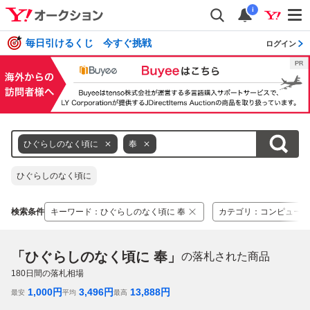
i
毎日引けるくじ 今すぐ挑戦
ログイン
ひぐらしのなく頃に
奉
ひぐらしのなく頃に
検索条件
キーワード
：
ひぐらしのなく頃に 奉
カテゴリ
：
コンピュータ
「ひぐらしのなく頃に 奉」
の落札された商品
180
日間の落札相場
1,000
円
3,496
円
13,888
円
最安
平均
最高