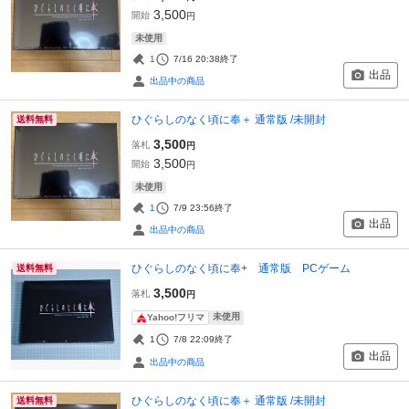
3,500
開始
円
未使用
1
7/16 20:38
終了
出品
出品中の商品
ひぐらしのなく頃に奉＋ 通常版 /未開封
送料無料
3,500
落札
円
3,500
開始
円
未使用
1
7/9 23:56
終了
出品
出品中の商品
ひぐらしのなく頃に奉+ 通常版 PCゲーム
送料無料
3,500
落札
円
未使用
Yahoo!フリマ
1
7/8 22:09
終了
出品
出品中の商品
ひぐらしのなく頃に奉＋ 通常版 /未開封
送料無料