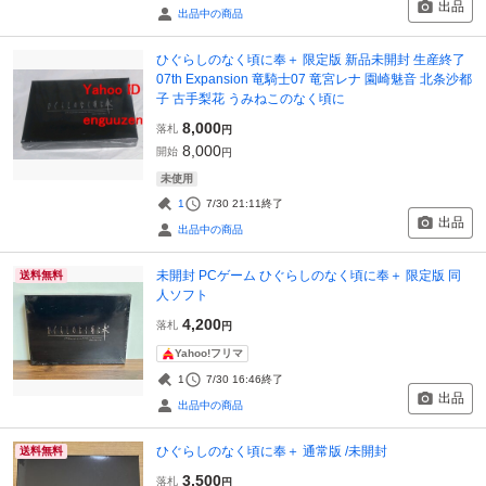
出品
出品中の商品
ひぐらしのなく頃に奉＋ 限定版 新品未開封 生産終了
07th Expansion 竜騎士07 竜宮レナ 園崎魅音 北条沙都
子 古手梨花 うみねこのなく頃に
8,000
落札
円
8,000
開始
円
未使用
1
7/30 21:11
終了
出品
出品中の商品
未開封 PCゲーム ひぐらしのなく頃に奉＋ 限定版 同
送料無料
人ソフト
4,200
落札
円
Yahoo!フリマ
1
7/30 16:46
終了
出品
出品中の商品
ひぐらしのなく頃に奉＋ 通常版 /未開封
送料無料
3,500
落札
円