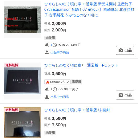
ひぐらしのなく頃に奉＋ 通常版 新品未開封 生産終了
07th Expansion 竜騎士07 竜宮レナ 園崎魅音 北条沙都
子 古手梨花 うみねこのなく頃に
2,000
落札
円
2,000
開始
円
未使用
1
6/15 23:14
終了
出品
出品中の商品
ひぐらしのなく頃に奉+ 通常版 PCソフト
送料無料
3,500
落札
円
未使用
Yahoo!フリマ
1
6/5 08:53
終了
出品
出品中の商品
ひぐらしのなく頃に奉＋ 通常版 /未開封
送料無料
3,500
落札
円
3,500
開始
円
未使用