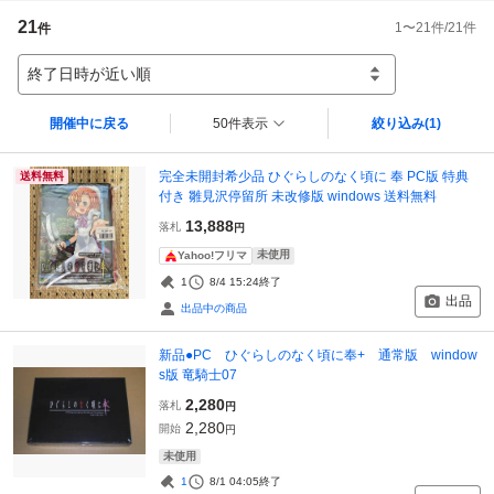
21
1
〜
21
件/
21
件
件
終了日時が近い順
開催中に戻る
50件表示
絞り込み
(1)
完全未開封希少品 ひぐらしのなく頃に 奉 PC版 特典
送料無料
付き 雛見沢停留所 未改修版 windows 送料無料
13,888
落札
円
未使用
Yahoo!フリマ
1
8/4 15:24
終了
出品
出品中の商品
新品●PC ひぐらしのなく頃に奉+ 通常版 window
s版 竜騎士07
2,280
落札
円
2,280
開始
円
未使用
1
8/1 04:05
終了