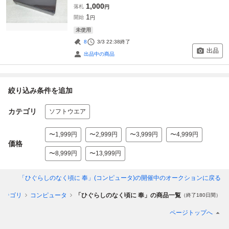
1,000
落札
円
1
開始
円
未使用
8
3/3 22:38
終了
出品
出品中の商品
絞り込み条件を追加
カテゴリ
ソフトウエア
〜1,999円
〜2,999円
〜3,999円
〜4,999円
価格
〜8,999円
〜13,999円
「ひぐらしのなく頃に 奉」(コンピュータ)
の開催中のオークションに戻る
カテゴリ
コンピュータ
「ひぐらしのなく頃に 奉」の商品一覧
（終了180日間）
ページトップへ