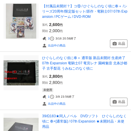
【付属品未開封？】コ⑬ / ひぐらしのなく頃に奉＋ /シ
リーズ20周年/限定版セット/原作・竜騎士07/ 07th Exp
ansion / PCゲーム / DVD-ROM
2,600
落札
円
2,000
開始
円
3
3/16 20:58
終了
出品
出品中の商品
ひぐらしのなく頃に奉＋ 通常版 新品未開封 生産終了
07th Expansion 竜騎士07 竜宮レナ 園崎魅音 北条沙都
子 古手梨花 うみねこのなく頃に
2,800
落札
円
2,800
開始
円
未使用
1
3/9 23:56
終了
出品
出品中の商品
39/Ω183★同人ノベル DVDソフト ひぐらしのなく
頃に 奉+[通常版] / 07th Expansion ★未開封品・未使
用品