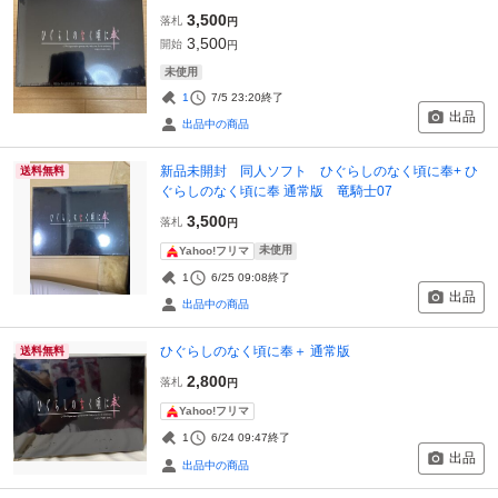
3,500
落札
円
3,500
開始
円
未使用
1
7/5 23:20
終了
出品
出品中の商品
新品未開封 同人ソフト ひぐらしのなく頃に奉+ ひ
送料無料
ぐらしのなく頃に奉 通常版 竜騎士07
3,500
落札
円
未使用
Yahoo!フリマ
1
6/25 09:08
終了
出品
出品中の商品
ひぐらしのなく頃に奉＋ 通常版
送料無料
2,800
落札
円
Yahoo!フリマ
1
6/24 09:47
終了
出品
出品中の商品