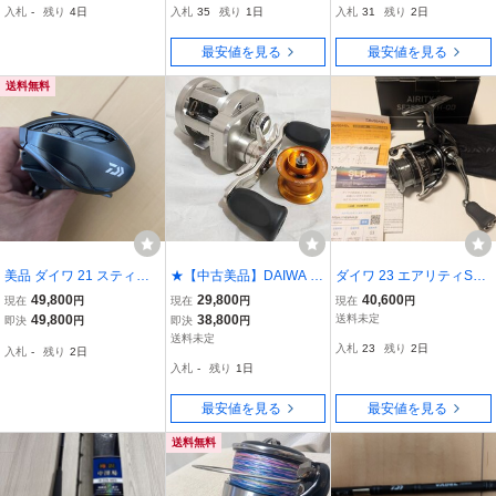
入札
-
残り
4日
入札
35
残り
1日
入札
31
残り
2日
タム
最安値を見る
最安値を見る
送料無料
美品 ダイワ 21 スティー
★【中古美品】DAIWA R
ダイワ 23 エアリティST
ズ A TW HLC 6.3R 右ハン
YOGA ダイワ リョウガ 1
SF2500SS-H-QD 未使用
49,800
29,800
40,600
現在
円
現在
円
現在
円
ドル STEEZ ベイトリール
016L 左 SV SPOOLセッ
品
49,800
38,800
送料未定
即決
円
即決
円
MAG-Z BOOST DAIWA 日
ト ベイトリール
送料未定
入札
23
残り
2日
入札
-
残り
2日
本製
入札
-
残り
1日
最安値を見る
最安値を見る
送料無料