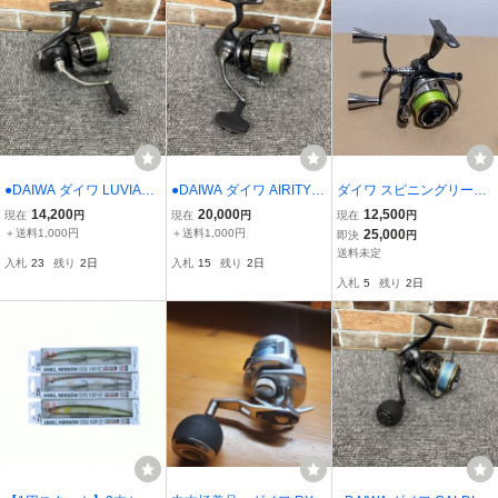
●DAIWA ダイワ LUVIAS L
●DAIWA ダイワ AIRITY L
ダイワ スピニングリール
T4000-XH ルビアス スピ
T4000-XH エアリティ ス
ダブルハンドル カスタム
14,200
20,000
12,500
現在
円
現在
円
現在
円
ニングリール 釣具 釣り具
ピニングリール 釣具 釣り
仕様 LT2000S-XH 20 ル
＋送料1,000円
＋送料1,000円
25,000
即決
円
釣り用品 HS252539
具 釣り用品 HS252353
ビアス LUVIS
送料未定
入札
23
残り
2日
入札
15
残り
2日
入札
5
残り
2日