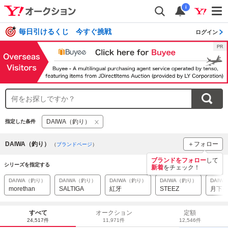
i
毎日引けるくじ 今すぐ挑戦
ログイン
DAIWA（釣り）
指定した条件
DAIWA（釣り）
＋フォロー
（
ブランドページ
）
ブランドをフォロー
して
シリーズを指定する
新着
をチェック！
DAIWA（釣り）
DAIWA（釣り）
DAIWA（釣り）
DAIWA（釣り）
DAIW
morethan
SALTIGA
紅牙
STEEZ
月下
すべて
オークション
定額
24,517件
11,971件
12,546件