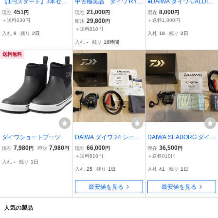
【1円スタート】3本セッ
中古極美品 ダイワ RYO
●DAIWA ダイワ CALDIA
ト・ダイワ／ＨＭＫＬミ
GA BJ（ベイジギング）
SW 5000D-CXH カルディ
451
21,000
8,000
現在
円
現在
円
現在
円
ノー ＳＴＥＥＺカスタム
C2020PE-H
ア スピニングリール 釣具
＋送料230円
29,800
＋送料1,000円
即決
円
１３７ＳＰ
釣り具 HS252540
＋送料810円
入札
9
残り
2日
入札
18
残り
2日
入札
-
残り
16時間
送料無料
ダイワショートブーツ
DAIWA ダイワ 24 シーボ
DAIWA SEABORG ダイワ
ーグ 100JL 未使用品
19 シーボーグ 200J-L
7,980
7,980
66,000
36,500
現在
円
即決
円
現在
円
現在
円
＋送料810円
＋送料810円
入札
-
残り
1日
入札
25
残り
1日
入札
41
残り
1日
最安値を見る
最安値を見る
人気の製品