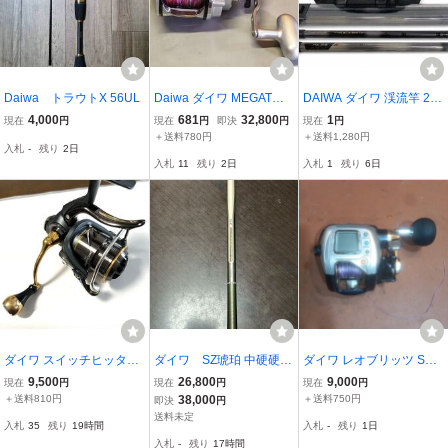
Daiwa トラウトX 56UL
Daiwa ダイワ MEGATWI
DAIWA ダイワ 渓流竿 2本
N LEOBRITZ 500MT 電動
セット HZ 朝霧 技 硬調61
4,000
681
32,800
1
現在
円
現在
円
即決
円
現在
円
リール 釣具 フィッシング
M／HX 連山 抜 硬調53M
＋送料780円
＋送料1,280円
入札
-
残り
2日
使用距離115.8km 使用時
マルチレングス CARBO-
入札
11
残り
2日
入札
1
残り
6日
間264h 中古動作品
WHISKER 竿袋 ケース
X’SELL バッグ付
ダイワ スイッチヒッター
ダイワ SZ琥珀 中硬硬71
ダイワ レオブリッツ S40
LBD スピニングリール D
M マルチレングス ヤマ
0 日本製 電動リール DAI
9,500
26,800
9,000
現在
円
現在
円
現在
円
AIWA SWITCH HITTER
メ イワナ アマゴ 華
WA LEOBRITZ シーボー
＋送料810円
38,000
＋送料750円
即決
円
厳 匠
グ フォースマスター 801
送料未定
入札
35
残り
19時間
入札
-
残り
1日
461
入札
-
残り
17時間