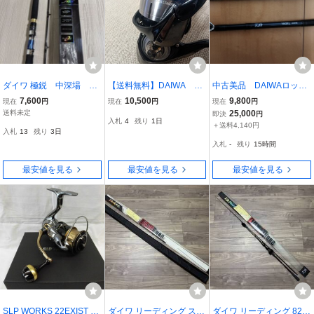
ダイワ 極鋭 中深場 H-
【送料無料】DAIWA 23
中古美品 DAIWAロッ
225 AGS 船竿 メタルト
レグザ6000D-H
ド VADEL J60MHS、
7,600
10,500
9,800
現在
円
現在
円
現在
円
ップ
60MHB 2本セット
送料未定
25,000
即決
円
入札
4
残り
1日
＋送料4,140円
入札
13
残り
3日
入札
-
残り
15時間
最安値を見る
最安値を見る
最安値を見る
SLP WORKS 22EXIST S
ダイワ リーディング スリ
ダイワ リーディング 82