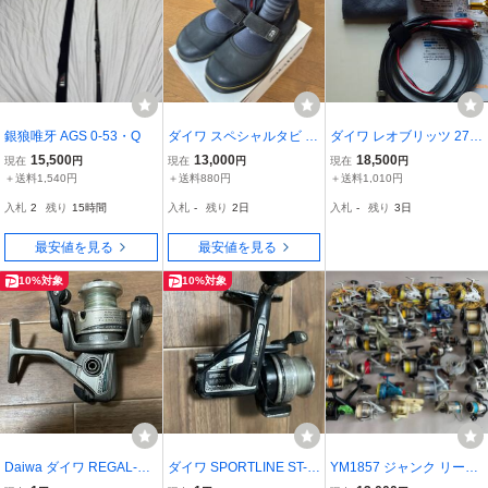
銀狼唯牙 AGS 0-53・Q
ダイワ スペシャルタビ S
ダイワ レオブリッツ 270
P-2503VR-BL 先丸中割
MM 電動リール 中古快
15,500
13,000
18,500
現在
円
現在
円
現在
円
フェルトスパイク
調美品
＋送料1,540円
＋送料880円
＋送料1,010円
入札
2
残り
15時間
入札
-
残り
2日
入札
-
残り
3日
最安値を見る
最安値を見る
10%対象
10%対象
Daiwa ダイワ REGAL-X 2
ダイワ SPORTLINE ST-8
YM1857 ジャンク リール
005-2B スピニングリール
00X スピニングリール オ
36点 まとめて スピニング