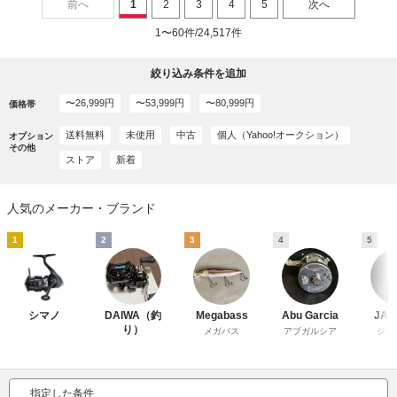
前へ
1
2
3
4
5
次へ
1〜60件/24,517件
絞り込み条件を追加
〜26,999円
〜53,999円
〜80,999円
価格帯
送料無料
未使用
中古
個人（Yahoo!オークション）
オプション
その他
ストア
新着
人気のメーカー・ブランド
1
2
3
4
5
シマノ
DAIWA（釣
Megabass
Abu Garcia
JAC
り）
メガバス
アブガルシア
ジャ
指定した条件