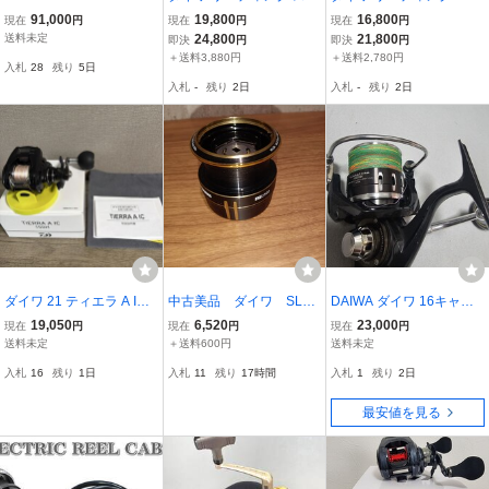
EMIORDER PC3000-XH
ルゲーム 64 MH-195 メガ
M-185MT・V AGS メタル
91,000
19,800
16,800
現在
円
現在
円
現在
円
トップ 使用少 美品 ケー
トップ 使用少 超美品 無
送料未定
24,800
21,800
即決
円
即決
円
ス・竿袋付
記名保証書付
＋送料3,880円
＋送料2,780円
入札
28
残り
5日
入札
-
残り
2日
入札
-
残り
2日
ダイワ 21 ティエラ A IC 1
中古美品 ダイワ SLP
DAIWA ダイワ 16キャタ
50H TIERRA DAIWA 右ハ
WORKS EX LT ブラック
リナ 4500H ジギング
19,050
6,520
23,000
現在
円
現在
円
現在
円
ンドル
スプール LT2500 エアリ
カツオキャスティングに
送料未定
＋送料600円
送料未定
ティ イグジスト セルテー
いかがでしょうか？
入札
16
残り
1日
入札
11
残り
17時間
入札
1
残り
2日
ト RCS
最安値を見る