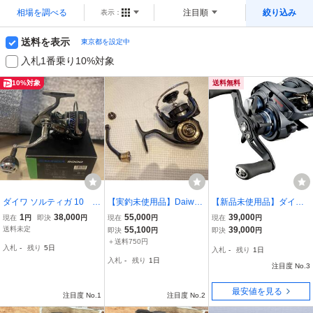
相場を調べる
注目順
絞り込み
表示：
送料を表示
東京都を設定中
入札1番乗り10%対象
10%対象
送料無料
ダイワ ソルティガ 10 5
【実釣未使用品】Daiwa
【新品未使用品】ダイワ
000番
SLP WORKS 19 セルテ
(DAIWA) 21 スティーズ A
1
38,000
55,000
39,000
現在
円
即決
円
現在
円
現在
円
ート LT 3000-XH SLPW
TW HLC 6.3R
送料未定
55,100
39,000
即決
円
即決
円
カスタムボディ 実釣未
＋送料750円
入札
-
残り
5日
入札
-
残り
1日
使用品 ダイワ SLPワーク
入札
-
残り
1日
ス
注目度 No.3
最安値を見る
注目度 No.1
注目度 No.2