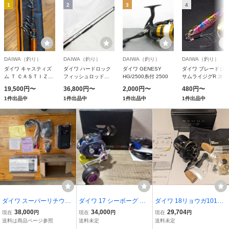
1
2
3
4
DAIWA（釣り）
DAIWA（釣り）
DAIWA（釣り）
DAIWA（釣り）
ダイワ キャスティズ
ダイワ ハードロック
ダイワ GENESY
ダイワ ブレードジ
ム Ｔ ＣＡＳＴＩＺＭ
フィッシュロッド
HG/2500糸付 2500
サムライジグR スピ
Ｔ ２５−３８５Ｑ
25HRF SX 86MHS [5
30g サゴシ不夜城
19,500円〜
36,800円〜
2,000円〜
480円〜
大型] [2025年新製品]
[2024年新製品]
1件出品中
1件出品中
1件出品中
1件出品中
ダイワ スーパーリチウム
ダイワ 17 シーボーグ 電
ダイワ 18リョウガ1016H
12000WP-C 電動リール
動リール SEABORG LTD
L 左ハンドル 中古美品
38,000
34,000
29,704
現在
円
現在
円
現在
円
用バッテリー 充電器セッ
200J DAIWA オーシャン
送料は商品ページ参照
送料未定
送料未定
ト
マークハンドルノブカス