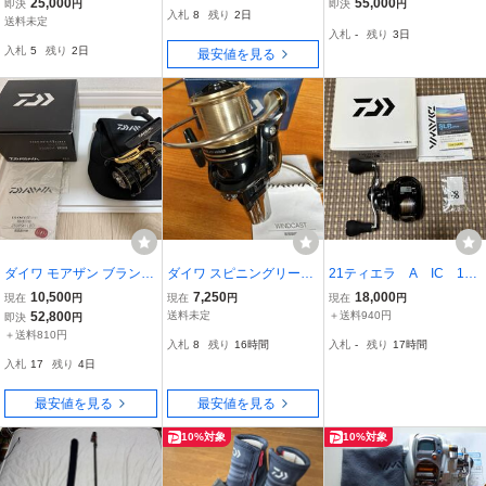
25,000
55,000
即決
円
即決
円
入札
8
残り
2日
ガルバ DAIWA
竿
送料未定
入札
-
残り
3日
入札
5
残り
2日
最安値を見る
ダイワ モアザン ブランジ
ダイワ スピニングリール
21ティエラ A IC 150
ーノ 2508SH-LBD 超希少
17 ウインドキャスト 400
L-DH 美品【商品名誤記
10,500
7,250
18,000
現在
円
現在
円
現在
円
新品同様! 日本製♪ DAIWA
0QD 2017年モデル 17 WI
入のため再出品させてい
52,800
送料未定
＋送料940円
即決
円
morethan BRANZINO シ
NDCAST 超美品
ただきます】
＋送料810円
入札
8
残り
16時間
入札
-
残り
17時間
ーバス 希少リールシリー
入札
17
残り
4日
ズNo.⑤
最安値を見る
最安値を見る
10%対象
10%対象