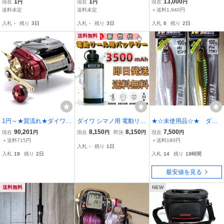
1
1
13,000
現在
円
現在
円
現在
円
LONG CAST
ールドリール
ベイト タイコ など 検)Ab
送料未定
送料未定
＋送料1,940円
uGarcia PENN SHIMANO
入札
-
残り
3日
入札
-
残り
3日
入札
6
残り
2日
Daiwa OLYMPIC RYOBI
釣具 船釣 釣り
送料無料
1円～★質流れ★ダイワ
ダイワ シマノ用 電動リー
★☆未使用品☆★ ダイ
シーボーグ 1200MJ 右巻
ル用 ＳＣＬ-３５００ ス
ワ TGベイト 100g×２
90,201
8,150
8,150
7,500
現在
円
現在
円
即決
円
現在
円
き 電動リール DAIWA SE
ーパーリチウム 互換 バッ
本 PHピンク + PHアカ
＋送料715円
＋送料180円
入札
-
残り
1日
ABORG 00801467 巻き
テリー 充電器 セット 14.
キン
入札
19
残り
2日
入札
14
残り
19時間
上げ・ドラグ・ブレーキ
8V 3500mAh XG銀3500-
動作確認済み 中古 美品
XG35-004
最安値を見る
送料無料
NEW