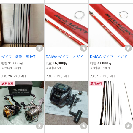
ダイワ 銀影 競技T H
DAIWA ダイワ「メガドラ
DAIWA ダイワ「メガドラ
９０R
イ パワートルク 1.2-53」
イ パワートルク 1.5-53」
95,000
16,000
23,000
現在
円
現在
円
現在
円
★未使用美品★ インタ
★未使用美品★ インタ
＋送料3,620円
＋送料1,530円
＋送料1,530円
ーライン 磯竿【TS-0
ーライン 磯竿【TS-0
入札
26
残り
4日
入札
3
残り
4日
入札
10
残り
4日
5】
4】
送料無料
送料無料