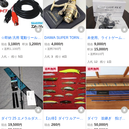
☆即納 汎用 電動リール
DAIWA SUPER TORNAM
未使用。ライトゲームRXI
電源コード 電源ケーブル
ENT EX750i スーパート
C150DH
1,180
1,200
4,000
9,000
現在
円
即決
円
現在
円
現在
円
ダイワ シマノ バッテリー
ナメントEX750i
＋送料1,100円
＋送料760円
15,000
即決
円
コード ワニ刃 2芯タイプ
＋送料810円
入札
-
残り
5日
入札
3
残り
4日
3m☆
入札
12
残り
1日
送料無料
送料無料
ダイワ 25 エメラルダス
【お得】ダイワ ルアー21
ダイワ 並継ぎ 投げ
MX イカメタル N65LB-G
点セット スイッチヒッタ
竿 スカイキャスター 3
19,500
260
50,000
現在
円
現在
円
現在
円
S・W
ー ポップシークルー 邪道
0-405K ロングミドル 青