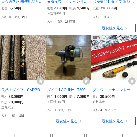
☆☆送料込 未使用品と美
★ダイワ タナセンサー-
【極美品】ダイワ 銀影競
品のスピニングリール2台
S 250DX早技 中古品★
技 スペシャル タイプS 90
5,250
4,080
4,500
210,000
現在
円
現在
円
即決
円
現在
円
セット販売☆☆
Q★替中節＆替穂先で85
＋送料600円
入札
18
残り
2日
入札
-
残り
2日
にも★鮎竿 DAIWA SPEC
入札
-
残り
16時間
IAL TYPE S
最安値を見る
NEW
良品！ダイワ CARBO
ダイワ LAGUNA LT3000-
ダイワ トーナメントサー
WHISKER POWERMESH
C
フT 33-425 極美品 稀少
23,000
1,000
7,000
30,500
現在
円
現在
円
即決
円
現在
円
剛弓石鯛Ⅲ-544
定価￥67210- キス 遠投
28,000
＋送料750円
送料未定
即決
円
キャスティング ブッコミ
送料未定
入札
1
残り
1日
入札
3
残り
2日
シロギス カレイ DAIWA T
入札
-
残り
2日
OURNAMENT SURF
最安値を見る
最安値を見る