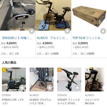
【RKGODジ 】特価！コ
ALINCO アルインコ
TOP FILM フィットネス
ードレスフィットネスバ
スピンバイク1518 エア
バイク タイプA 折りたた
6,600
4,060
5,500
現在
円
現在
円
現在
円
イク/BG870M01 V65i/中
ロバイク フィットネス
み 未使用未開封 T115190
＋送料13,280円
＋送料11,270円
＋送料2,440円
古品少し難あり/店頭引取
バイク MM TTa 埼玉
24
入札
-
残り
1日
入札
-
残り
11時間
入札
-
残り
13時間
歓迎/弊社近隣配達も可/発
発
送可②
人気の製品
1
2
3
4
FITBOX
ALINCO
STEADY
ALINCO
FITBOX LITE（ブラ
ALINCO プログラム
STEADY フィットネ
スピンバイク
ック）
バイク 7219
スバイク ST102
BK1518
AFB7219