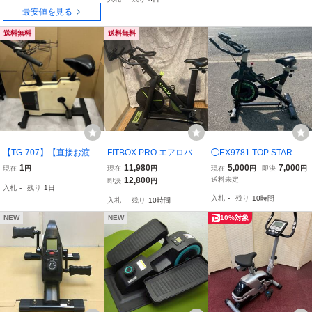
02W_01
最安値を見る
送料無料
送料無料
【TG-707】【直接お渡
FITBOX PRO エアロバイ
◯EX9781 TOP STAR フ
し】通電のみ確認 COMBI
ク フィットネスバイク ス
ィットネスバイク フィッ
1
11,980
5,000
7,000
現在
円
現在
円
現在
円
即決
円
AEROBIKE EX80 コンビ
ピンバイク マット付き 静
トボックス◯
12,800
送料未定
即決
円
入札
-
残り
1日
エアロバイク フィットネ
音 自宅 ダイエット トレ
入札
-
残り
10時間
入札
-
残り
10時間
スバイク エクササイズ バ
ーニング モニター不良
イク
NEW
NEW
10%対象