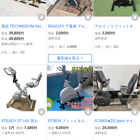
美品 TECHNOGYM Grou
BGz015Y 千葉発 アルイ
アルインコ フィットネス
p Cycle Ride 業務用 スピ
ンコ フィットネスバイク
バイク MG50780N トレ
39,800
3,000
2,000
現在
円
現在
円
現在
円
ンバイク 手渡し歓迎 千葉
プログラムバイク AFB72
ーニング ダイエット
49,800
送料未定
送料未定
即決
円
19 健康器具 運動 屋内 室
送料は商品ページ参照
入札
-
残り
12時間
入札
-
残り
3日
内 エアロバイク
入札
-
残り
1日
最安値を見る
NEW
STEADY ST 143 背もた
FITBOX フィットネスバ
072603●②Cybex サイベ
れ着き フィットネスバイ
イク FBX-002W_01 ホワ
ックス 625R リカンベン
1
7,480
6,000
20,000
現在
円
即決
円
現在
円
現在
円
ク エクササイズ スポーツ
イト色 FITBOX エアロバ
トバイク 電源不要 アメリ
＋送料16,960円
＋送料11,550円
送料未定
用品 中古 楽 Z11277573
イク スピンバイク エクサ
カ製 エアロバイク 有酸素