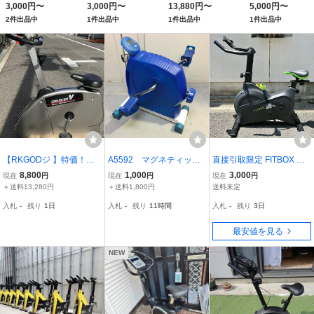
3,000円〜
3,000円〜
13,880円〜
5,000円〜
2件出品中
1件出品中
1件出品中
1件出品中
【RKGODジ 】特価！コ
A5592 マグネティック
直接引取限定 FITBOX エ
ードレスフィットネスバ
バイク コンパクトサイ
アロバイク FBX-001B フ
8,800
1,000
3,000
現在
円
現在
円
現在
円
イク/BG870M01 V65i/中
ズ フィットネス エア
ィットネスバイク スピン
＋送料13,280円
＋送料1,800円
送料未定
古品少し難あり/店頭引取
ロバイク フィットネ
バイク 美品 動作確認済み
入札
-
残り
1日
入札
-
残り
11時間
入札
-
残り
3日
歓迎/弊社近隣配達も可/発
ス 現状品
送可
最安値を見る
NEW