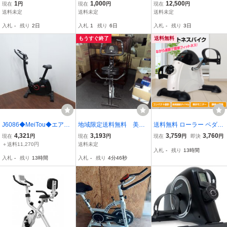
スバイク 8020 AFBX802
o ST142 エアロバイク フ
ンバイク 全身運動 トレー
1
1,000
12,500
現在
円
現在
円
現在
円
0 フィットネスバイク エ
ィットネスバイク 家庭用
ニングバイク 室内運動 ダ
送料未定
送料未定
送料未定
アロバイク マグネットバ
静音 動作品 説明書付 ダ
イエット 有酸素運動 現状
入札
-
残り
2日
入札
1
残り
6日
入札
-
残り
3日
イク
イエット
品
もうすぐ終了
送料無料
J6086◆MeiTou◆エアロ
地域限定送料無料 美
送料無料 ローラー ペダル
バイク◆フィットネスバ
品 HAIGE フィットネス
足漕ぎ ミニ フィットネス
4,321
3,193
3,759
3,760
現在
円
現在
円
現在
円
即決
円
イク◆エクササイズ◆動
バイク エアロバイク 折り
バイク ながら 運動 トレ
＋送料11,270円
送料未定
入札
-
残り
13時間
確済◆自己発電◆現状品
たたみ 静音 背もたれ付き
ーニング 健康 コンパクト
入札
-
残り
13時間
入札
-
残り
4分45秒
◆BTMFitness
静音 有酸素運動 小型 自
宅 de132