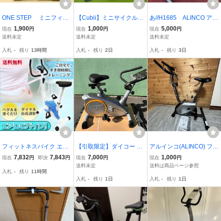
ONE STEP ミニフィッ
【Cubii】ミニサイクルマ
あ//H1685 ALINCO アル
トネスバイク
シン F3A2★ペダル運
インコ フィットネスプ
1,900
1,000
5,000
現在
円
現在
円
現在
円
動 キュービー †5890
ロ AFB 6010 ACアダ
送料未定
送料未定
送料未定
プター
入札
-
残り
13時間
入札
-
残り
2日
入札
-
残り
3日
送料無料
フィットネスバイク エア
【引取限定】ダイコー DK
アルインコ(ALINCO) フィ
ロビバイク スピンバイク
-8601P アップライトバイ
ットネスバイク エアロマ
7,832
7,843
7,000
1,000
現在
円
即決
円
現在
円
現在
円
エアロ ビクス バイク ダ
ク 現状品 訳あり(後脚カ
グネティックバイク 負荷
送料未定
送料は商品ページ参照
入札
-
残り
11時間
イエット 有酸素運動 エク
バー破損) ジャンク扱い D
調節8段階 AFB4020 直接
入札
-
残り
1日
入札
-
残り
1日
ササイズ ランニングマシ
AIKOU エクササイズバイ
引取りのみ
ン
ク