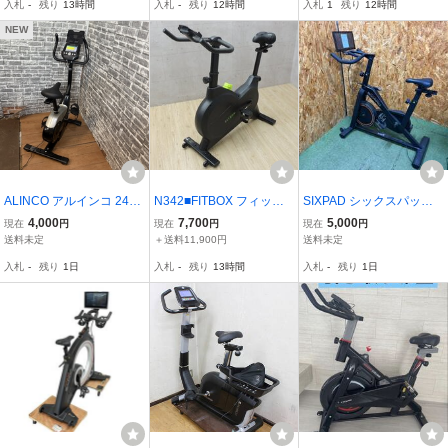
入札
-
残り
13時間
入札
-
残り
12時間
入札
1
残り
12時間
サイズ用品【長野発】
運動 トレーニングマシン
●
NEW
ALINCO アルインコ 24段
N342■FITBOX フィット
SIXPAD シックスパッド
階 フィットネスバイク プ
ボックス■フィットネスバ
エアロバイク TRAING GE
4,000
7,700
5,000
現在
円
現在
円
現在
円
ログラムバイク6223 AFB
イク FBX-001B_01■家庭
AR The Bike 有酸素運動
送料未定
＋送料11,900円
送料未定
6223 「23256」
用スピンバイク エクササ
「4633」
入札
-
残り
1日
入札
-
残り
13時間
入札
-
残り
1日
イズ用品