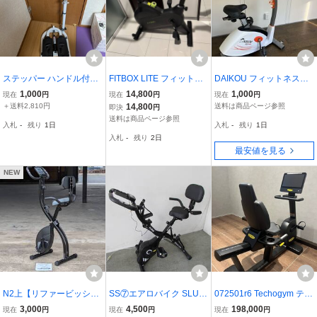
ステッパー ハンドル付き
FITBOX LITE フィットネ
DAIKOU フィットネスバ
フィットネス エクササイ
スバイク エアロバイク F
イク DK-8920 エアロバイ
1,000
14,800
1,000
現在
円
現在
円
現在
円
ズ 室内運動器具
BX-001B_01
ク フィットネスアダプタ
＋送料2,810円
14,800
送料は商品ページ参照
即決
円
ー無し 管理i
送料は商品ページ参照
入札
-
残り
1日
入札
-
残り
1日
入札
-
残り
2日
最安値を見る
NEW
N2上【リファービッシュ
SS⑦エアロバイク SLUN
072501r6 Techogym テク
品】ダイコー 家庭用フ
SEモデル916 折り畳み式
ノジム リカンベントバイ
3,000
4,500
198,000
現在
円
現在
円
現在
円