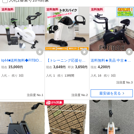
送料無料
送料無料
送料無料
lq44■送料無料◆FITBOX
【トレーニング応援セー
送料無料★美品 中古★FIT
◆FITBOX-LITE◆FBX-00
ル】ローラー ペダル 足漕
BOX LITE フィットネスバ
15,000
3,649
3,650
4,200
現在
円
現在
円
即決
円
現在
円
1W_01◆動作品◆スピン
ぎ ミニ フィットネス バ
イク スピンバイク エクサ
入札
-
残り
3日
入札
1
残り
13時間
入札
16
残り
3日
バイク◆フィットネスバ
イク ながら 運動 健康 コ
サイズ トレーニング【FB
イク◆エアロバイク◆有
ンパクト 静音 有酸素運動
X-001B_01】GURU
注目度 No.3
酸素運動◆ダイエット
小型 de132
最安値を見る
注目度 No.1
注目度 No.2
10%対象