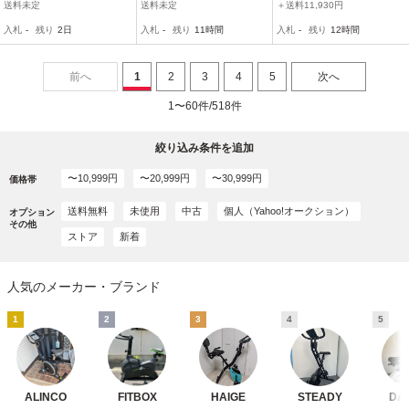
ィットネスバイク DK-X
フィットネスバイク 背も
ク 筋トレ フィットネス AI
送料未定
送料未定
＋送料11,930円
B202 エックスバイク
たれ/ケーブルバンド付 現
Coach
入札
-
残り
2日
入札
-
残り
11時間
入札
-
残り
12時間
DAIKOU 大広 60420N
状渡し 家財便・引き取り/
T01
岐阜県多治見市
前へ
1
2
3
4
5
次へ
1〜60件/518件
絞り込み条件を追加
〜10,999円
〜20,999円
〜30,999円
価格帯
送料無料
未使用
中古
個人（Yahoo!オークション）
オプション
その他
ストア
新着
人気のメーカー・ブランド
1
2
3
4
5
ALINCO
FITBOX
HAIGE
STEADY
DA