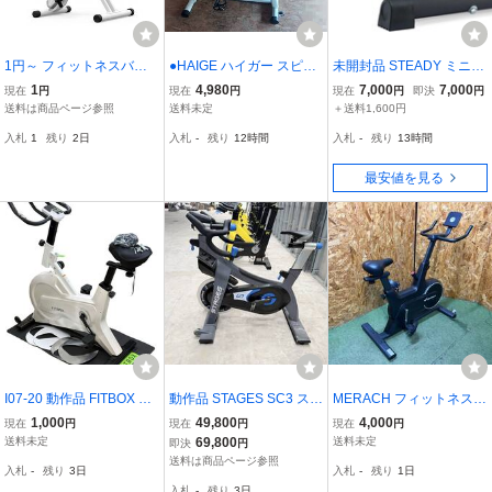
1円～ フィットネスバイ
●HAIGE ハイガー スピン
未開封品 STEADY ミニフ
ク 4WAY トレーニングバ
バイク/エアロバイク HG-
ィットネスバイク ST121
1
4,980
7,000
7,000
現在
円
現在
円
現在
円
即決
円
イク スピンバイク ルーム
YX-5006●札幌市内無料配
静音 / 負荷16段階 / 電源不
送料は商品ページ参照
送料未定
＋送料1,600円
バイク エアロ バイクビク
送
要/大型液晶モニター
入札
1
残り
2日
入札
-
残り
12時間
入札
-
残り
13時間
ス ダイエット器具 折り畳
み BW-FNBT-WHs
最安値を見る
I07-20 動作品 FITBOX エ
動作品 STAGES SC3 スピ
MERACH フィットネスバ
アロバイク マット付属 シ
ンバイク 業務用 パワーメ
イク スピンバイク エアロ
1,000
49,800
4,000
現在
円
現在
円
現在
円
ューズ用ペダル付属 フィ
ーター付 手渡し歓迎 千葉
バイク 有酸素運動 「461
送料未定
69,800
送料未定
即決
円
ットネスバイク フィット
4」
送料は商品ページ参照
入札
-
残り
3日
入札
-
残り
1日
ボックス ホワイト FBX-0
入札
-
残り
3日