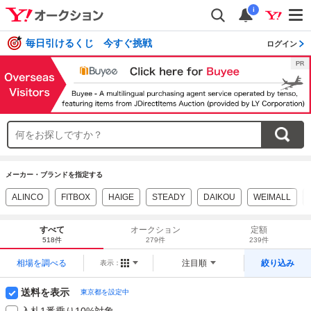
i
毎日引けるくじ 今すぐ挑戦
ログイン
メーカー・ブランドを指定する
ALINCO
FITBOX
HAIGE
STEADY
DAIKOU
WEIMALL
すべて
オークション
定額
518件
279件
239件
相場を調べる
注目順
絞り込み
表示：
送料を表示
東京都を設定中
入札1番乗り10%対象