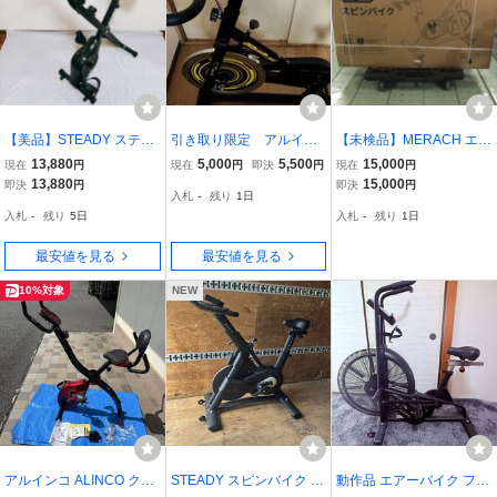
【美品】STEADY ステデ
引き取り限定 アルイン
【未検品】MERACH エア
ィー 折りたたみ式 フィッ
コ(ALINCO) スピンバイク
ロバイク フィットネスバ
13,880
5,000
5,500
15,000
現在
円
現在
円
即決
円
現在
円
トネスバイク エアロバイ
本格的ホイール13kg 中
イク 静音 無段階負荷調整
13,880
15,000
即決
円
即決
円
入札
-
残り
1日
ク ST102 デジタル表示
古 BK1518
カップ ダンベル タブレッ
入札
-
残り
5日
入札
-
残り
1日
クッションシート付 送料
トホルダー付き /佐S4065
無料 即決
最安値を見る
最安値を見る
10%対象
NEW
アルインコ ALINCO クロ
STEADY スピンバイク Pr
動作品 エアーバイク ファ