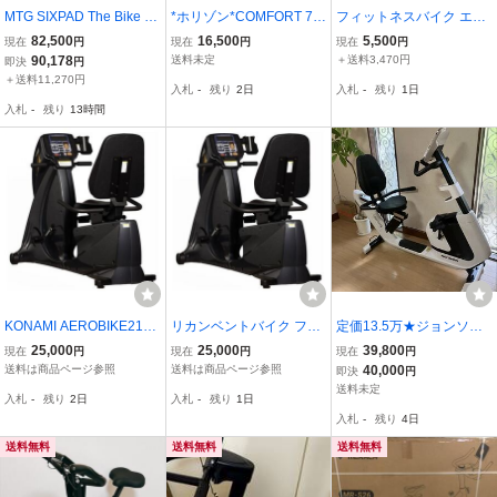
MTG SIXPAD The Bike E
*ホリゾン*COMFORT 7
フィットネスバイク エア
X フィットネスバイク SI
ジョンソンヘルステッ
ロバイク 家庭用 ダイエッ
82,500
16,500
5,500
現在
円
現在
円
現在
円
XPAD CLUB専用 タブレ
ク
ト
90,178
送料未定
＋送料3,470円
即決
円
ット付き トレーニング 中
＋送料11,270円
入札
-
残り
2日
入札
-
残り
1日
古 楽 W11437249
入札
-
残り
13時間
KONAMI AEROBIKE2100
リカンベントバイク フィ
定価13.5万★ジョンソン
Rエ アロバイク(リカン
ットネスバイク トレーニ
ヘルステック製★体の大
25,000
25,000
39,800
現在
円
現在
円
現在
円
ベントバイク) 定価53万
ングマシン エアロバイ
きな方のリハビリや高齢
送料は商品ページ参照
送料は商品ページ参照
40,000
即決
円
円
ク KONAMI AEROBIKE
者に★安心の背もたれ付
送料未定
入札
-
残り
2日
入札
-
残り
1日
2100R 定価53万円
リカンベントバイク★HO
入札
-
残り
4日
RIZON★エアロバイク
送料無料
送料無料
送料無料