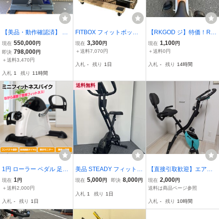
【美品・動作確認済】 KO
FITBOX フィットボック
【RKGOD ジ】特価！RE
NAMI POWER MAX V3 C
ス フィットネスバイク エ
MARK/リマーク/フィット
550,000
3,300
1,100
現在
円
現在
円
現在
円
ONNECT（最終モデル）
クササイズバイク スピン
ネスバイク/FB-170HP/中
798,000
＋送料7,070円
＋送料0円
即決
円
コナミ パワーマック
バイク 未使用 M1142192
古品/店頭引取推奨商品/弊
＋送料3,470円
入札
-
残り
1日
入札
-
残り
14時間
ス V3 コネクト
3
社近隣配達も可
入札
1
残り
11時間
送料無料
1円 ローラー ペダル 足漕
美品 STEADY フィットネ
【直接引取歓迎】エアロ
ぎ ミニ フィットネス バ
スバイク 折りたたみ式 エ
バイク 折りたたみ式 静音
1
5,000
8,000
2,000
現在
円
現在
円
即決
円
現在
円
イク ながら 運動 トレー
アロバイク ブラック 直接
フィットネスバイク HG-
＋送料2,000円
送料は商品ページ参照
入札
1
残り
1日
ニング 健康 コンパクト
引取りもしくは近郊限定
QB-J917B HAIGE ハイガ
入札
-
残り
1日
入札
-
残り
10時間
静音 有酸素運動 脂肪燃焼
ー ライムグリーン
小型 de132