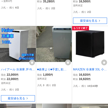
製 発送は不可直接引取
前開き式 直冷式 幅50cm
年製・100V・85L・W48
＋送料0円
35,280
16,500
即決
円
即決
円
りのみでお願いいたしま
新生活
5×D550ｍｍ・中古・美
送料未定
入札
-
残り
6日
入札
-
残り
2日
す
品!!（3i1220b）
入札
-
残り
2日
最安値を見る
もうすぐ終了
ハイアール 冷凍庫 JF-NU
■倉庫より■手渡し歓
MAXZEN 冷凍庫 33L 小型
102C 102L 霜取り不要 セ
迎！！■ハイアール/Haier
右開き 幅46cm ノンフロ
22,000
1,000
16,920
現在
円
現在
円
現在
円
カンド冷凍庫 d6166 右開
■1ドア冷凍庫■102L■JF-
ン セカンド冷凍庫 チェス
22,000
送料未定
16,920
即決
円
即決
円
き 格安 Haier 小型冷凍庫
NU102A■前開き■
トフリーザー コンパクト
送料未定
入札
3
残り
2日
入札
-
残り
16分42秒
1ドア 2022年製 霜取り 大
フリーザーVL
入札
-
残り
2日
阪府
最安値を見る