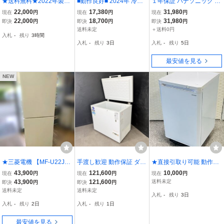
★送料無料★2022年製★
■動作良好■ 2024年 冷凍
１年保証 パナソニック 1
極上超美品 中古★マクス
ストッカー ◆ テンポス
ドア冷凍庫 ホームフリー
22,000
17,380
31,980
現在
円
現在
円
現在
円
ゼン 64L 2台目におすす
引出し 88L 冷凍庫 TBUF-
ザー NR-FZ120D-SS 中古
22,000
18,700
31,980
即決
円
即決
円
即決
円
め！冷気が逃げにくい引
88-RH ◆東京都葛飾区◆f
屋内搬入付き 右開き/シャ
送料未定
＋送料0円
入札
-
残り
3時間
き出し式！1ドア冷凍庫
r233
イニーシルバー/普通
入札
-
残り
3日
入札
-
残り
5日
【JF064ML01GM】GFQ0
最安値を見る
NEW
★三菱電機 【MF-U22J】
手渡し歓迎 動作保証 ダイ
★直接引取り可能 動作品
218リットル 2ドア冷凍庫
レイ スーパーフリーザー
アイリスオーヤマ IRIS O
43,900
121,600
10,000
現在
円
現在
円
現在
円
2024年製/ホームフリーザ
DAIREI DF-200e 191L 10
HYAMA ノンフロン冷凍
43,900
121,600
送料未定
即決
円
即決
円
ー/ファン式/自動霜取/美
0V 外寸92.5×69.4×84.8c
庫 IUSD-9B-W 85L 小型
送料未定
送料未定
入札
-
残り
3日
品 横浜発 引取歓迎 自社
m 屋内用 ホワイト / 3039
セカンド冷凍庫 訳あり 中
入札
-
残り
2日
入札
-
残り
1日
配送可能★
29
古品 管理P269
最安値を見る