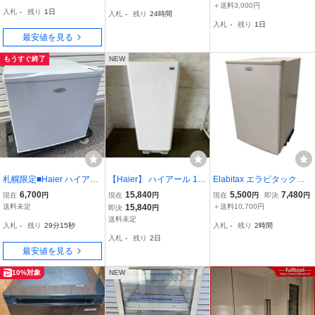
R 上開き 冷凍ストッカー
WT A-Stage 中古 小型 動
業務用 縦型 セカンド冷凍
＋送料3,000円
入札
-
残り
1日
入札
-
残り
24時間
動作確認済み チェストフ
作保証 家庭用 清掃済み
庫
入札
-
残り
1日
リーザー
最安値を見る
もうすぐ終了
NEW
札幌限定■Haier ハイアー
【Haier】 ハイアール 1ド
Elabitax エラビタックス
ル 冷凍庫 JF-U40A 冷凍
ア 電気冷凍庫 JF-NUF13
ECF-103 100L 4段引き出
6,700
15,840
5,500
7,480
現在
円
現在
円
現在
円
即決
円
ストッカー 前開き式 38L
2G 2018年製 132L ホワ
し 冷凍庫 中古 楽Z11425
送料未定
15,840
＋送料10,700円
即決
円
イト キッチン家電 生活家
033
送料未定
入札
-
残り
29分14秒
入札
-
残り
2時間
電 A2594
入札
-
残り
2日
最安値を見る
10%対象
NEW