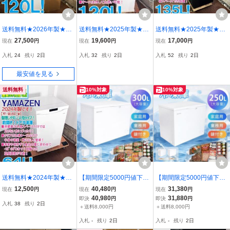
送料無料★2026年製★新
送料無料★2025年製★新
送料無料★2025年製★極
品未使用★アイリスオー
品未使用 ★IRIS OHYAMA
上超美品 中古★TOSHIB
27,500
19,600
17,000
現在
円
現在
円
現在
円
ヤマ 120L「スキマック
120L 急速冷凍モード搭
A/東芝 135L おいしく保
入札
24
残り
2日
入札
32
残り
2日
入札
52
残り
2日
ス」狭い所でも設置でき
載！スリムタイプ！1ドア
存!設置もコンパクトな大
る！スリム冷凍庫【KUS
冷凍庫【KUSN-S12C-
容量! 前開き1ドア冷凍庫
最安値を見る
N-S12D-W】GV4Y
W】GVAC
【GF-W14HS-HT】GV6A
送料無料
10%対象
10%対象
送料無料★2024年製★極
【期間限定5000円値下
【期間限定5000円値下
上超美品 中古★山善 64L
げ】冷凍庫 300L 家庭用
げ】冷凍庫 250L 家庭用
12,500
40,480
31,380
現在
円
現在
円
現在
円
食材に合わせて整理しや
業務用 鍵付き ロック バ
業務用 鍵付き ロック バ
40,980
31,880
即決
円
即決
円
入札
38
残り
2日
すい4段タイプ！ 前開き1
スケット付き 1年安心保
スケット付き 1年安心保
＋送料8,000円
＋送料8,000円
ドア冷凍庫【YF-MU60-
証 冷凍 省エネ 温度調整
証 冷凍 省エネ 温度調整
入札
-
残り
2日
入札
-
残り
2日
W】GUXZ
静音 大容量
静音 大容量