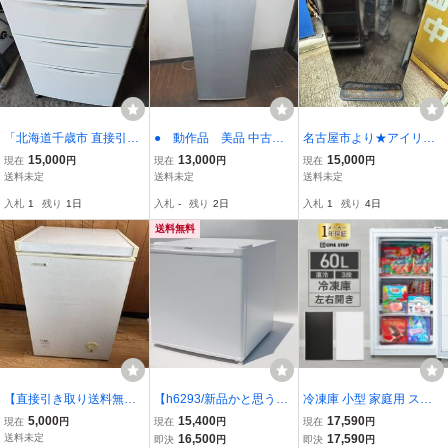
「北海道千歳市 直接引き
● 動作品 美品 中古★P
名古屋市より★アイリス
取り限定」 MITSUBISHI
anasonic 120L 「深型バ
オーヤマ 60L 冷凍庫 IUS
15,000
13,000
15,000
現在
円
現在
円
現在
円
電気冷凍庫 118L 製造年2
スケット」「急凍機能」
D-6B-B ブラック 2025年
送料未定
送料未定
送料未定
007
搭載 冷凍庫【NR-FZ120B
製 右開き 引出し式 冷凍
入札
1
残り
1日
入札
-
残り
2日
入札
1
残り
4日
-S】
ストッカー フリーザー 冷
凍保存
送料無料
【直接引き取り送料無
【h6293/新品かと思うぐ
冷凍庫 小型 家庭用 スリ
料】NORFROST ノーフ
らい綺麗/送料無料】2024
ム 小型 省エネ 前開き 60
5,000
15,400
17,590
現在
円
現在
円
現在
円
ロスト 冷凍庫 94L JH94C
年 1ドア冷凍庫 FZ03A-31
L 高さ80cm 幅40cm 以上
送料未定
16,500
17,590
即決
円
即決
円