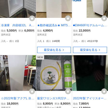
冷凍庫 内容積32L A-S
★動作確認済み★ MITSU
■EM466F/モデルルーム展
TAGE社製 ノンフロンR
BISHI ノンフロン冷凍庫
示使用品/ハイアール/ノン
5,500
6,000
4,990
22,000
現在
円
即決
円
現在
円
現在
円
600A（6H06）
三菱 MF-U12N-W形 121L
フロン電気冷凍庫/JF-NU
送料未定
送料未定
送料未定
冷凍ストッカー 冷凍庫 ホ
F138B/2020年製
入札
-
残り
2日
入札
1
残り
24時間
入札
-
残り
45分36秒
ワイト 1ドア 激安 格安 大
阪 引き取り可
最安値を見る
最安値を見る
NEW
☆2022年製 アクアL 冷凍
最安!フロンガスR22チャ
2022年製 アイリスオーヤ
庫 AQF-SF10K
ージキット簡易マニュア
マ IUSD-6B-B 60L 前開き
18,000
8,900
8,900
7,980
現在
円
現在
円
即決
円
現在
円
ル付き送料600円～。ク
冷凍庫 ブラック 動作確認
送料未定
送料は商品ページ参照