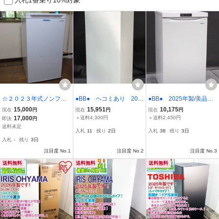
☆２０２３年式ノンフロ
●BB● ヘコミあり 202
●BB● 2025年製/美品
ン冷凍庫 ６０Ｌ☆アイ
5年製 冷凍庫 ファン式
省エネ 冷凍庫 64L 右開
15,000
15,951
10,175
現在
円
現在
円
現在
円
リスオーヤマ☆もちろん
省エネ 静音 Y.F-FU1.20
き 静音 Y.F-M.U60-Wホワ
17,000
＋送料4,300円
＋送料2,450円
即決
円
動作品！！取りに来る人
(管理番号No-JAN8930)
イト（管理番号No-JAN8
送料未定
入札
11
残り
2日
入札
38
残り
3日
歓迎！！！
929)
入札
-
残り
3日
注目度 No.1
注目度 No.2
注目度 No.3
送料無料
送料無料
送料無料