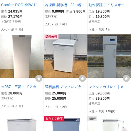
Comfee' RCC199WH 198
冷凍庫 製氷機 32L 幅47.
動作保証 アイリスオーヤ
L 家庭用大型 冷凍庫 2026
5cm 前開き ミニ 小型 家
マ ノンフロン冷凍庫 IUS
24,035
9,800
9,800
19,800
現在
円
現在
円
即決
円
現在
円
年製 箱なし コンフィー
庭用 コンパクト RCD40
N-S12B-W 1ドア 右開き
27,170
送料未定
19,800
即決
円
即決
円
中古 美品 楽 T11515144
WH1JP(E) ホワイト 冷
120L 2026年製 凹みあり
＋送料7,740円
送料未定
入札
-
残り
6日
蔵庫としても使用可
079058 C/24159
入札
-
残り
1日
入札
-
残り
7日
送料無料
☆087 三菱 １ドア冷凍
送料無料 ノンフロン冷凍
フクシマガリレイ｜メデ
庫 MF-U14H-W
庫【中古】動作保証 comf
ィカルフリーザー｜FMF-
28,000
25,080
39,800
現在
円
現在
円
現在
円
ee CU83WH 86L 2025年
301F｜2018年製｜－2
送料未定
25,080
39,800
即決
円
即決
円
製 ホワイト 右開き 3分割
0℃｜縦型｜低温フリーザ
送料未定
入札
-
残り
1日
入札
-
残り
2日
078039 B/24098
ー
入札
-
残り
24時間
もうすぐ終了
NEW