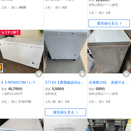
12,800
即決
円
ーラーガスR-22古いエア
済み 1ドア 家庭用
送料は商品ページ参照
入札
-
残り
3時間
入札
-
残り
6日
コン復活！旧車、羽生市
入札
-
残り
1日
最安値を見る
もうすぐ終了
§【 REMACOM / レマコ
S771H【通電確認済み・
冷凍庫100L 直接引き取
ム RCY-405 405L 冷凍ス
未使用】YAMAZEN 山善
りのみ発送無し
40,700
5,500
500
現在
円
現在
円
現在
円
トッカー 冷凍庫 急速冷凍
冷凍庫 YF-C70（W）
＋送料16,960円
送料未定
送料は商品ページ参照
機能付 LED照明 業務用品
入札
-
残り
27分26秒
入札
29
残り
2日
入札
-
残り
1日
厨房機器】R02056
最安値を見る