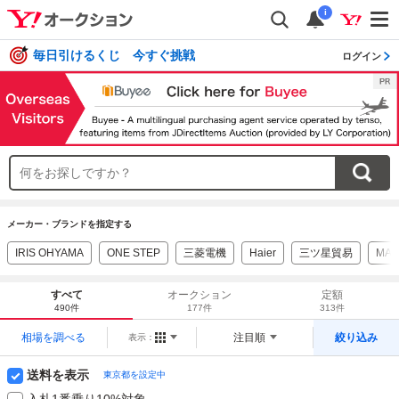
i
毎日引けるくじ 今すぐ挑戦
ログイン
メーカー・ブランドを指定する
IRIS OHYAMA
ONE STEP
三菱電機
Haier
三ツ星貿易
MAX
すべて
オークション
定額
490件
177件
313件
相場を調べる
注目順
絞り込み
表示：
送料を表示
東京都を設定中
入札1番乗り10%対象