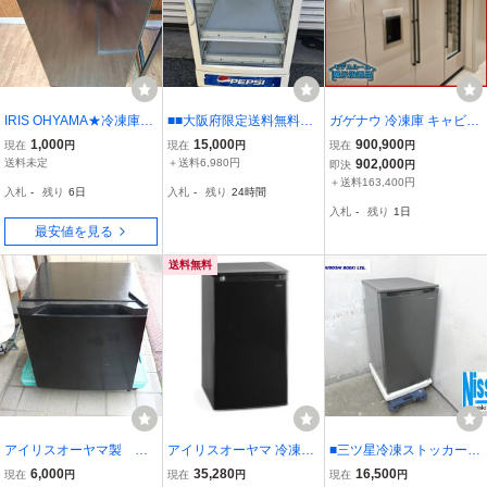
IRIS OHYAMA★冷凍庫★I
■■大阪府限定送料無料★
ガゲナウ 冷凍庫 キャビネ
USD-6A-B★60L★ノンフ
即日発送 SANYO★SMR-
ット付き ビルトイン モデ
1,000
15,000
900,900
現在
円
現在
円
現在
円
ロン冷凍庫★2020年製★
C75CH3★卓上型 HOT&
ルルーム展示品 特注品 高
送料未定
＋送料6,980円
902,000
即決
円
ワンドア 3段冷凍
COLD 温蔵 冷蔵 ショーケ
級キッチン設備 モダン 12
＋送料163,400円
入札
-
残り
6日
入札
-
残り
24時間
ース 68L 100V サンヨー
2022UM-C01 K-K
入札
-
残り
1日
三洋【動作確認済み】
最安値を見る
送料無料
アイリスオーヤマ製 冷
アイリスオーヤマ 冷凍庫
■三ツ星冷凍ストッカー・
凍 冷蔵 ２０２４年
60L ブラック IUSD-6B-B
EDF-85F・ファン式・21
6,000
35,280
16,500
現在
円
現在
円
現在
円