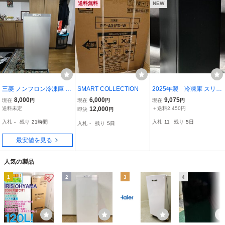
送料無料
NEW
三菱 ノンフロン冷凍庫 M
SMART COLLECTION
2025年製 冷凍庫 スリム
F-U12D-S1 121L 2019年
右開き 70L Y.F-SFU.70(B)
8,000
6,000
9,075
現在
円
現在
円
現在
円
製 動作品 引取限定 札幌
ファン式 自動霜取り 省エ
送料未定
12,000
＋送料2,450円
即決
円
業務用 厨房用 ストッカー
ネ 静音（管理番号No-JA
入札
-
残り
21時間
入札
11
残り
5日
入札
-
残り
5日
フリーザー 冷蔵庫 中
N8924)
古 札幌市北区
最安値を見る
人気の製品
1
2
3
4