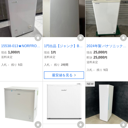
15538-013★NORFROST
1円出品【ジャンク】BES
2024年製 パナソニック P
ノーフロスト ノンフロン
TEK BTLD109 前開き式
anasonic 冷凍ストッカー
1,000
1
25,000
現在
円
現在
円
現在
円
冷凍庫 チェスト フリーザ
冷凍庫 本体
SCR-CDS45 43L スライ
送料未定
送料未定
25,000
即決
円
ー ストッカー 上開き 直
ド扉 業務用 直冷式 動作
送料未定
入札
-
残り
5日
入札
-
残り
2時間
冷式 型式年代不明 ホワイ
確認済み
入札
-
残り
5日
ト 通電確認済★
最安値を見る
NEW