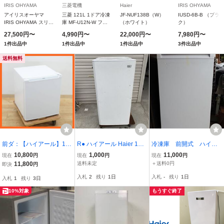
IRIS OHYAMA
三菱電機
Haier
IRIS OHYAMA
アイリスオーヤマ
三菱 121L 1ドア冷凍
JF-NUF138B（W）
IUSD-6B-B （ブラ
IRIS OHYAMA スリム
庫 MF-U12N-W ファ
（ホワイト）
ク）
冷凍庫 120L ホワイト
ン式 CB0724 自動霜
27,500円〜
4,990円〜
22,000円〜
7,980円〜
KUSN-S12D-W （大
取り 右開き
1件出品中
1件出品中
1件出品中
3件出品中
型）
送料無料
前ダ：【ハイアール】1ド
R● ハイアール Haier 1ド
冷凍庫 前開式 ハイア
ア 冷凍庫 33L JF-NU33A
ア冷凍庫 100L 冷凍庫 JF-
ール 82L JF-NU82A
10,800
1,000
11,000
現在
円
現在
円
現在
円
2023年 前開き式 耐熱性
NU100E 前開き式 ホワイ
引取お願いします
11,800
送料未定
＋送料0円
即決
円
能天板 直冷式 スリム ★
ト 埼玉県さいたま市岩槻
入札
2
残り
1日
入札
-
残り
1日
入札
1
残り
3日
送料無料★
区にて直接お引取り大歓
迎
10%対象
もうすぐ終了