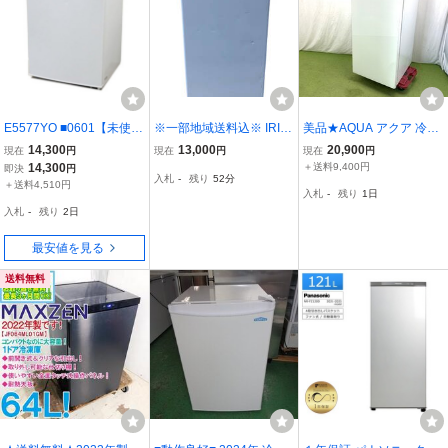
E5577YO ■0601【未使用
※一部地域送料込※ IRIS
美品★AQUA アクア 冷凍
品】冷凍庫 86L 右開き 1
OHYAMA アイリスオーヤ
庫 右開き 1ドア ガラスド
14,300
13,000
20,900
現在
円
現在
円
現在
円
ドア コンフィー RCU83
マ 2021年製 冷凍庫 IUSD
ア 134L 急速冷凍 耐熱ト
14,300
＋送料9,400円
即決
円
入札
-
残り
51分59秒
WH(E) 25年製 温度調節4
-6B-W 60L
ップテーブル 閉め忘れ防
＋送料4,510円
入札
-
残り
1日
段階家電
止 AQF-GS13N 2024年製
入札
-
残り
2日
d8002N
最安値を見る
送料無料