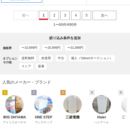
前へ
1
2
3
4
5
次へ
1〜60件/490件
絞り込み条件を追加
〜10,999円
〜20,999円
〜31,999円
価格帯
送料無料
未使用
中古
個人（Yahoo!オークション）
オプション
その他
ストア
新着
人気のメーカー・ブランド
1
2
3
4
5
IRIS OHYAMA
ONE STEP
三菱電機
Haier
三ツ
アイリスオーヤマ
ワンステップ
ハイアール