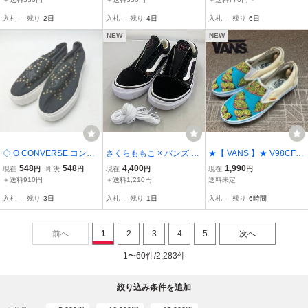
ィース JPN：22. 中古 古
入札
-
残り
2日
入札
-
残り
4日
入札
-
残り
6日
着 0403
NEW
NEW
◇ Θ CONVERSE コンバ
さくらももこ × バンズ オ
★【 VANS 】★ V98CF N
ース スタッズデザイン ス
ールドスクール コジコジ
ATAL/Dスリッポン スニー
548
548
4,400
1,990
現在
円
即決
円
現在
円
現在
円
ニーカー サイズ37 ブラッ
V36CF COJICOJI サイズ:
カー★サイズ24
＋送料910円
＋送料1,210円
送料未定
ク系 レディース E
24cm MOMOKO SAKUR
入札
-
残り
3日
入札
-
残り
1日
入札
-
残り
6時間
A × Vans Old Skool (店
番：059103)
前へ
1
2
3
4
5
次へ
1〜60件/2,283件
絞り込み条件を追加