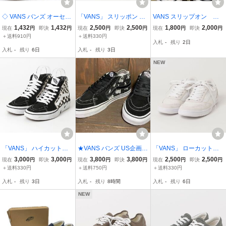
◇ VANS バンズ オーセン
「VANS」 スリッポン 22.
VANS スリップオン ド
ティック スニーカー シュ
5cm ブルー レディース
ット&ボーダー モノトー
1,432
1,432
2,500
2,500
1,800
2,000
現在
円
即決
円
現在
円
即決
円
現在
円
即決
円
ーズ サイズ25.0cm オフ
ン 22.5cm KIDS & LADI
＋送料910円
＋送料330円
入札
-
残り
2日
ホワイト レディース
ES
入札
-
残り
6日
入札
-
残り
3日
NEW
「VANS」 ハイカットス
★VANS バンズ US企画 S
「VANS」 ローカットス
ニーカー 24.5cm ブラッ
K8 MID スケート ミッド
ニーカー 23.5cm ホワイ
3,000
3,000
3,800
3,800
2,500
2,500
現在
円
即決
円
現在
円
即決
円
現在
円
即決
円
ク レディース
黒×白 SKULL CHERRY 2
ト レディース
＋送料330円
＋送料750円
＋送料330円
3.0cm Used 検 オールド
入札
-
残り
3日
入札
-
残り
8時間
入札
-
残り
6日
スクール ハーフキャブ
NEW