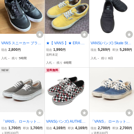
VANS スニーカー ブラッ
★【 VANS 】★ ERA キ
VANS(バンズ) Skate Style
ク レオパード柄 ローカッ
ャンバス レディーススニ
53 Beatrice Domond スケ
2,800
1,990
5,269
5,269
現在
円
現在
円
現在
円
即決
円
ト
ーカー★サイズ 23
ート スタイル スニ 中古
送料未定
入札
-
残り
5時間
入札
-
残り
6日
古着 0426
入札
-
残り
6時間
NEW
送料無料
「VANS」 ローカットス
VANS(バンズ) AUTHENTI
「VANS」 ローカットス
ニーカー 24.5cm グレー
C オーセンティック チェ
ニーカー 24cm ブルー レ
1,700
1,700
4,169
4,169
2,700
2,700
現在
円
即決
円
現在
円
即決
円
現在
円
即決
円
レディース
リー柄 レディース JPN：
ディース
＋送料330円
＋送料330円