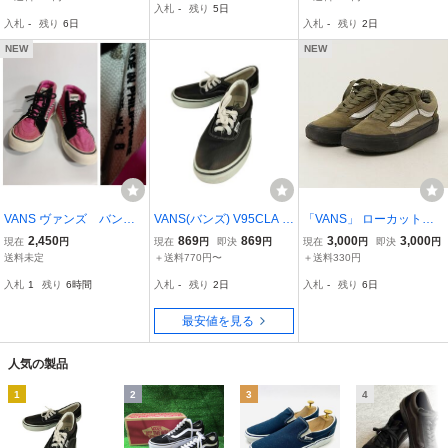
入札
-
残り
5日
23.5 中古 古着 0224
入札
-
残り
6日
入札
-
残り
2日
NEW
NEW
VANS ヴァンズ バン
VANS(バンズ) V95CLA E
「VANS」 ローカットス
ズ luellaルエラ ホット
RA BLACK レディース JP
ニーカー 23.5cm グリー
2,450
869
869
3,000
3,000
現在
円
現在
円
即決
円
現在
円
即決
円
ピンク×黒 チェッカーラ
N：23 中古 古着 0151
ン レディース
送料未定
＋送料770円〜
＋送料330円
イン入り SK-8 ハイカッ
入札
1
残り
6時間
入札
-
残り
2日
入札
-
残り
6日
トスニーカー WS 8
最安値を見る
人気の製品
1
2
3
4