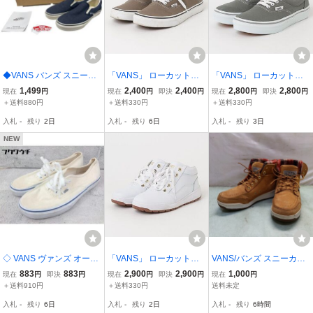
◆VANS バンズ スニーカ
「VANS」 ローカットス
「VANS」 ローカットス
ー V98CF HMP SLIPON
ニーカー 25.5cm ブラウ
ニーカー 22.5cm グレー
1,499
2,400
2,400
2,800
2,800
現在
円
現在
円
即決
円
現在
円
即決
円
スリッポン ネイビー×ホ
ン レディース
レディース
＋送料880円
＋送料330円
＋送料330円
ワイト 24cm 靴 箱有 中古
入札
-
残り
2日
入札
-
残り
6日
入札
-
残り
3日
品◆kyKA21369N
NEW
◇ VANS ヴァンズ オーセ
「VANS」 ローカットス
VANS/バンズ スニーカー
ンティック スニーカー シ
ニーカー 23.5cm ホワイ
ブーツ V2621 27.5cm ハ
883
883
2,900
2,900
1,000
現在
円
即決
円
現在
円
即決
円
現在
円
ューズ サイズ22.5cm ア
ト レディース
イカット ブラウン ティン
＋送料910円
＋送料330円
送料未定
イボリー レディース
バ風
入札
-
残り
6日
入札
-
残り
2日
入札
-
残り
6時間