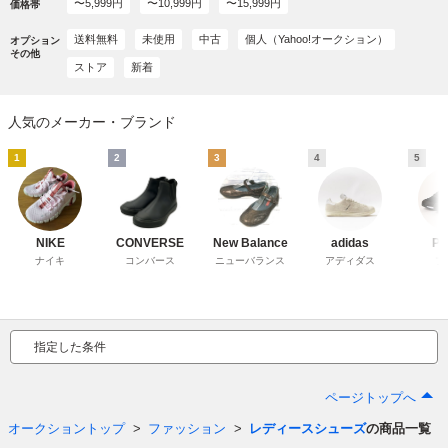
〜5,999円
〜10,999円
〜15,999円
価格帯
送料無料
未使用
中古
個人（Yahoo!オークション）
オプション
その他
ストア
新着
人気のメーカー・ブランド
1
2
3
4
5
NIKE
CONVERSE
New Balance
adidas
P
ナイキ
コンバース
ニューバランス
アディダス
プ
指定した条件
ページトップへ
オークショントップ
ファッション
レディースシューズ
の商品一覧