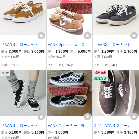
「VANS」 ローカットス
VANS Sports Low ロー
「VANS」 ローカットス
ニーカー 25.5cm ブラウ
カットスニーカー【新同
ニーカー 25cm ネイビー
3,000
3,000
4,300
5,000
1,800
1,800
現在
円
即決
円
現在
円
即決
円
現在
円
即決
円
ン レディース
品】23cm ブラウン レ
レディース
＋送料330円
＋送料810円
＋送料330円
ディース バンズ
入札
-
残り
6日
入札
-
残り
7時間
入札
-
残り
4日
NEW
送料無料
鑑定付き
「VANS」 ローカットス
VANS スニーカー 未使
新品 VANS スニーカー
ニーカー 24cm ブラック
用 26.0cm
ERA スエード 23ｃ
5,100
5,100
3,000
3,380
3,380
現在
円
即決
円
現在
円
現在
円
即決
円
レディース
ｍ VN0A5KX5BEF 本
＋送料330円
送料未定