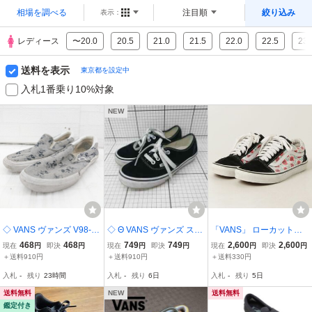
相場を調べる
注目順
絞り込み
表示：
レディース
〜20.0
20.5
21.0
21.5
22.0
22.5
23.
送料を表示
東京都を設定中
入札1番乗り10%対象
NEW
◇ VANS ヴァンズ V98-5
◇ Θ VANS ヴァンズ スニ
「VANS」 ローカットス
9CL Mickey スリッポンシ
ーカーシューズ ブラック
ニーカー 24.5cm ホワイ
468
468
749
749
2,600
2,600
現在
円
即決
円
現在
円
即決
円
現在
円
即決
円
ューズ サイズ23.5ｃｍ グ
系 22.5cm E
ト レディース
＋送料910円
＋送料910円
＋送料330円
レー レディース P
入札
-
残り
23時間
入札
-
残り
6日
入札
-
残り
5日
送料無料
NEW
送料無料
鑑定付き