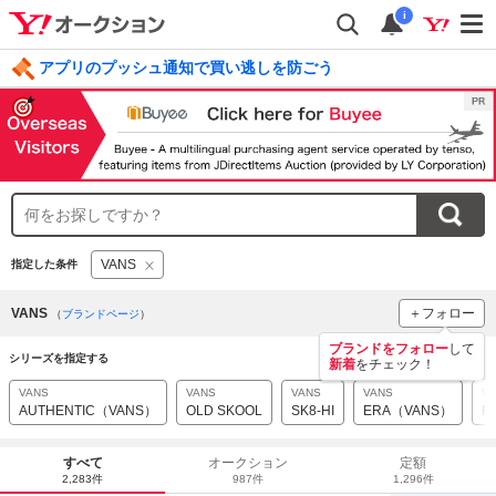
i
アプリのプッシュ通知で買い逃しを防ごう
毎日引けるくじ 今すぐ挑戦
ログイン
VANS
指定した条件
VANS
＋フォロー
（
ブランドページ
）
ブランドをフォロー
して
シリーズを指定する
新着
をチェック！
VANS
VANS
VANS
VANS
V
AUTHENTIC（VANS）
OLD SKOOL
SK8-HI
ERA（VANS）
F
すべて
オークション
定額
2,283件
987件
1,296件