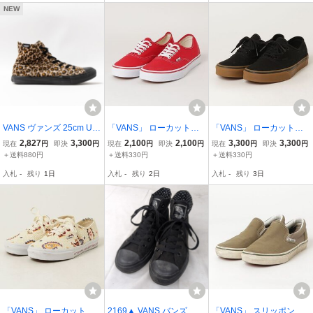
NEW
VANS ヴァンズ 25cm US
「VANS」 ローカットス
「VANS」 ローカットス
7 レディース ハイカット
ニーカー 27.0cm レッド
ニーカー 25.5cm ブラッ
2,827
3,300
2,100
2,100
3,300
3,300
現在
円
即決
円
現在
円
即決
円
現在
円
即決
円
スニーカー CLASSIC SK
レディース
ク レディース
＋送料880円
＋送料330円
＋送料330円
OOL HI クラシックスクー
入札
-
残り
1日
入札
-
残り
2日
入札
-
残り
3日
ルハイ 豹柄 ベージュ ブ
ラック イエロー
「VANS」 ローカットス
2169▲ VANS バンズ レ
「VANS」 スリッポン 25