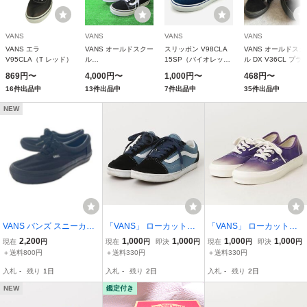
VANS
VANS
VANS
VANS
VANS エラ
VANS オールドスクー
スリッポン V98CLA
VANS オールドスク
V95CLA（T レッド）
ル
15SP（バイオレッ
ル DX V36CL プラ
VN000D3HY28/VN-
ト）
（B グレー）
869円〜
4,000円〜
1,000円〜
468円〜
0D3HY28（ブラック/
16件出品中
13件出品中
7件出品中
35件出品中
ホワイト）
NEW
VANS バンズ スニーカー
「VANS」 ローカットス
「VANS」 ローカットス
size23/ブラック
ニーカー 23cm ブルー レ
ニーカー 23cm パープル
2,200
1,000
1,000
1,000
1,000
現在
円
現在
円
即決
円
現在
円
即決
円
ディース
レディース
＋送料800円
＋送料330円
＋送料330円
入札
-
残り
1日
入札
-
残り
2日
入札
-
残り
2日
NEW
鑑定付き