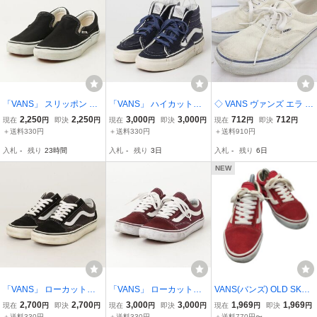
「VANS」 スリッポン 25
「VANS」 ハイカットス
◇ VANS ヴァンズ エラ E
cm ブラック レディース
ニーカー 24cm ブルー レ
RA スニーカー シューズ
2,250
2,250
3,000
3,000
712
712
現在
円
即決
円
現在
円
即決
円
現在
円
即決
円
ディース
23.5cm アイボリー レデ
＋送料330円
＋送料330円
＋送料910円
ィース E
入札
-
残り
23時間
入札
-
残り
3日
入札
-
残り
6日
NEW
「VANS」 ローカットス
「VANS」 ローカットス
VANS(バンズ) OLD SKO
ニーカー 23.5cm ブラッ
ニーカー 22.5cm レッド
OL オールドスクール ロ
2,700
2,700
3,000
3,000
1,969
1,969
現在
円
即決
円
現在
円
即決
円
現在
円
即決
円
ク レディース
レディース
ーカットスニーカー レデ
＋送料330円
＋送料330円
＋送料770円〜