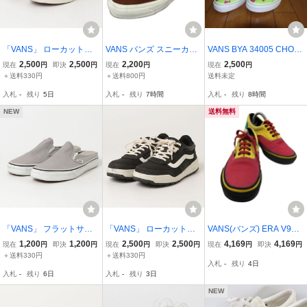
「VANS」 ローカットス
VANS バンズ スニーカー
VANS BYA 34005 CHOC
ニーカー 24.5cm ベージ
size23.5cm/ブラウン
OBI 6 by A クレヨンしん
2,500
2,500
2,200
2,500
現在
円
即決
円
現在
円
現在
円
ュ レディース
ちゃん
＋送料330円
＋送料800円
送料未定
入札
-
残り
5日
入札
-
残り
7時間
入札
-
残り
8時間
NEW
送料無料
「VANS」 フラットサン
「VANS」 ローカットス
VANS(バンズ) ERA V95
ダル 23.5cm グレー レデ
ニーカー 24.5cm ブラッ
RASTA PACK エラ ラスタ
1,200
1,200
2,500
2,500
4,169
4,169
現在
円
即決
円
現在
円
即決
円
現在
円
即決
円
ィース
ク レディース
ー パック スニーカー レ
＋送料330円
＋送料330円
入札
-
残り
4日
ディース 中古 古着 1000
入札
-
残り
6日
入札
-
残り
3日
NEW