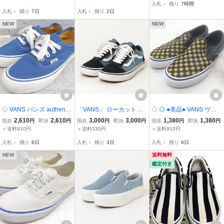
入札
-
残り
7時間
革 バンズ シンプル
入札
-
残り
7日
入札
-
残り
2日
（パープル）
NEW
NEW
◇ VANS バンズ authentic
「VANS」 ローカットス
◇ ◎ ●美品● VANS ヴァ
オーセンティック スニー
ニーカー 25cm ブルー レ
ンズ タグ付き チェック
2,610
2,610
3,000
3,000
1,380
1,380
現在
円
即決
円
現在
円
即決
円
現在
円
即決
円
カー シューズ 24ｃｍ ブ
ディース
スリッポン シューズ サイ
＋送料910円
＋送料330円
＋送料910円
ルー レディース
ズ 23cm ブラック ベージ
入札
-
残り
6日
入札
-
残り
3日
入札
-
残り
6日
ュ レディース P
NEW
送料無料
鑑定付き