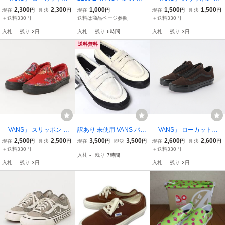
ニーカー 23.5cm ホワイ
ディース サイズ22.5 スニ
cm グリーン レディース
2,300
2,300
1,000
1,500
1,500
現在
円
即決
円
現在
円
現在
円
即決
円
ト レディース
ーカー ブラック 靴 シュ
＋送料330円
送料は商品ページ参照
＋送料330円
ーズ ハイカットスニーカ
入札
-
残り
2日
入札
-
残り
6時間
入札
-
残り
3日
ー
送料無料
「VANS」 スリッポン 24
訳あり 未使用 VANS バン
「VANS」 ローカットス
cm レッド レディース
ズ LOAFER スエード ロ
ニーカー 23cm ブラウン
2,500
2,500
3,500
3,500
2,600
2,600
現在
円
即決
円
現在
円
即決
円
現在
円
即決
円
ーファー スニーカー 23
レディース
＋送料330円
＋送料330円
入札
-
残り
7時間
ホワイト
入札
-
残り
3日
入札
-
残り
2日