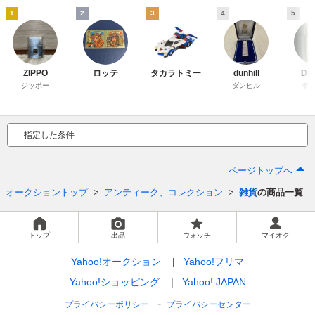
1
2
3
4
5
ZIPPO
ロッテ
タカラトミー
dunhill
DU
ジッポー
ダンヒル
デ
指定した条件
ページトップへ
オークショントップ
アンティーク、コレクション
雑貨
の商品一覧
トップ
出品
ウォッチ
マイオク
Yahoo!オークション
Yahoo!フリマ
Yahoo!ショッピング
Yahoo! JAPAN
プライバシーポリシー
プライバシーセンター