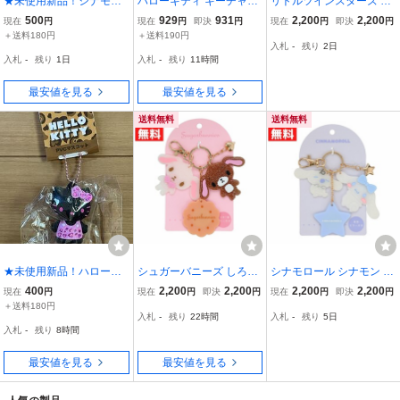
★未使用新品！シナモロ
ハローキティ キーチャー
リトルツインスターズ キ
ール☆立体キーホルダー
ム ハートシェイカーキー
キララ ラメチャームアク
500
929
931
2,200
2,200
現在
円
現在
円
即決
円
現在
円
即決
円
☆定価990円送料180円★
ホルダー サンリオ 山野紙
セサリー サンリオ ラメ仕
＋送料180円
＋送料190円
入札
-
残り
2日
業 プレゼント キャラクタ
様 星型ミラー付き アクセ
入札
-
残り
1日
入札
-
残り
11時間
ー グッズ
サリー
最安値を見る
最安値を見る
送料無料
送料無料
★未使用新品！ハローキ
シュガーバニーズ しろう
シナモロール シナモン ラ
ティ☆ヒョウ柄シリーズ
さ くろうさ ラメチャーム
メチャームアクセサリー
400
2,200
2,200
2,200
2,200
現在
円
現在
円
即決
円
現在
円
即決
円
☆PVCマスコット マスコ
アクセサリー サンリオ ラ
サンリオ ラメ仕様 星型ミ
＋送料180円
入札
-
残り
22時間
入札
-
残り
5日
ットキーホルダー☆ブラ
メ仕様 ミラー付き アクセ
ラー付き アクセサリー キ
入札
-
残り
8時間
ック☆送料180円★
サリー
ーチャーム
最安値を見る
最安値を見る