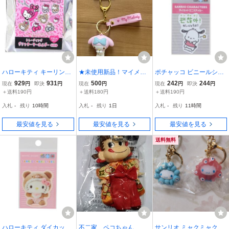
ハローキティ キーリング
★未使用新品！マイメロ
ポチャッコ ビニールシー
トレーディンググリッタ
ディ☆立体キーホルダー
ル ハングルミニステッカ
929
931
500
242
244
現在
円
即決
円
現在
円
現在
円
即決
円
ーキーホルダー 全8種 ギ
☆定価990円送料180円★
ー ケンチャナ！ だいじょ
＋送料190円
＋送料180円
＋送料190円
ャルアート サンリオ カミ
うぶ！ サンリオ ゼネラル
入札
-
残り
10時間
入札
-
残り
1日
入札
-
残り
11時間
オジャパン コレクション
ステッカー 韓国語 耐水耐
雑貨
光
最安値を見る
最安値を見る
最安値を見る
送料無料
ハローキティ ダイカット
不二家 ペコちゃん マ
サンリオ ミャクミャク シ