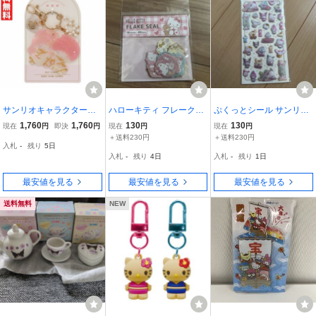
サンリオキャラクターズ
ハローキティ フレークシ
ぷくっとシール サンリオ
Baby Pinkシリーズ チャ
ール サンリオ 40ピース
キャラクターズ レトロ喫
1,760
1,760
130
130
現在
円
即決
円
現在
円
現在
円
ーム リトルツインスター
シール
茶 サンリオ ダイソー
＋送料230円
＋送料230円
入札
-
残り
5日
ズ アクセサリー キキララ
入札
-
残り
4日
入札
-
残り
1日
最安値を見る
最安値を見る
最安値を見る
送料無料
NEW