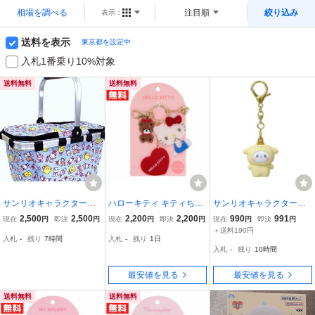
相場を調べる
注目順
絞り込み
表示：
送料を表示
東京都を設定中
入札1番乗り10%対象
送料無料
送料無料
サンリオキャラクターズ
ハローキティ キティちゃ
サンリオキャラクターズx
ひんやりバスケット 保冷
ん タイニーチャム ラメチ
もちもちぱんだ キーリン
2,500
2,500
2,200
2,200
990
991
現在
円
即決
円
現在
円
即決
円
現在
円
即決
円
バッグ 折りたたみ
ャームアクセサリー サン
グ ミニフィギュアキーホ
＋送料190円
入札
-
残り
7時間
入札
-
残り
1日
リオ ラメ仕様 ハートミラ
ルダー ポムポムプリン サ
入札
-
残り
10時間
ー付き アクセサリー
ンリオ カミオジャパン プ
レゼン
最安値を見る
最安値を見る
送料無料
送料無料