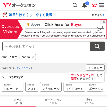
i
毎日引けるくじ 今すぐ挑戦
ログイン
sanrio
指定した条件
sanrio
＋フォロー
（
ブランドページ
）
ブランドをフォロー
して
シリーズを指定する
新着
をチェック！
sanrio
sanrio
sanrio
sanrio
sanrio
ハローキティ
クロミ
シナモロール
マイメロディ
ポチャッコ
すべて
オークション
定額
1,401件
381件
1,020件