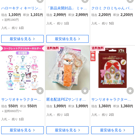
ハローキティ キーリング
「新品未開封品」 ミャク
クロミ クロミちゃん バク
PVCペアキーホルダー ゼ
ミャク キラキラレザーキ
くん ラメチャームアクセ
1,100
1,101
2,999
2,999
2,200
2,200
現在
円
即決
円
現在
円
即決
円
現在
円
即決
円
ブラ柄 サンリオ マスコッ
ーホルダー ポムポムプリ
サリー サンリオ ラメ仕様
＋送料190円
入札
-
残り
1日
入札
-
残り
5日
ト お揃い キャラクター
ン 完売商品 関西万博 大
ハートミラー付き アクセ
入札
-
残り
1日
グッズ
阪万博 EXPO2025
サリー
最安値を見る
最安値を見る
送料無料
送料無料
サンリオキャラクターズ
匿名配送PEZサンリオキ
サンリオキャラクターズ
シークレットアクリルキ
ャラクターズ シークレ
シークレット リボン付き
550
550
1,999
1,999
1,360
1,360
現在
円
即決
円
現在
円
即決
円
現在
円
即決
円
ーホルダー 全8種類 サン
ットチャーム コロコロ
チャームケース １個 何が
＋送料660円〜
入札
-
残り
1日
入札
-
残り
2日
リオ sanrio キャラクター
クリリン
でるかお楽しみ 内側には
入札
-
残り
1日
ミラー付き コンパクトタ
イプ
最安値を見る
最安値を見る
最安値を見る