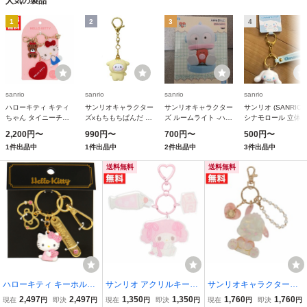
人気の製品
1
2
3
4
sanrio
sanrio
sanrio
sanrio
ハローキティ キティ
サンリオキャラクター
サンリオキャラクター
サンリオ (SANRIO)
ちゃん タイニーチャ
ズxもちもちぱんだ サ
ズ ルームライト -ハン
シナモロール 立体
ム ラメチャームアク
ンリオ キャラクター
ギョドン-
ーホルダー 102881
2,200円〜
990円〜
700円〜
500円〜
セサリー サンリオ ラ
キーリング ミニフィ
FreeSize
1件出品中
1件出品中
2件出品中
3件出品中
メ仕様 ハートミラー
ギュアキーホルダー
付き アクセサリー
ポムポムプリン
送料無料
送料無料
ハローキティ キーホルダ
サンリオ アクリルキーホ
サンリオキャラクターズ
ー ストーン付き立体キー
ルダー マイメロディ キー
Baby Pinkシリーズ チャ
2,497
2,497
1,350
1,350
1,760
1,760
現在
円
即決
円
現在
円
即決
円
現在
円
即決
円