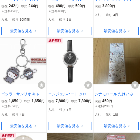
シール ミニステッカー ラ
スコットキーホルダー
ナモロール キーホルダー
242
244
480
500
3,800
現在
円
即決
円
現在
円
即決
円
現在
円
テクマベビー サンリオ ゼ
非売品 ミニフィギュ
なりきり立体マスコット
＋送料190円
＋送料180円
入札
-
残り
3日
ネラルステッカー
ア プリティペコちゃ
マスコットクリアキーホ
入札
-
残り
10時間
入札
-
残り
1日
ん 袴 未開封 新品
ルダー 大阪関西万博 EXP
レトロ 年代物
O2025
最安値を見る
最安値を見る
最安値を見る
送料無料
ゴジラ・サンリオ キャラ
エンジェルハート クロミ
シナモロール たけいみき
クターズ 3連アクリルキ
20周年記念 コラボレーシ
ふち箔クリアシール シー
1,650
1,650
7,800
7,800
450
現在
円
即決
円
現在
円
即決
円
現在
円
ーホルダー (AE) ハローキ
ョンモデル KR24SS レデ
ル サンリオ
＋送料390円
＋送料230円
入札
-
残り
1日
ティ・シナモロール 雑貨
ィース クオーツ 電池式
入札
-
残り
4日
入札
-
残り
1日
/ 東宝 [ 新品 ]
革ベルト ブラック 専用ポ
ーチつき
最安値を見る
最安値を見る
最安値を見る
送料無料