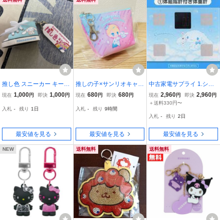
推し色 スニーカー キーリ
推しの子×サンリオキャラ
中古家電サプライ 1.シナ
ング シナモロール
クターズ 船型ミニポーチ
モロール 体組成計付き体
1,000
1,000
680
680
2,960
2,960
現在
円
即決
円
現在
円
即決
円
現在
円
即決
円
【アクア・シナモロー
重計 「サンリオ当りくじ
＋送料330円〜
入札
-
残り
1日
入札
-
残り
9時間
ル】
シナモロール当りくじ」
入札
-
残り
2日
最安値を見る
最安値を見る
最安値を見る
NEW
送料無料
送料無料