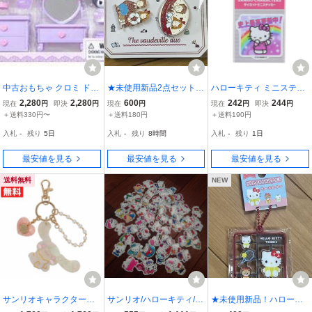
中古おもちゃ クロミ ドー
★未使用新品2点セット！
ハローキティ ミニステッ
ル＆ドレッサー 「サンリ
ザ・ボードビルデュオ
カー ダイカットシール Y
2,280
2,280
600
242
244
現在
円
即決
円
現在
円
現在
円
即決
円
オキャラクターズ」 サン
ふたりのLOOKBOOK☆ピ
2K 史上最高更新中！ サ
＋送料330円〜
＋送料180円
＋送料190円
リオショップ限定
ンズセット☆定価1,100円
ンリオ
入札
-
残り
5日
入札
-
残り
8時間
入札
-
残り
1日
送料180円★
最安値を見る
最安値を見る
最安値を見る
送料無料
NEW
サンリオキャラクターズ
サンリオ/ハローキティ/シ
★未使用新品！ハローキ
Baby Pinkシリーズ チャ
ール/ステッカー/ダイカッ
ティ☆キーチェーン プラ