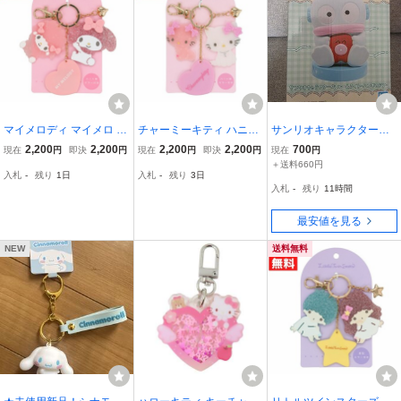
マイメロディ マイメロ マ
チャーミーキティ ハニー
サンリオキャラクター
イスウィートピアノ ラメ
キュート ラメチャーム サ
ズ ルームライト ハン
2,200
2,200
2,200
2,200
700
現在
円
即決
円
現在
円
即決
円
現在
円
チャームアクセサリー サ
ンリオ ラメ仕様 ミラー付
ギョドン
＋送料660円
入札
-
残り
1日
入札
-
残り
3日
ンリオ ラメ仕様 ミラー付
き アクセサリー 小物 ラ
入札
-
残り
11時間
き アクセサリー
メ
最安値を見る
NEW
送料無料