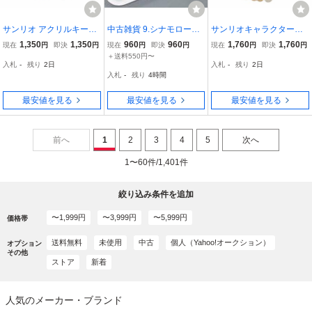
サンリオ アクリルキーホ
中古雑貨 9.シナモロール
サンリオキャラクターズ
ルダー シナモロール シナ
トレイ ピンク 「サンリオ
Baby Pinkシリーズ チャ
1,350
1,350
960
960
1,760
1,760
現在
円
即決
円
現在
円
即決
円
現在
円
即決
円
モン キーホルダー 鍵 パ
当りくじ シナモロール当
ーム クロミ アクセサリー
＋送料550円〜
入札
-
残り
2日
入札
-
残り
2日
ステルカラー ガーリー
りくじ」
ピンク×ホワイト 大人っ
入札
-
残り
4時間
ぽかわいい
最安値を見る
最安値を見る
最安値を見る
前へ
1
2
3
4
5
次へ
1〜60件/1,401件
絞り込み条件を追加
〜1,999円
〜3,999円
〜5,999円
価格帯
送料無料
未使用
中古
個人（Yahoo!オークション）
オプション
その他
ストア
新着
人気のメーカー・ブランド