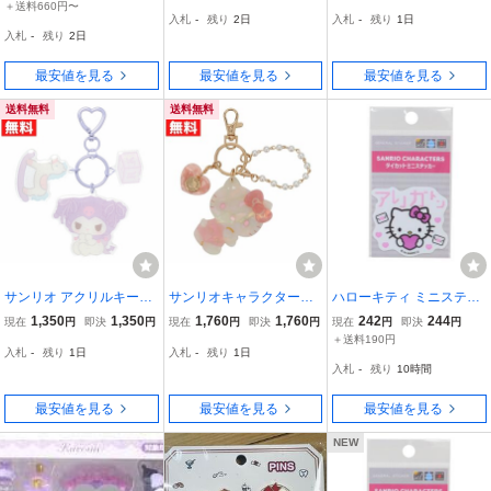
ホルダー ピンク おしゃれ
ホルダー 鍵 マイメロ パ
ーム ポチャッコ アクセサ
＋送料660円〜
入札
-
残り
2日
入札
-
残り
1日
かわいい サンリオ sanrio
ステルカラー ガーリー リ
リー ピンク×ホワイト 大
入札
-
残り
2日
キャラクター
ボン
人っぽかわいい
最安値を見る
最安値を見る
最安値を見る
送料無料
送料無料
サンリオ アクリルキーホ
サンリオキャラクターズ
ハローキティ ミニステッ
ルダー クロミ キーホルダ
Baby Pinkシリーズ チャ
カー ダイカットシール Y
1,350
1,350
1,760
1,760
242
244
現在
円
即決
円
現在
円
即決
円
現在
円
即決
円
ー 鍵 パステルカラー ガ
ーム ハローキティ キティ
2K アリガトン サンリオ
＋送料190円
入札
-
残り
1日
入札
-
残り
1日
ーリー リボン
ちゃん アクセサリー ピン
キャラクター
入札
-
残り
10時間
ク×ホワイト 大人かわい
い
最安値を見る
最安値を見る
最安値を見る
NEW