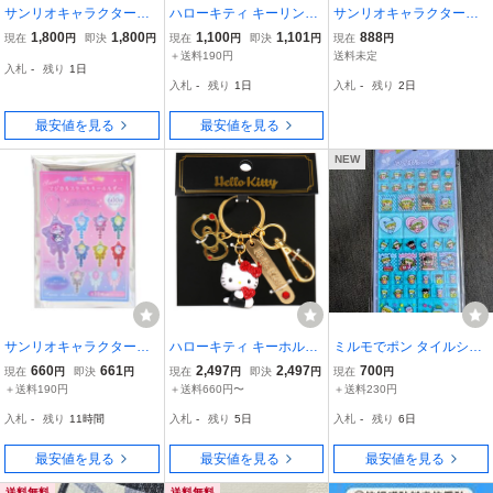
サンリオキャラクターズ
ハローキティ キーリング
サンリオキャラクターズ
シークレットティーポッ
PVCペアキーホルダー 日
宝船 大集合 開運 宝くじ
1,800
1,800
1,100
1,101
888
現在
円
即決
円
現在
円
即決
円
現在
円
ト ティーカップ ハー
焼けA サンリオ マスコッ
未開封 ハローキティ 宝く
＋送料190円
送料未定
入札
-
残り
1日
ト形小物入れ クロミ 3
ト お揃い キャラクター
じ券立て 七福神 サンリオ
入札
-
残り
1日
入札
-
残り
2日
種セット
グッズ
キャラクターズ
最安値を見る
最安値を見る
NEW
サンリオキャラクターズ
ハローキティ キーホルダ
ミルモでポン タイルシー
キーチャーム シークレッ
ー ストーン付き立体キー
ル 正規品
660
661
2,497
2,497
700
現在
円
即決
円
現在
円
即決
円
現在
円
トマジカルステッキキー
ホルダー レッド おしゃれ
＋送料190円
＋送料660円〜
＋送料230円
ホルダー 全10種 マジカル
かわいい サンリオ sanrio
入札
-
残り
11時間
入札
-
残り
5日
入札
-
残り
6日
ジュエリー サンリオ ティ
キャラクター
ーズフ
最安値を見る
最安値を見る
最安値を見る
送料無料
送料無料