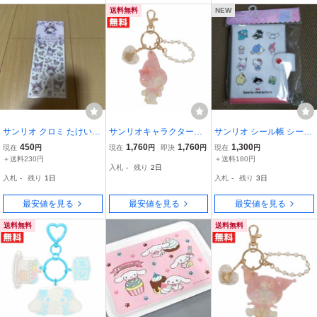
送料無料
NEW
サンリオ クロミ たけいみ
サンリオキャラクターズ
サンリオ シール帳 シール
き ふち箔シール シール
Baby Pinkシリーズ チャ
バインダー ステッカー
450
1,760
1,760
1,300
現在
円
現在
円
即決
円
現在
円
ステッカー
ーム マイメロディ マイメ
＋送料230円
＋送料180円
入札
-
残り
2日
ロ アクセサリー ピンク×
入札
-
残り
1日
入札
-
残り
3日
ホワイト 大人っぽかわい
い
最安値を見る
最安値を見る
最安値を見る
送料無料
送料無料