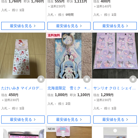
1,760
1,760
555
1,111
400
現在
円
即決
円
現在
円
即決
円
現在
円
ーム シナモロール シナモ
ト/ボム/デコレーション/
スチックモデル風キーホ
＋送料230円
＋送料140円
入札
-
残り
1日
ン アクセサリー ピンク×
カスタム/お洒落/個性的/
ルダー☆テニス☆送料14
入札
-
残り
9時間
入札
-
残り
1日
ホワイト 大人っぽかわい
大量/
0円★
い
最安値を見る
最安値を見る
最安値を見る
送料無料
たけいみき マイメロディ
北海道限定 雪ミク ×
サンリオ クロミ シェイカ
サンリオ ふち箔クリアシ
雪ウサギキティ ラバー
ーステッカーズ２個セッ
450
1,000
1,100
1,299
現在
円
現在
円
即決
円
現在
円
ール シール sanrio ステッ
キーホルダー 新品未使
ト
＋送料230円
＋送料230円
入札
-
残り
2日
カー クリアシール
用
入札
-
残り
1日
入札
-
残り
1日
最安値を見る
最安値を見る
最安値を見る
NEW