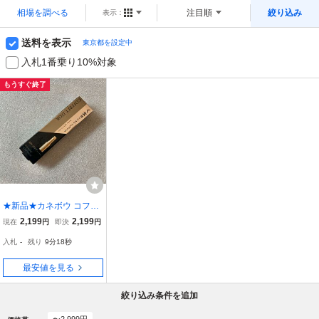
相場を調べる
注目順
絞り込み
表示：
送料を表示
東京都を設定中
入札1番乗り10%対象
もうすぐ終了
★新品★カネボウ コフレ
ドール アイゾーンコンシ
2,199
2,199
現在
円
即決
円
ーラー ファンデーション
入札
-
残り
9分18秒
化粧下地 オールシーズン
用
最安値を見る
絞り込み条件を追加