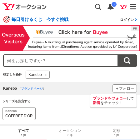
i
毎日引けるくじ 今すぐ挑戦
ログイン
Kanebo
指定した条件
Kanebo
＋フォロー
（
ブランドページ
）
ブランドをフォロー
して
シリーズを指定する
新着
をチェック！
Kanebo
COFFRET D'OR
すべて
オークション
定額
1件
0件
1件