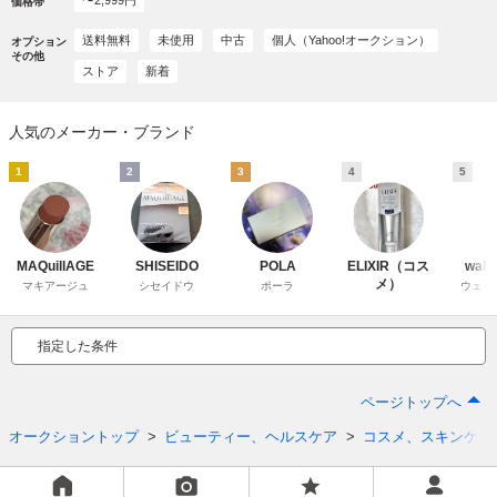
〜2,999円
価格帯
送料無料
未使用
中古
個人（Yahoo!オークション）
オプション
その他
ストア
新着
人気のメーカー・ブランド
1
2
3
4
5
MAQuillAGE
SHISEIDO
POLA
ELIXIR（コス
wak
メ）
マキアージュ
シセイドウ
ポーラ
ウェイ
指定した条件
ページトップへ
オークショントップ
ビューティー、ヘルスケア
コスメ、スキンケア