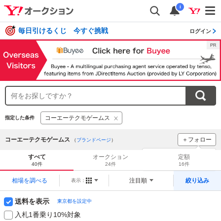
i
毎日引けるくじ 今すぐ挑戦
ログイン
コーエーテクモゲームス
指定した条件
コーエーテクモゲームス
＋フォロー
（
ブランドページ
）
ブランドをフォロー
して
すべて
オークション
定額
新着
をチェック！
40件
24件
16件
相場を調べる
注目順
絞り込み
表示：
送料を表示
東京都を設定中
入札1番乗り10%対象