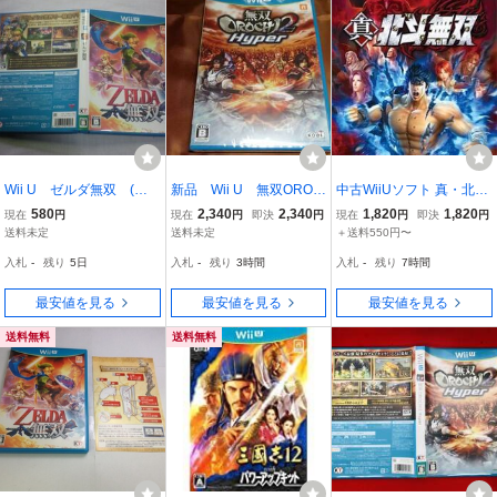
Wii U ゼルダ無双 (ケ
新品 Wii U 無双OROC
中古WiiUソフト 真・北斗
ース・操作説明シート付)
HI2 Hyper
無双
580
2,340
2,340
1,820
1,820
現在
円
現在
円
即決
円
現在
円
即決
円
送料未定
送料未定
＋送料550円〜
入札
-
残り
5日
入札
-
残り
3時間
入札
-
残り
7時間
最安値を見る
最安値を見る
最安値を見る
送料無料
送料無料