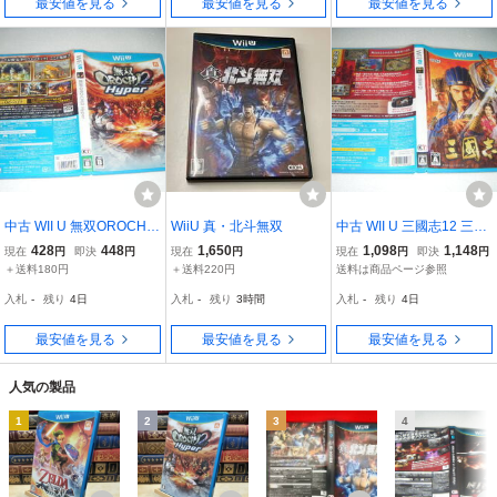
最安値を見る
最安値を見る
最安値を見る
中古 WII U 無双OROCHI2
WiiU 真・北斗無双
中古 WII U 三國志12 三国
Hyper 動作保証 同梱可
志 動作保証 同梱可
428
448
1,650
1,098
1,148
現在
円
即決
円
現在
円
現在
円
即決
円
＋送料180円
＋送料220円
送料は商品ページ参照
入札
-
残り
4日
入札
-
残り
3時間
入札
-
残り
4日
最安値を見る
最安値を見る
最安値を見る
人気の製品
1
2
3
4