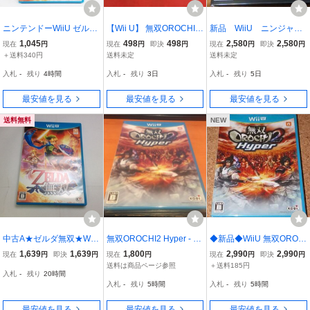
ニンテンドーWiiU ゼルダ
【Wii U】 無双OROCHI2
新品 WiiU ニンジャガ
無双 / 箱・説明書付き / メ
Hyper
イデン 3: Razor's Edge
1,045
498
498
2,580
2,580
現在
円
現在
円
即決
円
現在
円
即決
円
ール便可 / R03491
＋送料340円
送料未定
送料未定
入札
-
残り
4時間
入札
-
残り
3日
入札
-
残り
5日
最安値を見る
最安値を見る
最安値を見る
送料無料
NEW
中古A★ゼルダ無双★Wii
無双OROCHI2 Hyper - Wi
◆新品◆WiiU 無双OROC
Uソフト
i U オロチ2 新品未開封
HI2 Hyper
1,639
1,639
1,800
2,990
2,990
現在
円
即決
円
現在
円
現在
円
即決
円
送料は商品ページ参照
＋送料185円
入札
-
残り
20時間
入札
-
残り
5時間
入札
-
残り
5時間
最安値を見る
最安値を見る
最安値を見る