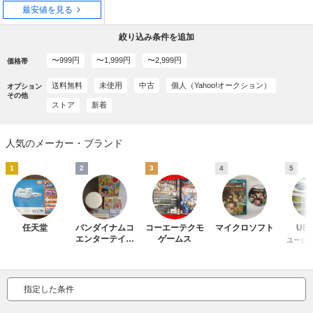
最安値を見る
絞り込み条件を追加
〜999円
〜1,999円
〜2,999円
価格帯
送料無料
未使用
中古
個人（Yahoo!オークション）
オプション
その他
ストア
新着
人気のメーカー・ブランド
1
2
3
4
5
任天堂
バンダイナムコ
コーエーテクモ
マイクロソフト
UBI
エンターテイン
ゲームス
ユービ
メント
指定した条件