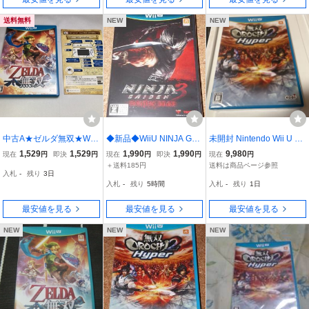
送料無料
NEW
NEW
中古A★ゼルダ無双★Wii
◆新品◆WiiU NINJA GAI
未開封 Nintendo Wii U 無
Uソフト
DEN 3:Razor's Edge ニン
双OROCHI2 HYPER ハイ
1,529
1,529
1,990
1,990
9,980
現在
円
即決
円
現在
円
即決
円
現在
円
ジャガイデン3
パー 無双オロチ2 ニンテ
＋送料185円
送料は商品ページ参照
入札
-
残り
3日
ンドー 本体 任天堂 ウィ
入札
-
残り
5時間
入札
-
残り
1日
ーユー ゲームソフト 未使
用品 新品
最安値を見る
最安値を見る
最安値を見る
NEW
NEW
NEW