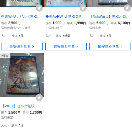
中古WiiU：ゼルダ無双
◆美品◆WiiU 無双ＯＲＯ
【新品Wii U】無双オロチ
ZELDA無双
ＣＨＩ２ Ｈｙｐｅｒ
2ハイパー 無双OROCHI2
2,500
1,990
1,990
5,900
6,100
現在
円
現在
円
即決
円
現在
円
即決
円
Hyper
送料は商品ページ参照
＋送料185円
送料未定
入札
-
残り
6日
入札
-
残り
5時間
入札
-
残り
6日
最安値を見る
最安値を見る
最安値を見る
NEW
【Wii U】ゼルダ無双
1,500
1,700
現在
円
即決
円
送料未定
入札
-
残り
5日