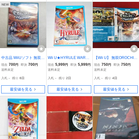
NEW
中古品 WiiUソフト 無双O
Wii U★HYRULE WARRI
【Wii U】 無双OROCHI2
ROCHI2 Hyper
ORS 海外版 北米版★箱
Hyper 即落札！
700
700
5,999
5,999
750
750
現在
円
即決
円
現在
円
即決
円
現在
円
即決
円
付・説明書付・ソフト付
送料未定
送料未定
送料未定
入札
-
残り
6日
入札
-
残り
2日
入札
-
残り
4日
最安値を見る
最安値を見る
最安値を見る