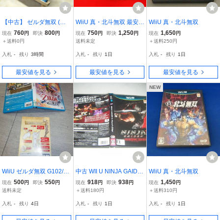
【中古】 ゼルダ無双 (通
WiiU 真・北斗無双 最安販
WiiU 真・北斗無双
常版) - Wii U WiiU 22002
売！ 商品説明必読！！ 綺
760
800
750
1,250
1,650
現在
円
即決
円
現在
円
即決
円
現在
円
0
麗
＋送料0円
送料未定
＋送料250円
入札
-
残り
3時間
入札
-
残り
1日
入札
-
残り
1日
最安値を見る
最安値を見る
最安値を見る
NEW
WiiU ゼルダ無双 G102/43
中古 WII U NINJA GAIDE
WiiU 真・北斗無双
03
N 3： Razor’s Edge 動作
500
550
918
938
1,450
現在
円
即決
円
現在
円
即決
円
現在
円
保証 同梱可
送料未定
＋送料180円
＋送料310円
入札
-
残り
4日
入札
-
残り
1日
入札
-
残り
1日