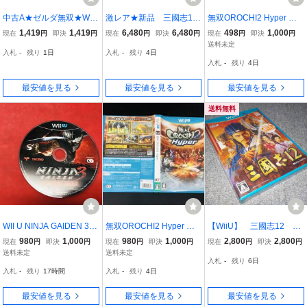
中古A★ゼルダ無双★Wii
激レア★新品 三國志12
無双OROCHI2 Hyper 商
Uソフト
with パワーアップキット
品説明必読！！ 綺麗
1,419
1,419
6,480
6,480
498
1,000
現在
円
即決
円
現在
円
即決
円
現在
円
即決
円
Wii U
送料未定
入札
-
残り
1日
入札
-
残り
4日
入札
-
残り
4日
最安値を見る
最安値を見る
最安値を見る
送料無料
WII U NINJA GAIDEN 3：
無双OROCHI2 Hyper 即
【WiiU】 三國志12 ★
Razor’s Edge 即購入！！
売り！！
新品★
980
1,000
980
1,000
2,800
2,800
現在
円
即決
円
現在
円
即決
円
現在
円
即決
円
送料未定
送料未定
入札
-
残り
6日
入札
-
残り
17時間
入札
-
残り
4日
最安値を見る
最安値を見る
最安値を見る