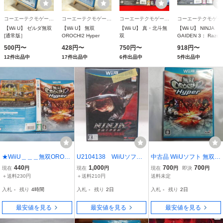
コーエーテクモゲームス
コーエーテクモゲームス
コーエーテクモゲームス
コー
【Wii U】 ゼルダ無双
【Wii U】 無双
【Wii U】 真・北斗無
【Wii U】 NINJA
[通常版］
OROCHI2 Hyper
双
GAIDEN 3： Razor’
Edge
500円〜
428円〜
750円〜
918円〜
12件出品中
17件出品中
6件出品中
5件出品中
★WiiU＿＿＿無双OROC
U2104138 WiiUソフ
中古品 WiiUソフト 無双O
HI2 Hyper＿＿＿無双オロ
ト ニンジャ ガイデン3
ROCHI2 Hyper
440
1,000
700
700
現在
円
現在
円
現在
円
即決
円
チ2
現状品
＋送料230円
＋送料210円
送料未定
入札
-
残り
4時間
入札
-
残り
2日
入札
-
残り
2日
最安値を見る
最安値を見る
最安値を見る