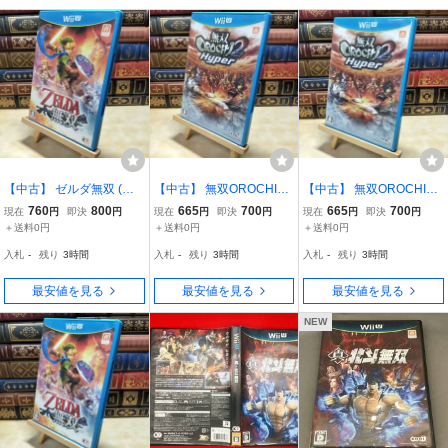
【中古】 ゼルダ無双 (通
【中古】 無双OROCHI2
【中古】 無双OROCHI2
常版) - Wii U WiiU 22003
Hyper Wii 220031
Hyper WiiU 220016
760
800
665
700
665
700
現在
円
即決
円
現在
円
即決
円
現在
円
即決
円
4
＋送料0円
＋送料0円
＋送料0円
入札
-
残り
3時間
入札
-
残り
3時間
入札
-
残り
3時間
最安値を見る
最安値を見る
最安値を見る
NEW