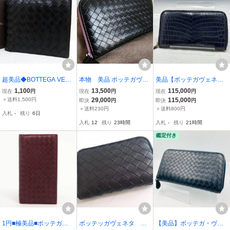
超美品◆BOTTEGA VENE
本物 美品 ボッテガヴェ
美品【ボッテガヴェネタ
TA ボッテガ ヴェネタ◆メ
ネタ 長財布 ラウンド
本物】ラウンドファスナ
1,100
13,500
115,000
現在
円
現在
円
現在
円
ンズ◆イントレチャート
ファスナー バイカラー
ー長財布/クロコダイル本
＋送料1,500円
29,000
115,000
即決
円
即決
円
◆カーフ レザー 本革◆二
革/レザー/ネイビー【K18
＋送料230円
＋送料800円
入札
-
残り
6日
つ折り財布◆ブラック◆
8M
入札
12
残り
23時間
入札
-
残り
21時間
イタリア製◆A18680
鑑定付き
1円■極美品■ボッテガヴ
ボッテッガヴェネタ コ
【美品】ボッテガ・ヴェ