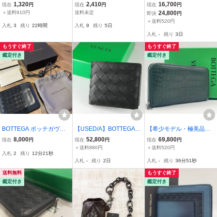
ェネタ■イントレチャート
インケース 小銭入れ
ネタ イントレチャート ラ
1,320
2,410
16,700
現在
円
現在
円
現在
円
長財布 二つ折り ウォレッ
黒 染め直し まずまず
ウンドファスナー 長財布
＋送料910円
送料未定
24,800
即決
円
ト ブラウン 茶色 メンズ
な状態 本物 売り切り
ダークネイビー 濃紺
＋送料520円
入札
3
残り
22時間
入札
9
残り
5日
レディース MMM EF101-
入札
-
残り
3日
3
もうすぐ終了
もうすぐ終了
鑑定付き
鑑定付き
BOTTEGA ボッテガヴェ
【USED/A】BOTTEGAVE
【希少モデル・極美品】B
ネタ 二つ折り財布 イント
NETA ボッテガヴェネタ
OTTEGA VENETA ボッテ
8,000
52,800
69,800
現在
円
現在
円
現在
円
レチャートブラック×チャ
二つ折り財布 ブラック
ガ ヴェネタ リアル マッ
＋送料880円
＋送料520円
入札
2
残り
12分20秒
コールグレー
トクロコダイル ジッピー
入札
-
残り
2日
入札
-
残り
36分50秒
ウォレット 現行IC 長財布
ラウンドジップ
送料無料
もうすぐ終了
鑑定付き
鑑定付き