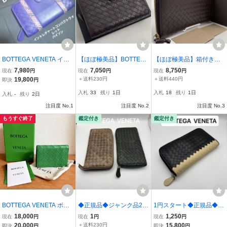
BOTTEGA VENETA イン
【ほぼ極美品】BOTTEGA
【ほぼ極美品】箱付き！
トレチャート コンパクト
VENETA ボッテガヴェ
BOTTEGA VENETA
7,980
7,050
8,750
現在
円
現在
円
現在
円
ウォレット パイソン パー
ネタ 二つ折り財布 イ
ボッテガヴェネタ 長財
19,800
＋送料230円
＋送料440円
即決
円
プル
ントレチャート レザ
布 イントレチャート
入札
33
残り
1日
入札
18
残り
1日
入札
-
残り
2日
ー ユニセックス ダー
レザーラウンドファスナ
クブラウン 501
ー ブラウン 466
注目度 No.1
注目度 No.2
注目度 No.3
もうすぐ終了
鑑定付き
鑑定付き
BOTTEGA VENETA ボッ
◆正規品◆ジャンク品2点
1円スタート◆正規品◆ B
テガヴェネタ イントレチ
ボッティガヴェネタイン
OTTEGA VENETA イント
18,000
1
1,250
現在
円
現在
円
現在
円
ャート ビジネスカードケ
トレチャート パイソン B
レチャート ラウンドファ
20,000
＋送料230円
15,800
即決
円
即決
円