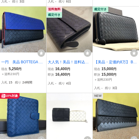
入札
-
残り
3日
入札
-
残り
6日
クブラウン
送料無料
鑑定付き
鑑定付き
一円 美品 BOTTEGA VE
大人気！美品！送料込
【美品・定価約8万】 BO
NETA イントレチャート
み！ BOTTEGA VENETA
TTEGA VENETA ボッテガ
5,250
16,400
15,000
現在
円
現在
円
現在
円
長財布 ボッテガヴェネタ
ボッテガヴェネタ イント
ヴェネタ イントレチャー
＋送料230円
16,400
15,000
即決
円
即決
円
バイカラー レザー ロング
レチャート ラウンドファ
ト ラウンドファスナー
＋送料230円
入札
15
残り
24時間
入札
-
残り
4日
ウォレット 二つ折り
スナー 長財布 レザー 本
カーフレザー 長財布 財布
入札
-
残り
3日
革 ジッピーウォレット
ブラック 黒
10%対象
NEW