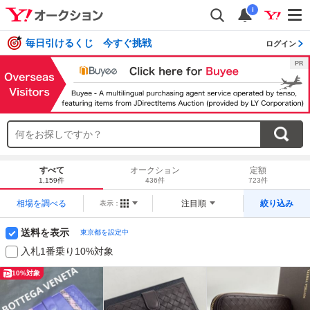
i
毎日引けるくじ 今すぐ挑戦
ログイン
すべて
オークション
定額
1,159件
436件
723件
相場を調べる
注目順
絞り込み
表示：
送料を表示
東京都を設定中
入札1番乗り10%対象
10%対象