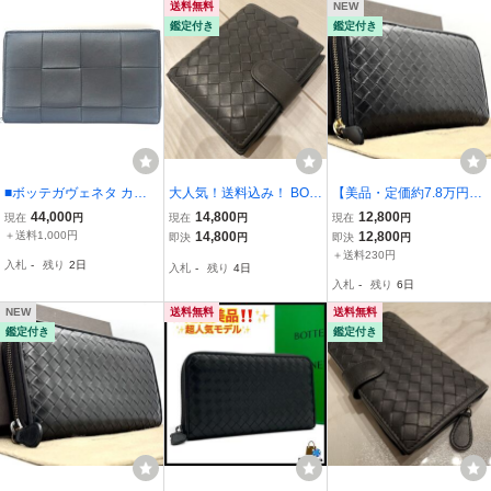
送料無料
NEW
鑑定付き
鑑定付き
■ボッテガヴェネタ カセ
大人気！送料込み！ BOT
【美品・定価約7.8万円】
ット ジップアラウンド ウ
TEGA VENETA コンパク
BOTTEGA VENETA ボッ
44,000
14,800
12,800
現在
円
現在
円
現在
円
ォレット マキシイントレ
トウォレット ボッテガヴ
テガヴェネタ イントレチ
＋送料1,000円
14,800
12,800
即決
円
即決
円
チャート 長財布 BOTTEG
ェネタ イントレチャート
ャート ラウンドファスナ
＋送料230円
入札
-
残り
2日
入札
-
残り
4日
A VENETA 中古品 z_b
二つ折り財布 ラウンドフ
ー レザー ブラック 黒 財
入札
-
残り
6日
ァスナー ミニ財布
布 長財布
NEW
送料無料
送料無料
鑑定付き
鑑定付き