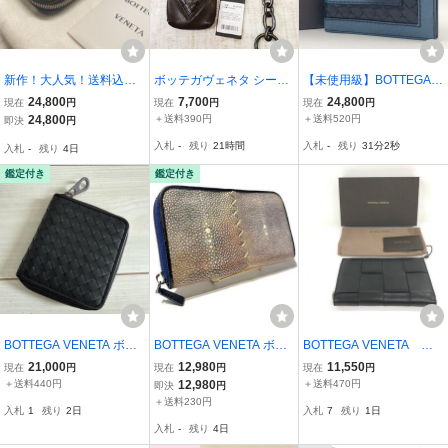
新作！大人気！送料込
ボッテガヴェネタ シープ
【未使用級】BOTTEGA V
み！ BOTTEGA VENETA
スキン コインポケット付
ENETA ボッテガヴェネタ
24,800
7,700
24,800
現在
円
現在
円
現在
円
ボッテガヴェネタ ラウン
き ウォレットチェーン
イントレチャート 切り替
24,800
＋送料390円
＋送料520円
即決
円
ドファスナー ジッピー
【M's/2.6万円/ブラウン/S
えグラデーション コンパ
入札
-
残り
21時間
入札
-
残り
31分1秒
入札
-
残り
4日
ウォレット 長財布 イン
Aランク】d6BE
クトウォレット 折り財布
トレチャート ブラック
メンズ 箱付き
鑑定付き
鑑定付き
BOTTEGA VENETA ボッ
BOTTEGA VENETA ボッ
BOTTEGA VENETA ボ
テガヴェネタ イントレチ
テガヴェネタ スティング
ッテガヴェネタ 財布
21,000
12,980
11,550
現在
円
現在
円
現在
円
ャート ラウンドファスナ
レイ ガルーシャ 長財布
イントレチャート P029
＋送料440円
12,980
＋送料470円
即決
円
ー 二つ折り財布 ブラック
ラウンドファスナー エイ
26223Q 保存袋/箱付き
＋送料230円
入札
1
残り
2日
入札
7
残り
1日
革
【EHAF6004】
入札
-
残り
4日