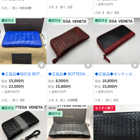
ース グリーン 箱・保存袋
OTTEGA
スナー 長財布ブラックコ
＋送料230円
入札
1
残り
1日
入札
-
残り
6分23秒
付き ゆうパック全国送料
ンビカラー
入札
3
残り
3日
無料発送 B-26-014
鑑定付き
鑑定付き
鑑定付き
◆正規品◆現行近 BOTTE
◆正規品◆ BOTTEGA VE
◆正規品◆ボッティガヴ
GAVENETA イントレチャ
NETA イントレチャート
ェネタイントレチャート
15,000
8,500
10,800
現在
円
現在
円
現在
円
ート ラウンドファスナー
ラウンドファスナー 長財
ラウンドファスナー長財
23,000
15,800
15,000
即決
円
即決
円
即決
円
長財布ブルーカラー
布 パイソン
布ブラックコンビカラー
＋送料580円
＋送料230円
＋送料230円
入札
-
残り
3日
入札
1
残り
22時間
入札
-
残り
3日
鑑定付き
NEW
もうすぐ終了
鑑定付き