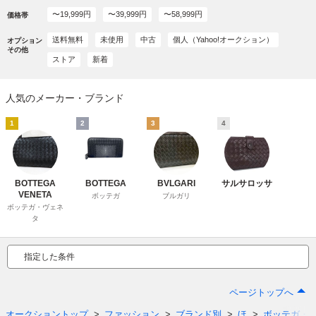
〜19,999円
〜39,999円
〜58,999円
価格帯
送料無料
未使用
中古
個人（Yahoo!オークション）
オプション
その他
ストア
新着
人気のメーカー・ブランド
1
2
3
4
BOTTEGA
BOTTEGA
BVLGARI
サルサロッサ
VENETA
ボッテガ
ブルガリ
ボッテガ・ヴェネ
タ
指定した条件
ページトップへ
オークショントップ
ファッション
ブランド別
ほ
ボッテガ・