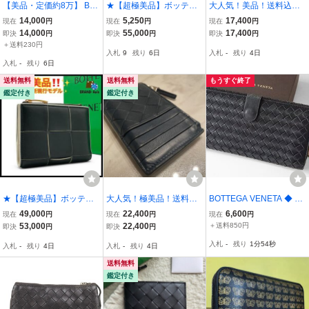
【美品・定価約8万】 BO
★【超極美品】ボッテガ
大人気！美品！送料込
TTEGA VENETA ボッテガ
ヴェネタ Bottega Veneta
み！ BOTTEGA VENETA
14,000
5,250
17,400
現在
円
現在
円
現在
円
ヴェネタ イントレチャー
イントレチャート ラウン
ボッテガヴェネタ イント
14,000
55,000
17,400
即決
円
即決
円
即決
円
ト ラウンドファスナー ブ
ドファスナー 長財布 メン
レチャート 二つ折り財布
＋送料230円
入札
9
残り
6日
入札
-
残り
4日
ラック 黒 カーフレザー
ズ ブラック レディース★
コンパクトウォレット 本
入札
-
残り
6日
長財布 財布
革 ミニ財布 レザー
送料無料
送料無料
もうすぐ終了
鑑定付き
鑑定付き
★【超極美品】ボッテガ
大人気！極美品！送料込
BOTTEGA VENETA ◆ イ
Bottega veneta マキシイ
み！ BOTTEGA VENETA
ントレチャート 長財布 W
49,000
22,400
6,600
現在
円
現在
円
現在
円
ントレチャート カセット
ボッテガヴェネタ イント
フラップ 黒 レザー ウォ
53,000
22,400
＋送料850円
即決
円
即決
円
コンパクトウォレット メ
レチャート コンパクトウ
レット ボッテガ ヴェネタ
入札
-
残り
1分53秒
入札
-
残り
4日
入札
-
残り
4日
ンズ レディース★
ォレット コインケース ミ
◆856/R1-2
ニ財布 小銭入れ
送料無料
鑑定付き