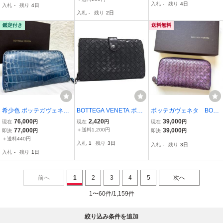
入札
-
残り
4日
入札
-
残り
4日
ット ミニ財布 本革 ジッ
形外郵便全国一律450円 B
入札
-
残り
2日
ピーウォレット
5-MA
鑑定付き
送料無料
希少色 ボッテガヴェネタ/
BOTTEGA VENETA ボッ
ボッテガヴェネタ BOTT
BOTTEGA VENETA リア
テガヴェネタ イントレチ
EGA VENETA 長財布 イ
76,000
2,420
39,000
現在
円
現在
円
現在
円
ルクロコダイルレザー マ
ャート レザー 二つ折り
ントレチャート パイソ
77,000
＋送料1,200円
39,000
即決
円
即決
円
ットクロコ ワニ 長財布
財布 ウォレット 小銭入れ
ン パープル
＋送料440円
入札
1
残り
3日
入札
-
残り
3日
ラウンドファスナー ラウ
札入れ カード入れ ブラッ
入札
-
残り
1日
ンドジップ メンズ
ク系 DP7569
前へ
1
2
3
4
5
次へ
1〜60件/1,159件
絞り込み条件を追加