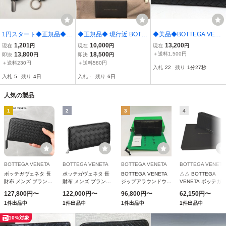
1円スタート◆正規品◆ B
◆正規品◆ 現行近 BOTT
◆美品◆BOTTEGA VENE
OTTEGA VENETA イント
EGAVENETA VENETA イ
TA ボッテガ ヴェネタ◆イ
1,201
10,000
13,200
現在
円
現在
円
現在
円
レチャート ラウンドファ
ントレチャート ラウンド
ントレチャート◆カーフ
13,800
18,500
＋送料1,500円
即決
円
即決
円
スナー 長財布 ブラック
ファスナー 長財布
レザー 本革◆ラウンドフ
＋送料230円
＋送料580円
入札
22
残り
1分26秒
レザーキーリング付き
ァスナー長財布◆ブラッ
入札
5
残り
4日
入札
-
残り
6日
ク SV金具◆A18576
人気の製品
1
2
3
4
BOTTEGA VENETA
BOTTEGA VENETA
BOTTEGA VENETA
BOTTEGA VENETA
ボッテガヴェネタ 長
ボッテガヴェネタ 長
BOTTEGA VENETA
△△ BOTTEGA
財布 メンズ ブランド
財布 メンズ ブランド
ジップアラウンドウォ
VENETA ボッテガ
BOTTEGA VENETA
BOTTEGA VENETA
レット 690945
ェネタ 長財布 ラウ
127,800円〜
122,000円〜
96,800円〜
62,150円〜
796967-V69G2 8803
749427-V3US1 8803
VCQ72 8803 （ブラ
ドファスナー イン
1件出品中
1件出品中
1件出品中
1件出品中
ブラック/シルバー
ブラック/シルバー
ック）
レチャート 275064
V001N 1000 ブラッ
10%対象
ク やや傷や汚れあ