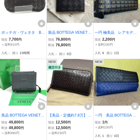
ボッテガ・ヴェネタ BO
新品 BOTTEGA VENETA
一円 極美品 レアモデ
TTEGA VENETA イント
ボッテガヴェネタ イント
ル ボッテガヴェネタBO
7,700
76,800
2,200
現在
円
現在
円
現在
円
レチャート キーリング
レチャート ウォレット 2
TTEGA VENETA ラウンド
＋送料910円
76,800
＋送料230円
即決
円
付き 小銭入れ ダーク
つ折り財布 ブラック/ グ
ファスナー 財布 イントレ
入札
-
残り
23時間
入札
9
残り
1日
入札
-
残り
3日
ブラウン YS-569
ラス 743211VCPQ61027
チャート ロングウォレ
ット 箱付き
NEW
NEW
鑑定付き
美品 BOTTEGA VENETA
【美品・定価約7.8万】 B
一円 美品 BOTTEGA VE
ボッテガヴェネタ イント
OTTEGA VENETA ボッテ
NETA イントレチャート
49,800
12,500
1
現在
円
現在
円
現在
円
レ 二つ折り 財布 ウォレ
ガヴェネタ イントレチャ
長財布 ボッテガヴェネタ
49,800
12,500
＋送料230円
即決
円
即決
円
ット グレー ユニセックス
ート ラウンドファスナー
バイカラー ロングウォレ
＋送料980円
＋送料230円
入札
1
残り
4日
ブランド 小物 k7516
レザー 長財布 財布 ダー
ット レザー 二つ折り