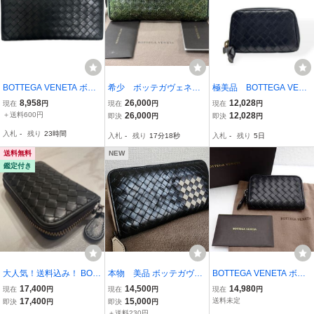
BOTTEGA VENETA ボッ
希少 ボッテガヴェネ
極美品 BOTTEGA VENE
テガヴェネタ イントレチ
タ BOTTEGAVENETA
TA コインケース イン
8,958
26,000
12,028
現在
円
現在
円
現在
円
ャート 156819 ブラック
財布 長財布 イントレ
トレチャート ブラック
＋送料600円
26,000
12,028
即決
円
即決
円
レザー 長財布 メンズ
チャート パイソン ラ
入札
-
残り
23時間
入札
-
残り
17分17秒
入札
-
残り
5日
【中古】 52602K349U
ウンドファスナー メン
ズ
送料無料
NEW
鑑定付き
大人気！送料込み！ BOT
本物 美品 ボッテガヴェ
BOTTEGA VENETA ボッ
TEGA VENETA ボッテガ
ネタ 長財布 ラウンド
テガヴェネタ イントレチ
17,400
14,500
14,980
現在
円
現在
円
現在
円
ヴェネタ コインケース 小
ファスナー
ャート コインケース 小銭
17,400
15,000
送料未定
即決
円
即決
円
銭入れ コンパクトウォレ
入れ レザー ブラック 定
＋送料230円