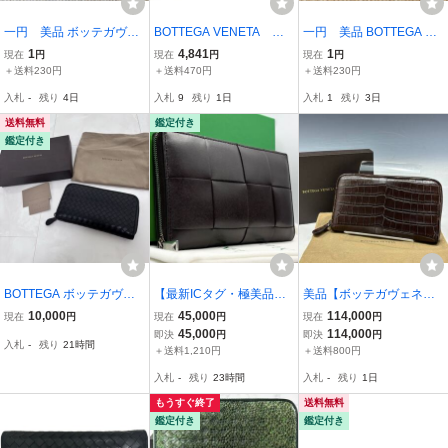
一円 美品 ボッテガヴェ
BOTTEGA VENETA ボ
一円 美品 BOTTEGA VE
ネタ BOTTEGA VENETA
ッテガヴェネタ イント
NETA イントレチャート
1
4,841
1
現在
円
現在
円
現在
円
イントレチャート レザー
レチャート 財布 P014
ボッテガヴェネタ ロング
＋送料230円
＋送料470円
＋送料230円
二つ折り コンパクトウォ
48301F/コインケース P
ウォレット 長財布 レザー
入札
-
残り
4日
入札
9
残り
1日
入札
1
残り
3日
レット バイカラー
01023448R 2点【EHA
バイカラー
D1014】
送料無料
鑑定付き
鑑定付き
BOTTEGA ボッテガヴェ
【最新ICタグ・極美品・
美品【ボッテガヴェネタ
ネタ イントレチャート ラ
定価約15万】 BOTTEGA
本物】ラウンドファスナ
10,000
45,000
114,000
現在
円
現在
円
現在
円
ウンドファスナー 長財布
VENETA ボッテガヴェネ
ー長財布/クロコダイル本
45,000
114,000
即決
円
即決
円
入札
-
残り
21時間
ブラック レザー
タ カセット イントレチャ
革/レザー/ブラウン【K21
＋送料1,210円
＋送料800円
ート レザー ダークブラ
3M
入札
-
残り
23時間
入札
-
残り
1日
ウン 長財布 財布
もうすぐ終了
送料無料
鑑定付き
鑑定付き