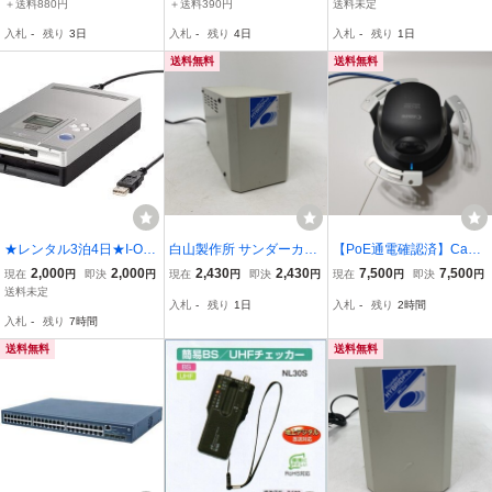
グセット
時間1000円 鉄の棒直角
＋送料880円
＋送料390円
送料未定
にも曲げられます 兵庫
入札
-
残り
3日
入札
-
残り
4日
入札
-
残り
1日
県川西市久代まで来れる
方のみ
送料無料
送料無料
★レンタル3泊4日★I-O D
白山製作所 サンダーカッ
【PoE通電確認済】Cano
ATA MOドライブ DATA S
トハイブリット Pro HYS
n ネットワークカメラ VB
2,000
2,000
2,430
2,430
7,500
7,500
現在
円
即決
円
現在
円
即決
円
現在
円
即決
円
TATION II
102 通電確認済 OA機器 1
-C300 ドームカバー・取
送料未定
入札
-
残り
1日
入札
-
残り
2時間
5年製造★K2015E2
付金具付 監視カメラ 防犯
入札
-
残り
7時間
カメラ キャノン
送料無料
送料無料