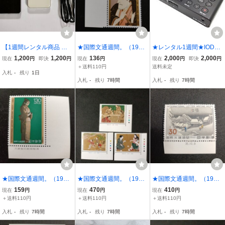
【1週間レンタル商品 返
★国際文通週間。（1988
★レンタル1週間★IODAT
送料無料】 ELECOM エ
年）。昭和63年。美品。
A ビデオキャプチャー
1,200
1,200
136
2,000
2,000
現在
円
即決
円
現在
円
現在
円
即決
円
レコム Miracastレシーバ
歌川豊国画。「三世市川
「アナレコ」GV-SDREC
＋送料110円
送料未定
入札
-
残り
1日
ー LDT-MRC02 スマホ画
高麗蔵の佐々木激流」。
★
入札
-
残り
7時間
入札
-
残り
7時間
面をワイヤレスでテレビ
文通週間。記念切手。昭
に表示
和切手。切手。
★国際文通週間。（1982
★国際文通週間。（1995
★国際文通週間。（1960
年）。昭和57年。美品。
年）。平成7年。美品。3
年）。昭和35年。美品。
159
470
410
現在
円
現在
円
現在
円
平田郷陽画「遊楽」。文
点set。貝あわせ、羽根つ
広重画「東海道五十三
＋送料110円
＋送料110円
＋送料110円
通週間。記念切手。昭和
き、かるた。文通週間。
次」。蒲原。文通週間。
入札
-
残り
7時間
入札
-
残り
7時間
入札
-
残り
7時間
切手。切手。
記念切手。平成切手。切
記念切手。昭和切手。切
手。
手。