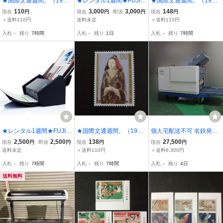
★国際文通週間。（1976
★レンタル1週間★FUJIT
★国際文通週間。（1981
年）。昭和51年。美品。
SU スキャナScanSnap iX
年）。昭和56年。美品。
110
3,000
3,000
148
現在
円
現在
円
即決
円
現在
円
与謝蕪村画「鷹鳥図」。
1600
狩野山楽画「双鳩図」。
＋送料110円
送料未定
＋送料110円
文通週間。記念切手。昭
記念切手。昭和切手。切
入札
-
残り
7時間
入札
-
残り
1日
入札
-
残り
7時間
和切手。切手。
手。
★レンタル1週間★FUJIT
★国際文通週間。（1984
個人宅配送不可 名鉄発送
SU スキャナ ScanSnap i
年）。昭和59年。美品。
簡易動作確認 Duplo フル
2,500
2,500
138
27,500
現在
円
即決
円
現在
円
現在
円
X500
堀柳女作。「瀞」。文通
オート紙折機 DF-980 FO
送料未定
＋送料110円
＋送料6,300円
週間。記念切手。昭和切
LDER デュプロ 卓上 紙折
入札
-
残り
7時間
入札
-
残り
7時間
入札
-
残り
4日
手。切手。
り機 業務用 K070804
送料無料