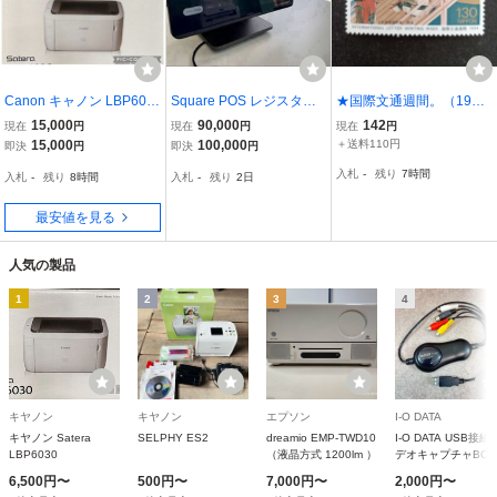
Canon キャノン LBP603
Square POS レジスター
★国際文通週間。（1994
0 × ２台セット A4レーザ
（２世代）
年）。平成6年。美品。士
15,000
90,000
142
現在
円
現在
円
現在
円
ープリンタ モノクロ 新品
女遊楽図屏風「囲碁」。
15,000
100,000
＋送料110円
即決
円
即決
円
文通週間。記念切手。平
入札
-
残り
7時間
入札
-
残り
8時間
入札
-
残り
2日
成切手。切手。
最安値を見る
人気の製品
1
2
3
4
キヤノン
キヤノン
エプソン
I-O DATA
キヤノン Satera
SELPHY ES2
dreamio EMP-TWD10
I-O DATA USB接続
LBP6030
（液晶方式 1200lm ）
デオキャプチャBOX
GV-USB
6,500円〜
500円〜
7,000円〜
2,000円〜