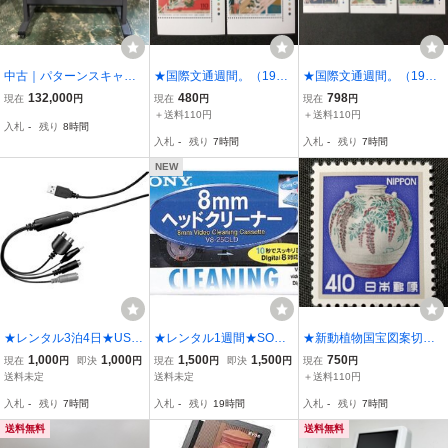
中古｜パターンスキャナ
★国際文通週間。（1994
★国際文通週間。（1998
ー グラフテック フルカラ
年）。平成6年。美品。3
年）。平成10年。美品。
132,000
480
798
現在
円
現在
円
現在
円
ー win10/win11対応 ｜動
点set。「双六」。「将
6点set。伊藤若沖画。グ
＋送料110円
＋送料110円
入札
-
残り
8時間
産王｜宮城｜送料無料
棋」。「囲碁」文通週
リーディング。文通週
入札
-
残り
7時間
入札
-
残り
7時間
間。記念切手。平成切
間。記念切手。平成切
手。切手。
手。切手。
NEW
★レンタル3泊4日★USB
★レンタル1週間★SONY
★新動植物国宝図案切
接続ビデオキャプチャー
8mmビデオヘッドクリー
手。色絵藤花文茶壷。美
1,000
1,000
1,500
1,500
750
現在
円
即決
円
現在
円
即決
円
現在
円
AD-USB2★レコードやカ
ナー クリーニングテー
品。（1980年）。昭和55
送料未定
送料未定
＋送料110円
セットのアナログ音源を
プHi8/デジタル8/8ミリビ
年~。1980年シリーズ。
入札
-
残り
7時間
入札
-
残り
19時間
入札
-
残り
7時間
デジタル化が簡単★
デオ用(乾式）
美品。昭和切手。普通切
手。切手。
送料無料
送料無料