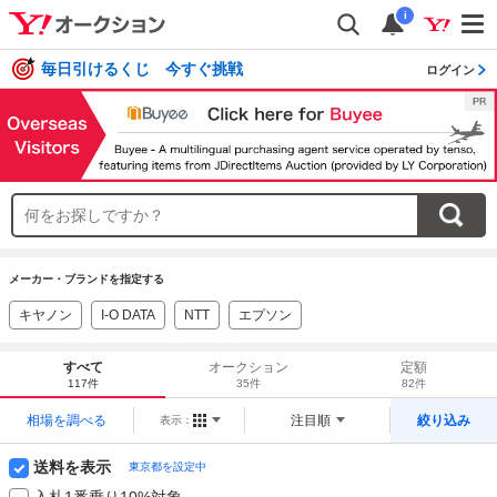
i
毎日引けるくじ 今すぐ挑戦
ログイン
メーカー・ブランドを指定する
キヤノン
I-O DATA
NTT
エプソン
すべて
オークション
定額
117件
35件
82件
相場を調べる
注目順
絞り込み
表示：
送料を表示
東京都を設定中
入札1番乗り10%対象