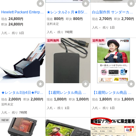
Hewlett Packard Enterpri
★レンタル2ヶ月★BS/UH
白山製作所 サンダーカッ
se HPE 5,120 16G SI Swi
F チェッカー NL30S
トハイブリット Pro OA機
24,800
800
800
2,700
2,700
現在
円
現在
円
即決
円
現在
円
即決
円
tch 未使用未開封品 ヒュ
器 HYS 102 通電確認済
24,800
送料未定
即決
円
入札
-
残り
1日
ーレットパッカードエン
★K1917Z
入札
-
残り
7時間
入札
-
残り
1日
タープライズ 高機能L2
スィッチ
送料無料
送料無料
★レンタル3泊4日★FUJI
【1週間レンタル商品 返
【1週間レンタル商品 返
TSU スキャナ ScanSnap
送料無料】 BUFFALO FD-
送料込】 I-O DATA アイ・
2,000
2,000
1,000
1,000
1,800
1,800
現在
円
即決
円
現在
円
即決
円
現在
円
即決
円
iX500
USB 外付け フロッピーデ
オー・データ ビデオキャ
送料未定
入札
-
残り
1日
入札
-
残り
1日
ィスク 2HD 2DD 3.5イン
プチャー アナレコ GV-SD
入札
-
残り
7時間
チ用
REC
NEW