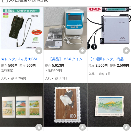
送料無料
★レンタル1ヶ月★BS/UH
・【美品】 MAX タイムレ
【１週間レンタル商品 返
F チェッカー NL30S
コーダー ER-80SUW
送料無料】 SONY Hi-MD
500
500
5,613
2,500
2,500
現在
円
即決
円
現在
円
現在
円
即決
円
MZ-RH1 USB接続 ポータ
送料未定
＋送料860円
入札
-
残り
1日
ブルMD MD音源PC取り
入札
-
残り
7時間
入札
-
残り
1日
込み用