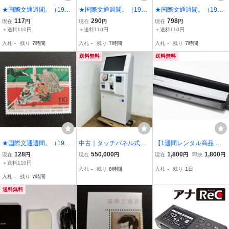
★国際文通週間。（1980
★国際文通週間。（1989
★国際文通週間。（1999
年）。昭和55年。美品。
年）。平成元年。美品。2
年）。平成11年。美品。
117
290
798
現在
円
現在
円
現在
円
渡辺始興画。「鶴図」。
点set。「宿木」。「竹
6点set。葛飾北斎画。
＋送料110円
＋送料110円
＋送料110円
文通週間。記念切手。昭
皮」。文通週間。記念切
「冨嶽三十六景」。文通
入札
-
残り
7時間
入札
-
残り
7時間
入札
-
残り
7時間
和切手。切手。
手。平成切手。切手。
週間。記念切手。平成切
手。切手。
送料無料
送料無料
★国際文通週間。（1994
中古｜タッチパネル式券
【1週間レンタル商品 返
年）。平成6年。美品。士
売機 VT-T20 GLORY グロ
送料無料】富士通 ScanS
128
550,000
1,800
1,800
現在
円
現在
円
現在
円
即決
円
女遊楽図屏風。「将
ーリー 2022年 新紙幣対
nap S1100 USB接続 ポー
＋送料110円
入札
-
残り
8時間
入札
-
残り
1日
棋」。文通週間。記念切
応 食券機 業務用 厨房機
タブルスキャナー
入札
-
残り
7時間
手。平成切手。切手。
器 ｜動産王｜千葉｜送料
無料
送料無料