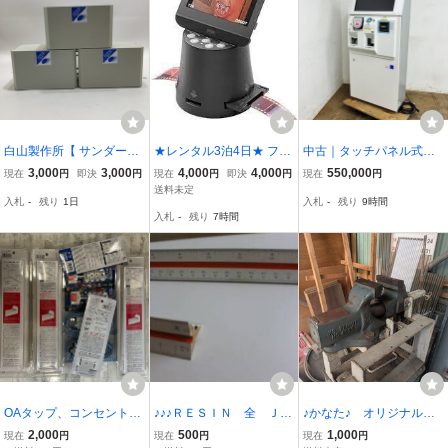
白山製作所【 サンダーカ
★レンタル3泊4日★ フィ
中古｜タッチパネル式券
ット T/L2(F) 】(3台セッ
ルムスキャナー APSフィ
売機 VT-T20 GLORY グロ
3,000
3,000
4,000
4,000
550,000
現在
円
即決
円
現在
円
即決
円
現在
円
ト) 18、21年製 通信端末
ルム対応 400-SCN066
ーリー 2022年 新紙幣対
送料未定
入札
-
残り
1日
入札
-
残り
9時間
用雷防護製品★K3184Z
応 食券機 業務用 厨房機
入札
-
残り
7時間
器 ｜動産王｜千葉｜送料
無料
OAタップ、コンセントセ
♪♪♪ＲＥＳＩＮ 全 ＪＡ
♪かなた♪ オリジナル
ット ヤザワ 電源変換プラ
ＰＡＮ ♪♪♪
三方バイス レンタル 1
2,000
500
1,000
現在
円
現在
円
現在
円