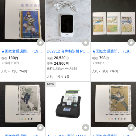
★国際文通週間。（1983
D02712 音声翻訳機 POK
★国際文通週間。（1997
年）。昭和58年。美品。
ETALK /ポケトーク 型
年）。平成10年。美品。
130
20,520
798
現在
円
現在
円
現在
円
鹿児島寿蔵作「地久」。
番： PTS2-W（ホワイ
6点set。東海道五拾三
＋送料110円
24,800
＋送料110円
即決
円
文通週間。記念切手。昭
ト） 動作確認済
次。「グリーディン
送料は商品ページ参照
入札
-
残り
7時間
入札
-
残り
7時間
和切手。切手。
グ」。文通週間。記念切
入札
-
残り
1日
手。平成切手。切手。
NEW