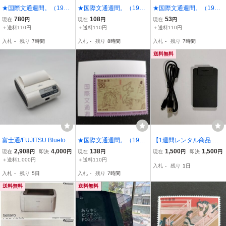
★国際文通週間。（1996
★国際文通週間。（1980
★国際文通週間。（1965
年）。平成8年。美品。6
年）。昭和55年。渡辺始
年）。昭和40年。美品。
780
108
53
現在
円
現在
円
現在
円
点set。葛飾北斎画。「冨
興画「鶴図」。文通週
北斎画「冨嶽三十六
＋送料110円
＋送料110円
＋送料110円
嶽三十六景」。文通週
間。記念切手。昭和切
景」。三坂水面。文通週
入札
-
残り
7時間
入札
-
残り
8時間
入札
-
残り
7時間
間。記念切手。平成切
手。切手。
間。記念切手。昭和切
手。切手。
手。切手。
送料無料
富士通/FUJITSU Bluetoot
★国際文通週間。（1990
【1週間レンタル商品 返
h搭載携帯プリンタ Patio
年）。平成2年。美品t。
送料無料】 SONY 非接触I
2,908
4,000
138
1,500
1,500
現在
円
即決
円
現在
円
現在
円
即決
円
Printer（FHTPR431）
鳥獣人物戯画画。「甲
Cカードリーダー ライタ
＋送料1,000円
＋送料110円
入札
-
残り
1日
巻」。文通週間。記念切
ー PaSoRi パソリ RC-S3
入札
-
残り
5日
入札
-
残り
7時間
手。平成切手。切手。
00 確定申告用 windows
mac 両対応
送料無料
送料無料