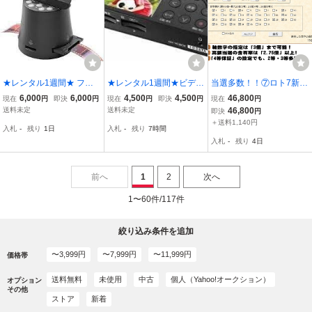
★レンタル1週間★ フィ
★レンタル1週間★ビデオ
当選多数！！⑦ロト7新保
ルムスキャナー APSフィ
キャプチャー「アナ録」
証ソフト（ロト7予想ソフ
6,000
6,000
4,500
4,500
46,800
現在
円
即決
円
現在
円
即決
円
現在
円
ルム対応 400-SCN066
GV-VCBOX（液晶画面付
ト）+当選保証ソフト+設
送料未定
送料未定
46,800
即決
円
き）★
定済PC ○夢の最強版限定
＋送料1,140円
入札
-
残り
1日
入札
-
残り
7時間
10セット！！
入札
-
残り
4日
前へ
1
2
次へ
1〜60件/117件
絞り込み条件を追加
〜3,999円
〜7,999円
〜11,999円
価格帯
送料無料
未使用
中古
個人（Yahoo!オークション）
オプション
その他
ストア
新着