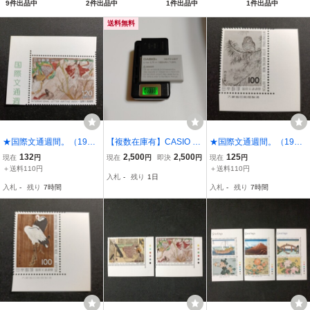
9件出品中
2件出品中
1件出品中
1件出品中
送料無料
★国際文通週間。（1989
【複数在庫有】CASIO カ
★国際文通週間。（1979
年）。平成元年年。美
シオ 純正 電池パック HA-
年）。昭和54年。美品。
132
2,500
2,500
125
現在
円
現在
円
即決
円
現在
円
品。源氏物語絵巻「竹
F21LBAT 動作確認済 DT-
円山応拳画「深山大沢
＋送料110円
＋送料110円
入札
-
残り
1日
河」。文通週間。記念切
X7シリーズ用 本体のみ
図」。記念切手。昭和切
入札
-
残り
7時間
入札
-
残り
7時間
手。平成切手。切手。
手。切手