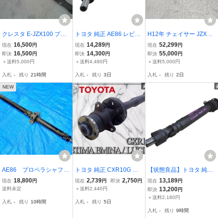
クレスタ E-JZX100 プロ
トヨタ 純正 AE86 レビン
H12年 チェイサー JZX10
ペラシャフト Rプロペラ
トレノ 4AG 4A-GE MT プ
0 リア プロペラシャフト
16,500
14,289
52,299
現在
円
現在
円
現在
円
シャフト ペラシャ 1JZ-G
ロペラシャフト 1軸 2軸
1JZGE 113694km 37100-
16,500
14,300
55,000
即決
円
即決
円
即決
円
E A340E -A04A AT
セット ペラシャ ハチロク
2A280 マーク２ クレスタ
＋送料5,000円
＋送料4,480円
＋送料5,000円
GT GTV GT-APEX 即納 棚
[ZNo:08003716]
入札
-
残り
21時間
入札
-
残り
3日
入札
-
残り
2日
F-6
NEW
AE86 プロペラシャフト
トヨタ 純正 CXR10G エ
【状態良品】トヨタ 純正
（5速ミッション・５M
スティマ エミーナ ルシー
JCG15 プログレ 1JZ-FSE
18,800
2,739
2,750
13,189
現在
円
現在
円
即決
円
現在
円
T）レビン/トレノ 中古
ダ プロペラシャフト 4W
2.5L 4WD AT オートマ 1
送料未定
＋送料2,440円
13,200
即決
円
品⑦
D ペラシャ 即納 棚
軸 プロペラシャフト ペラ
＋送料2,180円
入札
-
残り
10時間
入札
-
残り
5日
シャ 単体 JDM 即納
入札
-
残り
9時間