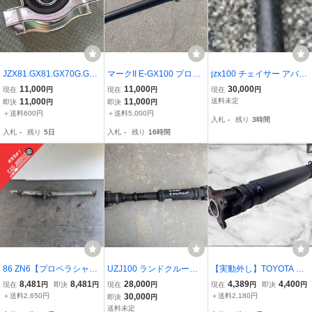
JZX81.GX81.GX70G.GZ1
マークII E-GX100 プロペ
jzx100 チェイサー アバン
0.GX71等用 センター
ラシャフト Fプロペラシ
テ2.5 4ATプロペラシャフ
11,000
11,000
30,000
現在
円
現在
円
現在
円
ベアリング
ャフト 4ドアハードトッ
ト 1jz-ge
11,000
11,000
送料未定
即決
円
即決
円
プ 1G-FE A42DEA03A
＋送料600円
＋送料5,000円
入札
-
残り
3時間
入札
-
残り
5日
入札
-
残り
16時間
86 ZN6【プロペラシャフ
UZJ100 ランドクルーザ
【実動外し】TOYOTA ト
ト】SU003-00658 H27ト
ー ランクル100 純正 フロ
ヨタ純正 SXE10 アルテッ
8,481
8,481
28,000
4,389
4,400
現在
円
即決
円
現在
円
現在
円
即決
円
ヨタ HCR017
ント プロペラシャフト AT
ツァ 3S-GE 6MT プロペ
＋送料2,650円
30,000
＋送料2,180円
即決
円
72403
ラシャフト 2軸 単体
送料未定