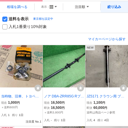
相場を調べる
注目順
絞り込み
表示：
送料を表示
東京都を設定中
入札1番乗り10%対象
マイカーページから探す
NEW
当時物、旧車、トヨペッ
ノア DBA-ZRR85G Rプロ
JZS171 クラウン用 プロ
ト、Rk(RS、RH、PH)、
ペラシャフト 37100-281
ペラシャフト JZX110 ヴ
1,000
16,500
1,100
現在
円
現在
円
現在
円
ユニバーサルジョイン
50
ェロッサ 流用 社外品
＋送料600円
16,500
60,000
即決
円
即決
円
ト、品番04371-30010、
＋送料3,800円
送料は商品ページ参照
入札
1
残り
1日
スタウト、クラウン、ハ
入札
-
残り
1日
入札
4
残り
4日
イエース
注目度 No.1