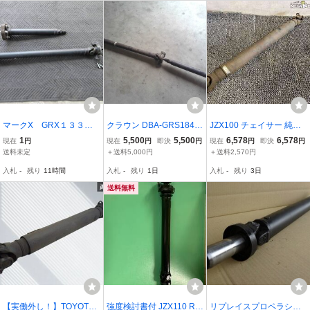
マークX GRX１３３
クラウン DBA-GRS184
JZX100 チェイサー 純正
純正リアプロペラシャフ
プロペラシャフト Fプロ
ノーマル プロペラシャフ
1
5,500
5,500
6,578
6,578
現在
円
現在
円
即決
円
現在
円
即決
円
ト・一式.取り付けボルト
ペラシャフト 4ドアセダ
ト 2軸 AT用 1JZ / 2T5-20
送料未定
＋送料5,000円
＋送料2,570円
付き.ご自宅までお届け致
ン 2GR-FSE A760E-C02
98
入札
-
残り
11時間
入札
-
残り
1日
入札
-
残り
3日
します。クリーニング済
A
み.ＵＳＥＤ品です
送料無料
【実働外し！】TOYOTA
強度検討書付 JZX110 R1
リプレイスプロペラシャ