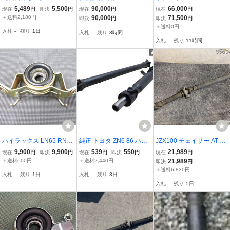
トヨタ 純正 JZS171 クラ
54用 プロペラシャフト マ
フト サクシード UB-NCP
5,489
5,500
90,000
66,000
現在
円
即決
円
現在
円
現在
円
ウン 1JZ-GTE ターボ プ
ークⅡ/ヴェロッサ/ クラ
55V リアプロペラシャフ
＋送料2,180円
90,000
71,500
即決
円
即決
円
ロペラシャフト ぺラシャ
ウン ミッション 5速 MT J
ト 37100-52060 [ZNo:28
＋送料0円
入札
-
残り
1日
入札
-
残り
3時間
1本 全長：約69cm PJ40
ZS171 IR-V アスリートV
002571]
入札
-
残り
11時間
即納 棚
ハイラックス LN65 RN65
純正 トヨタ ZN6 86 ハチ
JZX100 チェイサー AT タ
4WD用 センターベアリン
ロク FA20 AT オートマ プ
ーボ 純正 ノーマル プロ
9,900
9,900
539
550
21,989
現在
円
即決
円
現在
円
即決
円
現在
円
グ ブリハイ プロペラシャ
ロペラシャフト 1軸 2軸
ペラシャフト ペラシャ 1
＋送料600円
＋送料2,440円
21,989
即決
円
フト プロペラシャフト
セット ZC6 BRZ 即納 棚
軸 2軸 1JZ-GTE / 2T6-450
＋送料6,830円
入札
-
残り
1日
入札
-
残り
3日
入札
-
残り
5日