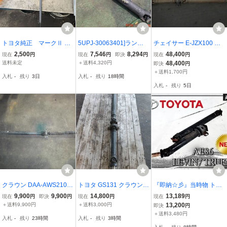
トヨタ純正 マークⅡ ク
5UPJ-30063401]ランク
チェイサー E-JZX100 R
レスタ クラウン プロ
ルプラド(KDJ95W)フロン
プロペラシャフト
2,500
7,546
8,294
48,400
現在
円
現在
円
即決
円
現在
円
ペラシャフト 1軸。
トプロペラシャフト1 中
送料未定
＋送料4,320円
48,400
即決
円
古
＋送料1,700円
入札
-
残り
3日
入札
-
残り
18時間
入札
-
残り
5日
クラウン DAA-AWS210
トヨタ GS131 クラウン
『即納☆彡』当時物 トヨ
リアプロペラシャフト
スーパーチャージャー 純
タ純正 TOYOTA AE86 レ
9,900
9,900
14,800
13,189
現在
円
即決
円
現在
円
現在
円
純正品番37100-30A60 管
正 プロペラシャフト オー
ビン トレノ / ハチロク 86
＋送料9,900円
＋送料3,000円
13,200
即決
円
理番号AB5326
トマ
4AG ノーマル プロペラシ
＋送料3,480円
入札
-
残り
23時間
入札
-
残り
3時間
ャフト ペラシャ 一軸 二