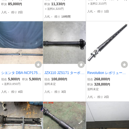
ッション用 プロペラシャ
トプロペラシャフト1 中
ト ペラシャ 2軸 / 2T7-209
85,000
11,330
＋送料2,310円
即決
円
即決
円
フト 1軸 5MT JZX 110 マ
古
0
＋送料4,320円
入札
-
残り
1日
入札
-
残り
2日
ークⅡ iR-V アスリートV
入札
-
残り
18時間
ペラシャ
シエンタ DBA-NCP175G
JZX110 JZS171 ターボ 5
Revolution レボリューシ
リア プロペラ シャフト G
速 MT用 プロペラシャフ
ョン カーボン プロペラシ
5,900
5,900
100,000
268,000
現在
円
即決
円
現在
円
現在
円
4WD 6人 1F7 37100-126
ト 1軸 加工品 ペラシャ R
ャフト 1ピース構造 ★ ZN
＋送料3,850円
送料未定
328,000
即決
円
30
154 MT載せ替えに マーク
6 86 / ZC6 BRZ [A35014]
送料未定
入札
-
残り
4日
入札
-
残り
3日
Ⅱ ヴェロッサ クラウン
入札
-
残り
2日