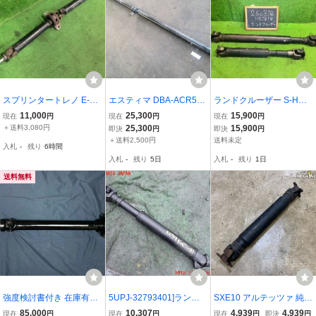
スプリンタートレノ E-AE
エスティマ DBA-ACR55
ランドクルーザー S-HDJ
86 リアプロペラシャフト
W リア プロペラ シャフト
81V リアプロペラシャフ
11,000
25,300
15,900
現在
円
現在
円
現在
円
GT
37100-28140 個人宅不可
ト 2本セット 80ランクル
＋送料3,080円
25,300
15,900
即決
円
即決
円
同梱不可 即決品
37140-60340 自社品番26
＋送料2,500円
送料未定
入札
-
残り
6時間
0314 6M1
入札
-
残り
5日
入札
-
残り
1日
送料無料
強度検討書付き 在庫有り
5UPJ-32793401]ランク
SXE10 アルテッツァ 純正
JZS17 クラウン R154 ミ
ルプラド(KZJ71W)フロン
ノーマル プロペラシャフ
85,000
10,307
4,939
4,939
現在
円
現在
円
現在
円
即決
円