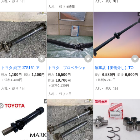
入札
-
残り
5日
入札
-
残り
3日
入札
-
残り
5時間
トヨタ 純正 JZS161 アリ
トヨタ プロペラシャフ
無事故【実働外し】TOY
スト プロペラシャフト ペ
ト クラウン E-GS120
OTA トヨタ 純正 UZS186
1,100
1,100
16,500
6,589
6,600
現在
円
即決
円
現在
円
現在
円
即決
円
ラシャ 2JZ-GTE ジャンク
GS120 ＃hyj NSP2
18 クラウン マジェスタ C
＋送料4,480円
18,700
＋送料5,240円
即決
円
ジョイントガタ / 2T6-610
98312
タイプ 3UZ 後期 プロペラ
＋送料6,130円
入札
-
残り
4日
入札
-
残り
1日
シャフト PS84 全長約15
入札
-
残り
3日
0.5㎝ 棚E-1
送料無料