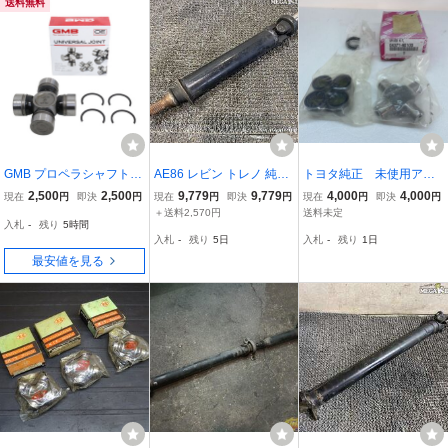
送料無料
GMB プロペラシャフト
AE86 レビン トレノ 純正
トヨタ純正 未使用アウ
ユニバーサルジョイント
プロペラシャフト ペラシ
トレット KDH200 ハイ
2,500
2,500
9,779
9,779
4,000
4,000
現在
円
即決
円
現在
円
即決
円
現在
円
即決
円
GUT-17 トヨタ ハイエー
ャ / T7-1941
エースプロペラシャフ
＋送料2,570円
送料未定
入札
-
残り
5時間
ス 200系 KDH200 KDH21
ト ユニバーサルジョイ
入札
-
残り
5日
入札
-
残り
1日
1 TRH200 TRH211 1個 0
ント 04371-60100
最安値を見る
4371-60100