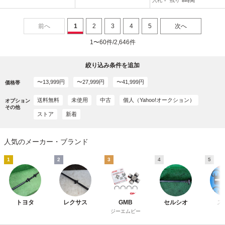
入札
-
残り
8時間
軸 セット
前へ
1
2
3
4
5
次へ
1〜60件/2,646件
絞り込み条件を追加
〜13,999円
〜27,999円
〜41,999円
価格帯
送料無料
未使用
中古
個人（Yahoo!オークション）
オプション
その他
ストア
新着
人気のメーカー・ブランド
1
2
3
4
5
トヨタ
レクサス
GMB
セルシオ
ス
ジーエムビー