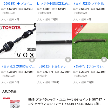
【260635】◆ プロペラ
L_ソアラ中期(UZZ31)AT
トヨタ JZZ30 ソアラ 純正
シャフト(1) ユニバーサル
用 プロペラシャフト【08
プロペラシャフト ペラシ
5,500
5,501
528
550
9,680
9,680
現在
円
即決
円
現在
円
即決
円
現在
円
即決
円
ジョイント リペアキット
3T】
ャ 2軸 3.0L /2T6-612
＋送料1,180円
＋送料5,060円
＋送料2,570円
トヨタ TOYOTA 04371-2
入札
-
残り
4日
入札
-
残り
7時間
入札
-
残り
4日
0010 【セリカ カリーナ
カローラ1400
トヨタ純正 ZRR80W ヴォ
_b192224 トヨタ クレス
▼DA64V【プロペラシャ
クシー フロント ドライブ
タ 2.0 スーパールーセン
フト】27102-68H12 H2
4,389
4,400
1,674
2,780
1,210
1,210
現在
円
即決
円
現在
円
即決
円
現在
円
即決
円
シャフト ドラシャ 右 運
ト GX100 プロペラシャフ
6 スズキ エブリイ DR64
＋送料2,180円
送料未定
＋送料1,500円
転席 1本 激安魔王
ト リア リヤ 1G-FE JZX1
V/DS64V/DG64V EVR03
入札
-
残り
3日
入札
-
残り
23時間
入札
-
残り
7時間
00 JZX105 GX105 マーク
2
Ⅱ チェイサー
人気の製品
GMB プロペラシャフト ユニバーサルジョイント GUT-17 ト
ヨタ クラウン コンフォート YXS10 YXS11 TSS10 1個