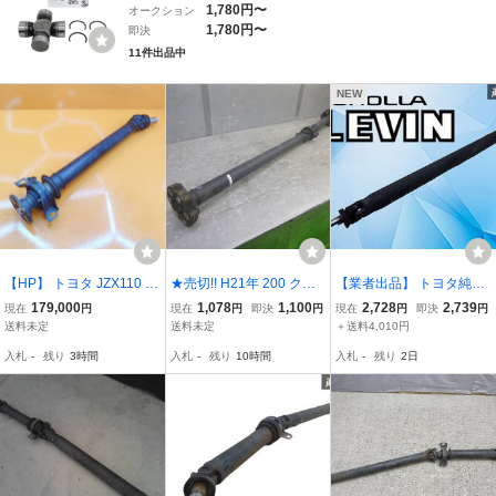
04371-60100
1,780円〜
オークション
1,780円〜
即決
11件出品中
NEW
【HP】 トヨタ JZX110 マ
★売切!! H21年 200 クラ
【業者出品】 トヨタ純正
ーク2 純正 5速 プロペラ
ウン マジェスタ URS206
AE85 カローラレビン ス
179,000
1,078
1,100
2,728
2,739
現在
円
現在
円
即決
円
現在
円
即決
円
シャフト MT 載せ替え IR-
純正 リア プロペラシャフ
プリンタートレノ ハチゴ
送料未定
送料未定
＋送料4,010円
V 1JZ-GTE R154 外し 手
ト 1UR-FSE 2WD ※個人
ー 3A-U 3AU 5速 マニュ
入札
-
残り
3時間
入札
-
残り
10時間
入札
-
残り
2日
渡OK 同梱OK 歪み 曲がり
宅不可(福山通運支店止)[3
アル プロペラシャフト ペ
無し 1軸 第一
0014224]
ラシャ 単体