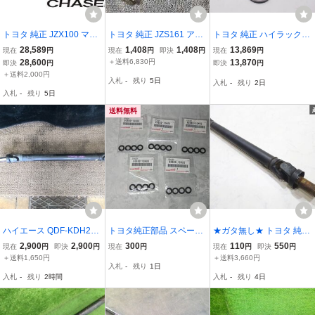
トヨタ 純正 JZX100 マー
トヨタ 純正 JZS161 アリ
トヨタ 純正 ハイラックス
クⅡ チェイサー クレスタ
スト プロペラシャフト 1
リヤプロペラシャフトユ
28,589
1,408
1,408
13,869
現在
円
現在
円
即決
円
現在
円
ツアラーV 1JZ-GTE R154
軸2軸 セット 2JZ-GTE ジ
ニバーサルジョイント ス
28,600
＋送料6,830円
13,870
即決
円
即決
円
5MT 5速 プロペラシャフ
ャンク ジョイントガタ / 2
パイダキット 04371-600
＋送料2,000円
入札
-
残り
5日
入札
-
残り
2日
ト ペラシャ スプライン
T6-609
60 TOYOTA LEXUS Genu
入札
-
残り
5日
即納
ine JDM 未使用
送料無料
ハイエース QDF-KDH201
トヨタ純正部品 スペーサ
★ガタ無し★ トヨタ 純正
V リア プロペラ シャフト
ー ワッシャ 90560-10H0
200系 ハイエース プロペ
2,900
2,900
300
110
550
現在
円
即決
円
現在
円
現在
円
即決
円
ロングDX GLパッケージ
0
ラシャフト ペラシャ 1軸
＋送料1,650円
＋送料3,660円
入札
-
残り
1日
9人 1.25T 1E7 37110-26
セット PHA4 即納
入札
-
残り
2時間
入札
-
残り
4日
A10