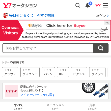
i
毎日引けるくじ 今すぐ挑戦
ログイン
シリーズを指定する
トヨタ
トヨタ
トヨタ
トヨタ
トヨタ
トヨタ
クラウン
ヴォクシー
パッソ
86
ピクシス
ヴィッツ
愛車に合うパーツを
もっと探しやすく
おすすめ
マイカーパーツから探す
すべて
オークション
定額
2,646件
824件
1,822件