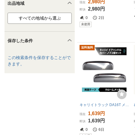
2,980円
現在
出品地域
2,980円
即決
0
2日
未使用
保存した条件
送料無料
この検索条件を保存することがで
きます。
キャリイトラック DA16T メッキ ドア ハンドル カバー ノブ 2個 18時まで即日出荷 車種専用設計
1,639円
現在
1,639円
即決
0
6日