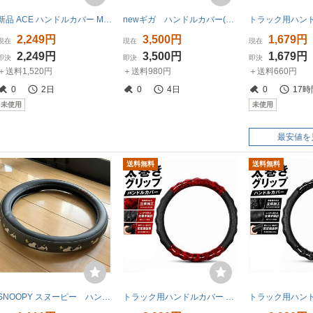
新品 ACE ハンドルカバー Mサイズ38-39cm 赤 キルティング風 ダブルステッチ カー用品 エース工業 /900918
newギガ ハンドルカバー(ほぼ未使用) ブラック ハンドルカバー
2,249円
3,500円
1,679円
現在
現在
現在
2,249円
3,500円
1,679円
即決
即決
即決
＋送料1,520円
＋送料980円
＋送料660円
0
2日
0
4日
0
17時
未使用
未使用
最安値を
送料無料
送料無料
SNOOPY スヌーピー ハンドルカバー BONFORM S 37cm
トラック用ハンドルカバー レッド 45㎝ 大型車 ステアリング 凹凸加工 カー用品 ドレスアップ 内装パーツ 車内アクセサリー カスタム 内装