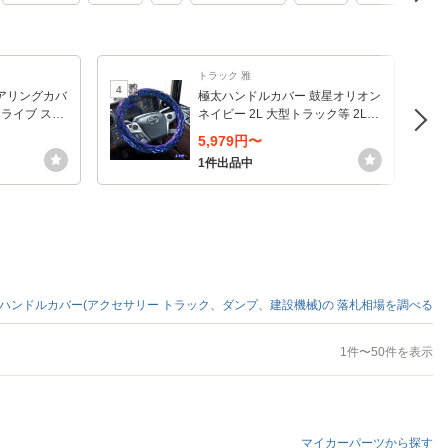
トラック 雅
4
5
アリングカバ
極太ハンドルカバー 鼓星オリオン
ドライブ スト
ネイビー 2L 大型トラック等 2Lサ
ップ ホイー
イズ (46〜47cm) 雅 HC-OR2LNV
5,979円〜
1件出品中
ハンドルカバー(アクセサリー トラック、ダンプ、建設機械)の
落札相場を調べる
1件〜50件を表示
マイカーパーツから探す