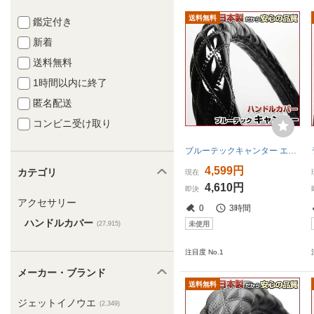
送料無料
鑑定付き
新着
送料無料
1時間以内に終了
匿名配送
コンビニ受け取り
ブルーテックキャンター エナメルブラック LS ハンドルカバー ステアリングカバー 日本製 極太 内装品 三菱ふそう 送料無料 沖縄不可 □
4,599円
カテゴリ
現在
4,610円
即決
アクセサリー
0
3時間
ハンドルカバー
未使用
(27,915)
注目度 No.1
メーカー・ブランド
送料無料
ジェットイノウエ
(2,349)