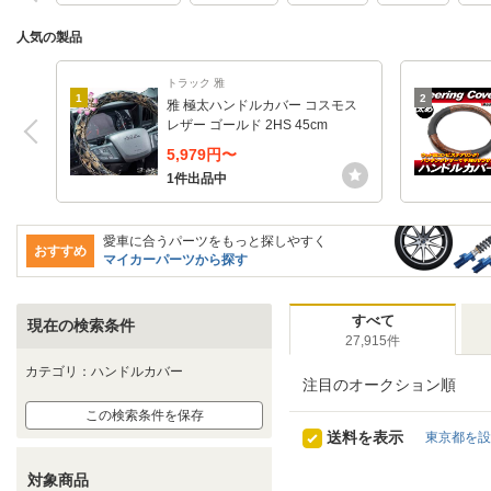
人気の製品
トラック 雅
1
2
雅 極太ハンドルカバー コスモス
レザー ゴールド 2HS 45cm
5,979円〜
1件出品中
愛車に合うパーツをもっと探しやすく
おすすめ
マイカーパーツから探す
すべて
現在の検索条件
27,915件
カテゴリ：ハンドルカバー
注目のオークション順
この検索条件を保存
送料を表示
東京都を設
対象商品