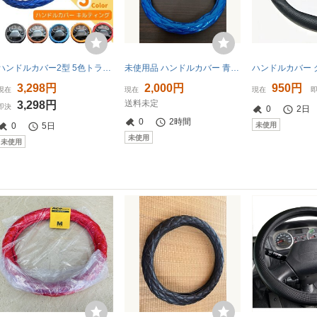
ハンドルカバー2型 5色トラック LM-B 2L-B LM-B 41cハンドルカバー 用
未使用品 ハンドルカバー 青 太巻き エナメル ダイヤカット ブルー Mサイズ
3,298円
2,000円
950円
現在
現在
現在
送料未定
3,298円
即決
0
2日
0
2時間
未使用
0
5日
未使用
未使用