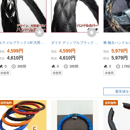
エナメルブラック LM 汎用 ハンドルカバー ステアリングカバー 日本製 極太 内装品 ドレスアップ 送料無料 沖縄発送不可 □
ダイナ ディンプルブラック LM ハンドルカバー ステアリングカバー 日本製 極太 内装品 トヨタ TOYOTA 送料無料 沖縄発送不可 □
4,599円
4,599円
5,979円
現在
現在
現在
4,610円
4,610円
5,979円
即決
即決
即決
0
3時間
0
3時間
0
17時
未使用
未使用
未使用
最安値を
送料無料
送料無料