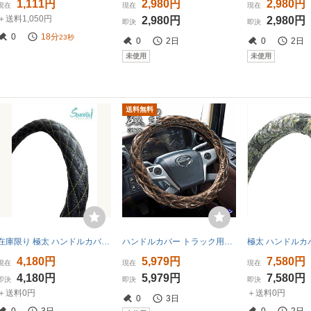
1,111円
2,980円
2,980円
現在
現在
現在
＋送料1,050円
2,980円
2,980円
即決
即決
0
18分
21秒
0
2日
0
2日
未使用
未使用
送料無料
在庫限り 極太 ハンドルカバー 和彫り 菊王ブラック イエローシングルステッチ 2HL 47～48cm ステアリングカバー 日本製 黒 和柄 おしゃれ
ハンドルカバー トラック用品 雅 ハンドルカバー 鼓星 オリオン ブラウン 2HS HC-OR2HSBR
4,180円
5,979円
7,580円
現在
現在
現在
4,180円
5,979円
7,580円
即決
即決
即決
＋送料0円
＋送料0円
0
3日
0
3日
0
2日