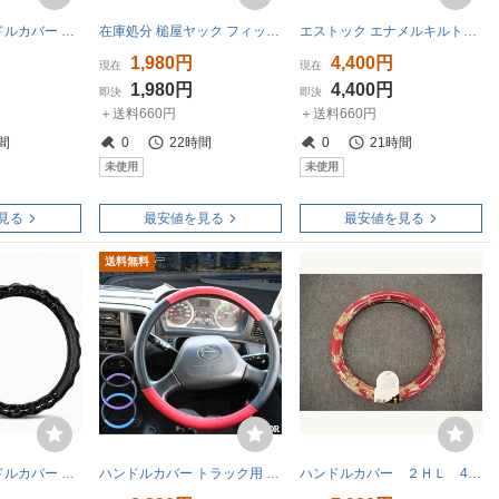
トラック用ハンドルカバー ネオフィットカーボン 4t～大型車 (45～46cm) 2HS/2L 7726696
在庫処分 槌屋ヤック フィットグリップ スエードレザー BK KF-1
エストック エナメルキルトハンドルカバー 2HS 2L 45cm 46cm ブラウン EK-125B
1,980円
4,400円
現在
現在
1,980円
4,400円
即決
即決
＋送料660円
＋送料660円
間
0
22時間
0
21時間
未使用
未使用
見る
最安値を見る
最安値を見る
送料無料
トラック用ハンドルカバー ブラック 45㎝ 大型車 ステアリング 凹凸加工 カー用品 ドレスアップ 疲労軽減 運転快適 ドライバー向け
ハンドルカバー トラック用 汎用 2t おすすめ LM-B 41cm 激安 2カラー ダイナ デュトロ キャンター等
ハンドルカバー ２ＨＬ 47cm～48cm ネオプリンセス 赤 レッド