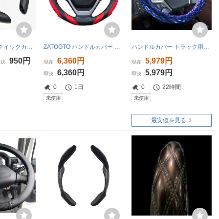
ハンドルカバー クイックカーボン 取付簡単 ノンスリップ オールシーズン対応仕様 ブラック
ZATOOTO ハンドルカバー 軽自動車 シリコーン ｓサイズ レザー おしゃれ 手触りよし ステアリングカバー グリップ感よしt
ハンドルカバー トラック用品 雅 ハンドルカバー 鼓星 オリオン ネイビー 2L HC-OR2LNV
950円
6,360円
5,979円
即決
現在
現在
6,360円
5,979円
即決
即決
0
1日
0
22時間
未使用
未使用
最安値を見る