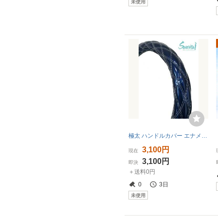
未使用
極太 ハンドルカバー エナメルネイビー シルバーダブルステッチ 2HL 47～48cm 青 紫 艶々 エナメル ステアリングカバー 日本製 おしゃれ
3,100円
現在
3,100円
即決
＋送料0円
0
3日
未使用