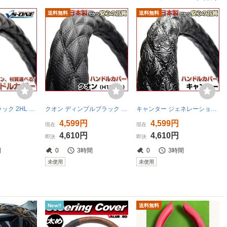
送料無料
送料無料
ソフトレザーブラック 2HL 汎用 ハンドルカバー ステアリングカバー 日本製 極太 内装品 ドレスアップ 送料無料 沖縄発送不可 □
クオン ディンプルブラック 2HS ハンドルカバー ステアリングカバー 日本製 極太 内装品 UDトラックス 即納 送料無料 沖縄発送不可 □
キャンター ジェネレーションキャンター 和彫ブラック LS ハンドルカバー ステアリングカバー 日本製 極太 内装品 送料無料 沖縄不可 □
4,599円
4,599円
現在
現在
4,610円
4,610円
即決
即決
間
0
3時間
0
3時間
未使用
未使用
New!!
送料無料