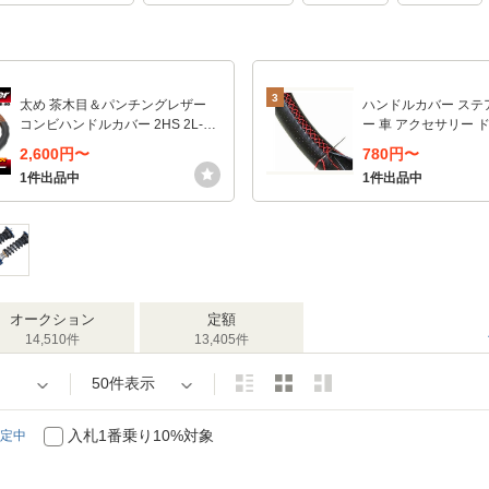
3
太め 茶木目＆パンチングレザー
ハンドルカバー ステ
コンビハンドルカバー 2HS 2L-Ｂ
ー 車 アクセサリー 
45cm〜46cm/プロフィア レンジ
レッチ 滑り止め グリ
2,600円〜
780円〜
ャー スーパーグレート ファイタ
ル (ブラックxレッド)
1件出品中
1件出品中
ー コンド
オークション
定額
14,510件
13,405件
50件表示
入札1番乗り10%対象
定中