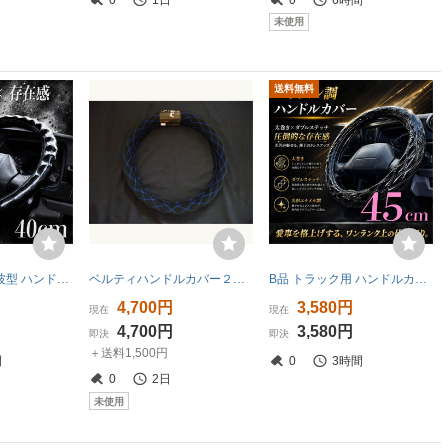
未使用
送料無料
B品 トラック用 波型 ハンドルカバー 40cm ML-B | 細巻 ツヤ有 黒色 | 検品落ち品 | ふそう トラック キャンター ステアリング A-⑦
ベルティハンドルカバー２ＨＬ ブラック/ブルー
B品 トラック用 ハンドルカバー 45cm 2HS-B | エナメル調 キルト 細巻 ダブルステッチ | 検品落ち品 | 17プロフィア 17レンジャー A-③
4,700円
3,580円
現在
現在
4,700円
3,580円
即決
即決
＋送料1,500円
間
0
3時間
0
2日
未使用