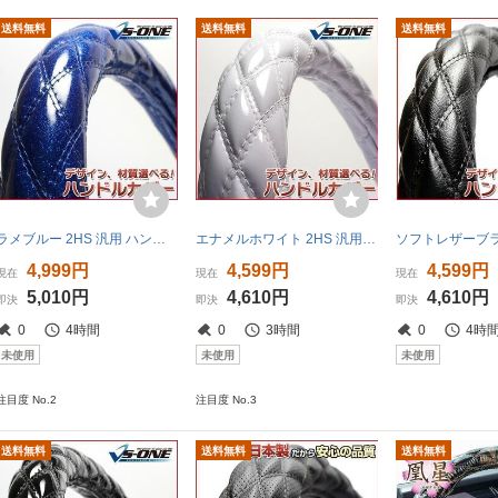
送料無料
送料無料
送料無料
ラメブルー 2HS 汎用 ハンドルカバー ステアリングカバー 日本製 極太 内装品 ドレスアップ 送料無料 沖縄発送不可 □
エナメルホワイト 2HS 汎用 ハンドルカバー ステアリングカバー 日本製 極太 内装品 ドレスアップ 即納 送料無料 沖縄発送不可 □
4,999円
4,599円
4,599円
現在
現在
現在
5,010円
4,610円
4,610円
即決
即決
即決
0
4時間
0
3時間
0
4時
未使用
未使用
未使用
注目度 No.2
注目度 No.3
送料無料
送料無料
送料無料