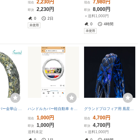
2,230円
7,980円
現在
現在
2,230円
8,000円
即決
即決
＋送料1,000円
0
2日
0
4時間
未使用
未使用
極太 ハンドルカバー金華山 花かごグリーン ダブルステッチ S M LS LM LL 2HS 2HM 2HL 緑 ビニール巻き ステアリングカバー 糸色変更可
ハンドルカバー軽自動車 キルティング
グランドプロフィア用 凰星 コスモスレザー 極太ハンドルカバー ネイビー
1,000円
4,700円
現在
現在
1,000円
4,700円
即決
即決
送料未定
＋送料1,000円
0
1日
0
6時間