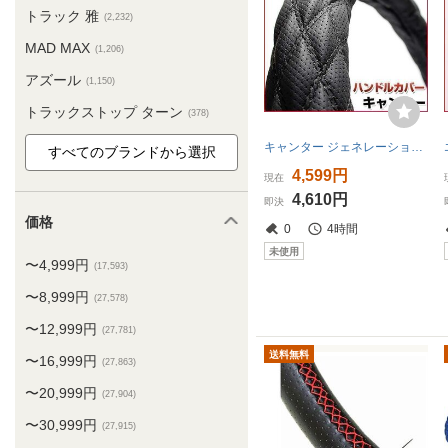
トラック 雅
(2,232)
MAD MAX
(1,206)
アズール
(1,150)
トラックストップ ターン
(378)
キャンター ジェネレーションキャンター ディンプルブラック LS ハンドルカバー ステアリングカバー 日本製 極太 送料無料 沖縄不可 □
4,599円
現在
4,610円
即決
価格
0
4時間
未使用
〜4,999円
(17,593)
〜8,999円
(27,578)
〜12,999円
(27,781)
送料無料
〜16,999円
(27,863)
〜20,999円
(27,904)
〜30,999円
(27,915)