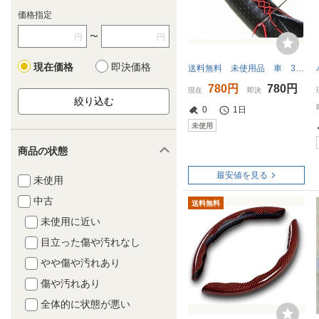
価格指定
〜
円
円
現在価格
即決価格
送料無料 未使用品 車 38cm ハンドルカバー 人工皮革 ステアリング 編み上げタイプ ブラック＆レッド レッドステッチ
780円
780円
現在
即決
0
1日
未使用
商品の状態
最安値を見る
未使用
中古
送料無料
未使用に近い
目立った傷や汚れなし
やや傷や汚れあり
傷や汚れあり
全体的に状態が悪い