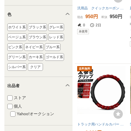
汎用品 クイックカーボン 取付簡単 ノンスリップ 用 滑り止め 保護カバー ハンドルカバー ステアリングカバー オールシーズン レッド
色
950円
950円
現在
即決
0
2日
ホワイト系
ブラック系
グレー系
未使用
ベージュ系
ブラウン系
レッド系
ピンク系
ネイビー系
ブルー系
グリーン系
カーキ系
ゴールド系
シルバー系
クリア
送料無料
出品者
ストア
個人
Yahoo!オークション
トラック用ハンドルカバー レッド 47㎝ 大型車 ステアリング 凹凸加工 カー用品 ドレスアップ プロドライバー 長距離運転 ドライバー