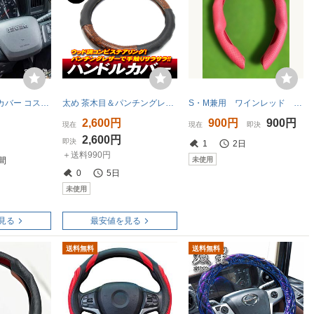
雅 極太ハンドルカバー コスモスレザー ゴールド 2HS 45cm
太め 茶木目＆パンチングレザー コンビハンドルカバー 2HS 2L-Ｂ 45cm～46cm / プロフィア レンジャー スーパーグレート ファイター コンド
S・M兼用 ワインレッド ハンドルカバー クイックカーボン ノンスリップ オールシーズン対応仕様 汎用品
2,600円
900円
900円
現在
現在
即決
2,600円
即決
1
2日
＋送料990円
未使用
間
0
5日
未使用
見る
最安値を見る
送料無料
送料無料