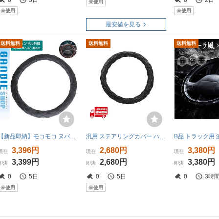
未使用
未使用
未使用
最安値を見る
送料無料
送料無料
送料無料
【新品即納】モコモコ ヌバック調 スェード 艶消し ダブルステッチ トラック ハンドルカバー ブラック×黒糸 Sサイズ いすゞ 2t 07エルフ
汎用 ステアリングカバー ハンドルカバー 40cm ブラック エナメル ダブルステッチ 黒 トラック NEWエルフ 07エルフ キャンター
3,396円
2,680円
3,380円
現在
現在
現在
3,399円
2,680円
3,380円
即決
即決
即決
0
5日
0
5日
0
3時
未使用
未使用