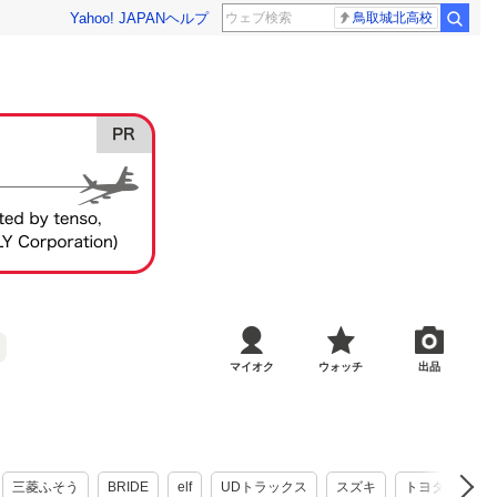
Yahoo! JAPAN
ヘルプ
鳥取城北高校
マイオク
ウォッチ
出品
三菱ふそう
BRIDE
elf
UDトラックス
スズキ
トヨタ
い