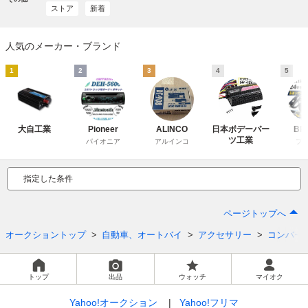
ストア
新着
人気のメーカー・ブランド
1
2
3
4
5
大自工業
Pioneer
ALINCO
日本ボデーパー
BR
ツ工業
パイオニア
アルインコ
ブ
指定した条件
ページトップへ
オークショントップ
自動車、オートバイ
アクセサリー
コンバー
トップ
出品
ウォッチ
マイオク
Yahoo!オークション
Yahoo!フリマ