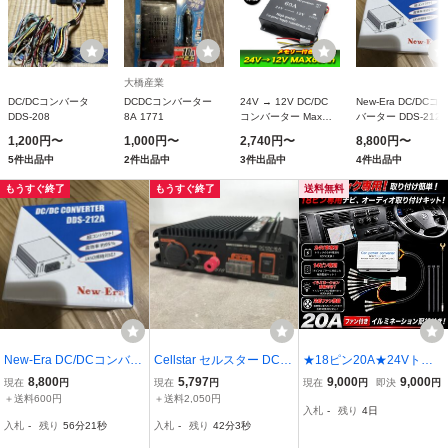
大橋産業
DC/DCコンバータ
DCDCコンバーター
24V → 12V DC/DC
New-Era DC/DCコ
DDS-208
8A 1771
コンバーター Max
バーター DDS-212A
60A/配線解説付き メ
1,200円〜
1,000円〜
2,740円〜
8,800円〜
モリー バックアップ
5件出品中
2件出品中
3件出品中
4件出品中
トラック 変圧器
もうすぐ終了
もうすぐ終了
送料無料
New-Era DC/DCコンバー
Cellstar セルスター DCコ
★18ピン20A★24Vトラ
ター DDS-212A 新品未使
ンバーター DC516 DC12
ック用！新品オーディ
8,800
5,797
9,000
9,000
現在
円
現在
円
現在
円
即決
円
用
V-16A 現状品 26f菊HG
オ、ナビ取り付けキッ
＋送料600円
＋送料2,050円
入札
-
残り
4日
ト！24V→12V 電圧変換
入札
-
残り
56分20秒
入札
-
残り
42分2秒
器 20Aデコデコ！日野、I