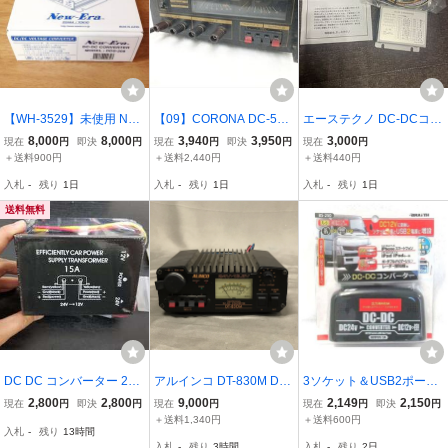
【WH-3529】未使用 New
【09】CORONA DC-50A
エーステクノ DC-DCコン
Era ニューエラ DCコンバ
DCコンバーター 中古 現
バーター CNV-60S アイ
8,000
8,000
3,940
3,950
3,000
現在
円
即決
円
現在
円
即決
円
現在
円
ータ DDS-208 DC24V→
状品 260709R5716
ドリングストップ車対応
＋送料900円
＋送料2,440円
＋送料440円
DC12V
入札
-
残り
1日
入札
-
残り
1日
入札
-
残り
1日
送料無料
DC DC コンバーター 24
アルインコ DT-830M DC
3ソケット＆USB2ポート
Ｖ → 12Ｖ デコデコ 15Ａ
コンバーター 24V13.8V
装備! DC24VをDC12V
2,800
2,800
9,000
2,149
2,150
現在
円
即決
円
現在
円
現在
円
即決
円
電圧変換器 トラック バス
現状品 ALINCO
に変換! 最大3A コード
＋送料1,340円
＋送料600円
入札
-
残り
13時間
【バックアップ機能】 / 2
長80ｃｍ ブレイス DC
入札
-
残り
3時間
入札
-
残り
2日