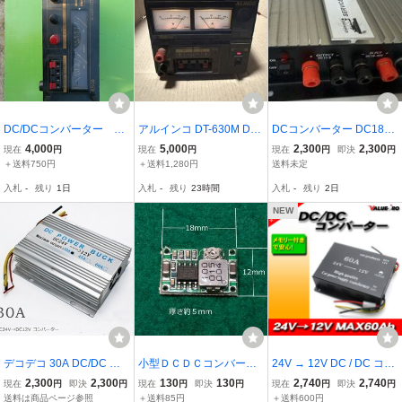
DC/DCコンバーター D
アルインコ DT-630M DC-
DCコンバーター DC18〜
C-50A CORONA
DC 24→13.8 CONVERT
40v→DC13v
4,000
5,000
2,300
2,300
現在
円
現在
円
現在
円
即決
円
ER 実働品 30A
＋送料750円
＋送料1,280円
送料未定
入札
-
残り
1日
入札
-
残り
23時間
入札
-
残り
2日
NEW
デコデコ 30A DC/DC コ
小型ＤＣＤＣコンバータ
24V → 12V DC / DC コン
ンバーター 24V→12V 変
ー基板入力電圧DC 4.75v-
バーター Max 60Ah / 配線
2,300
2,300
130
130
2,740
2,740
現在
円
即決
円
現在
円
即決
円
現在
円
即決
円
圧器/電圧変換器 過電圧保
23v 出力電圧dc 1.0v-17
解説付き 新品 メモリー
送料は商品ページ参照
＋送料85円
＋送料600円