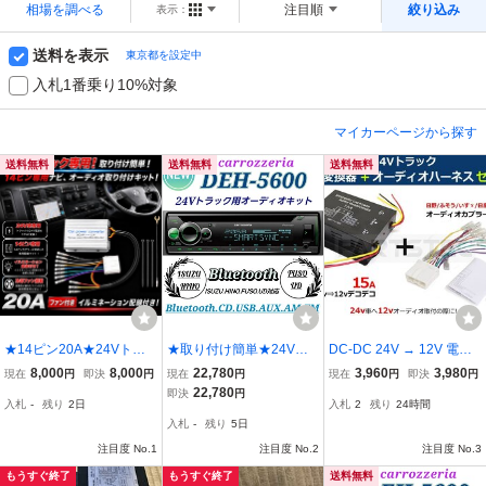
相場を調べる
注目順
絞り込み
表示：
送料を表示
東京都を設定中
入札1番乗り10%対象
マイカーページから探す
送料無料
送料無料
送料無料
★14ピン20A★24Vトラ
★取り付け簡単★24Vト
DC-DC 24V → 12V 電圧
ック用！新品オーディ
ラック用！新品オーディ
変換器 コンバーター デコ
8,000
8,000
22,780
3,960
3,980
現在
円
即決
円
現在
円
現在
円
即決
円
オ、ナビ取り付けキッ
オポン付け！DEH-5600!
デコ + オーディオ配線 セ
22,780
即決
円
入札
-
残り
2日
入札
2
残り
24時間
ト！24V→12V 電圧変換
Bluetooth.USB.AUX.AM.F
ット ギボシ付 トラック用
入札
-
残り
5日
器 20Aデコデコ！日野、I
M.ハンズフリー通話.ワイ
在庫あり /28-538+28-13
SUZU、三菱ふそう、UD
ドFM対応
0:
注目度 No.1
注目度 No.2
注目度 No.3
もうすぐ終了
もうすぐ終了
送料無料