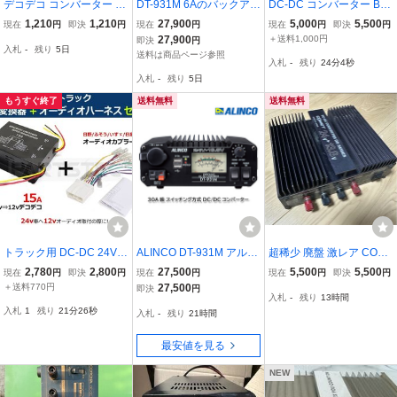
デコデコ コンバーター D
DT-931M 6Aのバックアッ
DC-DC コンバーター BU-
CDC 24V→12V 5A アン
プ強化タイプ オリジナル
6A ARGUS トラックなど
1,210
1,210
27,900
5,000
5,500
現在
円
即決
円
現在
円
現在
円
即決
円
ペア 60W 電装品 バック
ブルーLED 最大出力32A
のDC24V電源をDC13.8V
27,900
＋送料1,000円
即決
円
入札
-
残り
5日
カメラ モニター等に！直
USB端子 新品 アルインコ
（DC12V）に変換 中古
送料は商品ページ参照
入札
-
残り
24分3秒
流電圧 電圧変換
DC/DCコンバーター
入札
-
残り
5日
もうすぐ終了
送料無料
送料無料
トラック用 DC-DC 24V→
ALINCO DT-931M アルイ
超稀少 廃盤 激レア COM
12V 電圧変換器 デコデコ
ンコ 30A級スイッチング
ET DC-DCコンバーター
2,780
2,800
27,500
5,500
5,500
現在
円
即決
円
現在
円
現在
円
即決
円
15A＋オーディオハーネ
方式 DC-DCコンバータ
DD-150 デコデコ
＋送料770円
27,500
即決
円
入札
-
残り
13時間
スセット 日野/三菱ふそ
ー
入札
1
残り
21分25秒
入札
-
残り
21時間
う/いすゞ/日産UD /28-53
8+28-130
最安値を見る
NEW