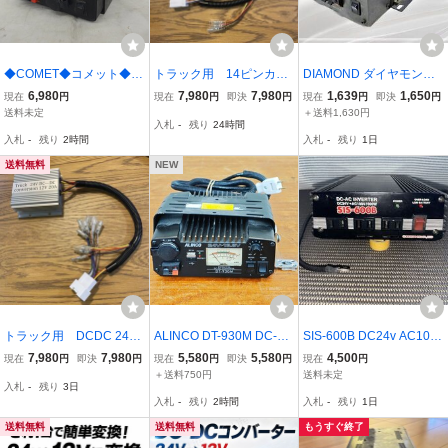
◆COMET◆コメット◆D
トラック用 14ピンカプ
DIAMOND ダイヤモンド
C-DCコンバーター◆CD
ラー DCDC 24V 12V変
第一電波工業 35A 24V～
6,980
7,980
7,980
1,639
1,650
現在
円
現在
円
即決
円
現在
円
即決
円
C3200◆24V-13.8V◆57
換 デコデコ カプラー
13.8V デコデコ DC-DC C
送料未定
＋送料1,630円
入札
-
残り
24時間
カーナビ取付ハーネス
ONVERTER コンバータ
入札
-
残り
2時間
入札
-
残り
1日
ケーブル
ー GCM3500 即納
送料無料
NEW
トラック用 DCDC 24V
ALINCO DT-930M DC-D
SIS-600B DC24v AC100v
12V 変換 18ピン イル
Cコンバーター ジャンク
600w
7,980
7,980
5,580
5,580
4,500
現在
円
即決
円
現在
円
即決
円
現在
円
ミ デコデコ カプラ
品 修理・部品取り用 管理
＋送料750円
送料未定
入札
-
残り
3日
ー カーナビ取付ハーネ
番号A06281
入札
-
残り
2時間
入札
-
残り
1日
ス
送料無料
送料無料
もうすぐ終了