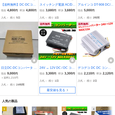
【送料無料】DC-DCコン
スイッチング電源 AC/DC
アルインコ DT-908 DC/D
バーター 24V→13.8V 最
コンバーター 入力AC100
C コンバータ
4,800
4,800
3,680
3,680
5,000
現在
円
即決
円
現在
円
即決
円
現在
円
大65A 大容量 冷却ファン
V 出力DC24V/15A 最大3
入札
-
残り
5日
入札
-
残り
1日
入札
-
残り
2時間
内蔵 車・トラック・船舶
60W 直流安定化電源 変換
対応 電圧変換 デコデコ
器 変圧器 配線付 放熱フ
送料無料
送料無料
電源
ァン付 送料無料
日立DC-DCコンバータ H
24V → 12V DC / DC コン
デコデコ DC DC コンバ
CNV-F10SC新品未使用品
バーター Max 60A / 配線
ーター 24V → 12V 電圧変
9,000
3,300
3,300
2,110
2,120
現在
円
現在
円
即決
円
現在
円
即決
円
解説付き 新品 メモリー
換器 15A 保護回路機能 冷
＋送料1,210円
入札
-
残り
1日
入札
-
残り
2日
バックアップ トラック 変
却ファン付き 変圧器 トラ
入札
-
残り
24時間
圧器
ック ナビ オーディオ 車
最安値を見る
トラック
人気の製品
1
2
3
4