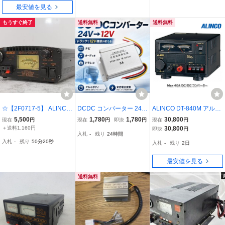
SUZU、三菱ふそう、UD.
最安値を見る
もうすぐ終了
送料無料
送料無料
☆【2F0717-5】 ALINCO
DCDC コンバーター 24V
ALINCO DT-840M アルイ
アルインコ DC-DCコンバ
- 12V デコデコ 5A 変圧器
ンコ Max 40A DCDCコン
5,500
1,780
1,780
30,800
現在
円
現在
円
即決
円
現在
円
ーター DT-830M 本体のみ
トラック オーディオハー
バーター
＋送料1,160円
30,800
即決
円
入札
-
残り
24時間
24V-13.8V 入力24V ジャ
ネス ナビ 冷却ファン 配
入札
-
残り
50分19秒
入札
-
残り
2日
ンク
線 電圧変換器 車 日野 三
菱 いすゞ
最安値を見る
送料無料