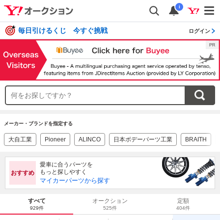
i
毎日引けるくじ 今すぐ挑戦
ログイン
メーカー・ブランドを指定する
大自工業
Pioneer
ALINCO
日本ボデーパーツ工業
BRAITH
愛車に合うパーツを
もっと探しやすく
おすすめ
マイカーパーツから探す
すべて
オークション
定額
929件
525件
404件