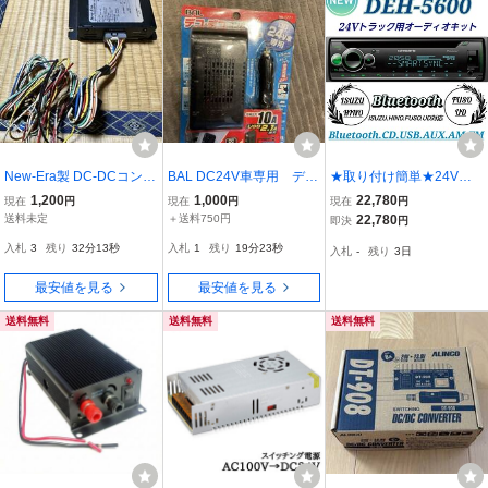
New-Era製 DC-DCコンバ
BAL DC24V車専用 デコ
★取り付け簡単★24Vト
ーター DDS-208
デコインバーター NO.1
ラック用！新品オーディ
1,200
1,000
22,780
現在
円
現在
円
現在
円
771
オポン付け！DEH-560
送料未定
＋送料750円
22,780
即決
円
0！Bluetooth.USB.AUX.A
入札
3
残り
32分12秒
入札
1
残り
19分22秒
入札
-
残り
3日
M.FM.ハンズフリー通話.
ワイドFM対応
最安値を見る
最安値を見る
送料無料
送料無料
送料無料