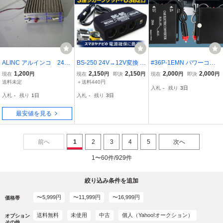
ALINC アルインコ 24V
BS-250 24V→12V変換 D
#36P-1EMN パワーコン
→ 13.8V DCDC コンバー
C-DCコンバーター 3連シ
バーター 電源変圧器 アル
1,200
2,150
2,150
2,000
2,000
現在
円
現在
円
即決
円
現在
円
即決
円
ター Max 30A 大阪からA
ガーソケット USB2ポー
ミ合金材質 定格電力 240
送料未定
＋送料440円
入札
-
残り
3日
A2603K
ト付 デコデコ 車載電源 2
W シガーライターソケッ
入札
-
残り
1日
入札
-
残り
3日
4V車トラック対応 スマホ
ト 出力電流/電圧 20A/12V
充電 ナビ電源に最適
24Vから12Vへ
最安値を見る
前へ
1
2
3
4
5
次へ
1〜60件/929件
絞り込み条件を追加
〜5,999円
〜11,999円
〜16,999円
価格帯
送料無料
未使用
中古
個人（Yahoo!オークション）
オプション
その他