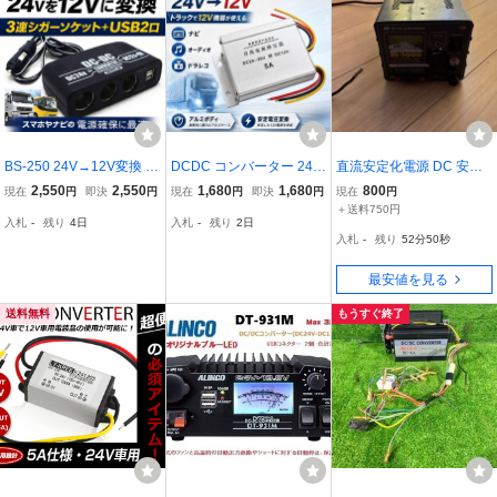
BS-250 24V→12V変換 D
DCDC コンバーター 24V
直流安定化電源 DC 安定
C-DCコンバーター 3連シ
- 12V デコデコ 5A 変圧器
化電源 デコデコ SD-3
2,550
2,550
1,680
1,680
800
現在
円
即決
円
現在
円
即決
円
現在
円
ガーソケット USB2ポー
トラック オーディオハー
000 SWALLOW ジャンク
＋送料750円
入札
-
残り
4日
入札
-
残り
2日
ト付 デコデコ 車載電源 2
ネス ナビ 冷却ファン 配
入札
-
残り
52分49秒
4v車トラック対応 スマホ
線 電圧変換器 車 日野 三
充電 ナビ電源に最適
菱 いすゞ
最安値を見る
送料無料
もうすぐ終了