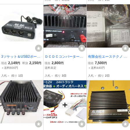
8-538 PP*
-DCコンバーター
3ソケット＆USB2ポート
ＤＣＤＣコンバーター
有限会社エーステクノ D
装備! DC24VをDC12V
ＥＤ－６ ６Ａ DC２
C-DCコンバーター CNV-
2,149
2,150
2,800
7,500
現在
円
即決
円
現在
円
現在
円
に変換! 最大3A コード
４→DC12V
120S新品未使用
＋送料600円
送料未定
＋送料440円
長80ｃｍ ブレイス DC
入札
-
残り
1日
入札
-
残り
3日
入札
-
残り
2日
-DCコンバーター