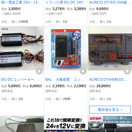
第一電波工業 24V～13.8
トラック用 DC-DC 24V→
ALINCO. DT-920 20A級ス
V GC-1225 DC-DCコンバ
12V 電圧変換器 デコデコ
イッチング方式 DC-DC
1,500
3,278
3,289
9,000
現在
円
現在
円
即決
円
現在
円
ーター
15A＋オーディオハーネ
コンバーター
＋送料1,400円
＋送料770円
＋送料750円
スセット 日野/三菱ふそ
入札
-
残り
23時間
入札
-
残り
5日
入札
-
残り
1日
う/いすゞ/日産UD /146-2
19+28-130
NEW
DC-DCコンバーター A
BAL 大橋産業 コンバ
ALINCO DT-840M DCコ
RGUS BU-6A 2台セット
ーター DC/DC 10A N
ンバーター 40A 新品未使
5,000
6,000
2,199
2,199
29,800
現在
円
即決
円
現在
円
即決
円
現在
円
中古美品
O1771 DC24V車用 新
用品 トラック用品 日野
送料未定
送料未定
送料未定
品
いすゞ 三菱 UD
入札
-
残り
6日
入札
-
残り
2時間
入札
-
残り
2日
最安値を見る
送料無料