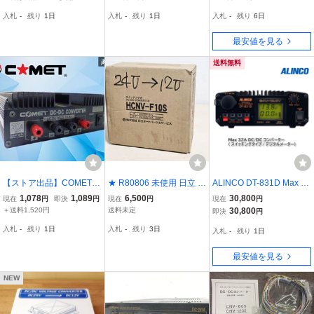
護 バックアップ 機能付/
v最大定格1.8aサイズ18m
バックアップ トラック 変
入札
-
残り
1日
入札
-
残り
1日
入札
-
残り
6日
バス、トラック、大型車
m×12mm全国一律普通郵
圧器
DCDC
便８５円
最安値を見る
送料無料
【ストア出品】COMET
★ R80806 未使用 日立 ス
ALINCO DT-831D Max 32
コメット社製 DCコンバ
イッチング式 DC-DCコン
A DC-DCコンバーター
1,078
1,089
6,500
30,800
現在
円
即決
円
現在
円
現在
円
ーター 24V 13.8V 本体の
バーター 24V→12V HCN
（スイッチングタイプ/デ
＋送料1,520円
送料未定
30,800
即決
円
み DD-200 トラック バス
V-F10S デコデコ ★
ジタルメーター）
入札
-
残り
1日
入札
-
残り
3日
入札
-
残り
1日
廃盤品 希少 激安魔王
最安値を見る
NEW