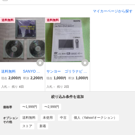
マイカーページから探す
送料無料
送料無料
送料無料 SANYO
サンヨー ゴリラナビ 取
NVP- KS41D バージョ
扱説明書NV-DVC80DT
2,000
2,200
1,000
1,000
現在
円
即決
円
現在
円
即決
円
ンアップキット SAN
入札
-
残り
4日
入札
-
残り
2日
YO ナビ ゴリラ 未
使用
絞り込み条件を追加
〜1,999円
〜2,999円
価格帯
送料無料
未使用
中古
個人（Yahoo!オークション）
オプション
その他
ストア
新着