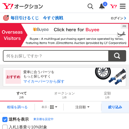
i
毎日引けるくじ 今すぐ挑戦
ログイン
愛車に合うパーツを
もっと探しやすく
おすすめ
マイカーパーツから探す
すべて
オークション
定額
2件
1件
1件
相場を調べる
注目順
絞り込み
表示：
送料を表示
東京都を設定中
入札1番乗り10%対象