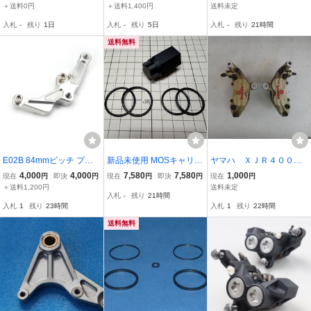
トン フロントキャリパー
スターシリンダー *16820
ッド付 100mmピッチ 流
＋送料0円
＋送料1,400円
送料未定
ピストン 1ヶ 当時物新品
54691 中古
用にも！ 検》 XJR1200 X
入札
-
残り
1日
入札
-
残り
5日
入札
-
残り
21時間
0544
JR1300 V-Max FZR TRX
TZR SRX SR FJ FZ ★
送料無料
E02B 84mmビッチ プレ-
新品未使用 MOSキャリパ
ヤマハ ＸＪＲ４００
キキャリパ-用サポ-卜 TZ
ー ピストンキャップツー
ブレンボキャリパー 中
4,000
4,000
7,580
7,580
1,000
現在
円
即決
円
現在
円
即決
円
現在
円
R250 3XV 1KT 2XT SRX-
ル SST Oリングセット ヤ
古
＋送料1,200円
送料未定
入札
-
残り
21時間
4 SRX-6 FZ250
マハ 住友キャリパー オー
入札
1
残り
23時間
入札
1
残り
22時間
バーホール OH
送料無料