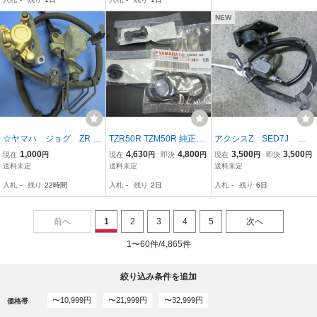
mm (Y0721Z06)2021年式
NEW
☆ヤマハ ジョグ ZR S
TZR50R TZM50R 純正品
アクシスZ SED7J フ
A39J ディスクキャリパ
フロントキャリパーシー
ロントブレーキセット
1,000
4,630
4,800
3,500
3,500
現在
円
現在
円
即決
円
現在
円
即決
円
中古☆
ル ブーツ セット クリッ
キャリパー マスターシ
送料未定
送料未定
送料未定
クポスト可
リンダー 純正 宅配便
入札
-
残り
22時間
入札
-
残り
2日
入札
-
残り
6日
の場合発送６０サイズ
NO、4306
前へ
1
2
3
4
5
次へ
1〜60件/4,865件
絞り込み条件を追加
〜10,999円
〜21,999円
〜32,999円
価格帯