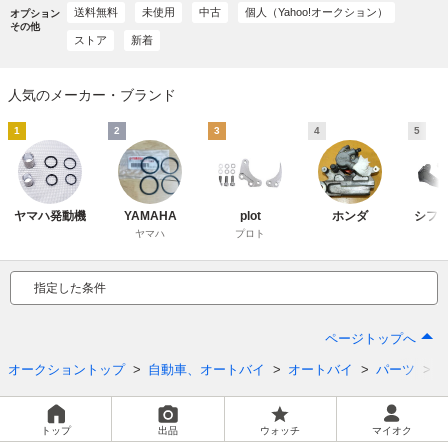
送料無料
未使用
中古
個人（Yahoo!オークション）
オプション
その他
ストア
新着
人気のメーカー・ブランド
1
2
3
4
5
ヤマハ発動機
YAMAHA
plot
ホンダ
シフ
ヤマハ
プロト
指定した条件
ページトップへ
オークショントップ
自動車、オートバイ
オートバイ
パーツ
トップ
出品
ウォッチ
マイオク