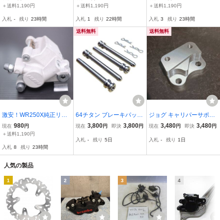
ド！DG15J/WR250R
ート！DG15J/WR250R
ー！DG15J/WR250R
＋送料1,190円
＋送料1,190円
＋送料1,190円
入札
-
残り
23時間
入札
1
残り
22時間
入札
3
残り
23時間
送料無料
送料無料
激安！WR250X純正リア
64チタン ブレーキパッド
ジョグ キャリパーサポー
ブレーキキャリパー！DG
ピン ブレンボ 65mm 100
ト 200mmディスク用 ア
980
3,800
3,800
3,480
3,480
現在
円
現在
円
即決
円
現在
円
即決
円
15J/WR250R
mm 4POT 2PIN CB400SF
ルミ JOG 3YK 3RY スー
＋送料1,190円
入札
-
残り
5日
入札
-
残り
1日
バージョンS XJR1200 13
パージョグ ZR アプリオ 4
入札
8
残り
23時間
00 XJR400R インパルス
JP 4LV JOG90 アクシス9
イナズマ400 ヤマンボ
0 3WF 互換品 管理M2
人気の製品
1
2
3
4