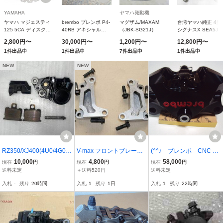
YAMAHA
ヤマハ発動機
ヤマハ マジェスティ
brembo ブレンボ P4-
マグザム/MAXAM
台湾ヤマハ純正 4
125 5CA ディスクプ
40RB アキシャル
（JBK-SG21J）
シグナスX SEA5J
レート バイクパーツ
CNC 4P キャリパー
リアブレーキキャリ
2,800円〜
30,000円〜
1,200円〜
12,800円〜
センター
ブラックアルマイト
ーＡｓｓｙ ブラッ
1件出品中
1件出品中
7件出品中
1件出品中
レッドロゴ 左 アルミ
バイクパーツセンタ
ピストン φ30/34 取付
NEW
NEW
ピッチ40mm
RZ350/XJ400(4U0/4G0)
V-max フロントブレーキ
(^^♪ ブレンボ CNC レ
フロントブレーキキャリ
キャリパーサポート ステ
ーシング カニキャリパ
10,000
4,800
58,000
現在
円
現在
円
現在
円
パー 左 オーバーホー
ー
84mm
送料未定
＋送料520円
送料未定
ル済み
入札
-
残り
20時間
入札
1
残り
1日
入札
1
残り
22時間