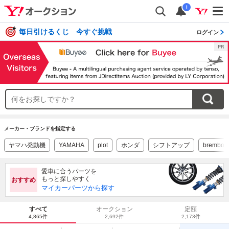
i
毎日引けるくじ 今すぐ挑戦
ログイン
メーカー・ブランドを指定する
ヤマハ発動機
YAMAHA
plot
ホンダ
シフトアップ
brembo
愛車に合うパーツを
もっと探しやすく
おすすめ
マイカーパーツから探す
すべて
オークション
定額
4,865件
2,692件
2,173件