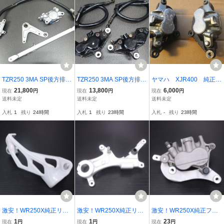
TZR250 3MA SP後方排気
TZR250 3MA SP後方排気
ヤマハ XJR400 純正フ
純正リア ブレーキ キャリ
純正 4POTフロント ブレ
ロントブレーキキャリパ
21,800
13,800
6,000
現在
円
現在
円
現在
円
パーASSYマスター ホー
ーキ キャリパーASSYマ
ー 4HM フロントキャ
送料未定
送料未定
送料未定
ス サポート トルクロッド
スター ホース付き83㎜ピ
リパー 左右セット 空
入札
1
残り
24時間
入札
1
残り
23時間
入札
-
残り
23時間
付き TZ250 RZ250 ２XT
ッチ TZ250 RZ250 ２XT
冷4気筒 フロントブレー
SUGO NSR250
SUGO NSR250
キ 旧車 キャリパー
激安！WR250X純正リア
激安！WR250X純正リア
激安！WR250X純正フロ
ブレーキキャリパーガー
ブレーキキャリパーサポ
ントブレーキキャリパ
1
1
23
現在
円
現在
円
現在
円