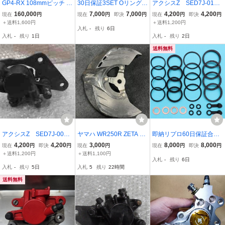
GP4-RX 108mmピッチ ブ
30日保証3SET Oリング
アクシスZ SED7J-010x
レンボキャリパー Bremb
スミトモ φ38 2ポット 対
xx の キャリパー *178
160,000
7,000
7,000
4,200
4,200
現在
円
現在
円
即決
円
現在
円
即決
円
o YZF CBR GSX ZX
抗 ブレーキキャリパー ピ
5200412 中古
＋送料1,600円
＋送料1,200円
入札
-
残り
6日
ストンシール キャップ R
入札
-
残り
1日
入札
-
残り
2日
Z250R FZR250 RZ125 T
ZR125 XJ400 FZR400
送料無料
アクシスZ SED7J-006x
ヤマハ WR250R ZETA フ
即納リプロ60日保証合わ
xx の キャリパー *167
ロントディスクガード マ
せ面パッキン付 TZR250
4,200
4,200
3,000
8,000
8,000
現在
円
即決
円
現在
円
現在
円
即決
円
4692202 中古
ウンティングキット
3MA 後方排気 左右異形
＋送料1,200円
＋送料1,100円
入札
-
残り
6日
フロントブレーキキャリ
入札
-
残り
5日
入札
5
残り
22時間
パーシール オイルシール
ダストシール
送料無料