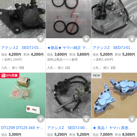
アクシスZ SED7J-013x
★新品★ ヤマハ純正 マジ
アクシスZ SED7J-013x
xx の キャリパー *165
ェスティ１２５用 キャ
xx の キャリパー マ
4,200
4,200
3,600
3,600
5,200
5,200
現在
円
即決
円
現在
円
即決
円
現在
円
即決
円
7256791 中古
リパーシールキット 1台
スターシリンダー *16492
＋送料1,200円
送料は商品ページ参照
＋送料1,400円
分（2セット） 5AG-W0
08777 中古
入札
-
残り
5日
入札
-
残り
1日
入札
-
残り
2日
047-00 a
10%対象
NEW
DT125R DT125 34X ヤマ
アクシスZ SED7J-004x
★ 美品！ ヤマハ 異形対
ハ純正 キャリパー用 ピス
xx の キャリパー マ
向4ポッドキャリパー パ
3,300
5,200
5,200
7,000
8,500
現在
円
現在
円
即決
円
現在
円
即決
円