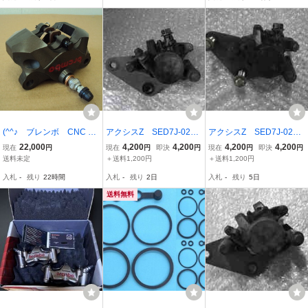
ド対応
パー
(^^♪ ブレンボ CNC 84
アクシスZ SED7J-020x
アクシスZ SED7J-020x
mm カニキャリパー 説
xx の キャリパー *170
xx の キャリパー *171
22,000
4,200
4,200
4,200
4,200
現在
円
現在
円
即決
円
現在
円
即決
円
明文必読
5373566 中古
7723626 中古
送料未定
＋送料1,200円
＋送料1,200円
入札
-
残り
22時間
入札
-
残り
2日
入札
-
残り
5日
送料無料