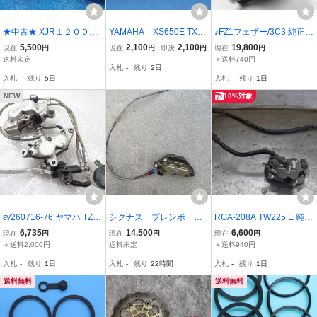
★中古★ XJR１２００用
YAMAHA XS650E TX65
♪FZ1フェザー/3C3 純正
キャリパーサポート
0 '72-'76 フロント ブレ
MOS フロントブレーキキ
5,500
2,100
2,100
19,800
現在
円
現在
円
即決
円
現在
円
ーキ キャリパー リペアキ
ャリパー 100mm (Y0722
送料未定
＋送料740円
入札
-
残り
2日
ット (02-51656)
A06) 2006年式/RN17N
入札
-
残り
5日
入札
-
残り
1日
NEW
10%対象
εγ260716-76 ヤマハ TZR
シグナス ブレンボ フ
RGA-208A TW225 E 純正
250 純正 SUMITOMO フ
ロントブレーキキャリパ
フロント ブレーキ キャリ
6,735
14,500
6,600
現在
円
現在
円
現在
円
ロントブレーキ キャリパ
ー SE44 国内 台湾
パー DG09J-007 検索 ヤ
＋送料2,000円
送料未定
＋送料940円
ー マスターシリンダー 破
社外 koso KN NCY ブレ
マハ TW225 DG07J TW2
入札
-
残り
1日
入札
-
残り
22時間
入札
-
残り
1日
損なし
ーキ フロント メッシ
00E
ュホース
送料無料
送料無料