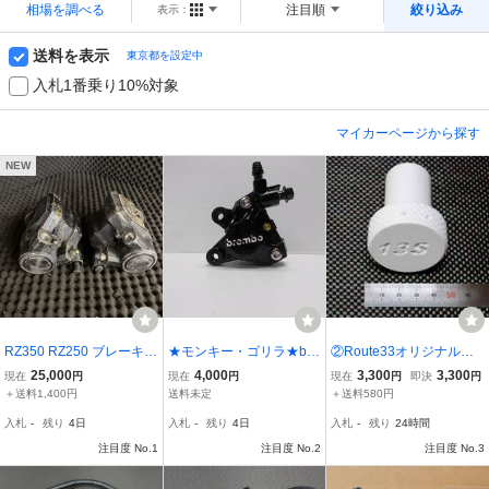
相場を調べる
注目順
絞り込み
表示：
送料を表示
東京都を設定中
入札1番乗り10%対象
マイカーページから探す
NEW
RZ350 RZ250 ブレーキ
★モンキー・ゴリラ★bre
②Route33オリジナル
キャリパー 左右セット
mbo★ヤマハ純正★ブレ
ヤマハ・YZF-R6（13S）
25,000
4,000
3,300
3,300
現在
円
現在
円
現在
円
即決
円
XJ400 ダブルディスク
ンボキャリパー★ヤマン
用リヤブレーキサポート
＋送料1,400円
送料未定
＋送料580円
ダブルキャリパー RZ35
ボ★brembo★
固定治具
入札
-
残り
4日
入札
-
残り
4日
入札
-
残り
24時間
0 RZ250 キャリパー初期
型 XJ400 XJ400D4GO
注目度 No.1
注目度 No.2
注目度 No.3