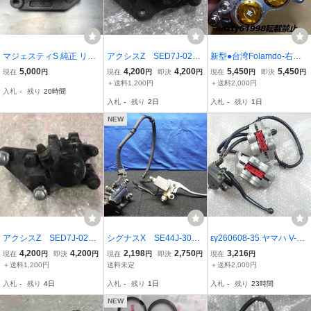
マジェスティS 純正 リア
アクシスZ SED7J-026x
新型●台湾Folamdo-右銀
キャリパー 中古 動作確認
xx の キャリパー *165
金●ブレーキキャリパー●
5,000
4,200
4,200
5,450
5,450
現在
円
現在
円
即決
円
現在
円
即決
円
済み SG52J 清掃 グリス
0588760 中古
40mm●アルミCNC●4PO
＋送料1,200円
＋送料2,000円
入札
-
残り
20時間
アップ
T●ブレンボ FRANDO シ
入札
-
残り
2日
入札
-
残り
1日
グナス V125 グロム ズー
マー NSR モンキー
NEW
アクシスZ SED7J-027x
シグナスX SE44J-3094
εγ260608-35 ヤマハ V-M
xx の キャリパー *178
～ フロントブレーキ
AX 純正 フロントブレー
4,200
4,200
2,198
2,750
3,216
現在
円
即決
円
現在
円
即決
円
現在
円
1145651 中古
パッド付 キャリパー
キキャリパーとマスター
＋送料1,200円
送料未定
＋送料2,000円
ホース マスター レバ
シリンダー 破損なし
入札
-
残り
4日
入札
-
残り
1日
入札
-
残り
23時間
ー 「送料表 26」あり
（③）
NEW