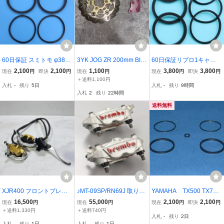
60日保証 スミトモ φ38 2
3YK JOG ZR 200mm BIG
60日保証リプロ1キャリ
ポット 対向ブレーキキャ
ディスク キャリパーサ
パー分 1NL-W0047-00 フ
2,100
2,100
1,100
3,800
3,800
現在
円
即決
円
現在
円
現在
円
即決
円
リパー ピストンシール ブ
ポート アプリオ ジョ
ロント ブレーキキャリパ
＋送料1,100円
入札
-
残り
5日
入札
-
残り
9時間
リーダーキャップ RZ250
グ アクシス フロント
ーシール TDR250 SRX40
入札
2
残り
22時間
R FZR250 RZ125 TZR12
ブレンボ
0 FZR1000 750 TDM850
5 XJ400 FZR400
XJR1200 スミトモ 同径
送料無料
XJR400 フロントブレー
♪MT-09SP/RN69J 取り外
YAMAHA TX500 TX750
キ キャリパー マスターシ
し ブレンボ 4POT モノブ
'73-'74 フロント ブレー
16,500
55,000
2,100
2,100
現在
円
現在
円
現在
円
即決
円
リンダー 4HM-0767** ヤ
ロック フロント ラジアル
キ キャリパー リペアキッ
＋送料1,330円
＋送料740円
入札
-
残り
2日
マハ 【B】A-540
マウントキャリパー 108
ト (02-51656)
入札
-
残り
1日
入札
-
残り
1日