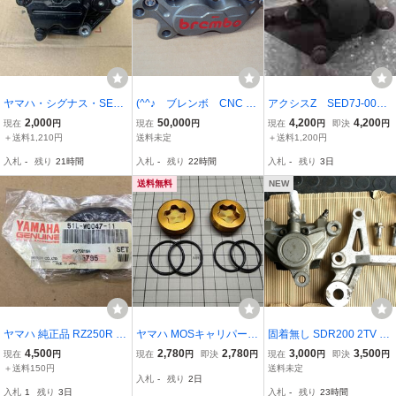
ヤマハ・シグナス・SE44
(^^♪ ブレンボ CNC 40
アクシスZ SED7J-002x
J・純正・フロントブレー
mmキャリパー 左側
xx の キャリパー *166
2,000
50,000
4,200
4,200
現在
円
現在
円
現在
円
即決
円
キキャリパー
6753742 中古
＋送料1,210円
送料未定
＋送料1,200円
入札
-
残り
21時間
入札
-
残り
22時間
入札
-
残り
3日
送料無料
NEW
ヤマハ 純正品 RZ250R T
ヤマハ MOSキャリパー O
固着無し SDR200 2TV リ
ZR250 キャリパーシール
リングセット オーバーホ
アブレーキキャリパー キ
4,500
2,780
2,780
3,000
3,500
現在
円
現在
円
即決
円
現在
円
即決
円
51L-W0047-11 XJR400 F
ール用 住友キャリパー フ
ャリパーサポート パッド
＋送料150円
送料未定
入札
-
残り
2日
ZR250R
ロント用 ブレーキフルー
付き 7856km リヤキャリ
入札
1
残り
3日
入札
-
残り
23時間