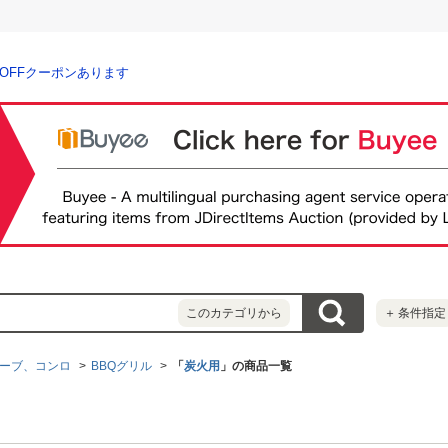
％OFFクーポンあります
このカテゴリから
＋
条件指定
ーブ、コンロ
BBQグリル
「
炭火用
」の商品一覧