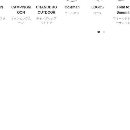
IN
CAMPINGM
CHANODUG
Coleman
LOGOS
Field to
OON
OUTDOOR
Summit
コールマン
ロゴス
スタ
キャンピングム
チャノダックア
フィールド
ーン
ウトドア
ーサミッ