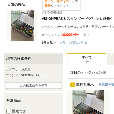
ブランドをフォロー
して
人気の製品
新着
をチェック！
VISIONPEAKS
VISIONPEAKS スタンダードグリル L 鉄板付き
スペック
10,000円〜
-
オークション
即決
1件出品中
出品中の商品を見る
すべて
現在の検索条件
1件
カテゴリ：炭火用
注目のオークション順
ブランド：VISIONPEAKS
送料を表示
東京都を設
この検索条件を保存
対象商品
鑑定付き