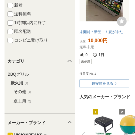
新着
送料無料
1時間以内に終了
匿名配送
未開封＊新品！！夏が来た！外でバーベキューしよう！！VISIONPEAKS スタンダードグリルL VP160503F02 未使用 BBQ キャンプ
コンビニ受け取り
10,000円
現在
送料未定
0
1日
カテゴリ
未使用
BBQグリル
注目度 No.1
炭火用
最安値を見る
(1)
その他
(1)
人気のメーカー・ブランド
卓上用
(0)
1
2
メーカー・ブランド