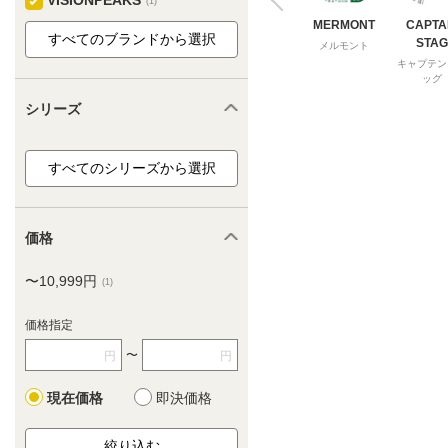
VISIONPEAKS
(1)
MERMONT
CAPTA
STAG
メルモント
キャプテン
ッグ
シリーズ
価格
〜10,999円
(1)
価格指定
〜
円
円
現在価格
即決価格