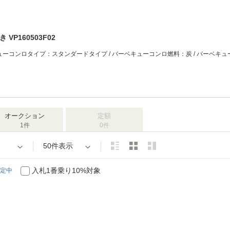
 VP160503F02
オークション
定額
1件
0件
50件表示
入札1番乗り10%対象
定中