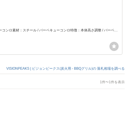
バーベキューコンロ形状：角型 / バーベキューコンロタイプ：スタンダードタイプ / バーベキューコンロ燃料：炭 / バーベキューコンロ素材：スチール / バーベキューコンロ特徴：本体高さ調整 / バーベキューコンロ重量（kg）：5~10kg未満 / バーベキューコンロ使用時幅（cm）：80~100cm未満 / バーベキューコンロ使用時奥行き（cm）：30~50cm未満 / バーベキューコンロ使用時高さ（cm）：50~80cm未満 / バーベキューコンロ収納時幅（cm）：50~80cm未満 / バーベキューコンロ収納時奥行さ（cm）：30~50cm未満 / バーベキューコンロ収納時高さ（cm）：10~30cm未満 / 色：シルバー系
VISIONPEAKS | ビジョンピークス(炭火用 - BBQグリル)の
落札相場を調べる
1件〜1件を表示