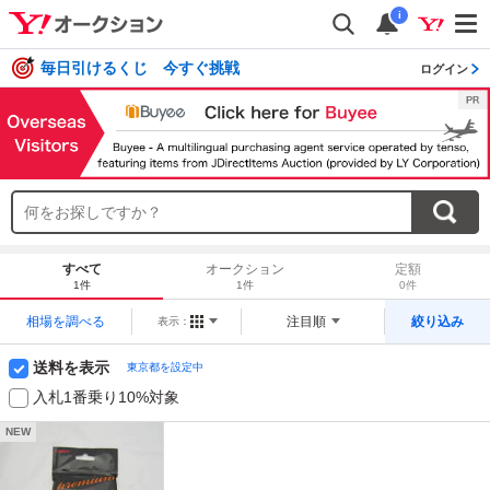
i
毎日引けるくじ 今すぐ挑戦
ログイン
すべて
オークション
定額
1件
1件
0件
相場を調べる
注目順
絞り込み
表示：
送料を表示
東京都を設定中
入札1番乗り10%対象
NEW