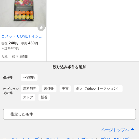
コメット COMET インク
ジェットプリンター専用
240
430
現在
円
即決
円
写真用紙 プレミアム 光沢
＋送料185円
はがきサイズ 30枚 [erb
入札
-
残り
4時間
絞り込み条件を追加
〜999円
価格帯
送料無料
未使用
中古
個人（Yahoo!オークション）
オプション
その他
ストア
新着
指定した条件
ページトップへ