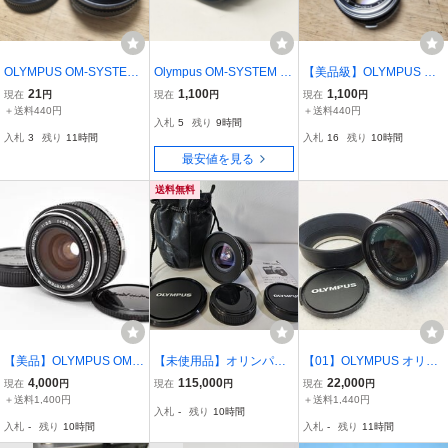
OLYMPUS OM-SYSTEM
Olympus OM-SYSTEM G.
【美品級】OLYMPUS OM
F.ZUIKO AUTO-S 50mm F
ZUIKO AUTO-S 50mm F
-SYSTEM G.ZUIKO AUTO
21
1,100
1,100
現在
円
現在
円
現在
円
1.8 単焦点レンズ
1.4 標準単焦点レンズ OM
-S 50mm F1.4 単焦点レン
＋送料440円
＋送料440円
入札
5
残り
9時間
マウント Kenko SKYLIG
ズ オリンパス
入札
3
残り
11時間
入札
16
残り
10時間
HT 1Bフィルター付
最安値を見る
送料無料
【美品】OLYMPUS OM-S
【未使用品】オリンパス
【01】OLYMPUS オリン
YSTEM ZUIKO AUTO-W
ZUIKO MC AUTO-W 18m
パス レンズ OM-SYSTEM
4,000
115,000
22,000
現在
円
現在
円
現在
円
28mm F3.5 #315
m F3.5
ZUIKO AUTO-W 28mm 1:
＋送料1,400円
＋送料1,440円
入札
-
残り
10時間
2 中古 現状品 260801C9
入札
-
残り
10時間
入札
-
残り
11時間
019