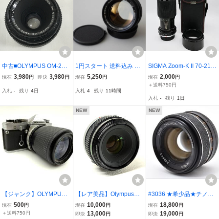
中古■OLYMPUS OM-2用
1円スタート 送料込み オ
SIGMA Zoom-K II 70-210
レンズ ZUIKO MC AUTO-
リンパス OLYMPUS G.ZU
mm F4.5 OMマウント フ
3,980
3,980
5,250
2,000
現在
円
即決
円
現在
円
現在
円
MACRO 50mm F3.5 レン
IKO AUTO-S 55mm F1.2
ード ケース付
＋送料750円
入札
-
残り
4日
入札
4
残り
11時間
ズ内ゴミ有★送料無料
一眼カメラ用レンズ マニ
入札
-
残り
1日
ュアルフォーカス オール
ドレンズ
NEW
NEW
【ジャンク】OLYMPUS
【レア美品】Olympusオ
#3036 ★希少品★チノン
OM-1 / Topman MC AUT
リンパス ZUIKO AUTO-1:
AUTO CHINON F1.4 55m
500
10,000
18,800
現在
円
現在
円
現在
円
O ZOOM/C-MACRO 35-7
1 MACRO 80mm 1:4
m Ｍ42 単焦点レンズ ★
＋送料750円
13,000
19,000
即決
円
即決
円