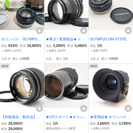
オリンパス OLYMPUS
★希少 / 実用美品★ トキ
OLYMPUS OM-SYSTEM
OM-SYSTEM F.ZUIKO AU
ナー Tokina EL 135mm F
ZUIKO MC AUTO-W 28m
810
18,800
3,280
3,460
1
現在
円
即決
円
現在
円
即決
円
現在
円
TO-S 1:1.8 50mm 一眼レ
2.8 for Olympus OMマウ
m f2.8 オリンパス 単焦点
＋送料1,210円
＋送料1,200円
＋送料750円
フ カメラ マニュアル レ
ント【前後キャップ付
レンズ
入札
3
残り
12時間
入札
-
残り
1日
入札
1
残り
10時間
ンズ 動作未確認
き】 #6606_59_20L
NEW
NEW
【外観美品・動作品】OL
★1円スタート★オリンパ
★実用品★ オリンパス O
YMPUS OM-SYSTEM G.Z
ス OLYMPUS E. ZUIKO A
LYMPUS OM-SYSTEM Z
26,000
1
3,600
3,780
現在
円
現在
円
現在
円
即決
円
UIKO AUTO-S 55mm F1.
UTO-T 200mm F4 レンズ
UIKO AUTO ZOOM 35-70
29,000
送料は商品ページ参照
＋送料1,500円
即決
円
2 No.1487
★ #0787A
mm F4 E1583