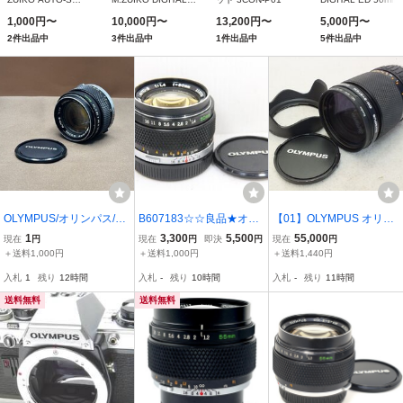
50mm F1.4
ED 300mm F4.0 IS
F2.0 MACRO
1,000円〜
10,000円〜
13,200円〜
5,000円〜
PRO
2件出品中
3件出品中
1件出品中
5件出品中
OLYMPUS/オリンパス/G.
B607183☆☆良品★オリ
【01】OLYMPUS オリン
ZUIKO AUTO-S 50mm F
ンパス G.ZUIKO AUTO-S
パス レンズ ZUIKO AUTO
1
3,300
5,500
55,000
現在
円
現在
円
即決
円
現在
円
1.4/レンズ/YCH2607023
50mm F1.4
-ZOOM 35~80mm 中古 現
＋送料1,000円
＋送料1,000円
＋送料1,440円
状品 260801C9027B
入札
1
残り
12時間
入札
-
残り
10時間
入札
-
残り
11時間
送料無料
送料無料