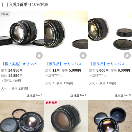
入札1番乗り10%対象
NEW
【極上美品】オリンパス
【動作品】 オリンパス
【動作品】オリンパス
OLYMPUS OM-SYSTEM
OLYMPUS OM-System F.
OLYMPUS OM-SYSTEM
14,850
11
5,000
5,000
6,000
現在
円
現在
円
即決
円
現在
円
即決
円
E.Zuiko Auto-T 100mm F
Zuiko Auto-S 50mm f/1.8
G.ZUIKO AUTO-S 50mm
14,850
＋送料700円
＋送料700円
即決
円
2.8 美しいボケ味 動作品
単焦点レンズ ＃B0805
F1.4 単焦点レンズ #B0
＋送料1,480円
入札
2
残り
12時間
入札
-
残り
11時間
単焦点望遠レンズ★＃K2
①
805②
入札
-
残り
12時間
394f
注目度 No.1
注目度 No.2
注目度 No.3
送料無料