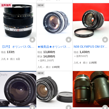
送料無料
NEW
【1円】 オリンパス OLY
★極美品★オリンパス OL
N08 OLYMPUS OM-SYS
MPUS ZUIKO MC AUTO-
YMPUS G.Zuiko Auto-S 4
TEM ZUIKO MC AUTO-W
133
13,800
1,430
現在
円
現在
円
現在
円
W 35mm F2 一眼カメラ用
0mm F1.4 ★動作OK★#D
F2 28mm カメラ レンズ
14,000
＋送料500円
即決
円
入札
3
残り
1日
レンズ（マニュアルフォ
840
オリンパス
＋送料1,200円
入札
4
残り
11時間
ーカス） 【中古】
入札
-
残り
13時間
NEW