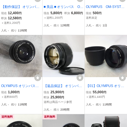
【動作保証】 オリンパス
■ 美品 ■ オリンパス OL
OLYMPUS OM-SYSTE
OLYMPUS OM-SYSTEM
YMPUS G.ZUIKO AUTO-
M AUTO-T 1：3.5 13
12,400
5,800
6,800
500
現在
円
現在
円
即決
円
現在
円
ZUIKO SHIFT 35mm F2.8
W 28mm F3.5 #290
5ｍｍ レンズです。
12,580
＋送料1,200円
送料未定
即決
円
前後キャップ付 同梱無料
0068-J2-X5R
＋送料1,200円
入札
-
残り
12時間
入札
-
残り
1日
#am7312
入札
-
残り
11時間
OLYMPUS オリンパス
【返品保証】 オリンパス
【01】OLYMPUS オリン
OM-SYSTEM ZUIKO MC
Olympus Om-System G.Z
パス レンズ ZUIKO AUTO
1,000
25,900
55,000
現在
円
現在
円
現在
円
AUTO-ZOOM 1:3.5 f=3
uiko Auto-S 55mm F1.2
-MACRO 90mm 1:2 中古
＋送料600円
25,900
＋送料1,440円
即決
円
5〜70mm ■mg2
レンズ e13722
現状品 260801C9020
送料は商品ページ参照
入札
-
残り
11時間
入札
-
残り
11時間
入札
-
残り
20時間
送料無料
送料無料