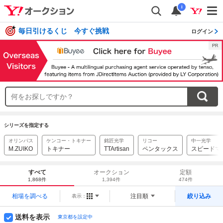
i
毎日引けるくじ 今すぐ挑戦
ログイン
シリーズを指定する
オリンパス
ケンコー・トキナー
銘匠光学
リコー
中一光学
M.ZUIKO
トキナー
TTArtisan
ペンタックス
スピードマ
すべて
オークション
定額
1,868件
1,394件
474件
相場を調べる
注目順
絞り込み
表示：
送料を表示
東京都を設定中