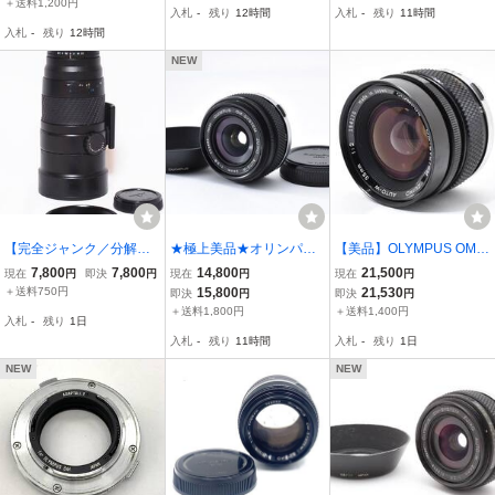
＋送料1,200円
入札
-
残り
12時間
入札
-
残り
11時間
入札
-
残り
12時間
NEW
【完全ジャンク／分解不
★極上美品★オリンパス
【美品】OLYMPUS OM-S
可】SIGMA APO MACRO
OLYMPUS ZUIKO Auto-W
YSTEM ZUIKO AUTO-W
7,800
7,800
14,800
21,500
現在
円
即決
円
現在
円
現在
円
180mm F2.8 ZEN オリン
24mm F2.8 純正フード付
35mm F2 #428
＋送料750円
15,800
21,530
即決
円
即決
円
パスOMマウント（カビ・
き
＋送料1,800円
＋送料1,400円
入札
-
残り
1日
白濁・部品取り用）
入札
-
残り
11時間
入札
-
残り
1日
NEW
NEW