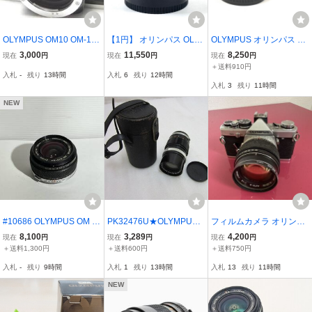
OLYMPUS OM10 OM-10
【1円】 オリンパス OLY
OLYMPUS オリンパス G.
Silver シルバー 銀 35mm
MPUS G.ZUIKO AUTO-S
ZUIKO AUTO-S 55mm F
3,000
11,550
8,250
現在
円
現在
円
現在
円
フィルム 一眼レフ カメラ
55mm F1.2 一眼カメラ用
1.2 アトムレンズ OMマウ
＋送料910円
入札
-
残り
13時間
入札
6
残り
12時間
Film Camera マニュアル
レンズ（マニュアルフォ
ント 大口径 単焦点
入札
3
残り
11時間
フォーカス Manual Focus
ーカス） 【中古】
MF 訳あり
NEW
#10686 OLYMPUS OM S
PK32476U★OLYMPUS
フィルムカメラ オリンパ
YSTEM ZUIKO AUTO W 2
★レンズ★E.ZUIKO Aut
ス OLYMPUS OM-2 、le
8,100
3,289
4,200
現在
円
現在
円
現在
円
8mm 1:2.8
o-T 1:3.5 f=100mm★
ns OM-SYSTEM 1:1.2 f＝
＋送料1,300円
＋送料600円
＋送料750円
55mm
入札
-
残り
9時間
入札
1
残り
13時間
入札
13
残り
11時間
NEW