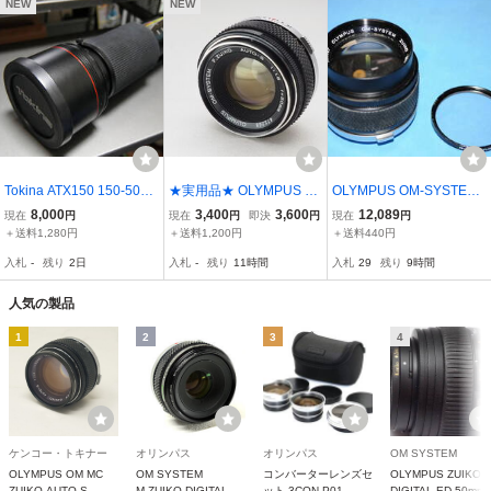
NEW
NEW
Tokina ATX150 150-500
★実用品★ OLYMPUS オ
OLYMPUS OM-SYSTEM
ｍｍ F5.6 テレコンセット
リンパス F.ZUIKO AUTO-
ZUIKO AUTO-T 85mm f2
8,000
3,400
3,600
12,089
現在
円
現在
円
即決
円
現在
円
S 50mm F1.8 (472268) ★
管理1380
＋送料1,280円
＋送料1,200円
＋送料440円
動作OK★ k1272
入札
-
残り
2日
入札
-
残り
11時間
入札
29
残り
9時間
人気の製品
1
2
3
4
ケンコー・トキナー
オリンパス
オリンパス
OM SYSTEM
OLYMPUS OM MC
OM SYSTEM
コンバーターレンズセ
OLYMPUS ZUIKO
ZUIKO AUTO-S
M.ZUIKO DIGITAL
ット 3CON-P01
DIGITAL ED 50mm