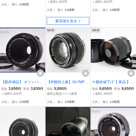
0mm F3.5-4.5 / オリンパ
＋送料1,200円
＋送料1,500円
入札
-
残り
10時間
ス
入札
-
残り
11時間
入札
-
残り
10時間
最安値を見る
NEW
NEW
【動作保証】 オリンパス
【外観特上級】OLYMPU
※最終値下げ【 美品 】TA
OLYMPUS OM-SYSTEM
S オリンパス 50mm f1.8
MRON SP 500mm F8 TE
3,650
3,830
5,000
9,650
9,650
現在
円
即決
円
現在
円
現在
円
即決
円
ZUIKO MC AUTO-MACR
F ZUIKO AUTO-S OM-SY
LE MACRO オリンパスO
＋送料1,200円
送料は商品ページ参照
＋送料1,480円
O 50mm F3.5 前後キャッ
STEM #j15449
M用 ”幻想的なリングボケ
入札
-
残り
11時間
入札
-
残り
12時間
入札
-
残り
12時間
プ&レンズフィルター付
が魅力” 月の撮影にも フ
同梱無料 #am8386
ード付★KT8Y2376b