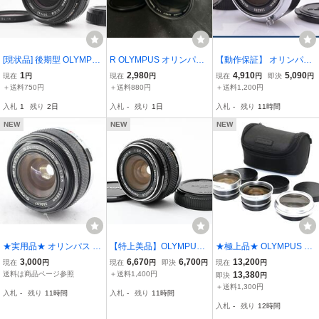
[現状品] 後期型 OLYMPU
R OLYMPUS オリンパス
【動作保証】 オリンパス
S OM-SYSTEM ZUIKO A
OM-SYSTEM F.ZUIKO AU
Olympus M-SYSTEM AU
1
2,980
4,910
5,090
現在
円
現在
円
現在
円
即決
円
UTO-W 28mm F2.8 オリ
TO-T 300mm F4.5 フィル
TO-W 28mm F3.5 前後キ
＋送料750円
＋送料880円
＋送料1,200円
ンパス 単焦点レンズ
ター/前後キャップ付 動作
ャップ&レンズフィルター
入札
1
残り
2日
入札
-
残り
1日
入札
-
残り
11時間
未確認 R26080337
&フード付 同梱無料 #yk8
414
NEW
NEW
NEW
★実用品★ オリンパス O
【特上美品】OLYMPUS
★極上品★ OLYMPUS オ
LYMPUS OM-SYSTEM G.
OM-SYSTEM G.ZUIKO A
リンパス 3CON-P01 コン
3,000
6,670
6,700
13,200
現在
円
現在
円
即決
円
現在
円
ZUIKO AUTO-W 28mm F
UTO-W 1:3.5 f=28mm オ
バーターレンズセット #O
送料は商品ページ参照
＋送料1,400円
13,380
即決
円
3.5 A3 A7700
リンパス OMシステム ズ
538
＋送料1,300円
入札
-
残り
11時間
入札
-
残り
11時間
イコー【動作確認済】#2
入札
-
残り
12時間
986482