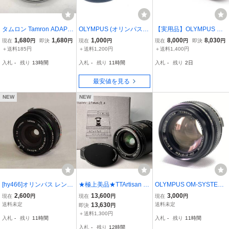
タムロン Tamron ADAPT
OLYMPUS (オリンパス)
【実用品】OLYMPUS OM
ALL 2 アダプトール ２ OL
OM-SYSTEM G.ZUIKO A
-SYSTEM ZUIKO AUTO-
1,680
1,680
1,000
8,000
8,030
現在
円
即決
円
現在
円
現在
円
即決
円
YMPUS OM用 オリンパス
uto-S 50mm F1.4 742083
W 24mm F2.8 #457
＋送料185円
＋送料1,200円
＋送料1,400円
(S607)
交換レンズ
入札
-
残り
13時間
入札
-
残り
11時間
入札
-
残り
2日
最安値を見る
NEW
NEW
[hy466]オリンパス レンズ
★極上美品★TTArtisan 17
OLYMPUS OM-SYSTEM
ZUIKO AUTO-W 28mm f3.
mm f/1.4 CASPH マイク
G.ZUIKO AUTO-S 50mm
2,600
13,600
3,000
現在
円
現在
円
現在
円
5 OLYMPUS OM LENS
ロフォーサーズ レンズ 銘
F1.4 オリンパス 単焦点
送料未定
13,630
送料未定
即決
円
広角レンズ 単焦点
匠光学 単焦点 ★動作確認
レンズ 26H ヱ2
＋送料1,300円
入札
-
残り
11時間
入札
-
残り
11時間
済み #0571 #99
入札
-
残り
12時間