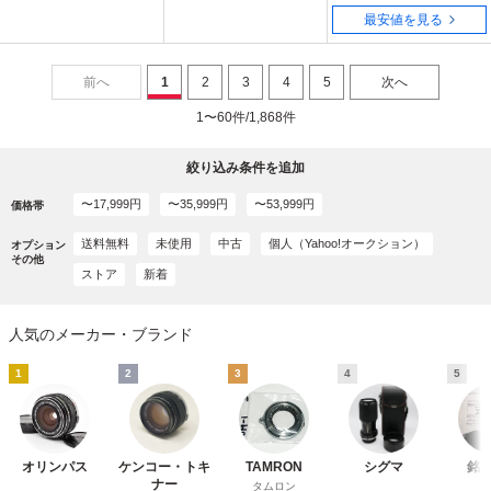
最安値を見る
前へ
1
2
3
4
5
次へ
1〜60件/1,868件
絞り込み条件を追加
〜17,999円
〜35,999円
〜53,999円
価格帯
送料無料
未使用
中古
個人（Yahoo!オークション）
オプション
その他
ストア
新着
人気のメーカー・ブランド
1
2
3
4
5
オリンパス
ケンコー・トキ
TAMRON
シグマ
銘
ナー
タムロン