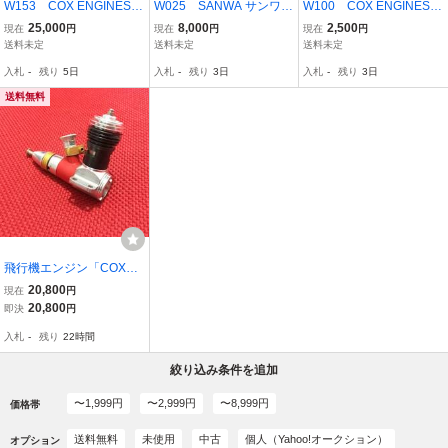
W153 COX ENGINES
W025 SANWA サンワ
W100 COX ENGINES
CONQUEST15 コンケス
F5B用スーパーマイクロ
CYLINDER PISTON-ROD
25,000
8,000
2,500
現在
円
現在
円
現在
円
トエンジン 15 2810 マ
サーボ SM-555 未開封
シリンダーピストンロッ
送料未定
送料未定
送料未定
フラー付 未使用 長期保
長期保管品
ド .09 MED NO.2375
入札
-
残り
5日
入札
-
残り
3日
入札
-
残り
3日
管品 動作未確認
未開封 長期保管品
送料無料
飛行機エンジン「COX05
1」か「COX TD051」新
20,800
現在
円
品（限定希少品③）送料
20,800
即決
円
込み！
入札
-
残り
22時間
絞り込み条件を追加
〜1,999円
〜2,999円
〜8,999円
価格帯
送料無料
未使用
中古
個人（Yahoo!オークション）
オプション