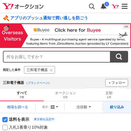
i
アプリのプッシュ通知で買い逃しを防ごう
毎日引けるくじ 今すぐ挑戦
ログイン
三和電子機器
指定した条件
三和電子機器
＋フォロー
（
ブランドページ
）
ブランドをフォロー
して
すべて
オークション
定額
新着
をチェック！
7件
6件
1件
相場を調べる
注目順
絞り込み
表示：
送料を表示
東京都を設定中
入札1番乗り10%対象