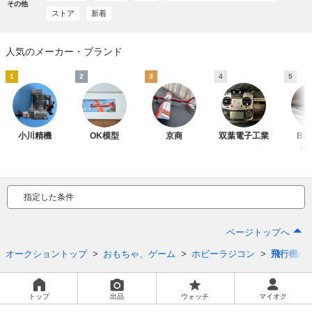
その他
ストア
新着
人気のメーカー・ブランド
1
2
3
4
5
小川精機
OK模型
京商
双葉電子工業
BA
バ
指定した条件
ページトップへ
オークショントップ
おもちゃ、ゲーム
ホビーラジコン
飛行機
の
トップ
出品
ウォッチ
マイオク