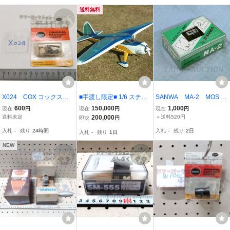
送料無料
X024 COX コックス O
■手渡し限定■ 1/6 スチン
SANWA MA-2 MOS F
VERHAUL KIT オーバー
ソン・リライアント／SR
ET AMP 未使用品 サン
600
150,000
1,000
現在
円
現在
円
現在
円
ホールキット .49 GOLDE
-8 色絹貼りウレタン塗
ワ EPプレーン用マイク
送料未定
200,000
＋送料520円
即決
円
N BEE No.1299 未開
装完成機 YS FZ-110＆
ロFETアンプ
入札
-
残り
24時間
入札
-
残り
2日
入札
-
残り
1日
封 長期保管品
サーボ付き／受信機付属
無し
NEW