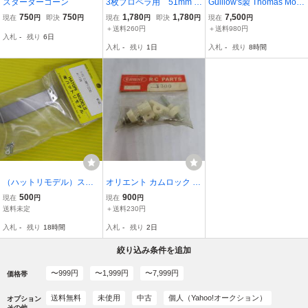
スターターコーン
3枚プロペラ用 51mm ア
Guillow's製 Thomas Mors
ルミバックプレート 黒色
e S4C Scout
750
750
1,780
1,780
7,500
現在
円
即決
円
現在
円
即決
円
現在
円
プラスピンナー
＋送料260円
＋送料980円
入札
-
残り
6日
入札
-
残り
1日
入札
-
残り
8時間
（ハットリモデル）ステ
オリエント カムロック Or
ンバンド＜22パイ用＞
ient Camlock
500
900
現在
円
現在
円
送料未定
＋送料230円
入札
-
残り
18時間
入札
-
残り
2日
絞り込み条件を追加
〜999円
〜1,999円
〜7,999円
価格帯
送料無料
未使用
中古
個人（Yahoo!オークション）
オプション
その他