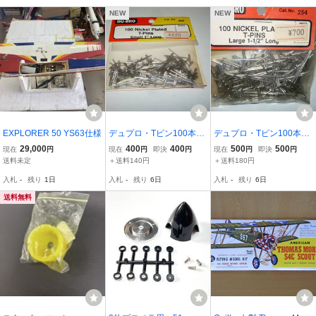
NEW
NEW
EXPLORER 50 YS63仕様
デュプロ・Tピン100本・
デュプロ・Tピン100本・
Ｓサイズ
Ｌサイズ
29,000
400
400
500
500
現在
円
現在
円
即決
円
現在
円
即決
円
送料未定
＋送料140円
＋送料180円
入札
-
残り
1日
入札
-
残り
6日
入札
-
残り
6日
送料無料