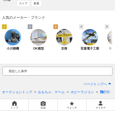
ストア
新着
人気のメーカー・ブランド
1
2
3
4
5
小川精機
OK模型
京商
双葉電子工業
BA
バ
指定した条件
ページトップへ
オークショントップ
おもちゃ、ゲーム
ホビーラジコン
飛行機
の
トップ
出品
ウォッチ
マイオク