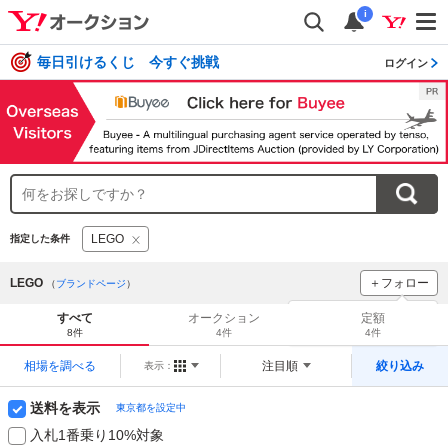
i
毎日引けるくじ 今すぐ挑戦
ログイン
LEGO
指定した条件
LEGO
＋フォロー
（
ブランドページ
）
ブランドをフォロー
して
すべて
オークション
定額
新着
をチェック！
8件
4件
4件
相場を調べる
注目順
絞り込み
表示：
送料を表示
東京都を設定中
入札1番乗り10%対象