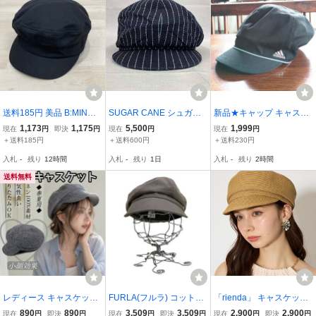
わり帽子
送料185円 美品 B:MING b
SUGAR CANE シュガー
新品★キャップ キャスケ
y BEAMS/ビーミングバイ
ケーン キャスケット ネイ
ット 帽子 adidas 黒 水色
1,173
1,175
5,500
1,999
現在
円
即決
円
現在
円
現在
円
ビームス キャスケット ブ
ビー
レディース 54〜57cm ア
＋送料185円
＋送料600円
＋送料230円
ラック 55-57cm 93-41-02
ディダス ブラック スポー
入札
-
残り
12時間
入札
-
残り
1日
入札
-
残り
2時間
62-862 コットン 帽子[OK
ツ トレーニング
04722]
送料無料
レディース キャスケット
FURLA(フルラ) コットン
「rienda」 キャスケット
キャップ ナチュラル帽子
キャスケット レディース
FREE ブラウン レディー
890
890
3,509
3,509
2,900
2,900
現在
円
即決
円
現在
円
即決
円
現在
円
即決
円