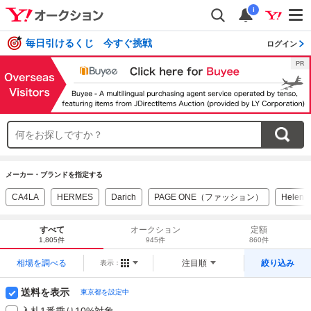
i
毎日引けるくじ 今すぐ挑戦
ログイン
メーカー・ブランドを指定する
CA4LA
HERMES
Darich
PAGE ONE（ファッション）
Helen K
すべて
オークション
定額
1,805件
945件
860件
相場を調べる
注目順
絞り込み
表示：
送料を表示
東京都を設定中
入札1番乗り10%対象