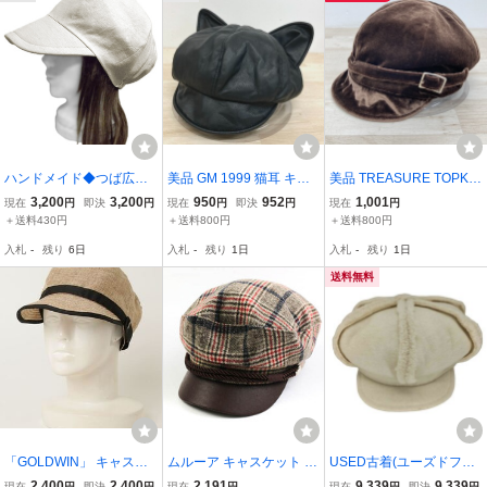
ハンドメイド◆つば広キ
美品 GM 1999 猫耳 キャ
美品 TREASURE TOPKA
ャスケット◆綿麻ダンガ
スケット ブラック / 帽子
PI/トプカピ キャスケット
3,200
3,200
950
952
1,001
現在
円
即決
円
現在
円
即決
円
現在
円
リー(オーガニックコット
ワークキャップ ブラック
57.5cm ブラウン 茶 ベル
＋送料430円
＋送料800円
＋送料800円
ン＆フレンチリネン)／エ
黒 猫耳デザイン[OL0109
ト付き ベロア調 帽子 ク
入札
-
残り
6日
入札
-
残り
1日
入札
-
残り
1日
クリュ ◇夏のご使用／
9]
リケット株式会社[ON018
紫外線対策に◇
22]
送料無料
「GOLDWIN」 キャスケ
ムルーア キャスケット チ
USED古着(ユーズドフル
ット M ベージュ レディー
ェック柄 ウール混 帽子
ギ) NO DRESS White Sh
2,400
2,400
2,191
9,339
9,339
現在
円
即決
円
現在
円
現在
円
即決
円