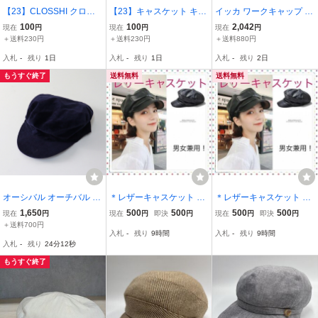
【23】CLOSSHI クロッ
【23】キャスケット キャ
イッカ ワークキャップ コ
シー キャスケット ワーク
ップ ベロア調 ベルベット
ーデュロイ チェック柄 キ
100
100
2,042
現在
円
現在
円
現在
円
キャップ 麻 リネン 混 黒
黒 ブラック 星型スタッズ
ャスケット 秋冬 ブランド
＋送料230円
＋送料230円
＋送料880円
ブラック 無地 シンプル
付き 帽子
帽子 レディース 57cmサ
入札
-
残り
1日
入札
-
残り
1日
入札
-
残り
2日
帽子 56〜58cm
イズ ブラウン ikka
もうすぐ終了
送料無料
送料無料
オーシバル オーチバル O
＊レザーキャスケット 帽
＊レザーキャスケット 帽
RCIVAL コーデュロイ キ
子 キャップ 韓国 紫外線
子 キャップ 韓国 紫外線
1,650
500
500
500
500
現在
円
現在
円
即決
円
現在
円
即決
円
ャスケット ｜ネイビー ハ
黒 小顔 レディース メ
黒 小顔 レディース メ
＋送料700円
入札
-
残り
9時間
入札
-
残り
9時間
ット 帽子【24000149420
ンズ
ンズ
入札
-
残り
24分11秒
88】
もうすぐ終了