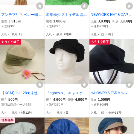
アンテプリマ ベレー帽 帽
着用極少 スナイデル 黒黒
NEWYORK HAT＆CAP C
子 ブランド 日本製 レデ
無地 おおよそ57cm前後
O.(ニューヨークハット) U
3,513
1,000
3,839
3,839
現在
円
現在
円
現在
円
即決
円
ィース ブラック ANTEPR
キャスケット SNIDEL K6/
SA製 ネップ キャスケッ
＋送料385円
＋送料290円
＋送料770円〜
IMA
27
ト レディース 中古 古着 0
入札
-
残り
2日
入札
-
残り
2時間
入札
-
残り
6日
804
もうすぐ終了
もうすぐ終了
【KCM】hat-28★未使用
「agnes b.」 キャスケッ
％LOWRYS FARM％レデ
★【fleur fleur】帽子 ハ
ト FREE ブラック レディ
ィース・ガールズ 黒色
500
4,600
4,600
1,000
現在
円
現在
円
即決
円
現在
円
ット キャスケット ワ
ース
帽子 キャスケット サイ
送料は商品ページ参照
＋送料330円
＋送料300円
イヤー入り Mサイズ
ズ５７・５cm キャッ
入札
-
残り
44分11秒
入札
-
残り
4日
入札
-
残り
44分37秒
アイボリー系 婦人 レ
プ 帽子 コットン帽
ディース
送料無料