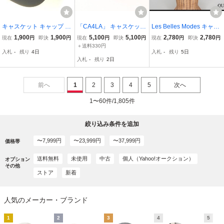
キャスケット キャップ 帽
「CA4LA」 キャスケット
Les Belles Modes キャッ
子 黒 ブラック
ONESIZE ブラック レデ
プ・56～58cm★ベルモー
1,900
1,900
5,100
5,100
2,780
2,780
現在
円
即決
円
現在
円
即決
円
現在
円
即決
円
ィース
ド/日本製/未使用/麻/帽子/
＋送料330円
入札
-
残り
4日
入札
-
残り
5日
レディース/@B1/26葉1-1
入札
-
残り
2日
8
前へ
1
2
3
4
5
次へ
1〜60件/1,805件
絞り込み条件を追加
〜7,999円
〜23,999円
〜37,999円
価格帯
送料無料
未使用
中古
個人（Yahoo!オークション）
オプション
その他
ストア
新着
人気のメーカー・ブランド
1
2
3
4
5