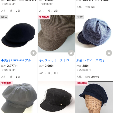
ス
ブランド レディース Fサ
earling Beret レディース
＋送料330円
＋送料880円
入札
-
残り
6日
イズ ブラウン系 MURUA
中古 古着 1242
入札
-
残り
2日
入札
-
残り
2日
NEW
送料無料
NEW
◆美品 allureville アルア
キャスケット ストロー
新品 レディース 帽子 キ
バイル ウール生地 キャス
麦わらキャップ BTSジ
ャスケット 紺 ネイビー
2,977
2,000
380
現在
円
現在
円
現在
円
ケット レディース フリー
ミンちゃん似 ストロー
＋送料920円
＋送料230円
入札
-
残り
1日
サイズ ブラック 202120-
キャスケット BTS ジ
入札
-
残り
1日
入札
-
残り
24時間
56-020-95-020 6BB/9430
ミン
5
送料無料
送料無料