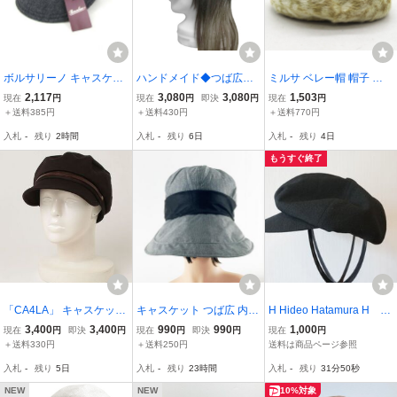
ボルサリーノ キャスケッ
ハンドメイド◆つば広キ
ミルサ ベレー帽 帽子 ブ
ト 未使用 ウール混 帽子
ャスケット◆鹿の子織コ
ランド ファー アンゴラ混
2,117
3,080
3,080
1,503
現在
円
現在
円
即決
円
現在
円
ブランド レディース 52c
ットンニット／杢グレ
レディース マルチカラー
＋送料385円
＋送料430円
＋送料770円
mサイズ グレー Borsalino
ー ◇ゆったりサイズ・
milsa
入札
-
残り
2時間
入札
-
残り
6日
入札
-
残り
4日
紫外線対策・小顔効果・
オールシーズン着用◇
もうすぐ終了
「CA4LA」 キャスケット
キャスケット つば広 内側
H Hideo Hatamura H 男
- ブラウン レディース
メッシュ 小顔 グレー 送
女兼用 キャスケット
3,400
3,400
990
990
1,000
現在
円
即決
円
現在
円
即決
円
現在
円
料250円
黒色 サイズ５７cm〜５
＋送料330円
＋送料250円
送料は商品ページ参照
９cm キャップ 帽子
入札
-
残り
5日
入札
-
残り
23時間
入札
-
残り
31分49秒
NEW
NEW
10%対象