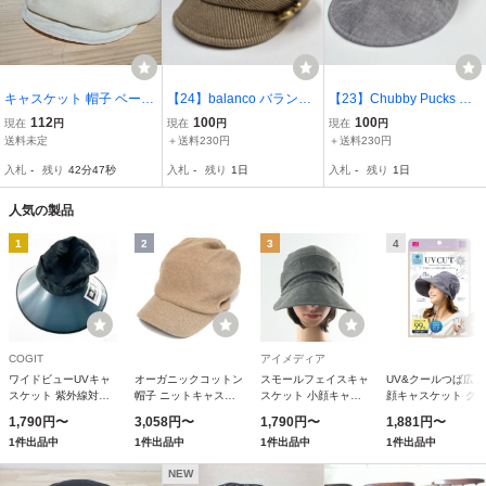
キャスケット 帽子 ベージ
【24】balanco バランコ
【23】Chubby Pucks キ
ュ ホワイト ハット
キャスケット マリンキャ
ャスケット ワークキャッ
112
100
100
現在
円
現在
円
現在
円
ップ ベージュ ウール リ
プ 帽子 グレー 杢調 シン
送料未定
＋送料230円
＋送料230円
ネン混 麻 ゴールド金具
プルデザイン 57.5cm
入札
-
残り
42分46秒
入札
-
残り
1日
入札
-
残り
1日
人気の製品
1
2
3
4
COGIT
アイメディア
ワイドビューUVキャ
オーガニックコットン
スモールフェイスキャ
UV&クールつば広小
スケット 紫外線対策
帽子 ニットキャスケ
スケット 小顔キャス
顔キャスケット グ
撥水加工 UVカット コ
ット メンズ レディー
ケット 小顔魅せキャ
ー サンファミリー 
1,790円〜
3,058円〜
1,790円〜
1,881円〜
ジット 頭囲56～58cm
ス 日本製 58cm 60cm
スケット 小顔見せキ
ーズ キャスケット 
1件出品中
1件出品中
1件出品中
1件出品中
ブラック
knit-1373 爆買
ャスケット 小顔帽子
子 レディース つば
髪型が崩れにくい 帽
つば広帽子 紐 スト
NEW
子 あったか小顔 ふん
ップ 調節可能