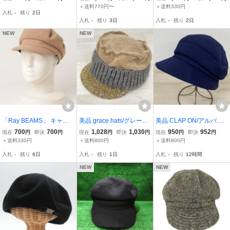
麻 リネン100% 小顔効果
表記無 中古 古着 0507
ス
＋送料770円〜
＋送料330円
入札
-
残り
2日
uvカット 春 夏用 日よけ
入札
-
残り
3日
入札
-
残り
2日
涼しい 折りたたみ可 おし
ゃれ グレー
NEW
NEW
「Ray BEAMS」 キャス
美品 grace hats/グレース
美品 CLAP ON/アルバ キ
ケット - ベージュ レディ
ハット ニット帽/キャスケ
ャスケット ネイビー 紺
700
700
1,028
1,030
950
952
現在
円
即決
円
現在
円
即決
円
現在
円
即決
円
ース
ット ベージュ×グレー×イ
綿混/コットン 帽子 レデ
＋送料330円
＋送料800円
＋送料800円
エロー系 ウール混 チェッ
ィース[OL01074]
入札
-
残り
6日
入札
-
残り
1日
入札
-
残り
12時間
ク柄ツバ 帽子[OL00678]
NEW
NEW