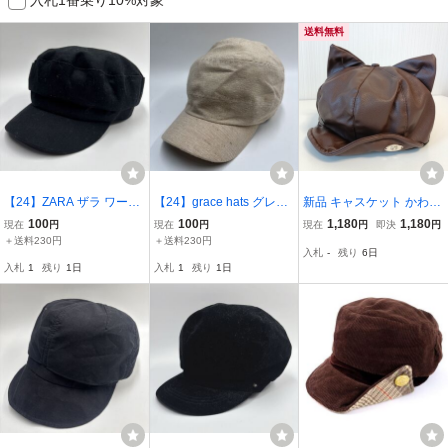
送料無料
【24】ZARA ザラ ワーク
【24】grace hats グレー
新品 キャスケット かわい
キャップ キャスケット 黒
スハット キャスケット ワ
い 猫耳 ネコ耳 帽子 キャ
100
100
1,180
1,180
現在
円
現在
円
現在
円
即決
円
ブラック シンプル 無地 S
ークキャップ ベージュ ウ
ップ フェイク レザーキャ
＋送料230円
＋送料230円
入札
-
残り
6日
サイズ
ール シンプル カジュアル
ップ メンズ レディース
入札
1
残り
1日
入札
1
残り
1日
帽子
ユニセックス ブラウン