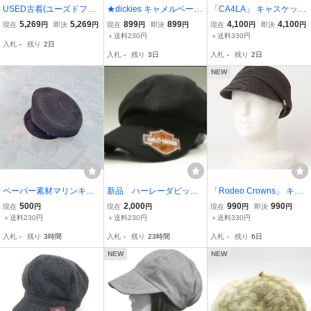
USED古着(ユーズドフル
★dickies キャメルベージ
「CA4LA」 キャスケット
ギ) Sun Barrier 100 完全
ュキャスケット 帽子★
- ベージュ レディース
5,269
5,269
899
899
4,100
4,100
現在
円
即決
円
現在
円
即決
円
現在
円
即決
円
遮光 キャスケット レディ
＋送料230円
＋送料330円
入札
-
残り
2日
ース 表記 中古 古着 0342
入札
-
残り
3日
入札
-
残り
2日
NEW
ペーパー素材マリンキャ
新品 ハーレーダビッド
「Rodeo Crowns」 キャ
スケット黒ブラックスト
ソン 帽子 キャスケッ
スケット - グレー レディ
500
2,000
990
990
現在
円
現在
円
現在
円
即決
円
ローハット麦わら風マリ
ト
ース
＋送料230円
＋送料230円
＋送料330円
ン帽子UVカット日除け日
入札
-
残り
3時間
入札
-
残り
23時間
入札
-
残り
6日
焼け対策
NEW
NEW