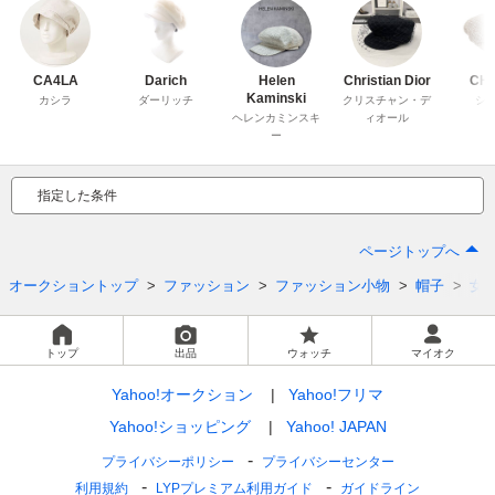
CA4LA
Darich
Helen
Christian Dior
CH
Kaminski
カシラ
ダーリッチ
クリスチャン・デ
シ
ヘレンカミンスキ
ィオール
ー
指定した条件
ページトップへ
オークショントップ
ファッション
ファッション小物
帽子
女
トップ
出品
ウォッチ
マイオク
Yahoo!オークション
Yahoo!フリマ
Yahoo!ショッピング
Yahoo! JAPAN
プライバシーポリシー
プライバシーセンター
利用規約
LYPプレミアム利用ガイド
ガイドライン