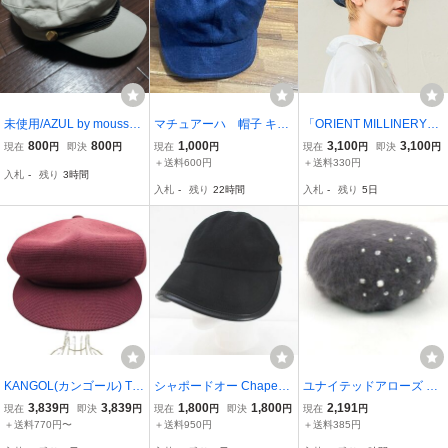
未使用/AZUL by moussy/
マチュアーハ 帽子 キャ
「ORIENT MILLINERY」
アズールバイマウジー/マ
ップ キャスケット ネイビ
キャスケット FREE ネイ
800
800
1,000
3,100
3,100
現在
円
即決
円
現在
円
現在
円
即決
円
リンキャップ/キャスケッ
ー 薄手
ビー レディース
＋送料600円
＋送料330円
入札
-
残り
3時間
ト/ベージュ ゴールドボタ
入札
-
残り
22時間
入札
-
残り
5日
ン/帽子
KANGOL(カンゴール) TR
シャポードオー Chapeau
ユナイテッドアローズ ベ
OPIC SPITFIRE トロピッ
d'O キャップ 帽子 ワイド
レー帽 帽子 ブランド ウ
3,839
3,839
1,800
1,800
2,191
現在
円
即決
円
現在
円
即決
円
現在
円
ク キャスケット レディー
バイザーキャップ 56~58c
ール/アンゴラ混 レディー
＋送料770円〜
＋送料950円
＋送料385円
ス M 中古 古着 0245
m ブラック トリム ロゴ
ス グレー UNITED ARRO