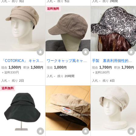
入札
-
残り
3日
入札
-
残り
5日
入札
-
残り
2時間
金具 日本製 レディース
WS
送料無料
「COTORICA」 キャスケ
ワークキャップ風キャス
手製 裏表利用個性的
ット - ベージュ レディー
ケット サイズ58cm 〜6
６枚はぎキャスケット
1,500
1,500
1,000
1,700
1,700
現在
円
即決
円
現在
円
現在
円
即決
円
ス
1cm程度 ガンクラブチ
５８㎝
＋送料330円
＋送料180円
入札
-
残り
20時間
ェック（千鳥格子）大き
入札
-
残り
2日
入札
-
残り
4日
めサイズ
送料無料