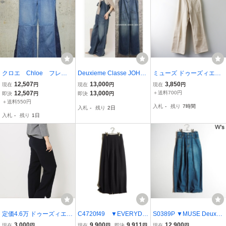
クロエ Chloe フレ
Deuxieme Classe JOHN
ミューズ ドゥーズィエム
ア デニム パンツ 38
BULL ドゥーズィエムク
クラス MUSE Deuxieme
12,507
13,000
3,850
現在
円
現在
円
現在
円
Chc22UdP111504ZA3
ラス ジョンブル☆デニム
Classe Flare デニム 36■
12,507
13,000
＋送料700円
即決
円
即決
円
8 D8699
チューブ サロペット パン
アイボリー ボトムス フレ
＋送料550円
入札
-
残り
7時間
入札
-
残り
2日
ツ/サイズL
ア パンツ 【2400015075
入札
-
残り
1日
686】
定価4.6万 ドゥーズィエム
C4720f49 ▼EVERYDA
S0389P ▼MUSE Deuxie
クラス ニット サイドスリ
Y I LIKE. ドゥーズィエム
me Classe ドゥーズィエ
3,000
9,900
9,911
12,900
現在
円
現在
円
即決
円
現在
円