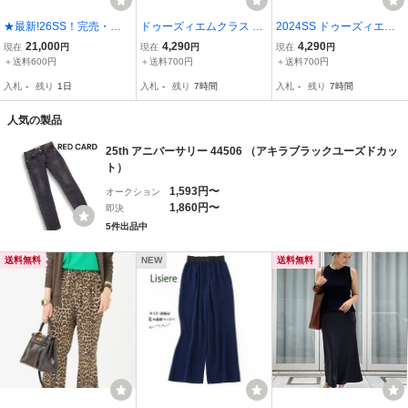
★最新!26SS！完売・入
ドゥーズィエムクラス De
2024SS ドゥーズィエム
手困難！L'Appartement R
uxieme Classe dresse pa
クラス Deuxieme Classe
21,000
4,290
4,290
現在
円
現在
円
現在
円
EMI RELIEF SUEDE LIKE
nt ドレスパンツ 36｜ブラ
Shake code パンツ 36＼
＋送料600円
＋送料700円
＋送料700円
PANTS 36★新品未使用：
ック ボトムス ロング イ
ブラック コットン ニット
入札
-
残り
1日
入札
-
残り
7時間
入札
-
残り
7時間
購入時のままです★Duexi
ージー【240001508884
リブ ゴム スリット【240
me Classe
6】
0015086262】
人気の製品
25th アニバーサリー 44506 （アキラブラックユーズドカッ
ト）
1,593円〜
オークション
1,860円〜
即決
5件出品中
送料無料
NEW
送料無料