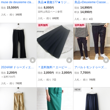
muse de deuxieme class
美品★素敵177★リジエ
美品○Deuxieme Ciasse
eコルピエロパンツレオパ
ールFEMME3.5万★36siz
ドゥーズィエムクラス○E
15,500
8,000
14,990
現在
円
現在
円
現在
円
ード
e/9号★パンツZ027
VERYDAY I LIKE vintage
送料は商品ページ参照
14,990
即決
円
入札
-
残り
3時間
satin スカート ロング
入札
-
残り
8時間
入札
-
残り
4日
フレア アパルトモン AP
STUDIO 日本製
送料無料
送料無料
2024AW ドゥーズィエム
＊送料無料＊エーピー ス
アパルトモンドゥーズィ
クラス Deuxieme Classe
トゥディオ＊AP STUDIO
エムクラス Lisiere テーパ
2,200
2,000
2,000
7,700
現在
円
現在
円
即決
円
現在
円
Director パンツ 36＼ブラ
＊アパルトモン＊Aライン
ードパンツ
＋送料700円
入札
-
残り
7日
入札
-
残り
7時間
ック イージー ストレッチ
フレアスカート＊サイド
入札
-
残り
7時間
ゴム フレア【240001508
ファスナー＊日本製＊34
6217】
NEW