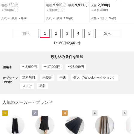
ュロイスリムパンツ 38 ブ
Y I LIKE. ドゥーズィエム
uxieme Classe Knit SK バ
330
9,900
9,911
2,090
現在
円
現在
円
即決
円
現在
円
ラウン ストレッチ コット
クラス▼ 23SS Tuck Wi
ックスリットニットスカ
＋送料840円
＋送料850円
＋送料700円
ンBLEND
de ウール 2タック ワイド
ート ｜ブラウン系 ボトム
入札
-
残り
7時間
入札
-
残り
11時間
入札
-
残り
7時間
パンツ ベージュ 34 / 2プ
ス 【2400014810547】
リーツ 春～秋
前へ
1
2
3
4
5
次へ
1〜60件/2,461件
絞り込み条件を追加
〜8,999円
〜17,999円
〜26,999円
価格帯
送料無料
未使用
中古
個人（Yahoo!オークション）
オプション
その他
ストア
新着
人気のメーカー・ブランド
1
2
3
4
5