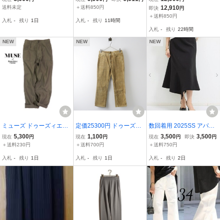
ット リブパンツ ネイビー
クラス▼ イージーワイ
ムクラス▼25AW Monsie
送料未定
＋送料850円
12,910
即決
円
ボトムス 未使用 Deuxiem
ドパンツ ブラック 34 / ポ
ur DENIM NORMAL パン
＋送料850円
入札
-
残り
1日
入札
-
残り
11時間
e Classe
リエステル ワイドパンツ
ツ / ワイドパンツ デニム
入札
-
残り
22時間
黒 春～秋
パンツ ブルー 36 mks
NEW
NEW
NEW
ミューズ ドゥーズィエム
定価25300円 ドゥーズィ
数回着用 2025SS アパル
クラス Muse Deuxieme cl
エムクラス Deuxieme Cl
トモン アシンメトリース
5,300
1,100
3,500
3,500
現在
円
現在
円
現在
円
即決
円
asse Baker military パン
asse コーデュロイパンツ
カート ブラック 36 L'App
＋送料230円
＋送料700円
＋送料750円
ツ 36
34 キャメル■ボトムス ク
artement Asymmetry Skirt
入札
-
残り
1日
入札
-
残り
1日
入札
-
残り
2日
ロップド 製品染め【2400
¥39,600税込
015091556】