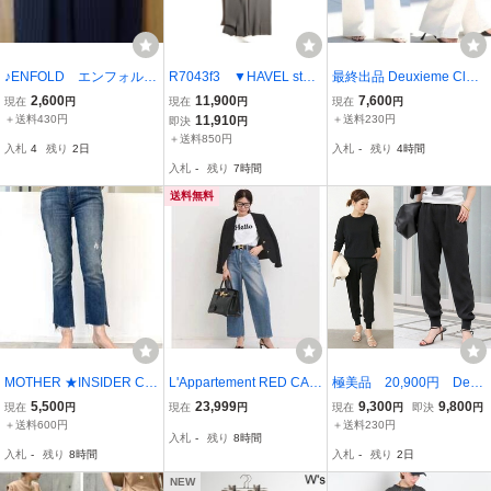
♪ENFOLD エンフォルド
R7043f3 ▼HAVEL studi
最終出品 Deuxieme Clas
♪ネイビー ストライプ
o ハーヴェルスタジオ L'A
se タックバギーデニム ホ
2,600
11,900
7,600
現在
円
現在
円
現在
円
イージーエッグ パンツ♪
ppartement アパルトモン
ワイト EVERYDAYI LIKE
＋送料430円
11,910
＋送料230円
即決
円
36
購入▼ HIGH GAUGE ニ
バギーデニム 34 ドゥーズ
＋送料850円
入札
4
残り
2日
入札
-
残り
4時間
ットパンツ グレー 38 / ウ
ィエムクラス
入札
-
残り
7時間
ール 春～秋
送料無料
MOTHER ★INSIDER CR
L'Appartement RED CAR
極美品 20,900円 Deux
OP デニム★サイズ27★L
D(アパルトモン レッドカ
ieme Classe EDEN リ
5,500
23,999
9,300
9,800
現在
円
現在
円
現在
円
即決
円
Appartement購入 Deuxie
ード）723512AP DAKOT
ブパンツ サイズ38 ブ
＋送料600円
＋送料230円
入札
-
残り
8時間
meClasse★164センチで
A CROPPED ダコタクロ
ラック リラックスパン
入札
-
残り
8時間
入札
-
残り
2日
足首隠れる着丈
ップドデニムパンツ ジー
ツ 洗える ドゥーズィ
ンズ 26
エムクラス
NEW