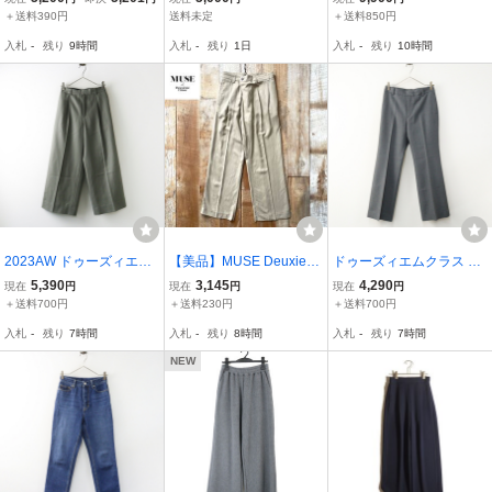
ート 38 ボトム 麻
パードパンツ (2wayギャ
エムクラス▼ 23SS FIBR
＋送料390円
送料未定
＋送料850円
ウエストゴム サンドベ
バ)
Y TUCK ワイドパンツ ベ
入札
-
残り
9時間
入札
-
残り
1日
入札
-
残り
10時間
ージュ ♪＊*
ージュ 36 / リネンコット
ン混 1タック 春夏
2023AW ドゥーズィエム
【美品】MUSE Deuxiem
ドゥーズィエムクラス De
クラス Deuxieme Classe
e Classe ドゥーズィーエ
uxieme Classe /2103050
5,390
3,145
4,290
現在
円
現在
円
現在
円
Engaging パンツ 34｜グ
ムクラス 2タック ワイド
0703030/ ウール スタン
＋送料700円
＋送料230円
＋送料700円
レー系 ボトムス スラック
リネン スラックス パンツ
ダードパンツ 36 グレー┃
入札
-
残り
7時間
入札
-
残り
8時間
入札
-
残り
7時間
ス【2400014933406】
36 ユナイテッドアローズ
スラックス【240001487
取扱 69047425
7151】
NEW