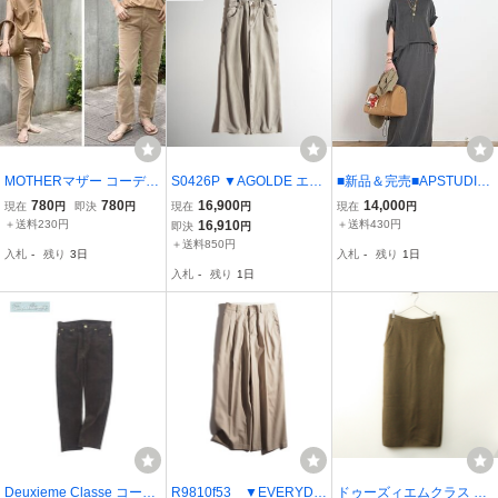
MOTHERマザー コーデュ
S0426P ▼AGOLDE エー
■新品＆完売■APSTUDIO
ロイ インサイダークロッ
ゴールドイー▼ MAGDA
AMERICANA アメリカー
780
780
16,900
14,000
現在
円
即決
円
現在
円
現在
円
プパンツ24
DENIM CARPENTER デ
ナ 別注 EASY SKIRT スカ
＋送料230円
16,910
＋送料430円
即決
円
ニムパンツ グレー 25 / D
ート エーピーストゥディ
＋送料850円
入札
-
残り
3日
入札
-
残り
1日
euxieme Classe ドゥーズ
オ ドゥーズィエムクラス
入札
-
残り
1日
ィエムクラス購入 mks
アパルトモン
Deuxieme Classe コーデ
R9810f53 ▼EVERYDA
ドゥーズィエムクラス De