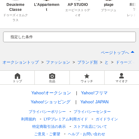
Deuxieme
L'Appartemen
AP STUDIO
plage
RED
Classe
t
TO
エーピーストゥデ
プラージュ
ドゥーズィエムク
ィオ
レッドカ
ラス
キ
指定した条件
ページトップへ
オークショントップ
ファッション
ブランド別
と
ドゥーズィエ
トップ
出品
ウォッチ
マイオク
Yahoo!オークション
Yahoo!フリマ
Yahoo!ショッピング
Yahoo! JAPAN
プライバシーポリシー
プライバシーセンター
利用規約
LYPプレミアム利用ガイド
ガイドライン
特定商取引法の表示
ストア出店について
ご意見・ご要望
ヘルプ・お問い合わせ