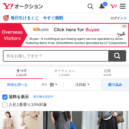
i
毎日引けるくじ 今すぐ挑戦
ログイン
すべて
オークション
定額
2,461件
1,518件
943件
相場を調べる
注目順
絞り込み
表示：
送料を表示
東京都を設定中
入札1番乗り10%対象