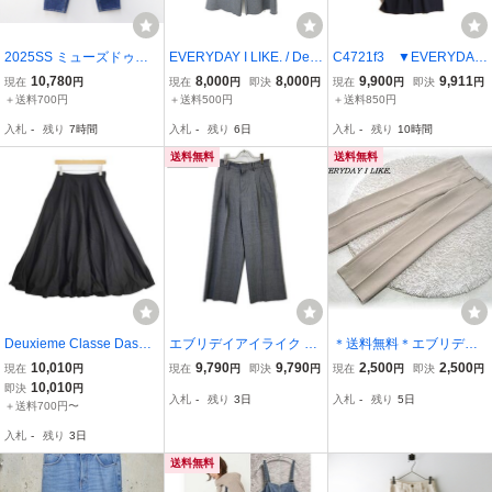
2025SS ミューズドゥド
EVERYDAY I LIKE. / Deu
C4721f3 ▼EVERYDAY
ゥーズィエムクラス MUS
xieme Classe 24AW New
I LIKE. ドゥーズィエムク
10,780
8,000
8,000
9,900
9,911
現在
円
現在
円
即決
円
現在
円
即決
円
E de Deuxieme Classe S
ウォームスウェットパン
ラス▼ イージー ワイド
＋送料700円
＋送料500円
＋送料850円
LIM CROPPED デニムパ
ツ 38 24030586820030
パンツ ネイビー 34 / ポリ
入札
-
残り
7時間
入札
-
残り
6日
入札
-
残り
10時間
ンツ 34 インディゴ ブル
エブリデイアイライク ド
エステル イージーパンツ
ー／【2400015115399】
ゥーズィエムクラス
紺 春～秋
送料無料
送料無料
Deuxieme Classe Dashin
エブリデイアイライク 23
＊送料無料＊エブリデイ
g ロングスカート 23SS
SS グレー ウール100 タ
アイライク＊EVERYDAY
10,010
9,790
9,790
2,500
2,500
現在
円
現在
円
即決
円
現在
円
即決
円
ブラック ドゥーズィエム
ックワイドストレートパ
I LIKE.＊スリムフレアパ
10,010
即決
円
入札
-
残り
3日
入札
-
残り
5日
クラス 5-1124M 266264
ンツ/スラックス レディー
ンツ＊美シルエット＊セ
＋送料700円〜
ス
ンタープレス＊ウール×レ
入札
-
残り
3日
ーヨン＊日本製＊34
送料無料