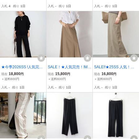
00-円：試着もしていない
入札
4
残り
1日
入札
-
残り
1日
入札
-
残り
1日
お品です★購入時のまま
です♪
★今季2026SS !人気完
SALE！★人気完売！!MU
SALE!!★25SS 人気！！D
売！最新! 新品未使用 MU
SE de Deuxieme Classe
euxieme Classe badass
18,800
15,800
16,800
現在
円
現在
円
現在
円
SE de Deuxieme Classe
Col Pierrot/コルピエロ As
スカート 36 ★31,900
＋送料600円
＋送料600円
＋送料600円
エラスティックパンツ 36
ymetryスカート 36★30,8
円：試着もしていないお
入札
-
残り
1日
入札
-
残り
1日
入札
-
残り
1日
★24,200-円：試着もして
00円：試着もしていない
品です★女性らしいお品
いないお品です★
お品です★
です★