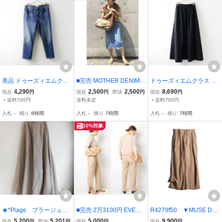
美品 ドゥーズィエムクラ
■完売 MOTHER DENIM ×
ドゥーズィエムクラス De
ス Deuxieme Classe SLV
アパルトモン INSIDER C
uxieme Classe扱 セルリ
4,290
2,500
2,500
8,690
現在
円
現在
円
即決
円
現在
円
RLAKE シルバーレイク
ROP デニム スカート 23
CELERI ストレッチナイ
＋送料700円
送料未定
＋送料700円
スリムクロップ デニムパ
ロンギャザーマキシスカ
入札
-
残り
6時間
入札
-
残り
7時間
入札
-
残り
7時間
ンツ 29‖ブルー 【240001
ート F ブラック┃■【240
5043203】
0015108773】
10%対象
★*Plage プラージュ
■完売 2万3100円 EVERY
R4279f50 ▼MUSE Deu
リネンフレアマキシスカ
DAY I LIKE. スリットテー
xieme Classe ドゥーズィ
5,200
5,201
5,000
9,900
現在
円
即決
円
現在
円
現在
円