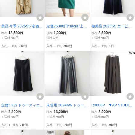
美品 今季 2026SS 定価29
定価25300円*sacra*上質
極美品 2025SS エーピー
700円 ドゥーズィエムク
リネンコクーンスカート
ストゥディオ AP STUDIO
18,590
1,000
8,690
現在
円
現在
円
現在
円
ラス Deuxieme Classe G
サテンプルオンパンツ 38
＋送料700円
送料未定
＋送料700円
LOSSY SATIN イージーパ
＼ネイビー イージー ゴム
入札
-
残り
7時間
入札
-
残り
9時間
入札
-
残り
1日
ンツ 34 ベージュ／【240
ワイド【240001505503
0014998535】
9】
定価5.9万 ドゥーズィエム
未使用 2024AW ドゥーズ
R3808P ▼AP STUDIO
クラス Deuxieme Classe
ィエムクラス Deuxieme
エーピーストゥディオ▼
2,200
13,200
8,900
現在
円
現在
円
現在
円
PROTAGONIST プロタゴ
Classe Clean Tuck パン
25SS ハイパーストレ
＋送料700円
＋送料700円
＋送料850円
ニスト フレアスカート X
ツ 38｜ライトグレー ボト
ッチパンツ ブラウン 38 /
入札
1
残り
7時間
入札
-
残り
7時間
入札
-
残り
9時間
S■ブラック【240001509
ムス スラックス 【24000
ジョーゼット 1タック ワ
2782】
14792539】
イドパンツ 春夏
NEW