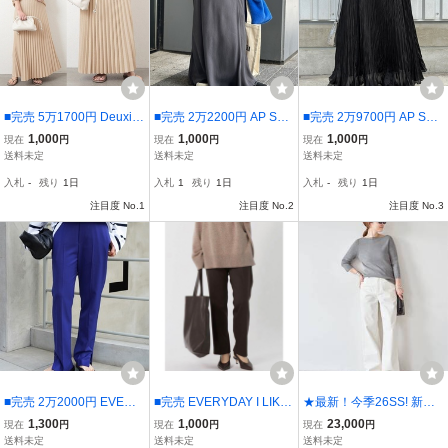
■完売 5万1700円 Deuxie
■完売 2万2200円 AP STU
■完売 2万9700円 AP STU
me Classe beauty pleate
DIO フィブリルキュプラ
DIO SCENTOF プリーツ
1,000
1,000
1,000
現在
円
現在
円
現在
円
d スカート 36
スカート 38
スカート 38
送料未定
送料未定
送料未定
入札
-
残り
1日
入札
1
残り
1日
入札
-
残り
1日
注目度 No.1
注目度 No.2
注目度 No.3
■完売 2万2000円 EVERY
■完売 EVERYDAY I LIKE.
★最新！今季26SS! 新品
DAY I LIKE. 裾ZIP パンツ
裾ZIP パンツ 38 アパルト
未使用 Deuxieme classe
1,300
1,000
23,000
現在
円
現在
円
現在
円
38 アパルトモン購入
モン購入
Loose Jeans 36 ★30,8
送料未定
送料未定
送料未定